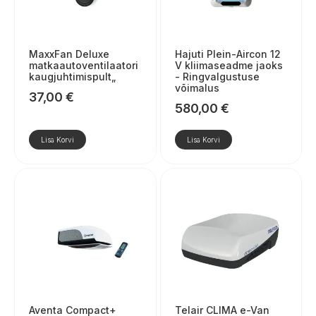
MaxxFan Deluxe
Hajuti Plein-Aircon 12
matkaautoventilaatori
V kliimaseadme jaoks
kaugjuhtimispult„
- Ringvalgustuse
võimalus
37,00
€
580,00
€
Lisa Korvi
Lisa Korvi
Aventa Compact+
Telair CLIMA e-Van