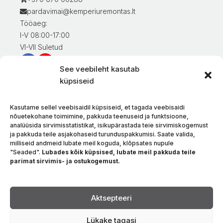
pardavimai@kemperiuremontas.lt
Tööaeg:
I-V 08:00-17:00
VI-VII Suletud
See veebileht kasutab
Teave klientidele
küpsiseid
Minu konto
Kaupade eest tasumine
Kasutame sellel veebisaidil küpsiseid, et tagada veebisaidi
Kaupade tarnimine
nõuetekohane toimimine, pakkuda teenuseid ja funktsioone,
analüüsida sirvimisstatistikat, isikupärastada teie sirvimiskogemust
Kaupade tagastamine
ja pakkuda teile asjakohaseid turunduspakkumisi. Saate valida,
Tingimused ja eeskirjad
milliseid andmeid lubate meil koguda, klõpsates nupule
Privaatsuspoliitika
"Seaded".
Lubades kõik küpsised, lubate meil pakkuda teile
parimat sirvimis- ja ostukogemust.
Meie kohta
Kontakt
Keel
Aktsepteeri
Lükake tagasi