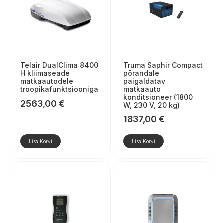
Telair DualClima 8400
Truma Saphir Compact
H kliimaseade
põrandale
matkaautodele
paigaldatav
troopikafunktsiooniga
matkaauto
konditsioneer (1800
2563,00
€
W, 230 V, 20 kg)
1837,00
€
Lisa Korvi
Lisa Korvi