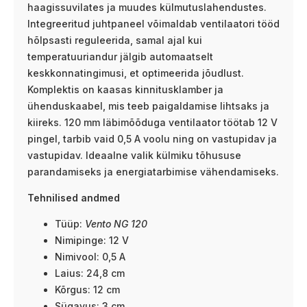
haagissuvilates ja muudes külmutuslahendustes.
Integreeritud juhtpaneel võimaldab ventilaatori tööd
hõlpsasti reguleerida, samal ajal kui
temperatuuriandur jälgib automaatselt
keskkonnatingimusi, et optimeerida jõudlust.
Komplektis on kaasas kinnitusklamber ja
ühenduskaabel, mis teeb paigaldamise lihtsaks ja
kiireks. 120 mm läbimõõduga ventilaator töötab 12 V
pingel, tarbib vaid 0,5 A voolu ning on vastupidav ja
vastupidav. Ideaalne valik külmiku tõhususe
parandamiseks ja energiatarbimise vähendamiseks.
Tehnilised andmed
Tüüp:
Vento NG 120
Nimipinge: 12 V
Nimivool: 0,5 A
Laius: 24,8 cm
Kõrgus: 12 cm
Sügavus: 3 cm