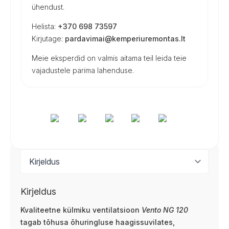
ühendust.
Helista:
+370 698 73597
Kirjutage:
pardavimai@kemperiuremontas.lt
Meie eksperdid on valmis aitama teil leida teie
vajadustele parima lahenduse.
Kirjeldus
Kvaliteetne külmiku ventilatsioon
Vento NG 120
tagab tõhusa õhuringluse haagissuvilates,