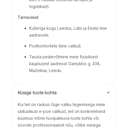
logistikast).
Tarneviisid
Kulleriga kogu Leedus, Lätis ja Eestis teie
aadressile.
Postkontoritele (teie valikul).
Tasuta pealevõtmine meie füüsilisest
kauplusest aadressil Gamyklos g. 43A,
Mažeikiai, Leedu.
Küsige toote kohta
Kui teil on raskusi õige valiku tegemisega meie
ulatuslikust e-poe valikust, teil on konkreetseid
küsimusi mõne huvipakkuva toote kohta või
soovite professionaalset nõu, võtke meiega