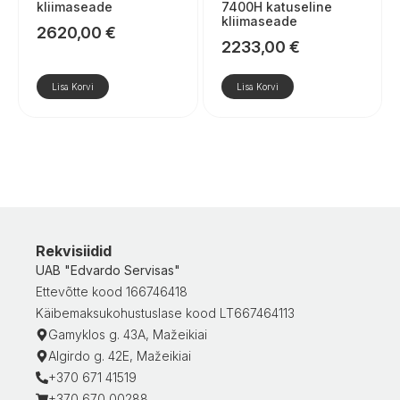
kliimaseade
7400H katuseline
kliimaseade
2620,00
€
2233,00
€
Lisa Korvi
Lisa Korvi
Rekvisiidid
UAB "Edvardo Servisas"
Ettevõtte kood 166746418
Käibemaksukohustuslase kood LT667464113
Gamyklos g. 43A, Mažeikiai
Algirdo g. 42E, Mažeikiai
+370 671 41519
+370 670 00288