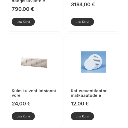
haagissuvilatele
3184,00
€
790,00
€
Lisa Korvi
Lisa Korvi
Külmiku ventilatsiooni
Katuseventilaator
võre
matkaautodele
24,00
€
12,00
€
Lisa Korvi
Lisa Korvi