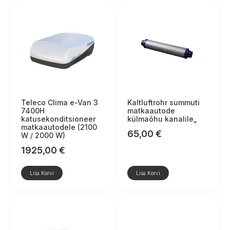
Teleco Clima e-Van 3
Kaltluftrohr summuti
7400H
matkaautode
katusekonditsioneer
külmaõhu kanalile„
matkaautodele (2100
65,00
€
W / 2000 W)
1925,00
€
Lisa Korvi
Lisa Korvi