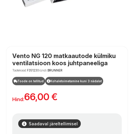
Vento NG 120 matkaautode külmiku
ventilatsioon koos juhtpaneeliga
Tootekood:
F35123
Brändi:
BRUNNER
Toode on tellitud
Kohaletoimetamine kuni 3 nädalat
66,00
€
Hind:
Saadaval järeltellimisel