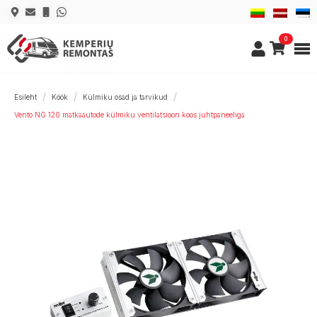
0
Esileht
Köök
Külmiku osad ja tarvikud
Vento NG 120 matkaautode külmiku ventilatsioon koos juhtpaneeliga