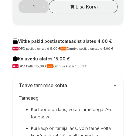
Kemperių
Lisa Korvi
šaldytuvo
ventiliacija
Vento
NG
120
su
valdymo
skydeliu
Võtke pakid postiautomaadist alates 4,00 €
kogus
DPD postiautomaadid 5,00 €
Omniva postiautomaadid 4,00 €
Kojuvedu alates 15,00 €
DPD kuller 15,00 €
Omniva kuller 15,00 €
Teave tarnimise kohta
Tarneaeg
Kui toode on laos, võtab tarne aega 2-5
tööpäeva.
Kui kaup on tarnija laos, võib tarne võtta
kuni 3 nädalat (sõltuvalt tarnijast ja