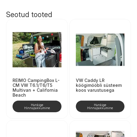
Seotud tooted
REIMO CampingBox L-
VW Caddy LR
CM VW T6.1/T6/T5
köögimööbli süsteem
Multivan + California
koos varustusega
Beach
Hankige
Hankige
Hinnapakkumine
Hinnapakkumine