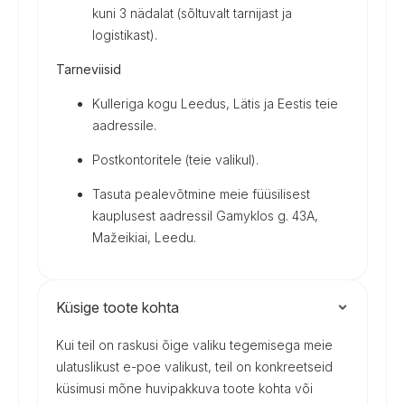
kuni 3 nädalat (sõltuvalt tarnijast ja
logistikast).
Tarneviisid
Kulleriga kogu Leedus, Lätis ja Eestis teie
aadressile.
Postkontoritele (teie valikul).
Tasuta pealevõtmine meie füüsilisest
kauplusest aadressil Gamyklos g. 43A,
Mažeikiai, Leedu.
Küsige toote kohta
Kui teil on raskusi õige valiku tegemisega meie
ulatuslikust e-poe valikust, teil on konkreetseid
küsimusi mõne huvipakkuva toote kohta või