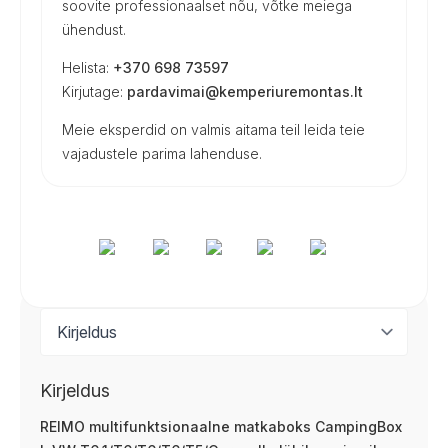
soovite professionaalset nõu, võtke meiega
ühendust.
Helista:
+370 698 73597
Kirjutage:
pardavimai@kemperiuremontas.lt
Meie eksperdid on valmis aitama teil leida teie
vajadustele parima lahenduse.
Kirjeldus
REIMO multifunktsionaalne matkaboks CampingBox