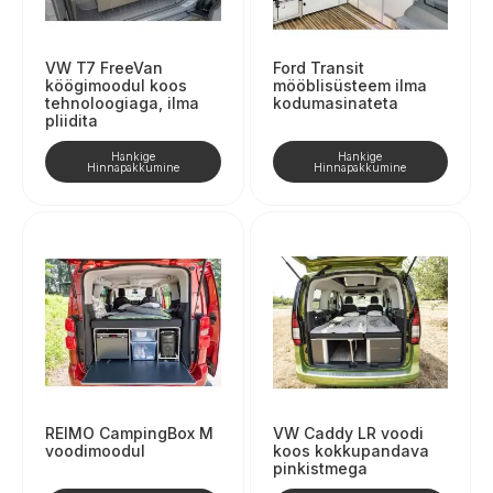
VW T7 FreeVan
Ford Transit
köögimoodul koos
mööblisüsteem ilma
tehnoloogiaga, ilma
kodumasinateta
pliidita
Hankige
Hankige
Hinnapakkumine
Hinnapakkumine
REIMO CampingBox M
VW Caddy LR voodi
voodimoodul
koos kokkupandava
pinkistmega