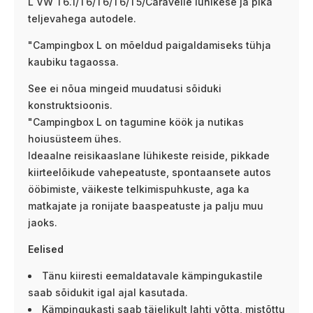
L VW T6.1/T6/T6/T6/T5/Caravelle lühikese ja pika
teljevahega autodele.
"Campingbox L on mõeldud paigaldamiseks tühja
kaubiku tagaossa.
See ei nõua mingeid muudatusi sõiduki
konstruktsioonis.
"Campingbox L on tagumine köök ja nutikas
hoiusüsteem ühes.
Ideaalne reisikaaslane lühikeste reiside, pikkade
kiirteelõikude vahepeatuste, spontaansete autos
ööbimiste, väikeste telkimispuhkuste, aga ka
matkajate ja ronijate baaspeatuste ja palju muu
jaoks.
Eelised
Tänu kiiresti eemaldatavale kämpingukastile
saab sõidukit igal ajal kasutada.
Kämpingukasti saab täielikult lahti võtta, mistõttu