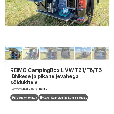
REIMO CampingBox L VW T6.1/T6/T5
lühikese ja pika teljevahega
sõidukitele
Tootekood:
13250
Brändi:
Reimo
Toode on tellitud
Kohaletoimetamine kuni 3 nädalat