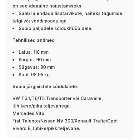
on see ideaalne hoiustamiseks.
Saab laiendada lisatarvikute, näiteks tagumise
telgi või voodimooduliga.
Sobib paljudele sõidukitüüpidele.
Tehnilised andmed
Laius: 118 mm
Kõrgus: 60 mm
Sügavus: 80 mm
Kaal: 98,95 kg
Sobib järgmistele sõidukitele:
VW T6.1/T6/T5 Transporter või Caravelle,
lühikese/pika teljevahega.
Mercedes Vito.
Fiat Talento/Nissan NV 300/Renault Trafic/Opel
Vivaro B, lühike/pikk teljevahe.