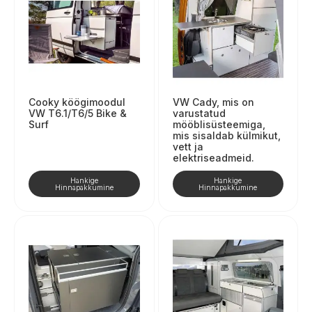
Cooky köögimoodul
VW Cady, mis on
VW T6.1/T6/5 Bike &
varustatud
Surf
mööblisüsteemiga,
mis sisaldab külmikut,
vett ja
elektriseadmeid.
Hankige
Hankige
Hinnapakkumine
Hinnapakkumine