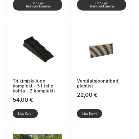
Hankige
Hankige
Hinnapakkumine
Hinnapakkumine
Triikimiskiilude
Ventilatsiooniribad,
komplekt - 5 t telje
plastist
kohta - 2 komplekti
22,00
€
54,00
€
Lisa Korvi
Lisa Korvi