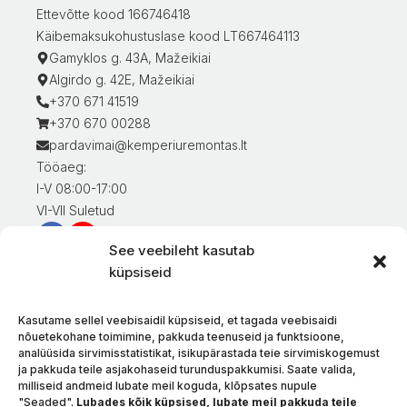
Ettevõtte kood 166746418
Käibemaksukohustuslase kood LT667464113
Gamyklos g. 43A, Mažeikiai
Algirdo g. 42E, Mažeikiai
+370 671 41519
+370 670 00288
pardavimai@kemperiuremontas.lt
Tööaeg:
I-V 08:00-17:00
VI-VII Suletud
See veebileht kasutab
Teave klientidele
küpsiseid
Minu konto
Kaupade eest tasumine
Kasutame sellel veebisaidil küpsiseid, et tagada veebisaidi
Kaupade tarnimine
nõuetekohane toimimine, pakkuda teenuseid ja funktsioone,
analüüsida sirvimisstatistikat, isikupärastada teie sirvimiskogemust
Kaupade tagastamine
ja pakkuda teile asjakohaseid turunduspakkumisi. Saate valida,
Tingimused ja eeskirjad
milliseid andmeid lubate meil koguda, klõpsates nupule
Privaatsuspoliitika
"Seaded".
Lubades kõik küpsised, lubate meil pakkuda teile