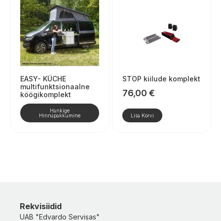
EASY- KÜCHE
STOP kiilude komplekt
multifunktsionaalne
76,00
€
köögikomplekt
Hankige
Hinnapakkumine
Lisa Korvi
Rekvisiidid
UAB "Edvardo Servisas"