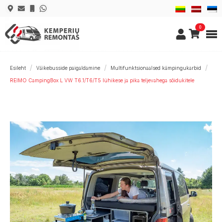
0
Esileht
Väikebusside paigaldamine
Multifunktsionaalsed kämpingukarbid
REIMO CampingBox L VW T6.1/T6/T5 lühikese ja pika teljevahega sõidukitele