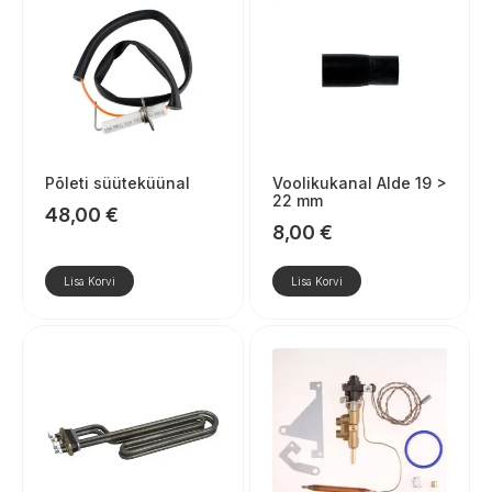
Põleti süüteküünal
Voolikukanal Alde 19 >
22 mm
48,00
€
8,00
€
Lisa Korvi
Lisa Korvi