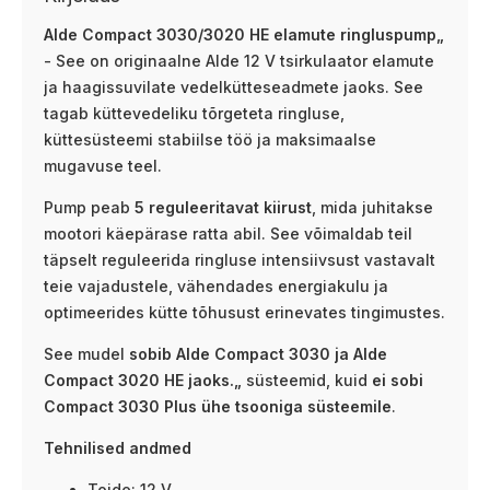
Alde Compact 3030/3020 HE elamute ringluspump„
- See on originaalne Alde 12 V tsirkulaator elamute
ja haagissuvilate vedelkütteseadmete jaoks. See
tagab küttevedeliku tõrgeteta ringluse,
küttesüsteemi stabiilse töö ja maksimaalse
mugavuse teel.
Pump peab
5 reguleeritavat kiirust
, mida juhitakse
mootori käepärase ratta abil. See võimaldab teil
täpselt reguleerida ringluse intensiivsust vastavalt
teie vajadustele, vähendades energiakulu ja
optimeerides kütte tõhusust erinevates tingimustes.
See mudel
sobib Alde Compact 3030 ja Alde
Compact 3020 HE jaoks.„
süsteemid, kuid
ei sobi
Compact 3030 Plus ühe tsooniga süsteemile
.
Tehnilised andmed
Toide: 12 V