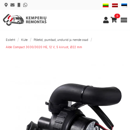
0
Esileht
Küte
Põletid, pumbad, andurid ja nende osad
Alde Compact 3030/3020 HE, 12 V, 5 kiirust, Ø22 mm