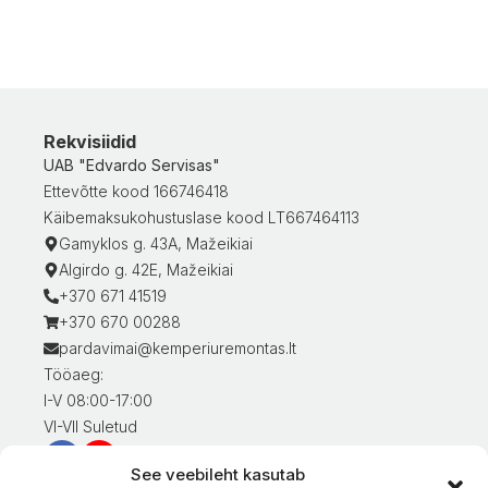
Rekvisiidid
UAB "Edvardo Servisas"
Ettevõtte kood 166746418
Käibemaksukohustuslase kood LT667464113
Gamyklos g. 43A, Mažeikiai
Algirdo g. 42E, Mažeikiai
+370 671 41519
+370 670 00288
pardavimai@kemperiuremontas.lt
Tööaeg:
I-V 08:00-17:00
VI-VII Suletud
See veebileht kasutab