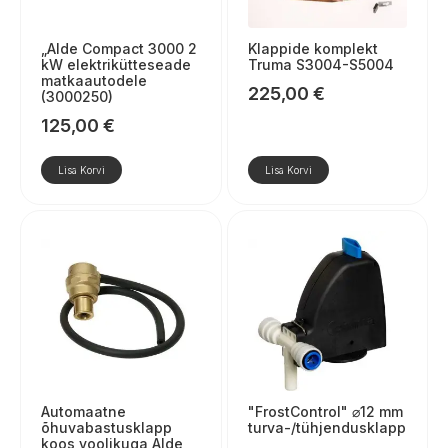
„Alde Compact 3000 2
Klappide komplekt
kW elektrikütteseade
Truma S3004-S5004
matkaautodele
225,00
€
(3000250)
125,00
€
Lisa Korvi
Lisa Korvi
Automaatne
"FrostControl" ⌀12 mm
õhuvabastusklapp
turva-/tühjendusklapp
koos voolikuga Alde