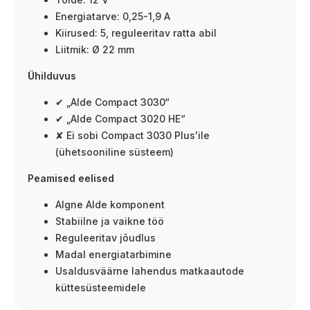
Energiatarve: 0,25-1,9 A
Kiirused: 5, reguleeritav ratta abil
Liitmik: Ø 22 mm
Ühilduvus
✔ „Alde Compact 3030“
✔ „Alde Compact 3020 HE“
✘ Ei sobi Compact 3030 Plus'ile
(ühetsooniline süsteem)
Peamised eelised
Algne Alde komponent
Stabiilne ja vaikne töö
Reguleeritav jõudlus
Madal energiatarbimine
Usaldusväärne lahendus matkaautode
küttesüsteemidele