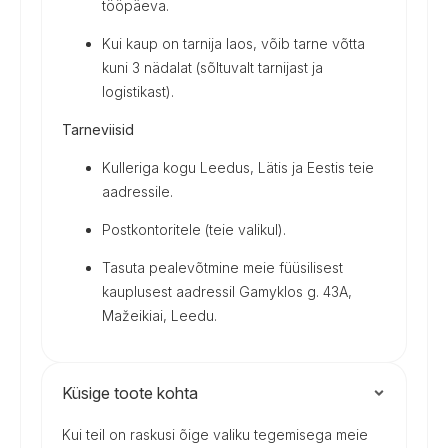
tööpäeva.
Kui kaup on tarnija laos, võib tarne võtta
kuni 3 nädalat (sõltuvalt tarnijast ja
logistikast).
Tarneviisid
Kulleriga kogu Leedus, Lätis ja Eestis teie
aadressile.
Postkontoritele (teie valikul).
Tasuta pealevõtmine meie füüsilisest
kauplusest aadressil Gamyklos g. 43A,
Mažeikiai, Leedu.
Küsige toote kohta
Kui teil on raskusi õige valiku tegemisega meie