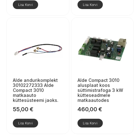
Lisa Korvi
Lisa Korvi
Alde andurikomplekt
Alde Compact 3010
30102272333 Alde
alusplaat koos
Compact 3010
süttimistrafoga 3 kW
matkaauto
kütteseadmele
küttesüsteemi jaoks.
matkaautodes
55,00
€
460,00
€
Lisa Korvi
Lisa Korvi