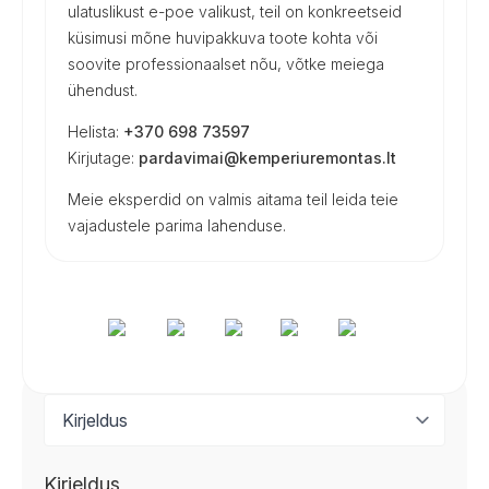
ulatuslikust e-poe valikust, teil on konkreetseid
küsimusi mõne huvipakkuva toote kohta või
soovite professionaalset nõu, võtke meiega
ühendust.
Helista:
+370 698 73597
Kirjutage:
pardavimai@kemperiuremontas.lt
Meie eksperdid on valmis aitama teil leida teie
vajadustele parima lahenduse.
Kirjeldus