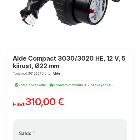
Alde Compact 3030/3020 HE, 12 V, 5
kiirust, Ø22 mm
Tootekood:
3010507
Brändi:
Alde
Võtke poest kätte
Kohaletoimetamine 1-2 päeva jooksul
310,00
€
Hind:
Saldo 1