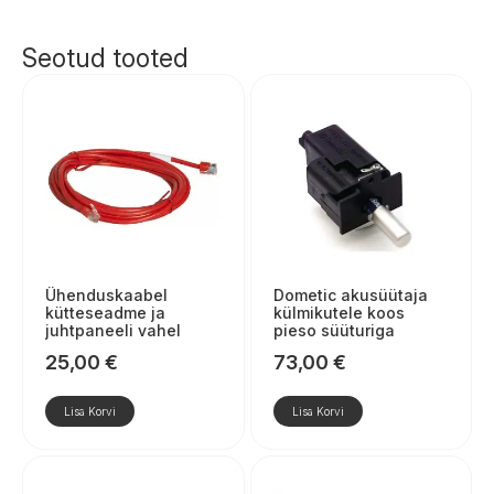
Seotud tooted
Ühenduskaabel
Dometic akusüütaja
kütteseadme ja
külmikutele koos
juhtpaneeli vahel
pieso süüturiga
25,00
€
73,00
€
Lisa Korvi
Lisa Korvi