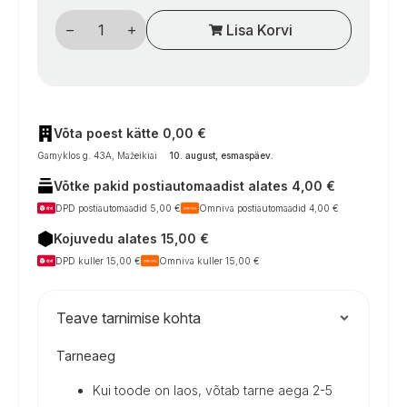
Kemperių
Lisa Korvi
cirkuliacinis
siurblys
„Alde
Compact
3030
/
3020
HE“,
Võta poest kätte 0,00 €
12
Gamyklos g. 43A, Mažeikiai
10. august, esmaspäev
.
V,
5
Võtke pakid postiautomaadist alates 4,00 €
greičių,
Ø22
DPD postiautomaadid 5,00 €
Omniva postiautomaadid 4,00 €
mm
kogus
Kojuvedu alates 15,00 €
DPD kuller 15,00 €
Omniva kuller 15,00 €
Teave tarnimise kohta
Tarneaeg
Kui toode on laos, võtab tarne aega 2-5