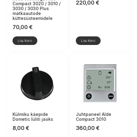
220,00
€
Compact 3020 / 3010 /
3030 / 3030 Plus
matkaautode
küttesüsteemidele
70,00
€
Lisa Korvi
Lisa Korvi
Külmiku käepide
Juhtpaneel Alde
Dometic lüliti jaoks
Compact 3010
8,00
€
360,00
€