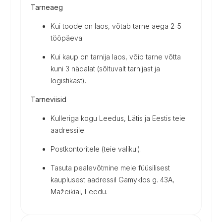
Tarneaeg
Kui toode on laos, võtab tarne aega 2-5
tööpäeva.
Kui kaup on tarnija laos, võib tarne võtta
kuni 3 nädalat (sõltuvalt tarnijast ja
logistikast).
Tarneviisid
Kulleriga kogu Leedus, Lätis ja Eestis teie
aadressile.
Postkontoritele (teie valikul).
Tasuta pealevõtmine meie füüsilisest
kauplusest aadressil Gamyklos g. 43A,
Mažeikiai, Leedu.