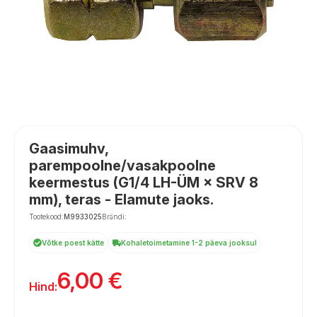
Gaasimuhv,
parempoolne/vasakpoolne
keermestus (G1/4 LH-ÜM × SRV 8
mm), teras - Elamute jaoks.
Tootekood:
M9933025
Brändi:
Võtke poest kätte
Kohaletoimetamine 1-2 päeva jooksul
6,00
€
Hind: