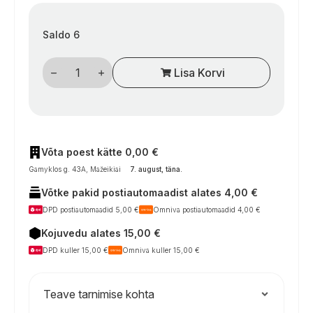
Saldo 6
Pereinamasis
Lisa Korvi
dujų
jungties
sujungimas,
dešinės/kairės
sriegio
(G1/4
LH-
ÜM
Võta poest kätte 0,00 €
×
Gamyklos g. 43A, Mažeikiai
7. august, täna
.
SRV
8
Võtke pakid postiautomaadist alates 4,00 €
mm),
plienas
DPD postiautomaadid 5,00 €
Omniva postiautomaadid 4,00 €
–
kemperiams
Kojuvedu alates 15,00 €
kogus
DPD kuller 15,00 €
Omniva kuller 15,00 €
Teave tarnimise kohta