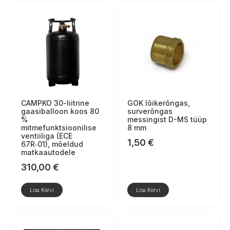
CAMPKO 30-liitrine
GOK lõikerõngas,
gaasiballoon koos 80
surverõngas
%
messingist D-MS tüüp
mitmefunktsioonilise
8 mm
ventiiliga (ECE
1,50
€
67R‑01), mõeldud
matkaautodele
310,00
€
Lisa Korvi
Lisa Korvi