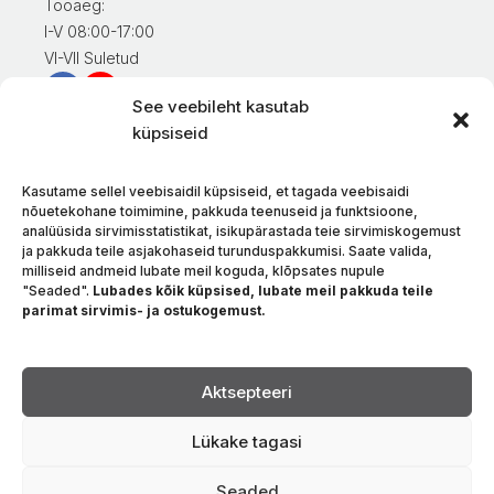
Tööaeg:
I-V 08:00-17:00
VI-VII Suletud
See veebileht kasutab
Teave klientidele
küpsiseid
Minu konto
Kaupade eest tasumine
Kasutame sellel veebisaidil küpsiseid, et tagada veebisaidi
Kaupade tarnimine
nõuetekohane toimimine, pakkuda teenuseid ja funktsioone,
analüüsida sirvimisstatistikat, isikupärastada teie sirvimiskogemust
Kaupade tagastamine
ja pakkuda teile asjakohaseid turunduspakkumisi. Saate valida,
Tingimused ja eeskirjad
milliseid andmeid lubate meil koguda, klõpsates nupule
Privaatsuspoliitika
"Seaded".
Lubades kõik küpsised, lubate meil pakkuda teile
parimat sirvimis- ja ostukogemust.
Meie kohta
Kontakt
Keel
Aktsepteeri
Lükake tagasi
Seaded