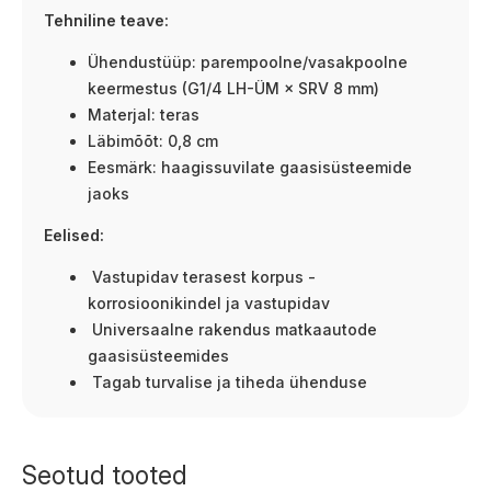
Tehniline teave:
Ühendustüüp: parempoolne/vasakpoolne
keermestus (G1/4 LH-ÜM × SRV 8 mm)
Materjal: teras
Läbimõõt: 0,8 cm
Eesmärk: haagissuvilate gaasisüsteemide
jaoks
Eelised:
Vastupidav terasest korpus -
korrosioonikindel ja vastupidav
Universaalne rakendus matkaautode
gaasisüsteemides
Tagab turvalise ja tiheda ühenduse
Seotud tooted