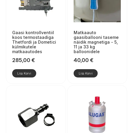
Gaasi kontrollventiil
Matkaauto
koos termostaadiga
gaasiballooni taseme
Thetfordi ja Dometici
näidik magnetiga - 5,
külmikutele
11 ja 33 kg
matkaautodes
balloonidele
285,00
€
40,00
€
Lisa Korvi
Lisa Korvi