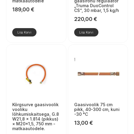
matkaautodele
gaasirõhu regulaator
„Truma DuoControl
189,00
€
CS“, 30 mbar, 1,5 kg/h
220,00
€
Lisa Korvi
Lisa Korvi
Kõrgsurve gaasivoolik
Gaasivoolik 75 cm
vooliku
pikk, 40-300 cm, kuni
lõhkumiskaitsega, G.8
-30 °C
W21,8 × 1.814 (pikkus)
13,00
€
× M20×1,5, 750 mm -
matkaautodele.