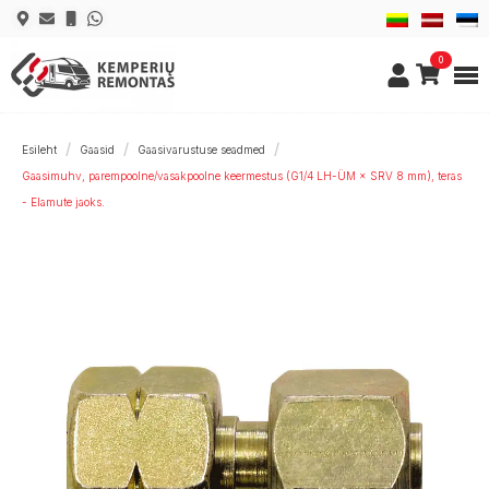
0
Esileht
Gaasid
Gaasivarustuse seadmed
Gaasimuhv, parempoolne/vasakpoolne keermestus (G1/4 LH-ÜM × SRV 8 mm), teras
- Elamute jaoks.