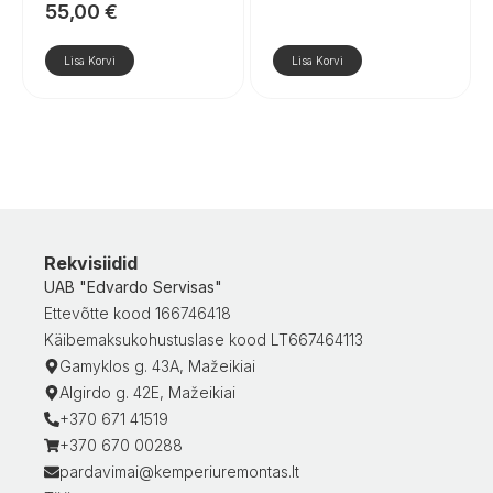
55,00
€
Lisa Korvi
Lisa Korvi
Rekvisiidid
UAB "Edvardo Servisas"
Ettevõtte kood 166746418
Käibemaksukohustuslase kood LT667464113
Gamyklos g. 43A, Mažeikiai
Algirdo g. 42E, Mažeikiai
+370 671 41519
+370 670 00288
pardavimai@kemperiuremontas.lt