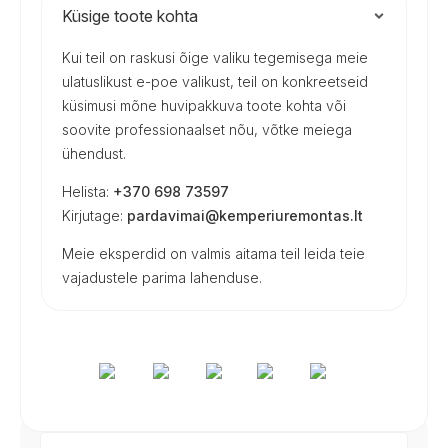
Küsige toote kohta
Kui teil on raskusi õige valiku tegemisega meie
ulatuslikust e-poe valikust, teil on konkreetseid
küsimusi mõne huvipakkuva toote kohta või
soovite professionaalset nõu, võtke meiega
ühendust.
Helista:
+370 698 73597
Kirjutage:
pardavimai@kemperiuremontas.lt
Meie eksperdid on valmis aitama teil leida teie
vajadustele parima lahenduse.