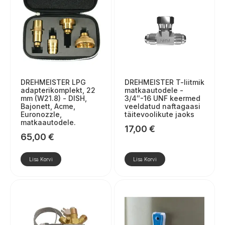
DREHMEISTER LPG
DREHMEISTER T-liitmik
adapterikomplekt, 22
matkaautodele -
mm (W21.8) - DISH,
3/4″-16 UNF keermed
Bajonett, Acme,
veeldatud naftagaasi
Euronozzle,
täitevoolikute jaoks
matkaautodele.
17,00
€
65,00
€
Lisa Korvi
Lisa Korvi