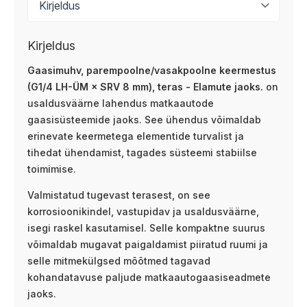
Kirjeldus
Gaasimuhv, parempoolne/vasakpoolne keermestus
(G1/4 LH-ÜM × SRV 8 mm), teras - Elamute jaoks.
on
usaldusväärne lahendus matkaautode
gaasisüsteemide jaoks. See ühendus võimaldab
erinevate keermetega elementide turvalist ja
tihedat ühendamist, tagades süsteemi stabiilse
toimimise.
Valmistatud tugevast terasest, on see
korrosioonikindel, vastupidav ja usaldusväärne,
isegi raskel kasutamisel. Selle kompaktne suurus
võimaldab mugavat paigaldamist piiratud ruumi ja
selle mitmekülgsed mõõtmed tagavad
kohandatavuse paljude matkaautogaasiseadmete
jaoks.