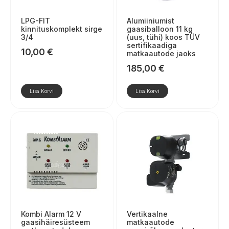
LPG-FIT
Alumiiniumist
kinnituskomplekt sirge
gaasiballoon 11 kg
3/4
(uus, tühi) koos TÜV
sertifikaadiga
10,00
€
matkaautode jaoks
185,00
€
Lisa Korvi
Lisa Korvi
Kombi Alarm 12 V
Vertikaalne
gaasihäiresüsteem
matkaautode