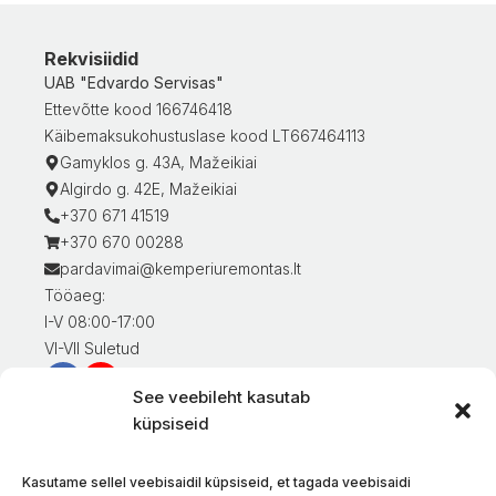
Rekvisiidid
UAB "Edvardo Servisas"
Ettevõtte kood 166746418
Käibemaksukohustuslase kood LT667464113
Gamyklos g. 43A, Mažeikiai
Algirdo g. 42E, Mažeikiai
+370 671 41519
+370 670 00288
pardavimai@kemperiuremontas.lt
Tööaeg:
I-V 08:00-17:00
VI-VII Suletud
See veebileht kasutab
Teave klientidele
küpsiseid
Minu konto
Kaupade eest tasumine
Kasutame sellel veebisaidil küpsiseid, et tagada veebisaidi