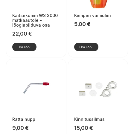
Kaitsekumm WS 3000
Kemperi vaimuliin
matkaautole -
5,00
€
löögiabilduva osa
22,00
€
Lisa Korvi
Lisa Korvi
Ratta nupp
Kinnitussilmus
9,00
€
15,00
€