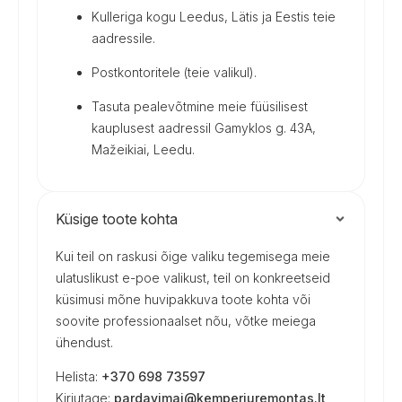
Kulleriga kogu Leedus, Lätis ja Eestis teie
aadressile.
Postkontoritele (teie valikul).
Tasuta pealevõtmine meie füüsilisest
kauplusest aadressil Gamyklos g. 43A,
Mažeikiai, Leedu.
Küsige toote kohta
Kui teil on raskusi õige valiku tegemisega meie
ulatuslikust e-poe valikust, teil on konkreetseid
küsimusi mõne huvipakkuva toote kohta või
soovite professionaalset nõu, võtke meiega
ühendust.
Helista:
+370 698 73597
Kirjutage:
pardavimai@kemperiuremontas.lt