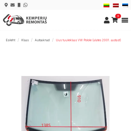
0
Esileht
Klaas
Autoaknad
Uus tuuleklaas VW Polole (alates 2001. aastast)