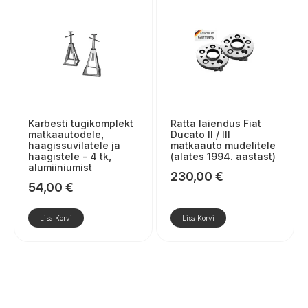
Karbesti tugikomplekt
Ratta laiendus Fiat
matkaautodele,
Ducato II / III
haagissuvilatele ja
matkaauto mudelitele
haagistele - 4 tk,
(alates 1994. aastast)
alumiiniumist
230,00
€
54,00
€
Lisa Korvi
Lisa Korvi