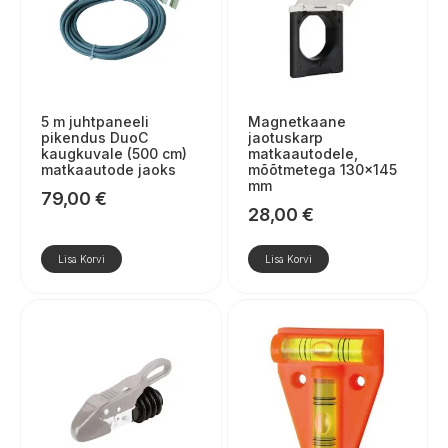
5 m juhtpaneeli
Magnetkaane
pikendus DuoC
jaotuskarp
kaugkuvale (500 cm)
matkaautodele,
matkaautode jaoks
mõõtmetega 130×145
mm
79,00
€
28,00
€
Lisa Korvi
Lisa Korvi