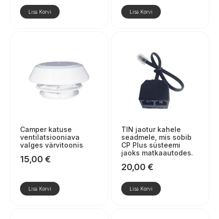
Lisa Korvi
Lisa Korvi
Camper katuse
TIN jaotur kahele
ventilatsiooniava
seadmele, mis sobib
valges värvitoonis
CP Plus süsteemi
jaoks matkaautodes.
15,00
€
20,00
€
Lisa Korvi
Lisa Korvi