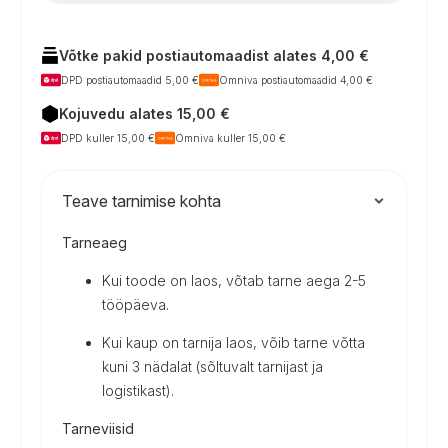
Võtke pakid postiautomaadist alates 4,00 €
DPD postiautomaadid 5,00 €
Omniva postiautomaadid 4,00 €
Kojuvedu alates 15,00 €
DPD kuller 15,00 €
Omniva kuller 15,00 €
Teave tarnimise kohta
Tarneaeg
Kui toode on laos, võtab tarne aega 2-5
tööpäeva.
Kui kaup on tarnija laos, võib tarne võtta
kuni 3 nädalat (sõltuvalt tarnijast ja
logistikast).
Tarneviisid