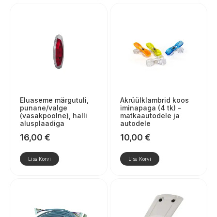
Eluaseme märgutuli,
Akrüülklambrid koos
punane/valge
iminapaga (4 tk) -
(vasakpoolne), halli
matkaautodele ja
alusplaadiga
autodele
16,00
€
10,00
€
Lisa Korvi
Lisa Korvi