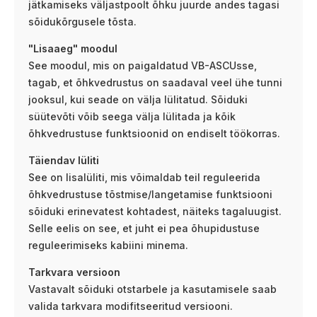
jätkamiseks väljastpoolt õhku juurde andes tagasi
sõidukõrgusele tõsta.
"Lisaaeg" moodul
See moodul, mis on paigaldatud VB-ASCUsse,
tagab, et õhkvedrustus on saadaval veel ühe tunni
jooksul, kui seade on välja lülitatud. Sõiduki
süütevõti võib seega välja lülitada ja kõik
õhkvedrustuse funktsioonid on endiselt töökorras.
Täiendav lüliti
See on lisalüliti, mis võimaldab teil reguleerida
õhkvedrustuse tõstmise/langetamise funktsiooni
sõiduki erinevatest kohtadest, näiteks tagaluugist.
Selle eelis on see, et juht ei pea õhupidustuse
reguleerimiseks kabiini minema.
Tarkvara versioon
Vastavalt sõiduki otstarbele ja kasutamisele saab
valida tarkvara modifitseeritud versiooni.