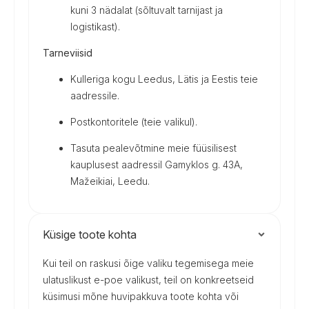
kuni 3 nädalat (sõltuvalt tarnijast ja
logistikast).
Tarneviisid
Kulleriga kogu Leedus, Lätis ja Eestis teie
aadressile.
Postkontoritele (teie valikul).
Tasuta pealevõtmine meie füüsilisest
kauplusest aadressil Gamyklos g. 43A,
Mažeikiai, Leedu.
Küsige toote kohta
Kui teil on raskusi õige valiku tegemisega meie
ulatuslikust e-poe valikust, teil on konkreetseid
küsimusi mõne huvipakkuva toote kohta või