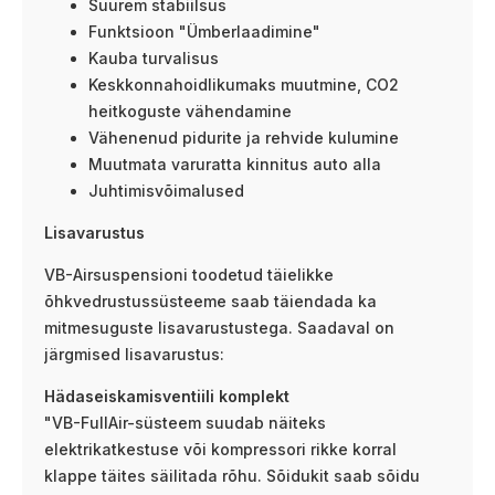
Suurem stabiilsus
Funktsioon "Ümberlaadimine"
Kauba turvalisus
Keskkonnahoidlikumaks muutmine, CO2
heitkoguste vähendamine
Vähenenud pidurite ja rehvide kulumine
Muutmata varuratta kinnitus auto alla
Juhtimisvõimalused
Lisavarustus
VB-Airsuspensioni toodetud täielikke
õhkvedrustussüsteeme saab täiendada ka
mitmesuguste lisavarustustega. Saadaval on
järgmised lisavarustus:
Hädaseiskamisventiili komplekt
"VB-FullAir-süsteem suudab näiteks
elektrikatkestuse või kompressori rikke korral
klappe täites säilitada rõhu. Sõidukit saab sõidu