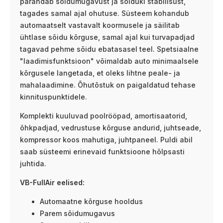
parandab sõidumugavust ja sõiduki stabiilsust,
tagades samal ajal ohutuse. Süsteem kohandub
automaatselt vastavalt koormusele ja säilitab
ühtlase sõidu kõrguse, samal ajal kui turvapadjad
tagavad pehme sõidu ebatasasel teel. Spetsiaalne
"laadimisfunktsioon" võimaldab auto minimaalsele
kõrgusele langetada, et oleks lihtne peale- ja
mahalaadimine. Õhutõstuk on paigaldatud tehase
kinnituspunktidele.
Komplekti kuuluvad poolrööpad, amortisaatorid,
õhkpadjad, vedrustuse kõrguse andurid, juhtseade,
kompressor koos mahutiga, juhtpaneel. Puldi abil
saab süsteemi erinevaid funktsioone hõlpsasti
juhtida.
VB-FullAir eelised:
Automaatne kõrguse hooldus
Parem sõidumugavus