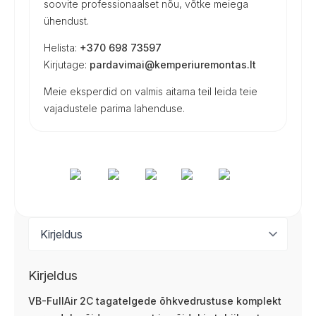
soovite professionaalset nõu, võtke meiega
ühendust.
Helista:
+370 698 73597
Kirjutage:
pardavimai@kemperiuremontas.lt
Meie eksperdid on valmis aitama teil leida teie
vajadustele parima lahenduse.
Kirjeldus
VB-FullAir 2C tagatelgede õhkvedrustuse komplekt