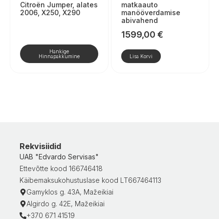
Citroën Jumper, alates
matkaauto
2006, X250, X290
manööverdamise
abivahend
1599,00
€
Hankige
Hinnapakkumine
Lisa Korvi
Rekvisiidid
UAB "Edvardo Servisas"
Ettevõtte kood 166746418
Käibemaksukohustuslase kood LT667464113
Gamyklos g. 43A, Mažeikiai
Algirdo g. 42E, Mažeikiai
+370 671 41519