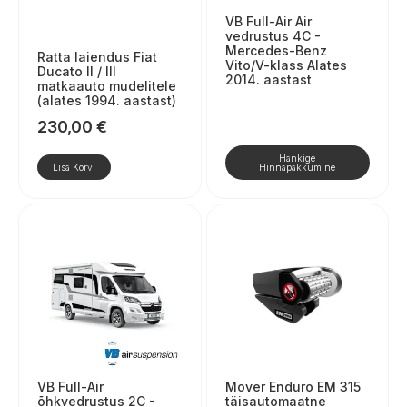
VB Full-Air Air
vedrustus 4C -
Mercedes-Benz
Ratta laiendus Fiat
Vito/V-klass Alates
Ducato II / III
2014. aastast
matkaauto mudelitele
(alates 1994. aastast)
230,00
€
Hankige
Lisa Korvi
Hinnapakkumine
VB Full-Air
Mover Enduro EM 315
õhkvedrustus 2C -
täisautomaatne