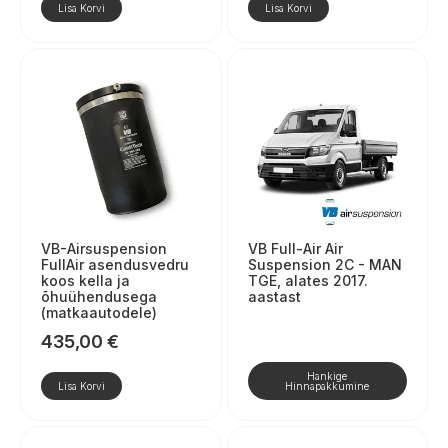
Lisa Korvi
Lisa Korvi
VB-Airsuspension
VB Full-Air Air
FullAir asendusvedru
Suspension 2C - MAN
koos kella ja
TGE, alates 2017.
õhuühendusega
aastast
(matkaautodele)
435,00
€
Hankige
Lisa Korvi
Hinnapakkumine