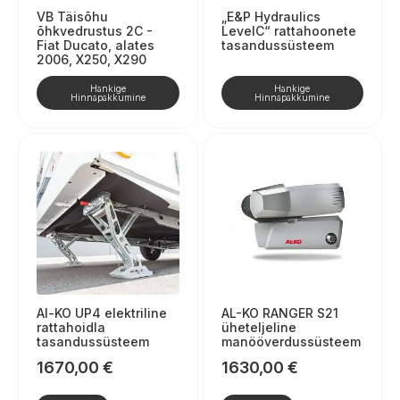
VB Täisõhu
„E&P Hydraulics
õhkvedrustus 2C -
LevelC“ rattahoonete
Fiat Ducato, alates
tasandussüsteem
2006, X250, X290
Hankige
Hankige
Hinnapakkumine
Hinnapakkumine
Al-KO UP4 elektriline
AL-KO RANGER S21
rattahoidla
üheteljeline
tasandussüsteem
manööverdussüsteem
1670,00
€
1630,00
€