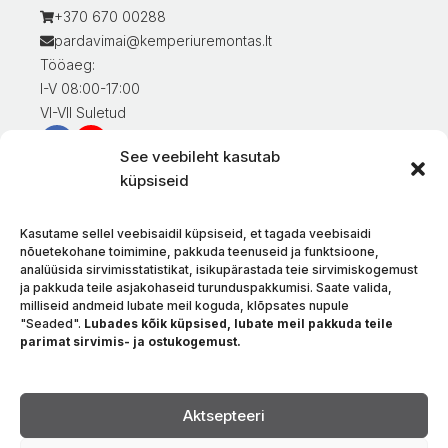
+370 670 00288
pardavimai@kemperiuremontas.lt
Tööaeg:
I-V 08:00-17:00
VI-VII Suletud
See veebileht kasutab
Teave klientidele
küpsiseid
Minu konto
Kaupade eest tasumine
Kasutame sellel veebisaidil küpsiseid, et tagada veebisaidi
Kaupade tarnimine
nõuetekohane toimimine, pakkuda teenuseid ja funktsioone,
analüüsida sirvimisstatistikat, isikupärastada teie sirvimiskogemust
Kaupade tagastamine
ja pakkuda teile asjakohaseid turunduspakkumisi. Saate valida,
Tingimused ja eeskirjad
milliseid andmeid lubate meil koguda, klõpsates nupule
Privaatsuspoliitika
"Seaded".
Lubades kõik küpsised, lubate meil pakkuda teile
parimat sirvimis- ja ostukogemust.
Meie kohta
Kontakt
Keel
Aktsepteeri