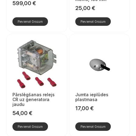
599,00
€
25,00
€
Pievienot Grozam
Pievienot Grozam
Pārslēgšanas relejs
Jumta ieplūdes
CR uz ģeneratora
plastmasa
jaudu
17,00
€
54,00
€
Pievienot Grozam
Pievienot Grozam