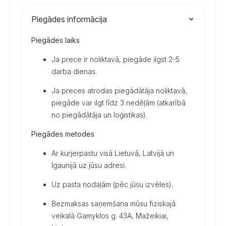
Piegādes informācija
Piegādes laiks
Ja prece ir noliktavā, piegāde ilgst 2-5
darba dienas.
Ja preces atrodas piegādātāja noliktavā,
piegāde var ilgt līdz 3 nedēļām (atkarībā
no piegādātāja un loģistikas).
Piegādes metodes
Ar kurjerpastu visā Lietuvā, Latvijā un
Igaunijā uz jūsu adresi.
Uz pasta nodaļām (pēc jūsu izvēles).
Bezmaksas saņemšana mūsu fiziskajā
veikalā Gamyklos g. 43A, Mažeikiai,