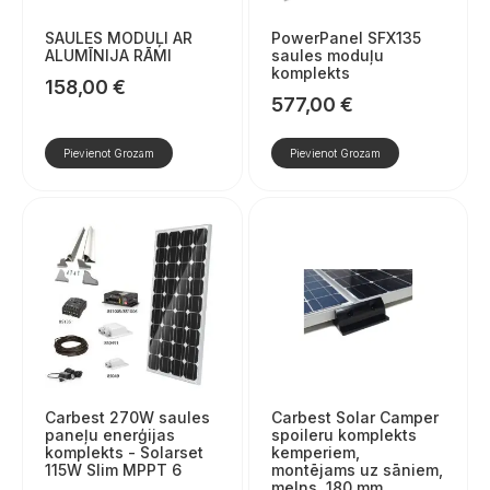
SAULES MODUĻI AR
PowerPanel SFX135
ALUMĪNIJA RĀMI
saules moduļu
komplekts
158,00
€
577,00
€
Pievienot Grozam
Pievienot Grozam
Carbest 270W saules
Carbest Solar Camper
paneļu enerģijas
spoileru komplekts
komplekts - Solarset
kemperiem,
115W Slim MPPT 6
montējams uz sāniem,
melns, 180 mm