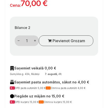
70,00
€
Cena:
Bilance 2
Aliumininiai
Pievienot Grozam
55
cm
spoileriai
saulės
modulių
tvirtinimui
ant
kemperių
Saņemiet veikalā 0,00 €
(2
Gamyklos g. 43A, Mažeiķi
7. augustā, rīt
.
vnt.,
juodi,
Saņemiet pasta automātos, sākot no 4,00 €
anoduoti)
daudzums
DPD pasta automāti 5,00 €
Omniva pasta automāti 4,00 €
Piegāde uz mājām no 15,00 €
DPD kurjers 15,00 €
Omniva kurjers 15,00 €