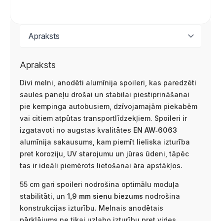
Apraksts
Divi melni, anodēti alumīnija spoileri, kas paredzēti
saules paneļu drošai un stabilai piestiprināšanai
pie kempinga autobusiem, dzīvojamajām piekabēm
vai citiem atpūtas transportlīdzekļiem. Spoileri ir
izgatavoti no augstas kvalitātes
EN AW‑6063
alumīnija sakausums, kam piemīt lieliska izturība
pret koroziju, UV starojumu un jūras ūdeni, tāpēc
tas ir ideāli piemērots lietošanai āra apstākļos.
55 cm gari spoileri nodrošina optimālu moduļa
stabilitāti, un
1,9 mm sienu biezums
nodrošina
konstrukcijas izturību. Melnais anodētais
pārklājums ne tikai uzlabo izturību pret vides