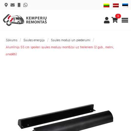
0
Sākums
Saules enerģija
Saules moduļi un piederumi
Alumīnija 55 cm spoileri saules moduļu montāžai uz treileriem (2 gab., melni,
anodēti)