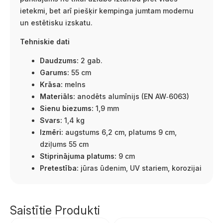
ietekmi, bet arī piešķir kempinga jumtam modernu
un estētisku izskatu.
Tehniskie dati
Daudzums:
2 gab.
Garums:
55 cm
Krāsa:
melns
Materiāls:
anodēts alumīnijs (EN AW‑6063)
Sienu biezums:
1,9 mm
Svars:
1,4 kg
Izmēri:
augstums 6,2 cm, platums 9 cm,
dziļums 55 cm
Stiprinājuma platums:
9 cm
Pretestība:
jūras ūdenim, UV stariem, korozijai
Saistītie Produkti