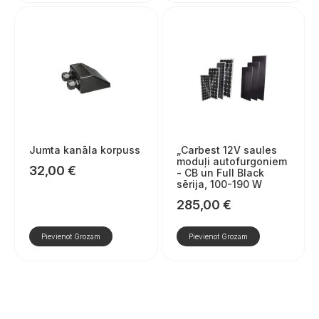
Jumta kanāla korpuss
„Carbest 12V saules
moduļi autofurgoniem
32,00
€
- CB un Full Black
sērija, 100-190 W
285,00
€
Pievienot Grozam
Pievienot Grozam