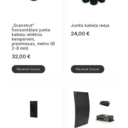
„Scanstrut“
Jumta kabeļa ieeja
horizontālais jumta
24,00
€
kabeļu ieliktnis
kemperiem,
plastmasas, melns (Ø
2-8 mm)
32,00
€
Pievienot Grozam
Pievienot Grozam