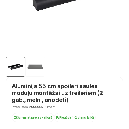
Alumīnija 55 cm spoileri saules
moduļu montāžai uz treileriem (2
gab., melni, anodēti)
Preces kods:
M9960653
Zīmols:
Saņemiet preces veikalā
Piegāde 1-2 dienu laikā