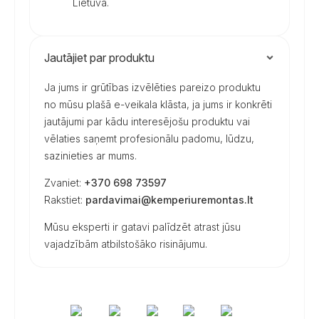
Lietuva.
Jautājiet par produktu
Ja jums ir grūtības izvēlēties pareizo produktu
no mūsu plašā e-veikala klāsta, ja jums ir konkrēti
jautājumi par kādu interesējošu produktu vai
vēlaties saņemt profesionālu padomu, lūdzu,
sazinieties ar mums.
Zvaniet:
+370 698 73597
Rakstiet:
pardavimai@kemperiuremontas.lt
Mūsu eksperti ir gatavi palīdzēt atrast jūsu
vajadzībām atbilstošāko risinājumu.