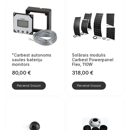
"Carbest autonoms
Solārais modulis
saules bateriju
Carbest Powerpanel
monitors
Flex, 110W
80,00
€
318,00
€
Pievienot Grozam
Pievienot Grozam