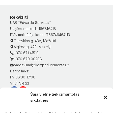
Rekvizīti
UAB "Edvardo Servisas"
Uzņēmuma kods 166746418
PVN maksātāja kods LT66746464113
Gamyklos g. 43A, Mažeiķi
Algirdo g. 42E, Mažeiķi
+370 671 41519
+370 670 00288
pardavimai@kemperiuremontas.lt
Darba laiks:
I-V 08:00-17:00
VI-VII Slēgts
Šajā vietnē tiek izmantotas
Informācija klientiem
sīkdatnes
Mans konts
Preču apmaksa