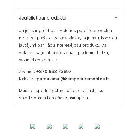
Jautājiet par produktu
Ja jums ir grūtības izvēlēties pareizo produktu
no mūsu plašā e-veikala klāsta, ja jums ir konkrēti
jautājumi par kādu interesējošu produktu vai
vēlaties saņemt profesionālu padomu, lūdzu,
sazinieties ar mums.
Zvaniet:
+370 698 73597
Rakstiet:
pardavimai@kemperiuremontas.lt
Mūsu eksperti ir gatavi palīdzēt atrast jūsu
vajadzībām atbilstošāko risinājumu.