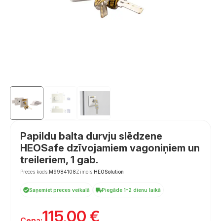
Papildu balta durvju slēdzene
HEOSafe dzīvojamiem vagoniņiem un
treileriem, 1 gab.
Preces kods:
M9984108
Zīmols:
HEOSolution
Saņemiet preces veikalā
Piegāde 1-2 dienu laikā
115,00
€
Cena: