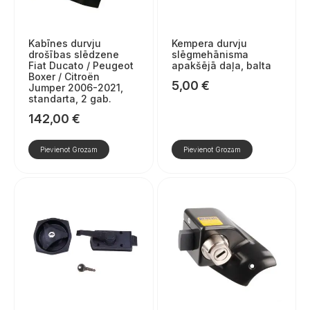
Kabīnes durvju
Kempera durvju
drošības slēdzene
slēgmehānisma
Fiat Ducato / Peugeot
apakšējā daļa, balta
Boxer / Citroën
5,00
€
Jumper 2006-2021,
standarta, 2 gab.
142,00
€
Pievienot Grozam
Pievienot Grozam