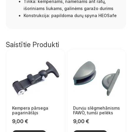
Tinka: kemperiams, nameliams ant ratų,
išoriniams liukams, galinėms garažo durims
Konstrukcija: papildoma durų spyna HEOSafe
Saistītie Produkti
Kempera pārsega
Durvju slēgmehānisms
pagarinātājs
FAWO, tumši pelēks
9,00
€
9,00
€