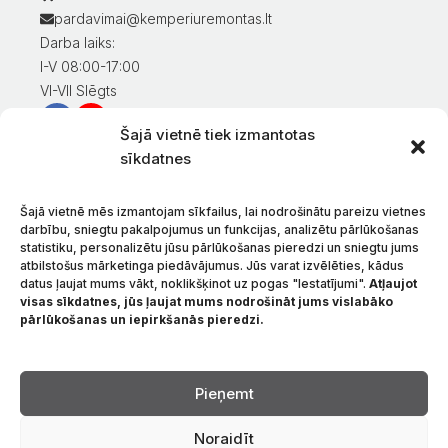
pardavimai@kemperiuremontas.lt
Darba laiks:
I-V 08:00-17:00
VI-VII Slēgts
Šajā vietnē tiek izmantotas
Informācija klientiem
sīkdatnes
Mans konts
Preču apmaksa
Šajā vietnē mēs izmantojam sīkfailus, lai nodrošinātu pareizu vietnes
Preču piegāde
darbību, sniegtu pakalpojumus un funkcijas, analizētu pārlūkošanas
statistiku, personalizētu jūsu pārlūkošanas pieredzi un sniegtu jums
Preču atgriešana
atbilstošus mārketinga piedāvājumus. Jūs varat izvēlēties, kādus
Nosacījumi un noteikumi
datus ļaujat mums vākt, noklikšķinot uz pogas "Iestatījumi".
Atļaujot
Konfidencialitātes politika
visas sīkdatnes, jūs ļaujat mums nodrošināt jums vislabāko
pārlūkošanas un iepirkšanās pieredzi.
Par mums
Sazinieties ar
Valoda
Pieņemt
Noraidīt