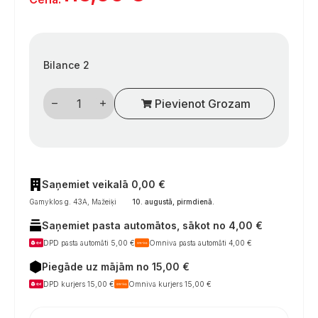
Bilance 2
Papildoma
Pievienot Grozam
balta
durų
spyna
HEOSafe
kemperiams
ir
nameliams
ant
Saņemiet veikalā 0,00 €
ratų,
Gamyklos g. 43A, Mažeiķi
10. augustā, pirmdienā
.
1
vnt.
Saņemiet pasta automātos, sākot no 4,00 €
daudzums
DPD pasta automāti 5,00 €
Omniva pasta automāti 4,00 €
Piegāde uz mājām no 15,00 €
DPD kurjers 15,00 €
Omniva kurjers 15,00 €