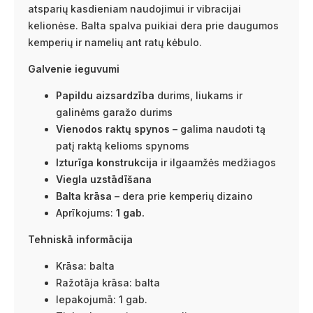
atsparių kasdieniam naudojimui ir vibracijai
kelionėse. Balta spalva puikiai dera prie daugumos
kemperių ir namelių ant ratų kėbulo.
Galvenie ieguvumi
Papildu aizsardzība
durims, liukams ir
galinėms garažo durims
Vienodos raktų spynos
– galima naudoti tą
patį raktą kelioms spynoms
Izturīga konstrukcija
ir ilgaamžės medžiagos
Viegla uzstādīšana
Balta krāsa
– dera prie kemperių dizaino
Aprīkojums:
1 gab.
Tehniskā informācija
Krāsa: balta
Ražotāja krāsa: balta
Iepakojumā: 1 gab.