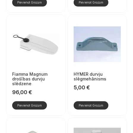
Pievienot Grozam
Pievienot Grozam
Fiamma Magnum
HYMER durvju
drošības durvju
slēgmehānisms
slēdzene
5,00
€
96,00
€
Pievienot Grozam
Pievienot Grozam