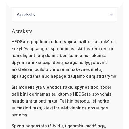
Apraksts
HEOSafe papildoma durų spyna, balta
– tai aukštos
kokybės apsaugos sprendimas, skirtas kemperių ir
namelių ant ratų durims bei išoriniams liukams.
Spyna suteikia papildomą saugumo lygį stovint
aikštelėse, poilsio vietose ar nakvynės metu,
apsaugodama nuo nepageidaujamo durų atidarymo.
Šis modelis yra
vienodos raktų spynos
tipo, todėl
gali būti derinamas su kitomis HEOSafe spynomis,
naudojant tą patį raktą. Tai itin patogu, jei norite
sumažinti raktų kiekį ir turėti vieningą apsaugos
sistemą.
Spyna pagaminta iš tvirtų, ilgaamžių medžiagų,