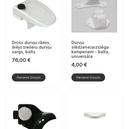
Drošs durvju rāmis,
Durvju
ārējo treileru durvju
slēdzene/aizslēga
sargs, balts
kemperiem - balta,
universāla
76,00
€
4,00
€
Pievienot Grozam
Pievienot Grozam