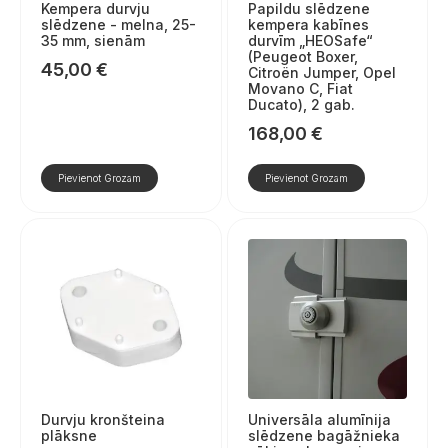
Kempera durvju
Papildu slēdzene
slēdzene - melna, 25-
kempera kabīnes
35 mm, sienām
durvīm „HEOSafe“
(Peugeot Boxer,
45,00
€
Citroën Jumper, Opel
Movano C, Fiat
Ducato), 2 gab.
168,00
€
Pievienot Grozam
Pievienot Grozam
Durvju kronšteina
Universāla alumīnija
plāksne
slēdzene bagāžnieka