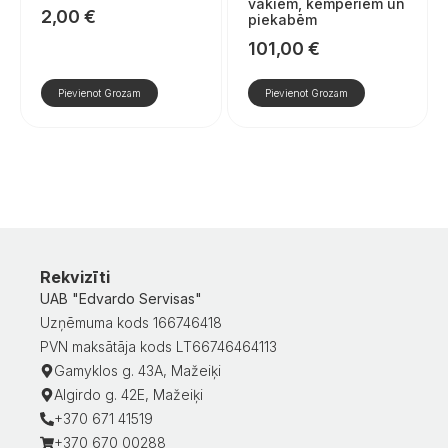
vākiem, kemperiem un
2,00
€
piekabēm
101,00
€
Pievienot Grozam
Pievienot Grozam
Rekvizīti
UAB "Edvardo Servisas"
Uzņēmuma kods 166746418
PVN maksātāja kods LT66746464113
Gamyklos g. 43A, Mažeiķi
Algirdo g. 42E, Mažeiķi
+370 671 41519
+370 670 00288