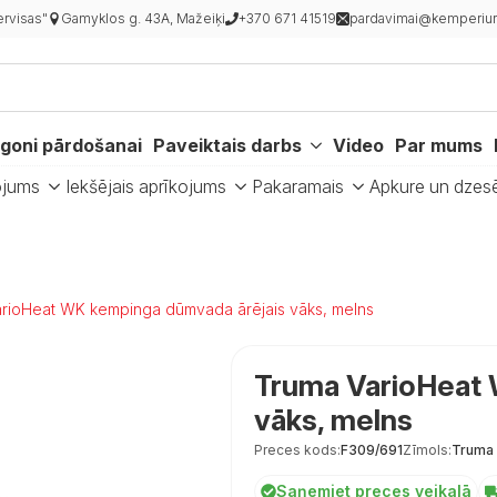
rvisas"
Gamyklos g. 43A, Mažeiķi
+370 671 41519
pardavimai@kemperiur
goni pārdošanai
Paveiktais darbs
Video
Par mums
ojums
Iekšējais aprīkojums
Pakaramais
Apkure un dzes
rioHeat WK kempinga dūmvada ārējais vāks, melns
Truma VarioHeat 
vāks, melns
Preces kods:
F309/691
Zīmols:
Truma
Saņemiet preces veikalā