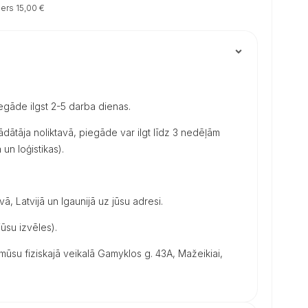
ers 15,00 €
iegāde ilgst 2-5 darba dienas.
dātāja noliktavā, piegāde var ilgt līdz 3 nedēļām
un loģistikas).
vā, Latvijā un Igaunijā uz jūsu adresi.
ūsu izvēles).
su fiziskajā veikalā Gamyklos g. 43A, Mažeikiai,