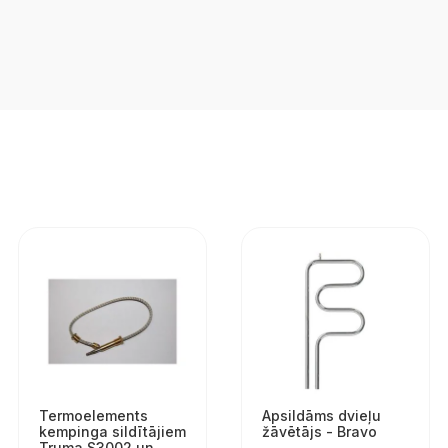
Termoelements
Apsildāms dvieļu
kempinga sildītājiem
žāvētājs - Bravo
Truma S3002 un