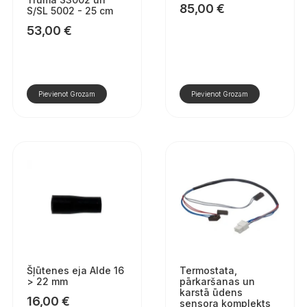
85,00
€
S/SL 5002 - 25 cm
53,00
€
Pievienot Grozam
Pievienot Grozam
Šļūtenes eja Alde 16
Termostata,
> 22 mm
pārkaršanas un
karstā ūdens
16,00
€
sensora komplekts