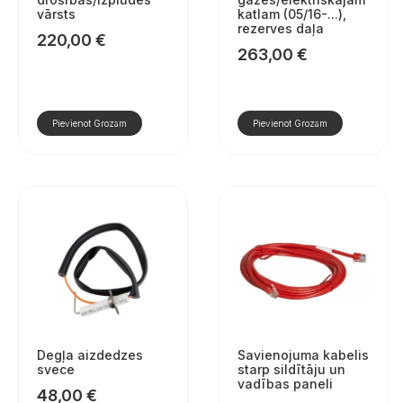
vārsts
katlam (05/16-...),
rezerves daļa
220,00
€
263,00
€
Pievienot Grozam
Pievienot Grozam
Degļa aizdedzes
Savienojuma kabelis
svece
starp sildītāju un
vadības paneli
48,00
€