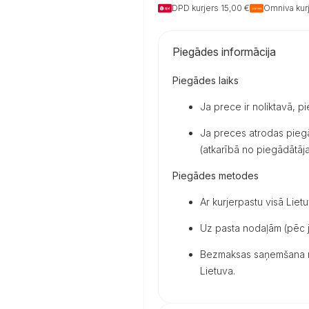
DPD kurjers 15,00 €
Omniva kurj
Piegādes informācija
Piegādes laiks
Ja prece ir noliktavā, p
Ja preces atrodas piegā
(atkarībā no piegādātāja 
Piegādes metodes
Ar kurjerpastu visā Lietu
Uz pasta nodaļām (pēc j
Bezmaksas saņemšana mū
Lietuva.