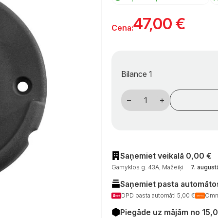
47,00
€
Cena:
Bilance 1
Išorinis
kemperių
dūmtraukio
dangtelis
Truma
VarioHeat
WK,
juodas
daudzums
Saņemiet veikalā 0,00 €
Gamyklos g. 43A, Mažeiķi
7. august
Saņemiet pasta automātos
DPD pasta automāti 5,00 €
Omni
Piegāde uz mājām no 15,