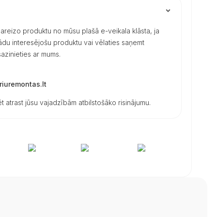
 pareizo produktu no mūsu plašā e-veikala klāsta, ja
 kādu interesējošu produktu vai vēlaties saņemt
azinieties ar mums.
iuremontas.lt
t atrast jūsu vajadzībām atbilstošāko risinājumu.