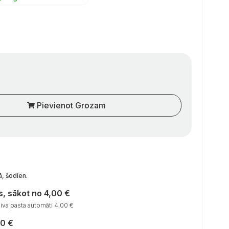
Pievienot Grozam
ā, šodien
.
, sākot no 4,00 €
va pasta automāti 4,00 €
00 €