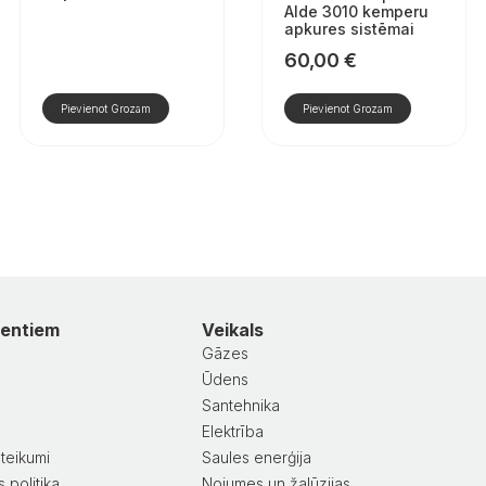
Alde 3010 kemperu
apkures sistēmai
60,00
€
Pievienot Grozam
Pievienot Grozam
ientiem
Veikals
Gāzes
Ūdens
Santehnika
a
Elektrība
teikumi
Saules enerģija
 politika
Nojumes un žalūzijas