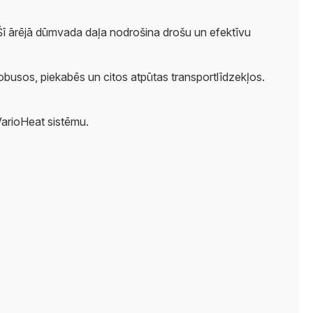
ī ārējā dūmvada daļa nodrošina drošu un efektīvu
utobusos, piekabēs un citos atpūtas transportlīdzekļos.
 VarioHeat sistēmu.