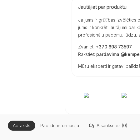
Jautājiet par produktu
Ja jums ir grūtības izvēlēties
jums ir konkrēti jautājumi par
profesionālu padomu, lūdzu, s
Zvaniet:
+370 698 73597
Rakstiet:
pardavimai@kemper
Mūsu eksperti ir gatavi palīdzē
Apraksts
Papildu informācija
Atsauksmes (0)