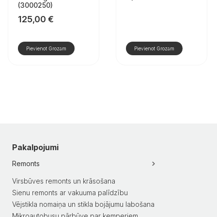
(3000250)
125,00
€
Pievienot Grozam
Pievienot Grozam
Pakalpojumi
Remonts
Virsbūves remonts un krāsošana
Sienu remonts ar vakuuma palīdzību
Vējstikla nomaiņa un stikla bojājumu labošana
Mikroautobusu pārbūve par kemperiem