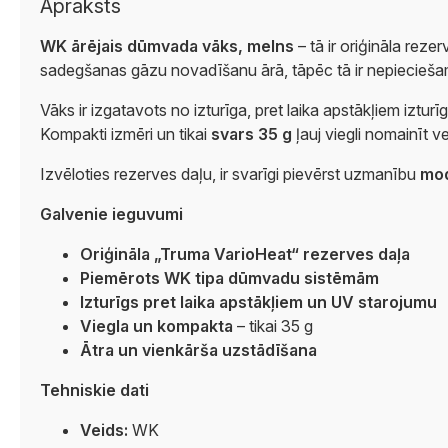
Apraksts
WK ārējais dūmvada vāks, melns
– tā ir oriģināla rez
sadegšanas gāzu novadīšanu ārā, tāpēc tā ir nepieciešama,
Vāks ir izgatavots no izturīga, pret laika apstākļiem iztur
Kompakti izmēri un tikai
svars 35 g
ļauj viegli nomainīt v
Izvēloties rezerves daļu, ir svarīgi pievērst uzmanību
mod
Galvenie ieguvumi
Oriģināla „Truma VarioHeat“ rezerves daļa
Piemērots WK tipa dūmvadu sistēmām
Izturīgs pret laika apstākļiem un UV starojumu
Viegla un kompakta
– tikai 35 g
Ātra un vienkārša uzstādīšana
Tehniskie dati
Veids:
WK