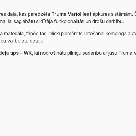
erves daļa, kas paredzēta
Truma VarioHeat
apkures sistēmām. Š
 lai saglabātu sildītāja funkcionalitāti un drošu darbību.
īga materiāla, tāpēc tas lieliski piemērots lietošanai kempinga a
ecu vai bojātu detaļu.
eļa tips – WK
, lai nodrošinātu pilnīgu saderību ar jūsu Truma