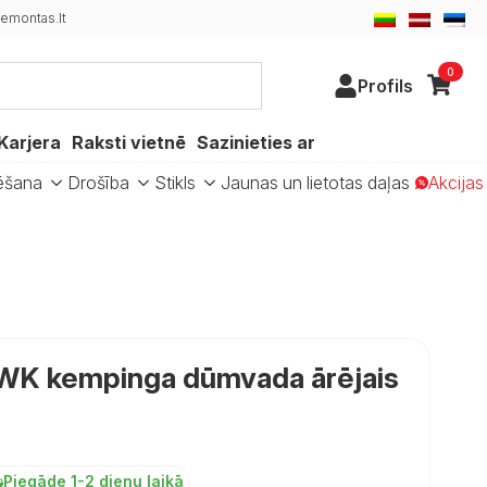
emontas.lt
0
Profils
Karjera
Raksti vietnē
Sazinieties ar
ēšana
Drošība
Stikls
Jaunas un lietotas daļas
Akcijas
WK kempinga dūmvada ārējais
Piegāde 1-2 dienu laikā