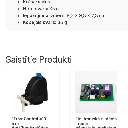
Krāsa:
melns
Neto svars:
35 g
Iepakojuma izmērs:
9,3 × 9,3 × 2,3 cm
Kopējais svars:
36 g
Saistītie Produkti
"FrostControl ⌀10
Elektroniskā sistēma
mm
Truma
drošības/izplūdes
gāzes/elektriskajam