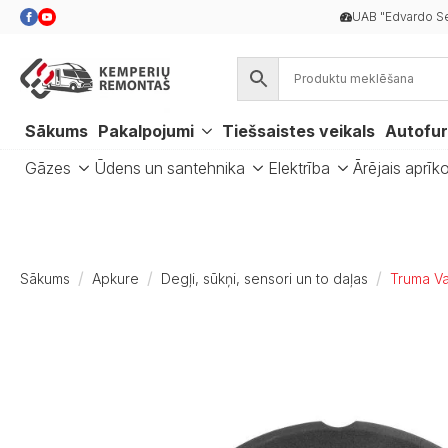
UAB "Edvardo Se
Sākums
Pakalpojumi
Tiešsaistes veikals
Autofur
Gāzes
Ūdens un santehnika
Elektrība
Ārējais aprīk
Sākums
Apkure
Degļi, sūkņi, sensori un to daļas
Truma Va