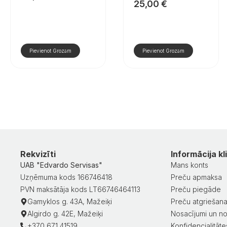
25,00
€
Pievienot Grozam
Pievienot Grozam
Rekvizīti
Informācija kl
UAB "Edvardo Servisas"
Mans konts
Uzņēmuma kods 166746418
Preču apmaksa
PVN maksātāja kods LT66746464113
Preču piegāde
Gamyklos g. 43A, Mažeiķi
Preču atgriešan
Algirdo g. 42E, Mažeiķi
Nosacījumi un no
+370 671 41519
Konfidencialitātes