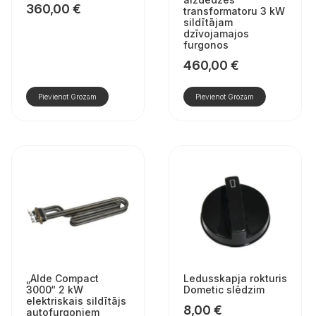
360,00
€
transformatoru 3 kW
sildītājam
dzīvojamajos
furgonos
460,00
€
Pievienot Grozam
Pievienot Grozam
„Alde Compact
Ledusskapja rokturis
3000“ 2 kW
Dometic slēdzim
elektriskais sildītājs
8,00
€
autofurgoniem