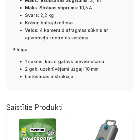
Maks. Iesūkšanas augstums:
3,1 m
Maks. Strāvas stiprums:
10,5 A
Svars:
2,2 kg
Krāsa:
balta/dzeltena
Veids:
4 kameru diafragmas sūknis ar
apvedceļa kontroles sistēmu
Pilnīga
1 sūknis, kas ir gatavs pievienošanai
2 gab. uzskrūvējami uzgaļi 10 mm
Lietošanas instrukcija
Saistītie Produkti