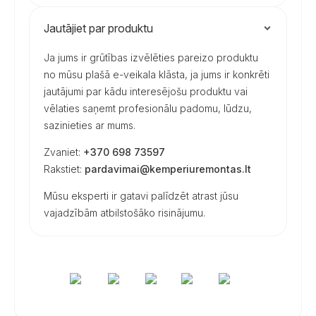
Jautājiet par produktu
Ja jums ir grūtības izvēlēties pareizo produktu
no mūsu plašā e-veikala klāsta, ja jums ir konkrēti
jautājumi par kādu interesējošu produktu vai
vēlaties saņemt profesionālu padomu, lūdzu,
sazinieties ar mums.
Zvaniet:
+370 698 73597
Rakstiet:
pardavimai@kemperiuremontas.lt
Mūsu eksperti ir gatavi palīdzēt atrast jūsu
vajadzībām atbilstošāko risinājumu.