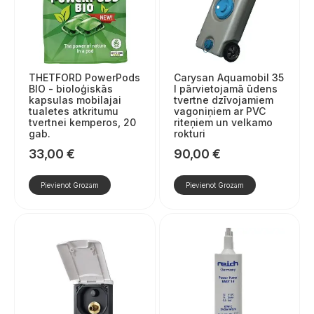
THETFORD PowerPods
Carysan Aquamobil 35
BIO - bioloģiskās
l pārvietojamā ūdens
kapsulas mobilajai
tvertne dzīvojamiem
tualetes atkritumu
vagoniņiem ar PVC
tvertnei kemperos, 20
riteņiem un velkamo
gab.
rokturi
33,00
€
90,00
€
Pievienot Grozam
Pievienot Grozam