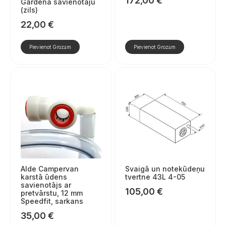
172,00
€
Gardena savienotāju
(zils)
22,00
€
Pievienot Grozam
Pievienot Grozam
Alde Campervan
Svaigā un notekūdeņu
karstā ūdens
tvertne 43L 4-05
savienotājs ar
105,00
€
pretvārstu, 12 mm
Speedfit, sarkans
35,00
€