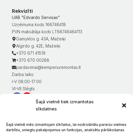
Rekvizīti
UAB "Edvardo Servisas"
Uzņēmuma kods 166746418
PVN maksātāja kods LT66746464113
Gamyklos g. 43A, Mažeiķi
Algirdo g. 42E, Mažeiķi
+370 671 41519
+370 670 00288
pardavimai@kemperiuremontas.lt
Darba laiks:
I-V 08:00-17:00
VI-VII Slēgts
Šajā vietnē tiek izmantotas
Informācija klientiem
sīkdatnes
Mans konts
Preču apmaksa
Šajā vietnē mēs izmantojam sīkfailus, lai nodrošinātu pareizu vietnes
Preču piegāde
darbību, sniegtu pakalpojumus un funkcijas, analizētu pārlūkošanas