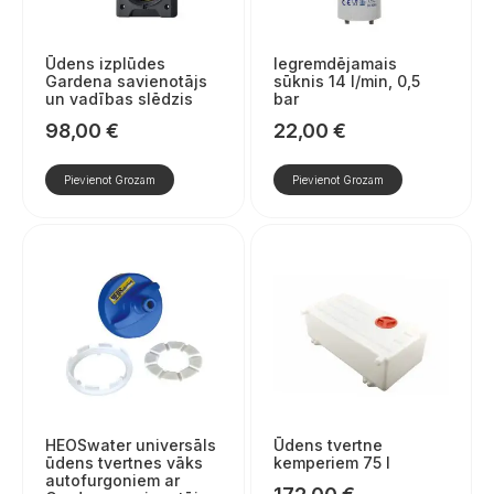
Ūdens izplūdes
Iegremdējamais
Gardena savienotājs
sūknis 14 l/min, 0,5
un vadības slēdzis
bar
98,00
€
22,00
€
Pievienot Grozam
Pievienot Grozam
HEOSwater universāls
Ūdens tvertne
ūdens tvertnes vāks
kemperiem 75 l
autofurgoniem ar