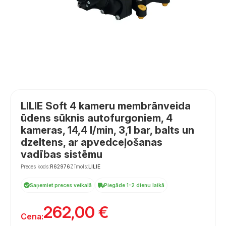
LILIE Soft 4 kameru membrānveida
ūdens sūknis autofurgoniem, 4
kameras, 14,4 l/min, 3,1 bar, balts un
dzeltens, ar apvedceļošanas
vadības sistēmu
Preces kods:
R62976
Zīmols:
LILIE
Saņemiet preces veikalā
Piegāde 1-2 dienu laikā
262,00
€
Cena: