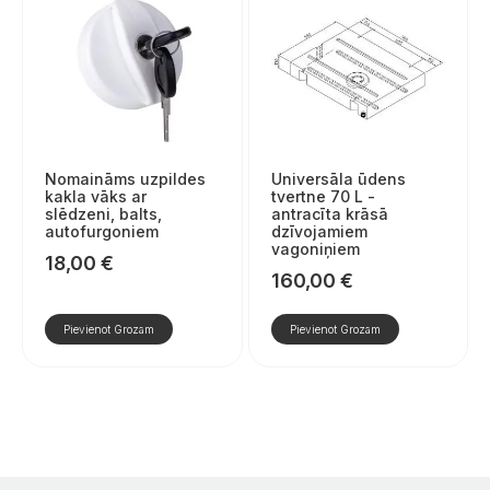
Nomaināms uzpildes
Universāla ūdens
kakla vāks ar
tvertne 70 L -
slēdzeni, balts,
antracīta krāsā
autofurgoniem
dzīvojamiem
vagoniņiem
18,00
€
160,00
€
Pievienot Grozam
Pievienot Grozam