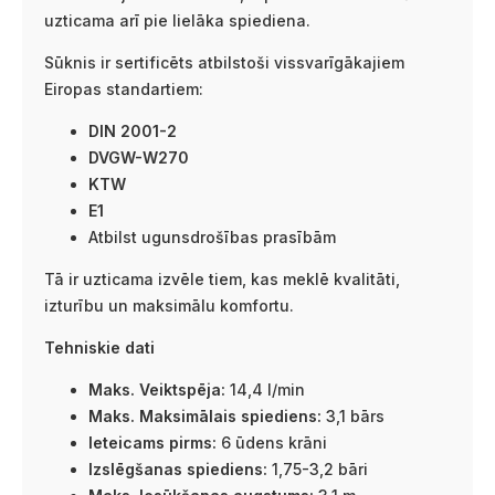
uzticama arī pie lielāka spiediena.
Sūknis ir sertificēts atbilstoši vissvarīgākajiem
Eiropas standartiem:
DIN 2001-2
DVGW-W270
KTW
E1
Atbilst ugunsdrošības prasībām
Tā ir uzticama izvēle tiem, kas meklē kvalitāti,
izturību un maksimālu komfortu.
Tehniskie dati
Maks. Veiktspēja:
14,4 l/min
Maks. Maksimālais spiediens:
3,1 bārs
Ieteicams pirms:
6 ūdens krāni
Izslēgšanas spiediens:
1,75-3,2 bāri