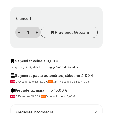
Bilance 1
LILIE
Pievienot Grozam
Soft
serijos
4
kamerų
membraninis
kemperių
vandens
siurblys,
Saņemiet veikalā 0,00 €
14,4
Gamyklos g. 43A, Mažeiķi
Rugpjūčio 10 d., šiandien
.
l/min,
3,1
Saņemiet pasta automātos, sākot no 4,00 €
bar,
baltos
DPD pasta automāti 5,00 €
Omniva pasta automāti 4,00 €
ir
geltonos
Piegāde uz mājām no 15,00 €
spalvos,
su
DPD kurjers 15,00 €
Omniva kurjers 15,00 €
apeinamojo
valdymo
sistema
Piegādes informācija