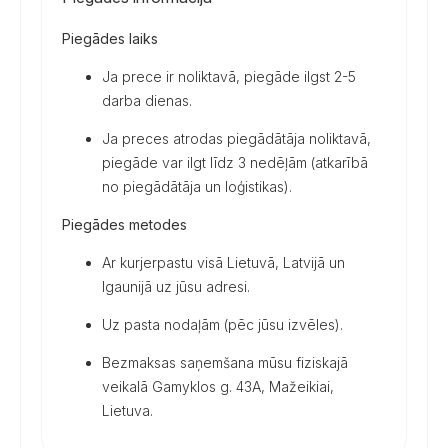
daudzums
Piegādes laiks
Ja prece ir noliktavā, piegāde ilgst 2-5
darba dienas.
Ja preces atrodas piegādātāja noliktavā,
piegāde var ilgt līdz 3 nedēļām (atkarībā
no piegādātāja un loģistikas).
Piegādes metodes
Ar kurjerpastu visā Lietuvā, Latvijā un
Igaunijā uz jūsu adresi.
Uz pasta nodaļām (pēc jūsu izvēles).
Bezmaksas saņemšana mūsu fiziskajā
veikalā Gamyklos g. 43A, Mažeikiai,
Lietuva.