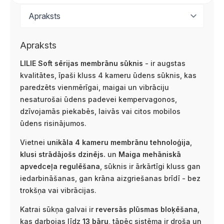
Apraksts
LILIE Soft sērijas membrānu sūknis
- ir augstas
kvalitātes, īpaši kluss 4 kameru ūdens sūknis, kas
paredzēts vienmērīgai, maigai un vibrāciju
nesaturošai ūdens padevei kempervagonos,
dzīvojamās piekabēs, laivās vai citos mobilos
ūdens risinājumos.
Vietnei
unikāla 4 kameru membrānu tehnoloģija
,
klusi strādājošs dzinējs.
un
Maiga mehāniskā
apvedceļa regulēšana
, sūknis ir ārkārtīgi kluss gan
iedarbināšanas, gan krāna aizgriešanas brīdī - bez
trokšņa vai vibrācijas.
Katrai sūkņa galvai ir
reversās plūsmas bloķēšana
,
kas darbojas līdz
13 bāru
, tāpēc sistēma ir droša un