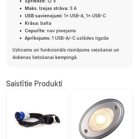
Spriedze:
12 V
Maks. Izejas strāva:
3 A
USB savienojumi:
1× USB-A, 1× USB-C
Krāsa:
balta
Cepurīte:
nav pieejams
Aprīkojums:
1 USB-A/-C uzlādes ligzda
Uzticams un funkcionāls risinājums ceļošanai un
ikdienas lietošanai kempingā.
Saistītie Produkti