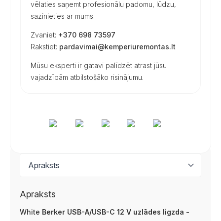
vēlaties saņemt profesionālu padomu, lūdzu,
sazinieties ar mums.
Zvaniet:
+370 698 73597
Rakstiet:
pardavimai@kemperiuremontas.lt
Mūsu eksperti ir gatavi palīdzēt atrast jūsu
vajadzībām atbilstošāko risinājumu.
Apraksts
White
Berker USB-A/USB-C 12 V uzlādes ligzda
-