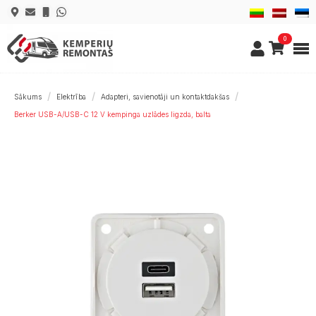
0
Sākums
Elektrība
Adapteri, savienotāji un kontaktdakšas
Berker USB-A/USB-C 12 V kempinga uzlādes ligzda, balta