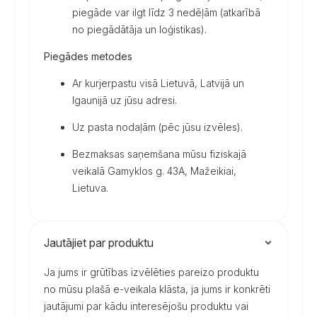
piegāde var ilgt līdz 3 nedēļām (atkarībā
no piegādātāja un loģistikas).
Piegādes metodes
Ar kurjerpastu visā Lietuvā, Latvijā un
Igaunijā uz jūsu adresi.
Uz pasta nodaļām (pēc jūsu izvēles).
Bezmaksas saņemšana mūsu fiziskajā
veikalā Gamyklos g. 43A, Mažeikiai,
Lietuva.
Jautājiet par produktu
Ja jums ir grūtības izvēlēties pareizo produktu
no mūsu plašā e-veikala klāsta, ja jums ir konkrēti
jautājumi par kādu interesējošu produktu vai