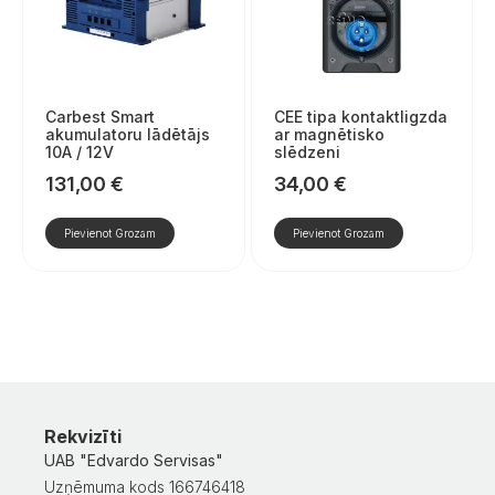
Carbest Smart
CEE tipa kontaktligzda
akumulatoru lādētājs
ar magnētisko
10A / 12V
slēdzeni
131,00
€
34,00
€
Pievienot Grozam
Pievienot Grozam
Rekvizīti
UAB "Edvardo Servisas"
Uzņēmuma kods 166746418