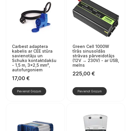
Carbest adaptera
Green Cell 1000W
kabelis ar CEE stūra
tīrās sinusoīdās
savienotāju un
strāvas pārveidotājs
Schuko kontaktdakšu
(12V → 230V) - ar USB,
- 1,5 m, 3×2,5 mm²,
melns
autofurgoniem
225,00
€
17,00
€
Pievienot Grozam
Pievienot Grozam