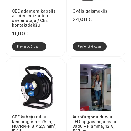
CEE adaptera kabelis
Ovāls gaismeklis
ar triecienizturīgu
24,00
€
savienotāju / CEE
kontaktdakšu
11,00
€
Pievienot Grozam
Pievienot Grozam
CEE kabeļu rullis
Autofurgona durvju
kempingiem - 25 m,
LED apgaismojums ar
H07RN-F 3 x 2,5 mm²,
vadu - Fiamma, 12 V,
IP44
547 lm