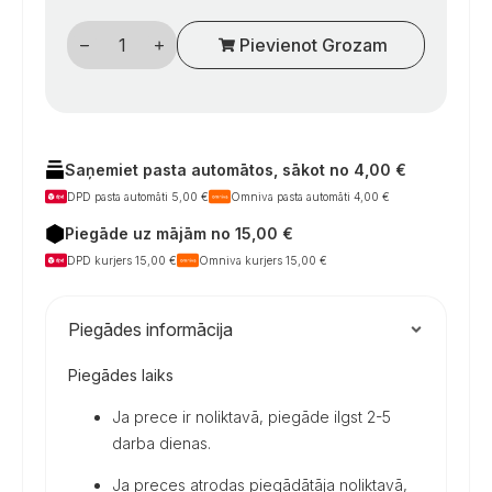
Berker
Pievienot Grozam
USB-
A
/
USB-
C
12
V
kemperių
Saņemiet pasta automātos, sākot no 4,00 €
įkrovimo
DPD pasta automāti 5,00 €
Omniva pasta automāti 4,00 €
lizdas,
baltas
Piegāde uz mājām no 15,00 €
daudzums
DPD kurjers 15,00 €
Omniva kurjers 15,00 €
Piegādes informācija
Piegādes laiks
Ja prece ir noliktavā, piegāde ilgst 2-5
darba dienas.
Ja preces atrodas piegādātāja noliktavā,