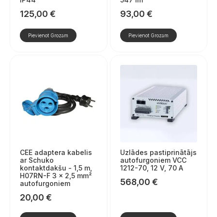
125,00
€
93,00
€
Pievienot Grozam
Pievienot Grozam
CEE adaptera kabelis
Uzlādes pastiprinātājs
ar Schuko
autofurgoniem VCC
kontaktdakšu - 1,5 m,
1212-70, 12 V, 70 A
H07RN-F 3 x 2,5 mm²
568,00
€
autofurgoniem
20,00
€