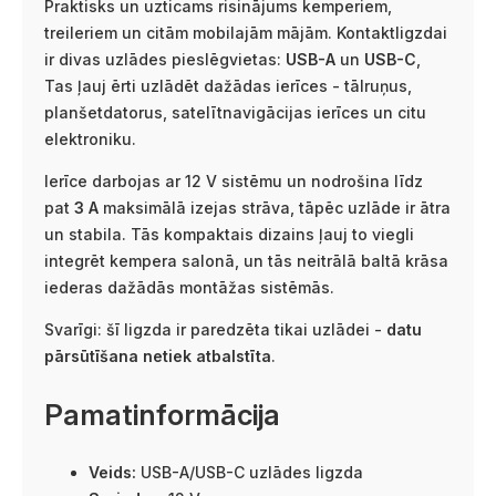
Praktisks un uzticams risinājums kemperiem,
treileriem un citām mobilajām mājām. Kontaktligzdai
ir divas uzlādes pieslēgvietas:
USB-A
un
USB-C
,
Tas ļauj ērti uzlādēt dažādas ierīces - tālruņus,
planšetdatorus, satelītnavigācijas ierīces un citu
elektroniku.
Ierīce darbojas ar 12 V sistēmu un nodrošina līdz
pat
3 A
maksimālā izejas strāva, tāpēc uzlāde ir ātra
un stabila. Tās kompaktais dizains ļauj to viegli
integrēt kempera salonā, un tās neitrālā baltā krāsa
iederas dažādās montāžas sistēmās.
Svarīgi: šī ligzda ir paredzēta tikai uzlādei -
datu
pārsūtīšana netiek atbalstīta
.
Pamatinformācija
Veids:
USB-A/USB-C uzlādes ligzda