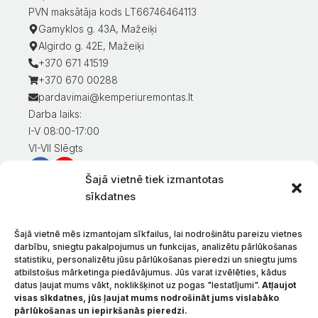
PVN maksātāja kods LT66746464113
Gamyklos g. 43A, Mažeiķi
Algirdo g. 42E, Mažeiķi
+370 671 41519
+370 670 00288
pardavimai@kemperiuremontas.lt
Darba laiks:
I-V 08:00-17:00
VI-VII Slēgts
Šajā vietnē tiek izmantotas
Informācija klientiem
sīkdatnes
Mans konts
Preču apmaksa
Šajā vietnē mēs izmantojam sīkfailus, lai nodrošinātu pareizu vietnes
Preču piegāde
darbību, sniegtu pakalpojumus un funkcijas, analizētu pārlūkošanas
statistiku, personalizētu jūsu pārlūkošanas pieredzi un sniegtu jums
Preču atgriešana
atbilstošus mārketinga piedāvājumus. Jūs varat izvēlēties, kādus
Nosacījumi un noteikumi
datus ļaujat mums vākt, noklikšķinot uz pogas "Iestatījumi".
Atļaujot
Konfidencialitātes politika
visas sīkdatnes, jūs ļaujat mums nodrošināt jums vislabāko
pārlūkošanas un iepirkšanās pieredzi.
Par mums