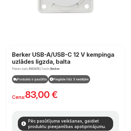
Berker USB-A/USB-C 12 V kempinga
uzlādes ligzda, balta
Preces kods:
R83615
Zīmols:
Berker
Produkts ir pasūtīts
Piegāde līdz 3 nedēļām
83,00
€
Cena:
Pēc pasūtījuma veikšanas, gaidiet
produktu pieejamības apstiprinājumu.