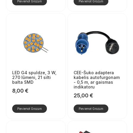
Pievienot Grozam
Pievienot Grozam
LED G4 spuldze, 3 W,
CEE-Šuko adaptera
270 lūmeni, 21 silti
kabelis autofurgonam
balta SMD
- 0,5 m, ar gaismas
indikatoru
8,00
€
25,00
€
Pievienot Grozam
Pievienot Grozam