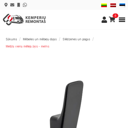
0
Sākums
Mēbeles un mēbeļu daļas
Slēdzenes un pogas
Metāla viena mēteļa āķis - melns