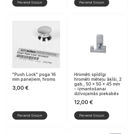
Pievienot Grozam
Pievienot Grozam
"Push Lock" poga 16
Hromēti spīdīgi
mm paneļiem, hroms
hromēti mēteļu āķīši, 2
gab., 50 × 50 × 45 mm
3,00
€
- izmantošanai
dzīvojamās piekabēs
12,00
€
Pievienot Grozam
Pievienot Grozam