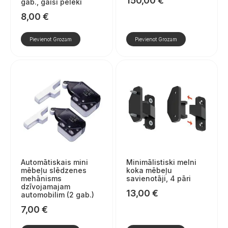
150,00
€
gab., gaiši pelēki
8,00
€
Pievienot Grozam
Pievienot Grozam
Automātiskais mini
Minimālistiski melni
mēbeļu slēdzenes
koka mēbeļu
mehānisms
savienotāji, 4 pāri
dzīvojamajam
13,00
€
automobilim (2 gab.)
7,00
€