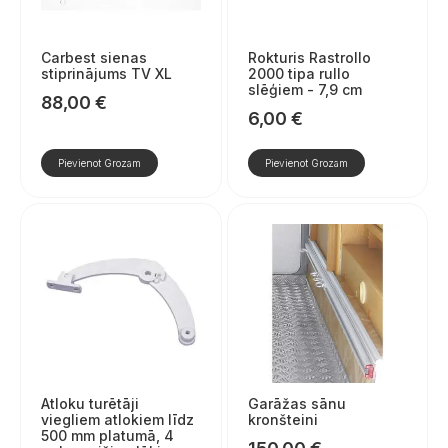
Carbest sienas
Rokturis Rastrollo
stiprinājums TV XL
2000 tipa rullo
slēģiem - 7,9 cm
88,00
€
6,00
€
Pievienot Grozam
Pievienot Grozam
Atloku turētāji
Garāžas sānu
viegliem atlokiem līdz
kronšteini
500 mm platumā, 4