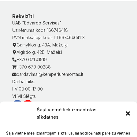
Rekvizīti
UAB "Edvardo Servisas"
Uzņēmuma kods 166746418
PVN maksātāja kods LT66746464113
Gamyklos g. 43A, Mažeiķi
Algirdo g. 42E, Mažeiķi
+370 671 41519
+370 670 00288
pardavimai@kemperiuremontas.lt
Darba laiks:
I-V 08:00-17:00
VI-VII Slēgts
Šajā vietnē tiek izmantotas
Informācija klientiem
sīkdatnes
Mans konts
Preču apmaksa
Šajā vietnē mēs izmantojam sīkfailus, lai nodrošinātu pareizu vietnes