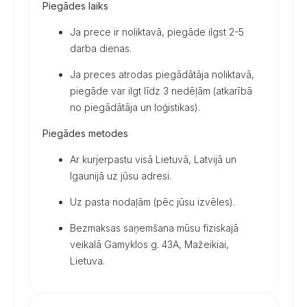
Piegādes laiks
Ja prece ir noliktavā, piegāde ilgst 2-5
darba dienas.
Ja preces atrodas piegādātāja noliktavā,
piegāde var ilgt līdz 3 nedēļām (atkarībā
no piegādātāja un loģistikas).
Piegādes metodes
Ar kurjerpastu visā Lietuvā, Latvijā un
Igaunijā uz jūsu adresi.
Uz pasta nodaļām (pēc jūsu izvēles).
Bezmaksas saņemšana mūsu fiziskajā
veikalā Gamyklos g. 43A, Mažeikiai,
Lietuva.