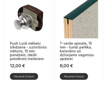
Push Lock mēbeļu
T-veida apmale, 15
slēdzene - uznirstošs
mm - tumši pelēka,
rokturis, 15 mm
karavānu un
paneļiem, ideāli
dzīvojamo vagoniņu
piemērots treileriem
apdarei
12,00
€
6,00
€
Pievienot Grozam
Pievienot Grozam