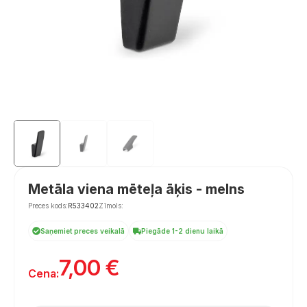
Metāla viena mēteļa āķis - melns
Preces kods:
R533402
Zīmols:
Saņemiet preces veikalā
Piegāde 1-2 dienu laikā
7,00
€
Cena: