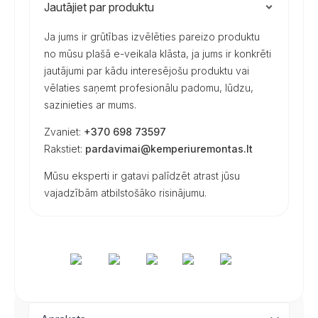
Jautājiet par produktu
Ja jums ir grūtības izvēlēties pareizo produktu
no mūsu plašā e-veikala klāsta, ja jums ir konkrēti
jautājumi par kādu interesējošu produktu vai
vēlaties saņemt profesionālu padomu, lūdzu,
sazinieties ar mums.
Zvaniet:
+370 698 73597
Rakstiet:
pardavimai@kemperiuremontas.lt
Mūsu eksperti ir gatavi palīdzēt atrast jūsu
vajadzībām atbilstošāko risinājumu.