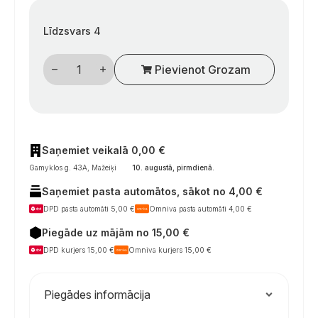
Līdzsvars 4
Vieno
Pievienot Grozam
palto
kabliukas
metalinis
-
juodas
daudzums
Saņemiet veikalā 0,00 €
Gamyklos g. 43A, Mažeiķi
10. augustā, pirmdienā
.
Saņemiet pasta automātos, sākot no 4,00 €
DPD pasta automāti 5,00 €
Omniva pasta automāti 4,00 €
Piegāde uz mājām no 15,00 €
DPD kurjers 15,00 €
Omniva kurjers 15,00 €
Piegādes informācija