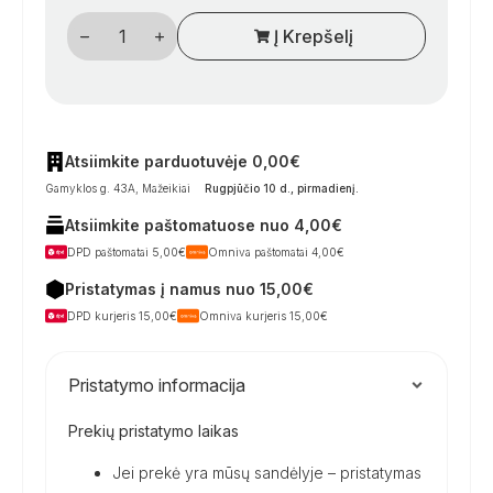
produkto
Į Krepšelį
kiekis:
230
V
maitinimo
lizdo
apsaugos
dangtelis
Atsiimkite parduotuvėje 0,00€
Gamyklos g. 43A, Mažeikiai
Rugpjūčio 10 d., pirmadienį
.
Atsiimkite paštomatuose nuo 4,00€
DPD paštomatai 5,00€
Omniva paštomatai 4,00€
Pristatymas į namus nuo 15,00€
DPD kurjeris 15,00€
Omniva kurjeris 15,00€
Pristatymo informacija
Prekių pristatymo laikas
Jei prekė yra mūsų sandėlyje – pristatymas