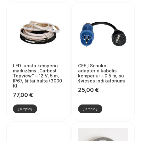
LED juosta kemperių
CEE į Schuko
markizėms „Carbest
adapterio kabelis
Topview“ – 12 V, 5 m,
kemperiui – 0,5 m, su
IP67, šiltai balta (3000
šviesos indikatoriumi
K)
25,00
€
77,00
€
Į Krepšelį
Į Krepšelį