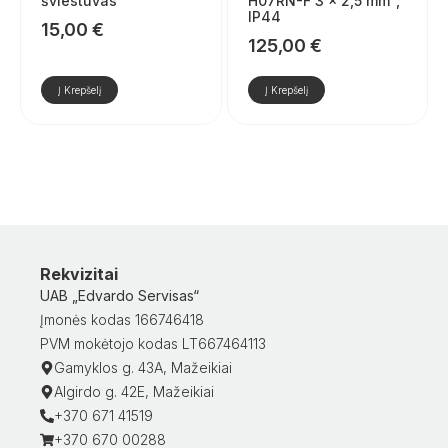
šviestuvas
H07RN-F 3 x 2,5 mm²,
IP44
15,00
€
125,00
€
Į Krepšelį
Į Krepšelį
Rekvizitai
UAB „Edvardo Servisas“
Įmonės kodas 166746418
PVM mokėtojo kodas LT667464113
Gamyklos g. 43A, Mažeikiai
Algirdo g. 42E, Mažeikiai
+370 671 41519
+370 670 00288