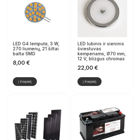
LED G4 lemputė, 3 W,
LED lubinis ir sieninis
270 liumenų, 21 šiltai
šviestuvas
balta SMD
kemperiams, Ø70 mm,
12 V, blizgus chromas
8,00
€
22,00
€
Į Krepšelį
Į Krepšelį