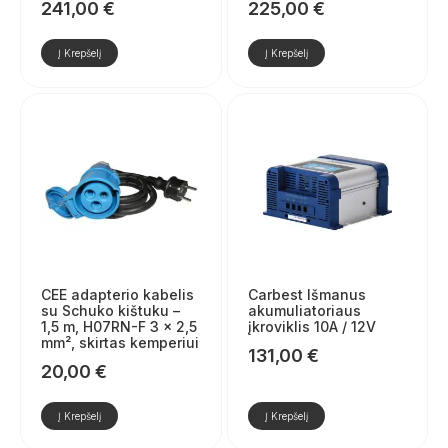
241,00
€
225,00
€
Į Krepšelį
Į Krepšelį
CEE adapterio kabelis
Carbest Išmanus
su Schuko kištuku –
akumuliatoriaus
1,5 m, H07RN-F 3 x 2,5
įkroviklis 10A / 12V
mm², skirtas kemperiui
131,00
€
20,00
€
Į Krepšelį
Į Krepšelį