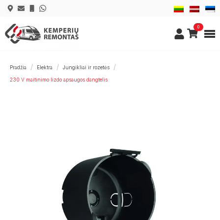
0
Pradžia
Elektra
Jungikliai ir rozetės
230 V maitinimo lizdo apsaugos dangtelis