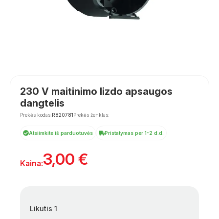
230 V maitinimo lizdo apsaugos
dangtelis
Prekės kodas:
R820781
Prekės ženklas:
Atsiimkite iš parduotuvės
Pristatymas per 1-2 d.d.
3,00
€
Kaina:
Likutis 1