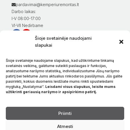
pardavimai@kemperiuremontas.lt
Darbo laikas:
I-V 08:00-17:00
VI-VII Nedirbame
Šioje svetainėje naudojami
Informacija klientams
slapukai
Mano paskyra
Prekių apmokėjimas
Šioje svetainėje naudojame slapukus, kad užtikrintume tinkamą
Prekių pristatymas
svetainės veikimą, galėtume suteikti paslaugas ir funkcijas,
analizuotume naršymo statistiką, individualizuotume Jūsų naršymo
Prekių grąžinimas
patirtį bei teiktume Jums aktualius rinkodaros pasiūlymus. Jūs galite
Sąlygos ir taisyklės
pasirinkti, kokius duomenis leidžiate mums rinkti spustelėdami
Privatumo politika
mygtuką „Nustatymai“.
Leisdami visus slapukus, leisite mums
užtikrinti geriausią naršymo ir apsipirkimo patirtį.
Apie mus
Kontaktai
Kalba
Priimti
Atmesti