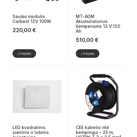
Saulės modulis
MT-AGM
Carbest 12V 100W
Akumuliatorius
kemperiams 12 V:120
220,00
€
Ah
510,00
€
Į Krepšelį
Į Krepšelį
LED kvadratinis
CEE kabelio ritė
sieninis ir lubinis
kempingui – 25 m,