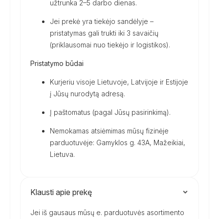
užtrunka 2–5 darbo dienas.
Jei prekė yra tiekėjo sandėlyje –
pristatymas gali trukti iki 3 savaičių
(priklausomai nuo tiekėjo ir logistikos).
Pristatymo būdai
Kurjeriu visoje Lietuvoje, Latvijoje ir Estijoje
į Jūsų nurodytą adresą.
Į paštomatus (pagal Jūsų pasirinkimą).
Nemokamas atsiėmimas mūsų fizinėje
parduotuvėje: Gamyklos g. 43A, Mažeikiai,
Lietuva.
Klausti apie prekę
Jei iš gausaus mūsų e. parduotuvės asortimento