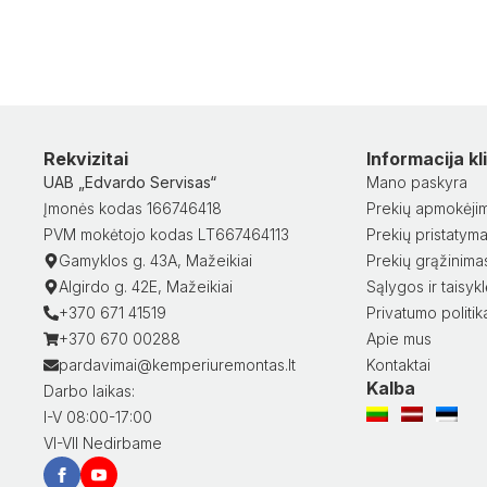
Rekvizitai
Informacija k
UAB „Edvardo Servisas“
Mano paskyra
Įmonės kodas 166746418
Prekių apmokėji
PVM mokėtojo kodas LT667464113
Prekių pristatym
Gamyklos g. 43A, Mažeikiai
Prekių grąžinima
Algirdo g. 42E, Mažeikiai
Sąlygos ir taisyk
+370 671 41519
Privatumo politik
+370 670 00288
Apie mus
pardavimai@kemperiuremontas.lt
Kontaktai
Kalba
Darbo laikas:
I-V 08:00-17:00
VI-VII Nedirbame