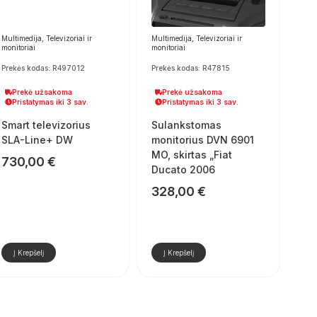
Multimedija, Televizoriai ir
Multimedija, Televizoriai ir
monitoriai
monitoriai
Prekės kodas: R497012
Prekės kodas: R47815
Prekė užsakoma
Prekė užsakoma
Pristatymas iki 3 sav.
Pristatymas iki 3 sav.
Smart televizorius
Sulankstomas
SLA-Line+ DW
monitorius DVN 6901
MO, skirtas „Fiat
730,00
€
Ducato 2006
328,00
€
Į Krepšelį
Į Krepšelį