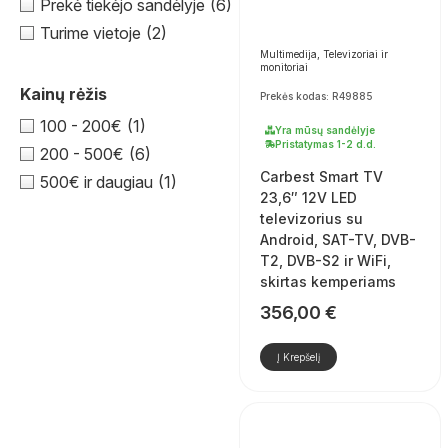
Prekė tiekėjo sandėlyje
(6)
Turime vietoje
(2)
Multimedija, Televizoriai ir
monitoriai
Kainų rėžis
Prekės kodas: R49885
100 - 200€
(1)
Yra mūsų sandėlyje
Pristatymas 1-2 d.d.
200 - 500€
(6)
Carbest Smart TV
500€ ir daugiau
(1)
23,6″ 12V LED
televizorius su
Android, SAT-TV, DVB-
T2, DVB-S2 ir WiFi,
skirtas kemperiams
356,00
€
Į Krepšelį