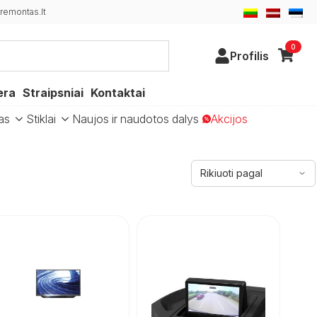
emontas.lt
0
Profilis
era
Straipsniai
Kontaktai
as
Stiklai
Naujos ir naudotos dalys
Akcijos