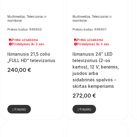
Multimedija, Televizoriai ir
Multimedija, Televizoriai ir
monitoriai
monitoriai
Prekės kodas: R49900
Prekės kodas: R49901
Prekė užsakoma
Prekė užsakoma
Pristatymas iki 3 sav.
Pristatymas iki 3 sav.
Išmanusis 21,5 colio
Išmanusis 24″ LED
„FULL HD“ televizorius
televizorius (2-os
kartos), 12 V, berėmis,
240,00
€
juodos arba
sidabrinės spalvos –
skirtas kemperiams
272,00
€
Į Krepšelį
Į Krepšelį