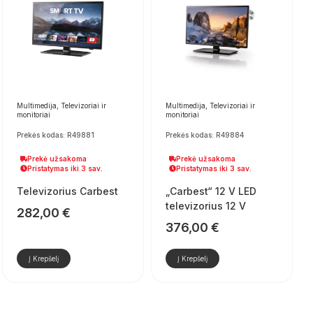
Multimedija, Televizoriai ir
Multimedija, Televizoriai ir
monitoriai
monitoriai
Prekės kodas: R49881
Prekės kodas: R49884
Prekė užsakoma
Prekė užsakoma
Pristatymas iki 3 sav.
Pristatymas iki 3 sav.
Televizorius Carbest
„Carbest“ 12 V LED
televizorius 12 V
282,00
€
376,00
€
Į Krepšelį
Į Krepšelį