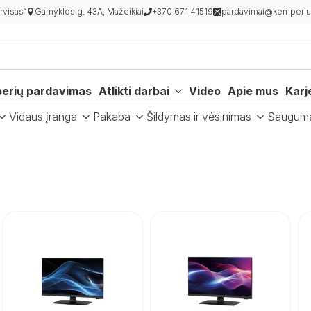
visas“
Gamyklos g. 43A, Mažeikiai
+370 671 41519
pardavimai@kemperiur
erių pardavimas
Atlikti darbai
Video
Apie mus
Karj
Vidaus įranga
Pakaba
Šildymas ir vėsinimas
Saugum