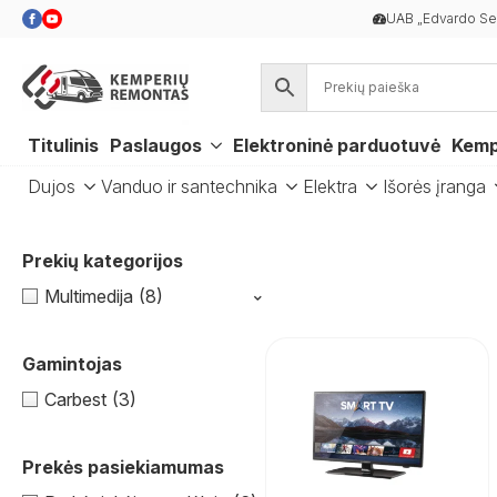
UAB „Edvardo Ser
Titulinis
Paslaugos
Elektroninė parduotuvė
Kemp
Dujos
Vanduo ir santechnika
Elektra
Išorės įranga
Prekių kategorijos
⌃
Multimedija
(8)
Gamintojas
Carbest
(3)
Prekės pasiekiamumas