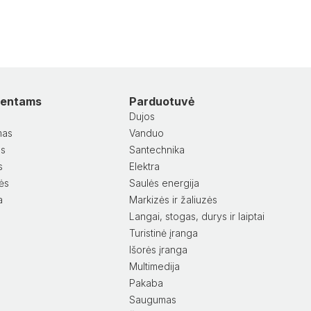
lientams
Parduotuvė
Dujos
mas
Vanduo
as
Santechnika
s
Elektra
lės
Saulės energija
a
Markizės ir žaliuzės
Langai, stogas, durys ir laiptai
Turistinė įranga
Išorės įranga
Multimedija
Pakaba
Saugumas