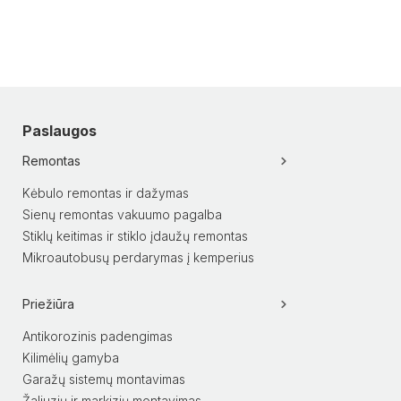
Paslaugos
Remontas
Kėbulo remontas ir dažymas
Sienų remontas vakuumo pagalba
Stiklų keitimas ir stiklo įdaužų remontas
Mikroautobusų perdarymas į kemperius
Priežiūra
Antikorozinis padengimas
Kilimėlių gamyba
Garažų sistemų montavimas
Žaliuzių ir markizių montavimas