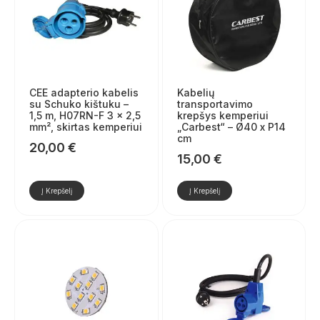
CEE adapterio kabelis
Kabelių
su Schuko kištuku –
transportavimo
1,5 m, H07RN-F 3 x 2,5
krepšys kemperiui
mm², skirtas kemperiui
„Carbest“ – Ø40 x P14
cm
20,00
€
15,00
€
Į Krepšelį
Į Krepšelį