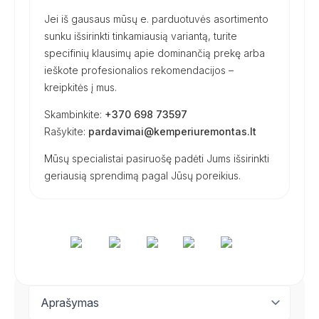
Jei iš gausaus mūsų e. parduotuvės asortimento
sunku išsirinkti tinkamiausią variantą, turite
specifinių klausimų apie dominančią prekę arba
ieškote profesionalios rekomendacijos –
kreipkitės į mus.
Skambinkite:
+370 698 73597
Rašykite:
pardavimai@kemperiuremontas.lt
Mūsų specialistai pasiruošę padėti Jums išsirinkti
geriausią sprendimą pagal Jūsų poreikius.