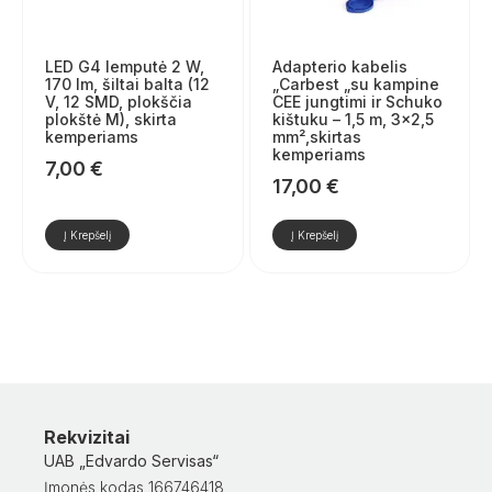
LED G4 lemputė 2 W,
Adapterio kabelis
170 lm, šiltai balta (12
„Carbest „su kampine
V, 12 SMD, plokščia
CEE jungtimi ir Schuko
plokštė M), skirta
kištuku – 1,5 m, 3×2,5
kemperiams
mm²,skirtas
kemperiams
7,00
€
17,00
€
Į Krepšelį
Į Krepšelį
Rekvizitai
UAB „Edvardo Servisas“
Įmonės kodas 166746418