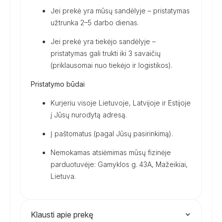
Jei prekė yra mūsų sandėlyje – pristatymas
užtrunka 2–5 darbo dienas.
Jei prekė yra tiekėjo sandėlyje –
pristatymas gali trukti iki 3 savaičių
(priklausomai nuo tiekėjo ir logistikos).
Pristatymo būdai
Kurjeriu visoje Lietuvoje, Latvijoje ir Estijoje
į Jūsų nurodytą adresą.
Į paštomatus (pagal Jūsų pasirinkimą).
Nemokamas atsiėmimas mūsų fizinėje
parduotuvėje: Gamyklos g. 43A, Mažeikiai,
Lietuva.
Klausti apie prekę