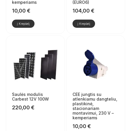
kemperiams
(EURO6)
10,00
€
104,00
€
Į Krepšelį
Į Krepšelį
Saulės modulis
CEE jungtis su
Carbest 12V 100W
atlenkiamu dangteliu,
plastikinė,
220,00
€
stacionariam
montavimui, 230 V –
kemperiams
10,00
€