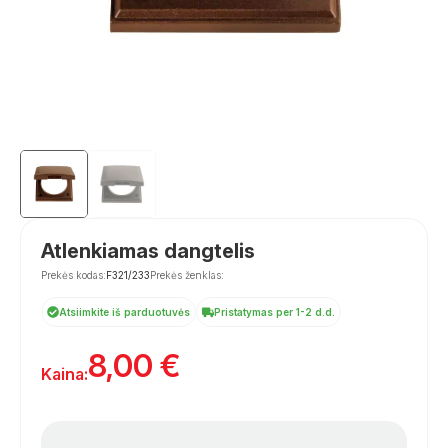
Atlenkiamas dangtelis
Prekės kodas:
F321/233
Prekės ženklas:
Atsiimkite iš parduotuvės
Pristatymas per 1-2 d.d.
8,00
€
Kaina: