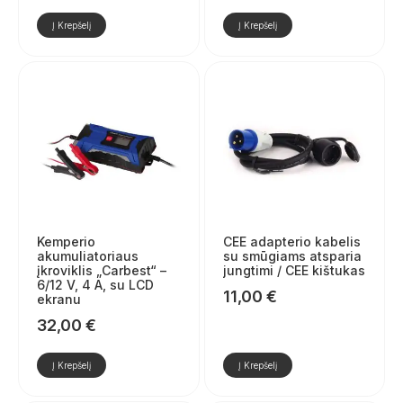
Į Krepšelį
Į Krepšelį
Kemperio
CEE adapterio kabelis
akumuliatoriaus
su smūgiams atsparia
įkroviklis „Carbest“ –
jungtimi / CEE kištukas
6/12 V, 4 A, su LCD
11,00
€
ekranu
32,00
€
Į Krepšelį
Į Krepšelį