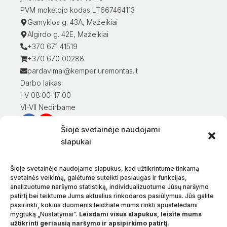
PVM mokėtojo kodas LT667464113
Gamyklos g. 43A, Mažeikiai
Algirdo g. 42E, Mažeikiai
+370 671 41519
+370 670 00288
pardavimai@kemperiuremontas.lt
Darbo laikas:
I-V 08:00-17:00
VI-VII Nedirbame
Šioje svetainėje naudojami
Informacija klientams
slapukai
Mano paskyra
Prekių apmokėjimas
Šioje svetainėje naudojame slapukus, kad užtikrintume tinkamą
Prekių pristatymas
svetainės veikimą, galėtume suteikti paslaugas ir funkcijas,
analizuotume naršymo statistiką, individualizuotume Jūsų naršymo
Prekių grąžinimas
patirtį bei teiktume Jums aktualius rinkodaros pasiūlymus. Jūs galite
Sąlygos ir taisyklės
pasirinkti, kokius duomenis leidžiate mums rinkti spustelėdami
Privatumo politika
mygtuką „Nustatymai“.
Leisdami visus slapukus, leisite mums
užtikrinti geriausią naršymo ir apsipirkimo patirtį.
Apie mus