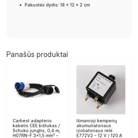
Pakuotės dydis: 18 x 12 x 2 cm
Panašūs produktai
Carbest adapterio
Išmanioji kemperių
kabelis CEE kištukas /
akumuliatoriaus
Schuko jungtis, 0,4 m,
izoliatoriaus relė
H07RN-F 3×1,5 mm² –
E772V2 – 12 V / 120 A