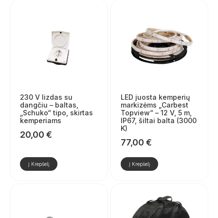
230 V lizdas su
LED juosta kemperių
dangčiu – baltas,
markizėms „Carbest
„Schuko“ tipo, skirtas
Topview“ – 12 V, 5 m,
kemperiams
IP67, šiltai balta (3000
K)
20,00
€
77,00
€
Į Krepšelį
Į Krepšelį