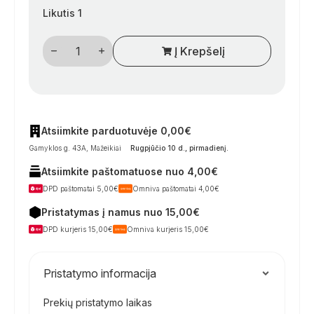
Likutis 1
produkto
Į Krepšelį
kiekis:
Atlenkiamas
dangtelis
Atsiimkite parduotuvėje 0,00€
Gamyklos g. 43A, Mažeikiai
Rugpjūčio 10 d., pirmadienį
.
Atsiimkite paštomatuose nuo 4,00€
DPD paštomatai 5,00€
Omniva paštomatai 4,00€
Pristatymas į namus nuo 15,00€
DPD kurjeris 15,00€
Omniva kurjeris 15,00€
Pristatymo informacija
Prekių pristatymo laikas