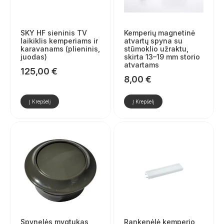
SKY HF sieninis TV
Kemperių magnetinė
laikiklis kemperiams ir
atvartų spyna su
karavanams (plieninis,
stūmoklio užraktu,
juodas)
skirta 13–19 mm storio
atvartams
125,00
€
8,00
€
Į Krepšelį
Į Krepšelį
Spynelės mygtukas,
Rankenėlė kemperio