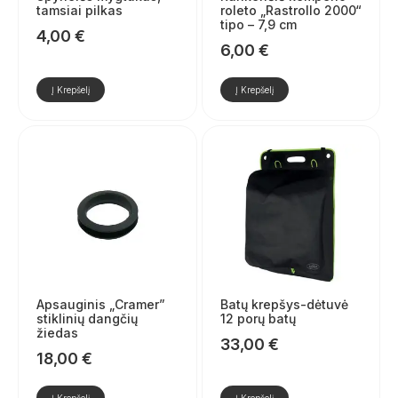
tamsiai pilkas
roleto „Rastrollo 2000“
tipo – 7,9 cm
4,00
€
6,00
€
Į Krepšelį
Į Krepšelį
Apsauginis „Cramer”
Batų krepšys-dėtuvė
stiklinių dangčių
12 porų batų
žiedas
33,00
€
18,00
€
Į Krepšelį
Į Krepšelį