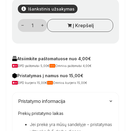
Išankstinis užsakymas
produkto
Į Krepšelį
kiekis:
Carbest
sieninis
televizoriaus
laikiklis
Atsiimkite paštomatuose nuo 4,00€
DPD paštomatai 5,00€
Omniva paštomatai 4,00€
Pristatymas į namus nuo 15,00€
DPD kurjeris 15,00€
Omniva kurjeris 15,00€
Pristatymo informacija
Prekių pristatymo laikas
Jei prekė yra mūsų sandėlyje – pristatymas