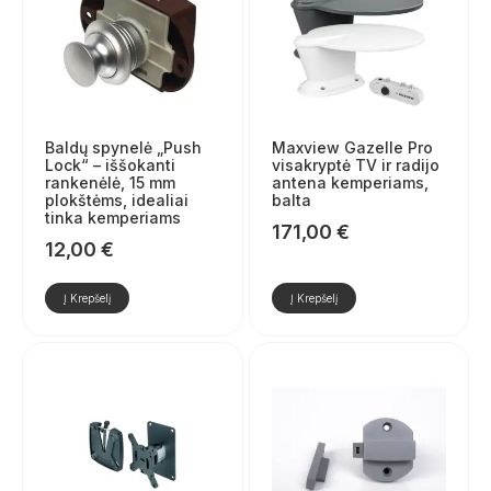
Baldų spynelė „Push
Maxview Gazelle Pro
Lock“ – iššokanti
visakryptė TV ir radijo
rankenėlė, 15 mm
antena kemperiams,
plokštėms, idealiai
balta
tinka kemperiams
171,00
€
12,00
€
Į Krepšelį
Į Krepšelį