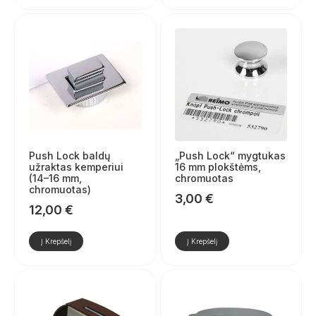
Push Lock baldų
„Push Lock“ mygtukas
užraktas kemperiui
16 mm plokštėms,
(14–16 mm,
chromuotas
chromuotas)
3,00
€
12,00
€
Į Krepšelį
Į Krepšelį