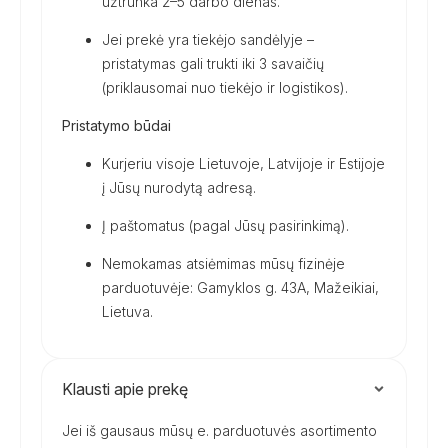
užtrunka 2–5 darbo dienas.
Jei prekė yra tiekėjo sandėlyje –
pristatymas gali trukti iki 3 savaičių
(priklausomai nuo tiekėjo ir logistikos).
Pristatymo būdai
Kurjeriu visoje Lietuvoje, Latvijoje ir Estijoje
į Jūsų nurodytą adresą.
Į paštomatus (pagal Jūsų pasirinkimą).
Nemokamas atsiėmimas mūsų fizinėje
parduotuvėje: Gamyklos g. 43A, Mažeikiai,
Lietuva.
Klausti apie prekę
Jei iš gausaus mūsų e. parduotuvės asortimento