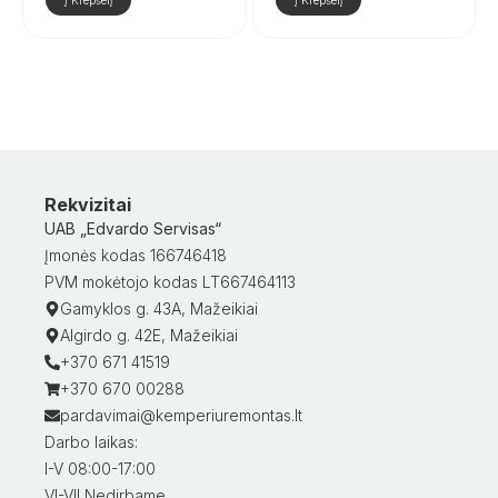
Rekvizitai
UAB „Edvardo Servisas“
Įmonės kodas 166746418
PVM mokėtojo kodas LT667464113
Gamyklos g. 43A, Mažeikiai
Algirdo g. 42E, Mažeikiai
+370 671 41519
+370 670 00288
pardavimai@kemperiuremontas.lt
Darbo laikas:
I-V 08:00-17:00
VI-VII Nedirbame