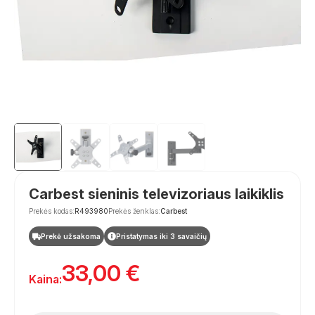
Carbest sieninis televizoriaus laikiklis
Prekės kodas:
R493980
Prekės ženklas:
Carbest
Prekė užsakoma
Pristatymas iki 3 savaičių
33,00
€
Kaina: