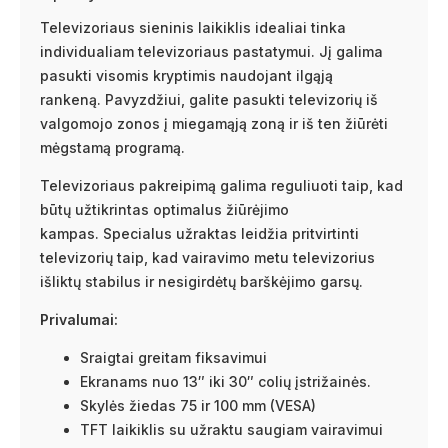
Televizoriaus sieninis laikiklis idealiai tinka
individualiam televizoriaus pastatymui. Jį galima
pasukti visomis kryptimis naudojant ilgąją
rankeną. Pavyzdžiui, galite pasukti televizorių iš
valgomojo zonos į miegamąją zoną ir iš ten žiūrėti
mėgstamą programą.
Televizoriaus pakreipimą galima reguliuoti taip, kad
būtų užtikrintas optimalus žiūrėjimo
kampas. Specialus užraktas leidžia pritvirtinti
televizorių taip, kad vairavimo metu televizorius
išliktų stabilus ir nesigirdėtų barškėjimo garsų.
Privalumai:
Sraigtai greitam fiksavimui
Ekranams nuo 13″ iki 30″ colių įstrižainės.
Skylės žiedas 75 ir 100 mm (VESA)
TFT laikiklis su užraktu saugiam vairavimui