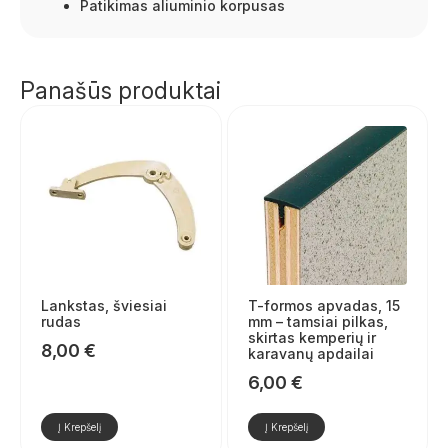
Patikimas aliuminio korpusas
Panašūs produktai
Lankstas, šviesiai
T-formos apvadas, 15
rudas
mm – tamsiai pilkas,
skirtas kemperių ir
8,00
€
karavanų apdailai
6,00
€
Į Krepšelį
Į Krepšelį