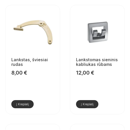
Lankstas, šviesiai
Lankstomas sieninis
rudas
kabliukas rūbams
8,00
€
12,00
€
Į Krepšelį
Į Krepšelį