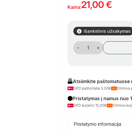
21,00
€
Kaina:
Išankstinis užsakymas
produkto
kiekis:
Chromuoto
plieno
kemperio
stalo
koja,
70
cm
Atsiimkite paštomatuose
DPD paštomatai 5,00€
Omniva 
Pristatymas į namus nuo 
DPD kurjeris 15,00€
Omniva kurj
Pristatymo informacija