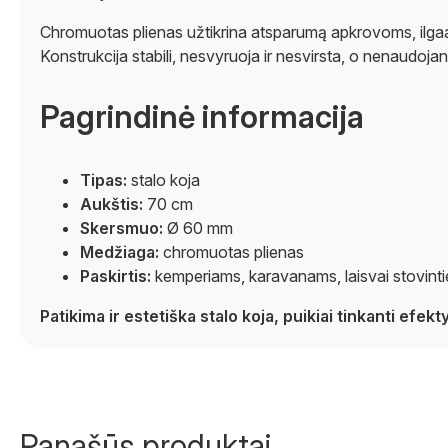
Chromuotas plienas užtikrina atsparumą apkrovoms, ilgaam
Konstrukcija stabili, nesvyruoja ir nesvirsta, o nenaudoja
Pagrindinė informacija
Tipas:
stalo koja
Aukštis:
70 cm
Skersmuo:
Ø 60 mm
Medžiaga:
chromuotas plienas
Paskirtis:
kemperiams, karavanams, laisvai stovint
Patikima ir estetiška stalo koja, puikiai tinkanti ef
Panašūs produktai