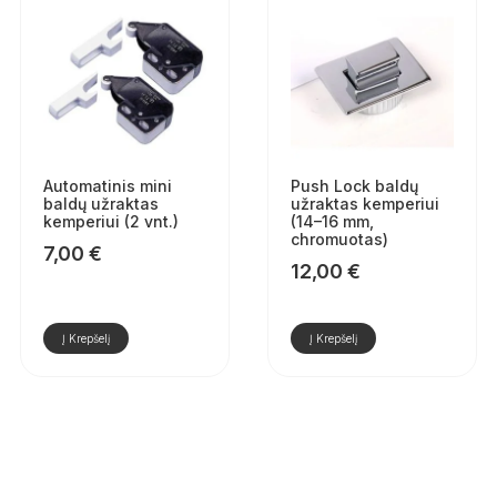
Automatinis mini
Push Lock baldų
baldų užraktas
užraktas kemperiui
kemperiui (2 vnt.)
(14–16 mm,
chromuotas)
7,00
€
12,00
€
Į Krepšelį
Į Krepšelį