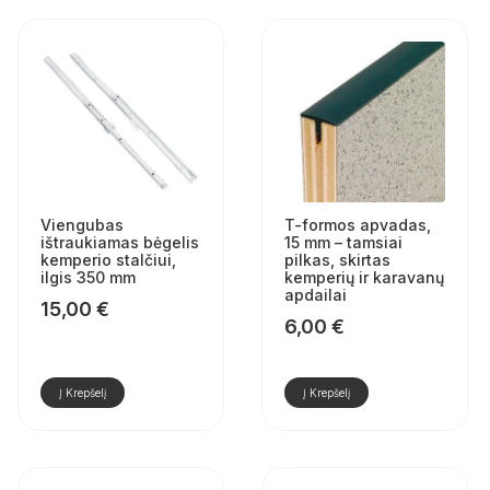
Viengubas
T-formos apvadas,
ištraukiamas bėgelis
15 mm – tamsiai
kemperio stalčiui,
pilkas, skirtas
ilgis 350 mm
kemperių ir karavanų
apdailai
15,00
€
6,00
€
Į Krepšelį
Į Krepšelį