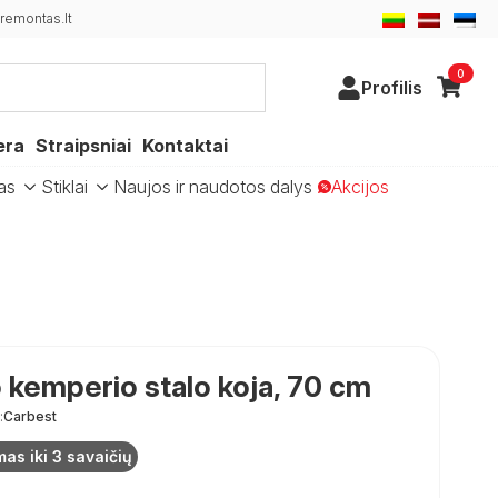
emontas.lt
0
Profilis
era
Straipsniai
Kontaktai
as
Stiklai
Naujos ir naudotos dalys
Akcijos
kemperio stalo koja, 70 cm
:
Carbest
mas iki 3 savaičių