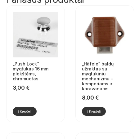
„Push Lock“
„Häfele“ baldų
mygtukas 16 mm
užraktas su
plokštėms,
mygtukiniu
chromuotas
mechanizmu –
kemperiams ir
3,00
€
karavanams
8,00
€
Į Krepšelį
Į Krepšelį