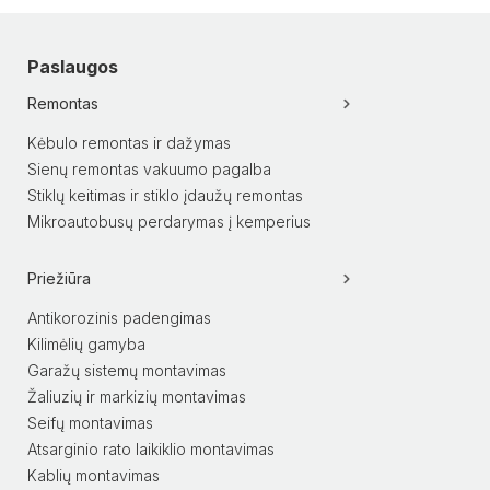
Paslaugos
Remontas
Kėbulo remontas ir dažymas
Sienų remontas vakuumo pagalba
Stiklų keitimas ir stiklo įdaužų remontas
Mikroautobusų perdarymas į kemperius
Priežiūra
Antikorozinis padengimas
Kilimėlių gamyba
Garažų sistemų montavimas
Žaliuzių ir markizių montavimas
Seifų montavimas
Atsarginio rato laikiklio montavimas
Kablių montavimas