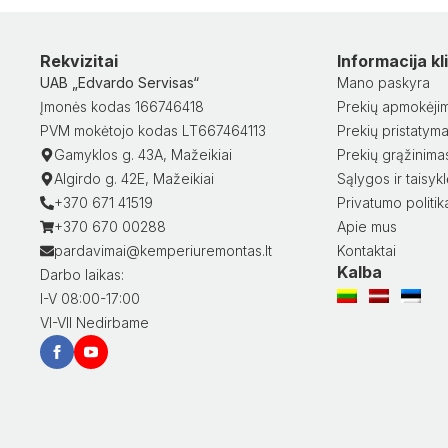
Rekvizitai
Informacija k
UAB „Edvardo Servisas“
Mano paskyra
Įmonės kodas 166746418
Prekių apmokėji
PVM mokėtojo kodas LT667464113
Prekių pristatym
Gamyklos g. 43A, Mažeikiai
Prekių grąžinima
Algirdo g. 42E, Mažeikiai
Sąlygos ir taisyk
+370 671 41519
Privatumo politik
+370 670 00288
Apie mus
pardavimai@kemperiuremontas.lt
Kontaktai
Kalba
Darbo laikas:
I-V 08:00-17:00
VI-VII Nedirbame