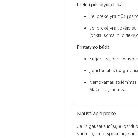
Prekių pristatymo laikas
Jei prekė yra mūsų sand
Jei prekė yra tiekėjo san
(priklausomai nuo tiekėjo 
Pristatymo būdai
Kurjeriu visoje Lietuvoje
Į paštomatus (pagal Jūsų
Nemokamas atsiėmimas m
Mažeikiai, Lietuva.
Klausti apie prekę
Jei iš gausaus mūsų e. parduot
variantą, turite specifinių kl