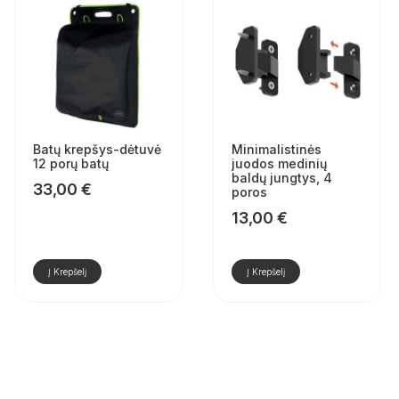
Batų krepšys-dėtuvė
Minimalistinės
12 porų batų
juodos medinių
baldų jungtys, 4
33,00
€
poros
13,00
€
Į Krepšelį
Į Krepšelį