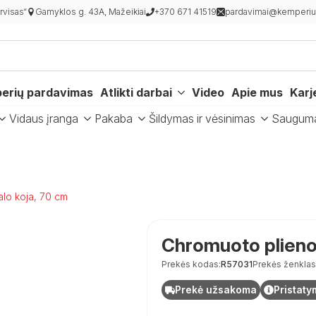
visas“
Gamyklos g. 43A, Mažeikiai
+370 671 41519
pardavimai@kemperiur
erių pardavimas
Atlikti darbai
Video
Apie mus
Karj
Vidaus įranga
Pakaba
Šildymas ir vėsinimas
Saugum
lo koja, 70 cm
Chromuoto plieno 
Prekės kodas:
R57031
Prekės ženklas
Prekė užsakoma
Pristaty