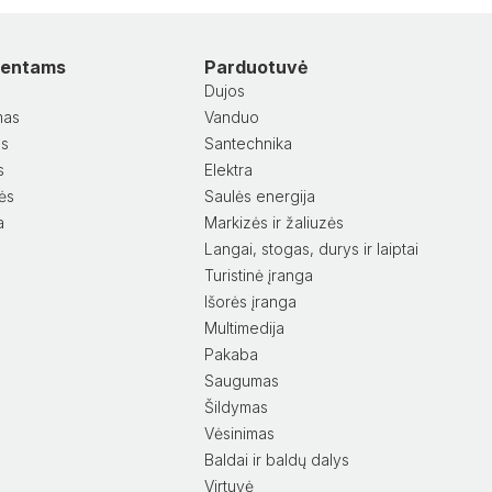
lientams
Parduotuvė
Dujos
mas
Vanduo
as
Santechnika
s
Elektra
lės
Saulės energija
a
Markizės ir žaliuzės
Langai, stogas, durys ir laiptai
Turistinė įranga
Išorės įranga
Multimedija
Pakaba
Saugumas
Šildymas
Vėsinimas
Baldai ir baldų dalys
Virtuvė