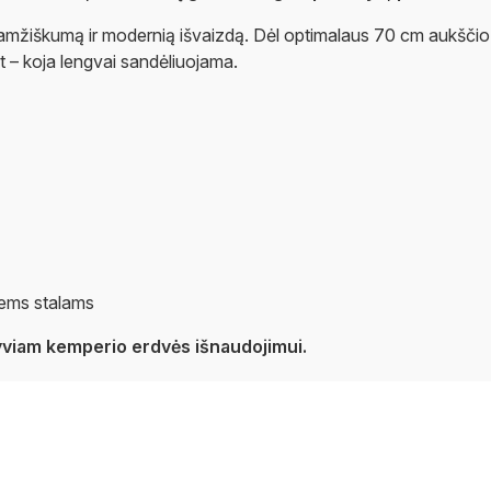
žiškumą ir modernią išvaizdą. Dėl optimalaus 70 cm aukščio sta
nt – koja lengvai sandėliuojama.
iems stalams
ektyviam kemperio erdvės išnaudojimui.