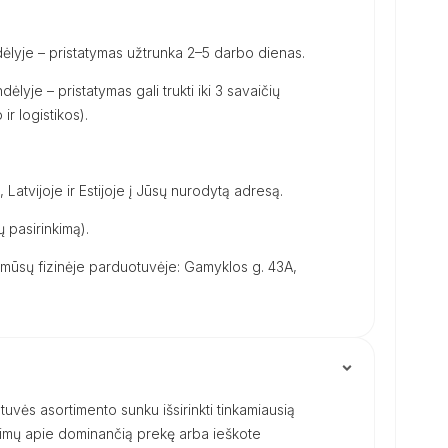
ėlyje – pristatymas užtrunka 2–5 darbo dienas.
dėlyje – pristatymas gali trukti iki 3 savaičių
ir logistikos).
, Latvijoje ir Estijoje į Jūsų nurodytą adresą.
 pasirinkimą).
ūsų fizinėje parduotuvėje: Gamyklos g. 43A,
uvės asortimento sunku išsirinkti tinkamiausią
ausimų apie dominančią prekę arba ieškote