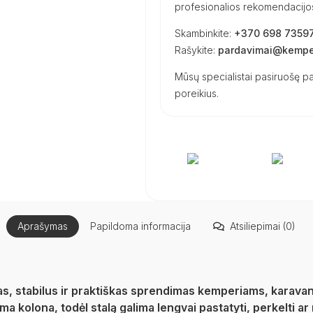
profesionalios rekomendacijos 
Skambinkite:
+370 698 7359
Rašykite:
pardavimai@kemper
Mūsų specialistai pasiruošę pa
poreikius.
Aprašymas
Papildoma informacija
Atsiliepimai (0)
as, stabilus ir praktiškas sprendimas kemperiams, karavan
ma kolona, todėl stalą galima lengvai pastatyti, perkelti ar 