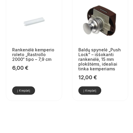
Rankenėlė kemperio
Baldų spynelė „Push
roleto „Rastrollo
Lock“ – iššokanti
2000“ tipo – 7,9 cm
rankenėlė, 15 mm
plokštėms, idealiai
6,00
€
tinka kemperiams
12,00
€
Į Krepšelį
Į Krepšelį