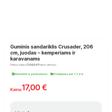
Guminis sandariklis Crusader, 206
cm, juodas – kemperiams ir
karavanams
Prekės kodas:
F208/541
Prekės ženklas:
Atsiimkite iš parduotuvės
Pristatymas per 1-2 d.d.
17,00
€
Kaina: