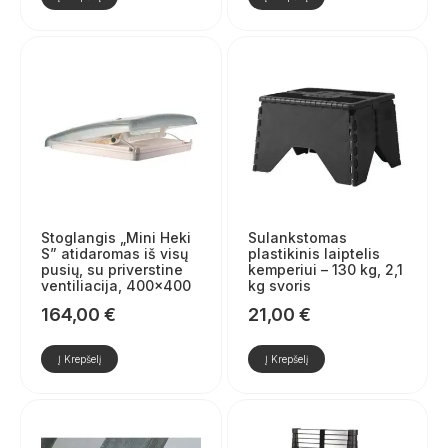
Stoglangis „Mini Heki
Sulankstomas
S” atidaromas iš visų
plastikinis laiptelis
pusių, su priverstine
kemperiui – 130 kg, 2,1
ventiliacija, 400×400
kg svoris
164,00
€
21,00
€
Į Krepšelį
Į Krepšelį