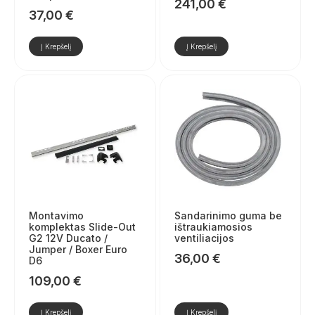
241,00
€
37,00
€
Į Krepšelį
Į Krepšelį
Montavimo
Sandarinimo guma be
komplektas Slide-Out
ištraukiamosios
G2 12V Ducato /
ventiliacijos
Jumper / Boxer Euro
36,00
€
D6
109,00
€
Į Krepšelį
Į Krepšelį