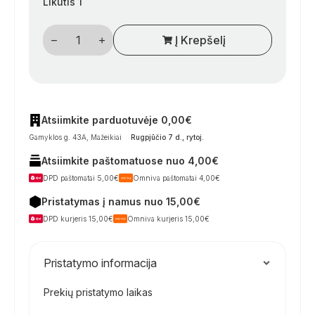
Likutis 1
produkto
Į Krepšelį
kiekis:
Guminis
sandariklis
Crusader,
206
cm,
juodas
–
Atsiimkite parduotuvėje 0,00€
kemperiams
Gamyklos g. 43A, Mažeikiai
Rugpjūčio 7 d., rytoj
.
ir
karavanams
Atsiimkite paštomatuose nuo 4,00€
DPD paštomatai 5,00€
Omniva paštomatai 4,00€
Pristatymas į namus nuo 15,00€
DPD kurjeris 15,00€
Omniva kurjeris 15,00€
Pristatymo informacija
Prekių pristatymo laikas