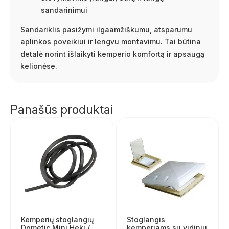
sandarinimui
Sandariklis pasižymi ilgaamžiškumu, atsparumu
aplinkos poveikiui ir lengvu montavimu. Tai būtina
detalė norint išlaikyti kemperio komfortą ir apsaugą
kelionėse.
Panašūs produktai
Kemperių stoglangių
Stoglangis
Dometic Mini Heki /
kemperiams su vidiniu