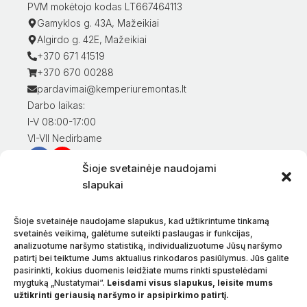
PVM mokėtojo kodas LT667464113
Gamyklos g. 43A, Mažeikiai
Algirdo g. 42E, Mažeikiai
+370 671 41519
+370 670 00288
pardavimai@kemperiuremontas.lt
Darbo laikas:
I-V 08:00-17:00
VI-VII Nedirbame
Šioje svetainėje naudojami
Informacija klientams
slapukai
Mano paskyra
Prekių apmokėjimas
Šioje svetainėje naudojame slapukus, kad užtikrintume tinkamą
Prekių pristatymas
svetainės veikimą, galėtume suteikti paslaugas ir funkcijas,
analizuotume naršymo statistiką, individualizuotume Jūsų naršymo
Prekių grąžinimas
patirtį bei teiktume Jums aktualius rinkodaros pasiūlymus. Jūs galite
Sąlygos ir taisyklės
pasirinkti, kokius duomenis leidžiate mums rinkti spustelėdami
Privatumo politika
mygtuką „Nustatymai“.
Leisdami visus slapukus, leisite mums
užtikrinti geriausią naršymo ir apsipirkimo patirtį.
Apie mus