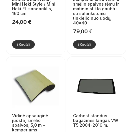
Mini Heki Style / Mini
smėlio spalvos rėmu ir
Heki FL sandariklis,
matinio stiklo gaubtu
160 cm
su sulankstomu
tinklelio nuo uodų,
24,00
€
40×40
79,00
€
Į Krepšelį
Į Krepšelį
Vidinė apsauginė
Carbest standus
juosta, smėlio
bagažinės langas VW
spalvos, 5,0 m –
T5 2004-2016 m.
kemperiams