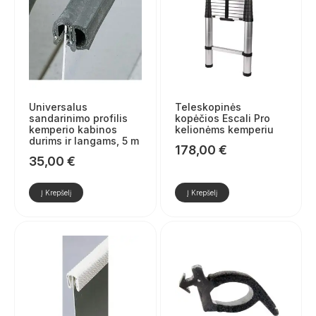
Universalus
Teleskopinės
sandarinimo profilis
kopėčios Escali Pro
kemperio kabinos
kelionėms kemperiu
durims ir langams, 5 m
178,00
€
35,00
€
Į Krepšelį
Į Krepšelį