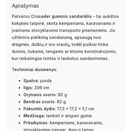
Aprašymas
Patvarus
Crusader guminis sandariklis
– tai aukštos
kokybės tarpinė, skirta kemperiams, karavanams ir
įvairioms stovyklavimo transporto priemonėms. Jis
užtikrina patikimą sandarumą, apsaugą nuo
drėgmės, dulkių ir oro srautų, todėl puikiai tinka
durims, liukams, langams ar kitoms konstrukcijoms,
kur reikalingas tvirtas ir lankstus sandarinimas.
Techniniai duomenys:
Spalva:
juoda
Ilgis:
206 cm
Grynasis svoris:
82 g
Bendras svoris:
82 g
Pakuotės dydis:
17,3 × 17,2 × 5,1 cm
Medžiaga:
lanksti ir atspari guma
Pritaikymas:
kemperiams, karavanams,
stovyklavimo įrangai, durų ir langų