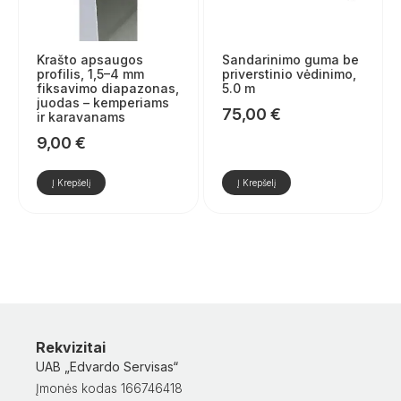
Krašto apsaugos
Sandarinimo guma be
profilis, 1,5–4 mm
priverstinio vėdinimo,
fiksavimo diapazonas,
5.0 m
juodas – kemperiams
75,00
€
ir karavanams
9,00
€
Į Krepšelį
Į Krepšelį
Rekvizitai
UAB „Edvardo Servisas“
Įmonės kodas 166746418