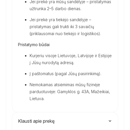
Jei prekė yra mūsų sandėlyje – pristatymas
užtrunka 2–5 darbo dienas.
Jei prekė yra tiekėjo sandėlyje –
pristatymas gali trukti iki 3 savaičių
(priklausomai nuo tiekėjo ir logistikos).
Pristatymo būdai
Kurjeriu visoje Lietuvoje, Latvijoje ir Estijoje
į Jūsų nurodytą adresą.
Į paštomatus (pagal Jūsų pasirinkimą).
Nemokamas atsiėmimas mūsų fizinėje
parduotuvėje: Gamyklos g. 43A, Mažeikiai,
Lietuva.
Klausti apie prekę