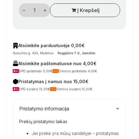
produkto
Į Krepšelį
kiekis:
Jungiamasis
kabelis
tarp
šildytuvo
ir
valdymo
skydelio
Atsiimkite parduotuvėje 0,00€
Gamyklos g. 43A, Mažeikiai
Rugpjūčio 7 d., šiandien
.
Atsiimkite paštomatuose nuo 4,00€
DPD paštomatai 5,00€
Omniva paštomatai 4,00€
Pristatymas į namus nuo 15,00€
DPD kurjeris 15,00€
Omniva kurjeris 15,00€
Pristatymo informacija
Prekių pristatymo laikas
Jei prekė yra mūsų sandėlyje – pristatymas