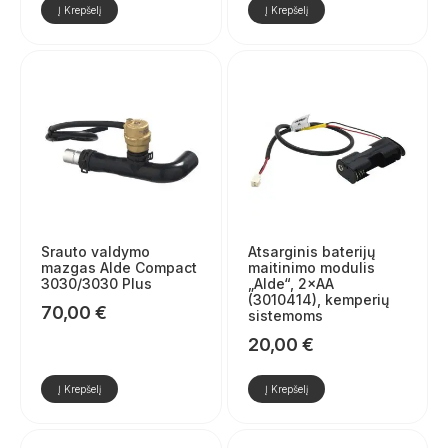
Į Krepšelį
Į Krepšelį
Srauto valdymo
Atsarginis baterijų
mazgas Alde Compact
maitinimo modulis
3030/3030 Plus
„Alde“, 2×AA
(3010414), kemperių
70,00
€
sistemoms
20,00
€
Į Krepšelį
Į Krepšelį