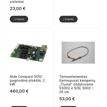
sistemai
23,00
€
Į Krepšelį
Į Krepšelį
Alde Compact 3010
Termoelementas
pagrindinė plokštė, 2
(termopora) kemperių
kW
„Truma“ šildytuvams
S3002 ir S/SL 5002 –
460,00
€
25 cm
53,00
€