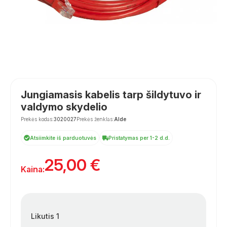
Jungiamasis kabelis tarp šildytuvo ir
valdymo skydelio
Prekės kodas:
3020027
Prekės ženklas:
Alde
Atsiimkite iš parduotuvės
Pristatymas per 1-2 d.d.
25,00
€
Kaina:
Likutis 1