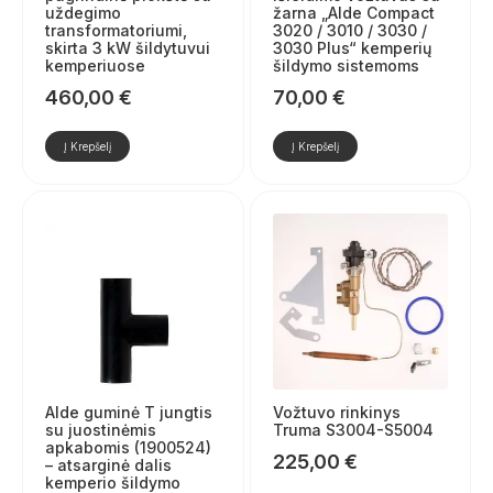
uždegimo
žarna „Alde Compact
transformatoriumi,
3020 / 3010 / 3030 /
skirta 3 kW šildytuvui
3030 Plus“ kemperių
kemperiuose
šildymo sistemoms
460,00
€
70,00
€
Į Krepšelį
Į Krepšelį
Alde guminė T jungtis
Vožtuvo rinkinys
su juostinėmis
Truma S3004-S5004
apkabomis (1900524)
225,00
€
– atsarginė dalis
kemperio šildymo