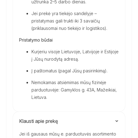
užtrunka 2–5 darbo dienas.
Jei prekė yra tiekėjo sandėlyje –
pristatymas gali trukti iki 3 savaičių
(priklausomai nuo tiekėjo ir logistikos).
Pristatymo būdai
Kurjeriu visoje Lietuvoje, Latvijoje ir Estijoje
į Jūsų nurodytą adresą.
Į paštomatus (pagal Jūsų pasirinkimą).
Nemokamas atsiėmimas mūsų fizinėje
parduotuvėje: Gamyklos g. 43A, Mažeikiai,
Lietuva.
Klausti apie prekę
Jei iš gausaus mūsų e. parduotuvės asortimento