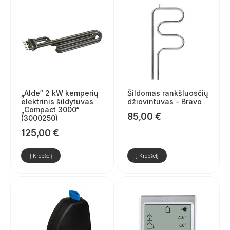
„Alde“ 2 kW kemperių
Šildomas rankšluosčių
elektrinis šildytuvas
džiovintuvas – Bravo
„Compact 3000“
85,00
€
(3000250)
125,00
€
Į Krepšelį
Į Krepšelį