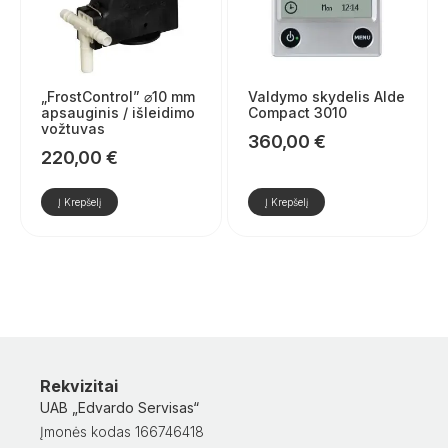
„FrostControl” ⌀10 mm
Valdymo skydelis Alde
apsauginis / išleidimo
Compact 3010
vožtuvas
360,00
€
220,00
€
Į Krepšelį
Į Krepšelį
Rekvizitai
UAB „Edvardo Servisas“
Įmonės kodas 166746418