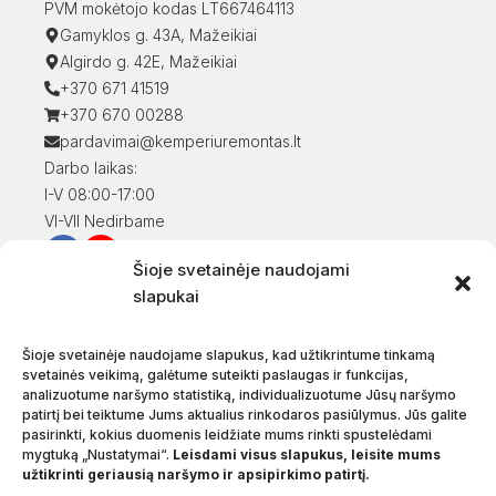
PVM mokėtojo kodas LT667464113
Gamyklos g. 43A, Mažeikiai
Algirdo g. 42E, Mažeikiai
+370 671 41519
+370 670 00288
pardavimai@kemperiuremontas.lt
Darbo laikas:
I-V 08:00-17:00
VI-VII Nedirbame
Šioje svetainėje naudojami
Informacija klientams
slapukai
Mano paskyra
Prekių apmokėjimas
Šioje svetainėje naudojame slapukus, kad užtikrintume tinkamą
Prekių pristatymas
svetainės veikimą, galėtume suteikti paslaugas ir funkcijas,
analizuotume naršymo statistiką, individualizuotume Jūsų naršymo
Prekių grąžinimas
patirtį bei teiktume Jums aktualius rinkodaros pasiūlymus. Jūs galite
Sąlygos ir taisyklės
pasirinkti, kokius duomenis leidžiate mums rinkti spustelėdami
Privatumo politika
mygtuką „Nustatymai“.
Leisdami visus slapukus, leisite mums
užtikrinti geriausią naršymo ir apsipirkimo patirtį.
Apie mus