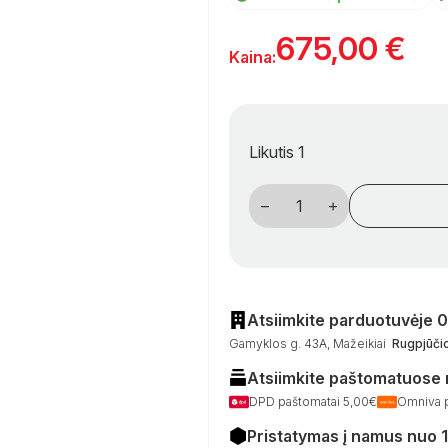
675,00
€
Kaina:
Likutis 1
produkto
kiekis:
Kemperio
įėjimo
durų
komplektas
525
×
1700
Atsiimkite parduotuvėje 
mm
Gamyklos g. 43A, Mažeikiai
Rugpjūčio
su
balta
Atsiimkite paštomatuose
„Zadi
Edge“
DPD paštomatai 5,00€
Omniva 
spyna
(dešiniai
Pristatymas į namus nuo 
vyriai)