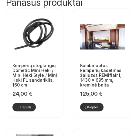
Panašūs produktai
Kemperių stoglangių
Kombinuotos
Dometic Mini Heki /
kemperių kasetinės
Mini Heki Style / Mini
žaliuzės REMIflair I,
Heki FL sandariklis,
1430 × 695 mm,
160 cm
kreminė balta
24,00
€
125,00
€
Į Krepšelį
Į Krepšelį