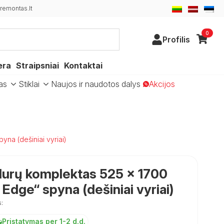
emontas.lt
0
Profilis
era
Straipsniai
Kontaktai
as
Stiklai
Naujos ir naudotos dalys
Akcijos
na (dešiniai vyriai)
durų komplektas 525 × 1700
Edge“ spyna (dešiniai vyriai)
:
Pristatymas per 1-2 d.d.