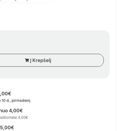
Į Krepšelį
0,00€
 10 d., pirmadienį
.
 nuo 4,00€
paštomatai 4,00€
15,00€