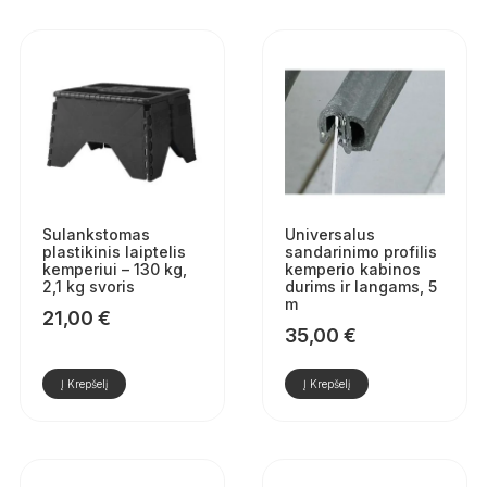
Sulankstomas
Universalus
plastikinis laiptelis
sandarinimo profilis
kemperiui – 130 kg,
kemperio kabinos
2,1 kg svoris
durims ir langams, 5
m
21,00
€
35,00
€
Į Krepšelį
Į Krepšelį