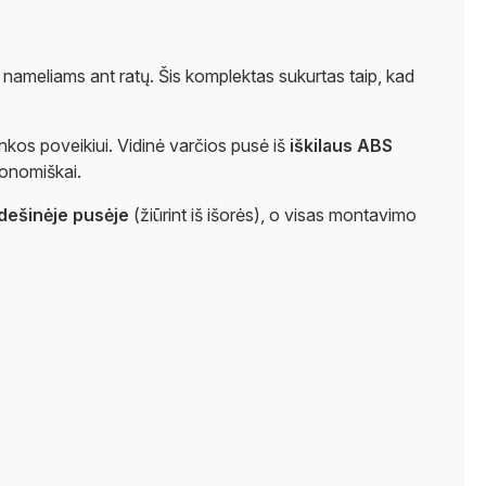
nameliams ant ratų. Šis komplektas sukurtas taip, kad
linkos poveikiui. Vidinė varčios pusė iš
iškilaus ABS
gonomiškai.
dešinėje pusėje
(žiūrint iš išorės), o visas montavimo