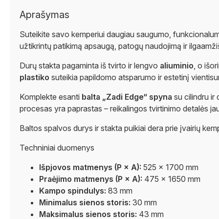
Aprašymas
Suteikite savo kemperiui daugiau saugumo, funkcionalumo 
užtikrintų patikimą apsaugą, patogų naudojimą ir ilgaamži
Durų stakta pagaminta iš tvirto ir lengvo
aliuminio
, o išo
plastiko
suteikia papildomo atsparumo ir estetinį vientis
Komplekte esanti
balta „Zadi Edge“ spyna
su cilindru i
procesas yra paprastas – reikalingos tvirtinimo detalės jau
Baltos spalvos durys ir stakta puikiai dera prie įvairių kem
Techniniai duomenys
Išpjovos matmenys (P × A):
525 × 1700 mm
Praėjimo matmenys (P × A):
475 × 1650 mm
Kampo spindulys:
83 mm
Minimalus sienos storis:
30 mm
Maksimalus sienos storis:
43 mm