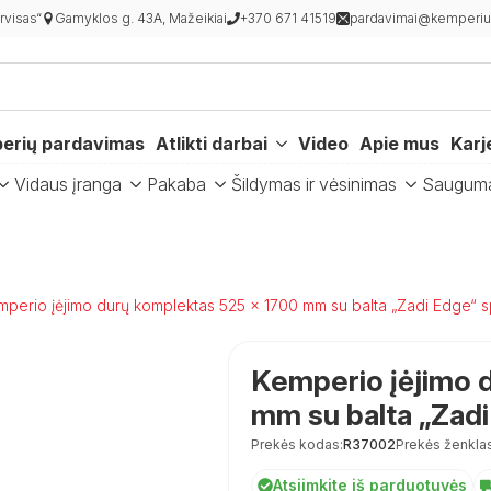
visas“
Gamyklos g. 43A, Mažeikiai
+370 671 41519
pardavimai@kemperiur
erių pardavimas
Atlikti darbai
Video
Apie mus
Karj
Vidaus įranga
Pakaba
Šildymas ir vėsinimas
Saugum
mperio įėjimo durų komplektas 525 × 1700 mm su balta „Zadi Edge“ spy
Kemperio įėjimo 
mm su balta „Zadi 
Prekės kodas:
R37002
Prekės ženklas
Atsiimkite iš parduotuvės