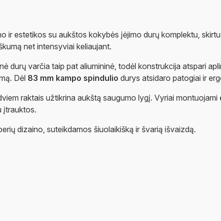
ir estetikos su aukštos kokybės įėjimo durų komplektu, skirtu 
škumą net intensyviai keliaujant.
rinė durų varčia taip pat aliumininė, todėl konstrukcija atspari ap
umą. Dėl
83 mm kampo spindulio
durys atsidaro patogiai ir er
r dviem raktais užtikrina aukštą saugumo lygį. Vyriai montuojami
 įtrauktos.
perių dizaino, suteikdamos šiuolaikišką ir švarią išvaizdą.