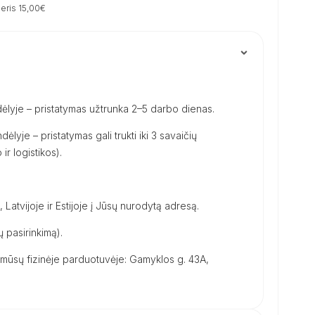
eris 15,00€
ėlyje – pristatymas užtrunka 2–5 darbo dienas.
dėlyje – pristatymas gali trukti iki 3 savaičių
ir logistikos).
, Latvijoje ir Estijoje į Jūsų nurodytą adresą.
 pasirinkimą).
ūsų fizinėje parduotuvėje: Gamyklos g. 43A,