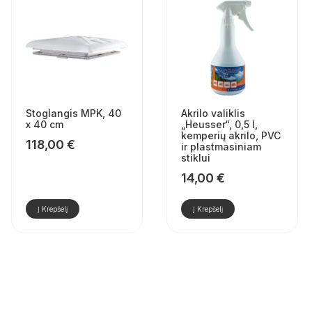
Stoglangis MPK, 40
Akrilo valiklis
x 40 cm
„Heusser“, 0,5 l,
kemperių akrilo, PVC
118,00
€
ir plastmasiniam
stiklui
14,00
€
Į Krepšelį
Į Krepšelį