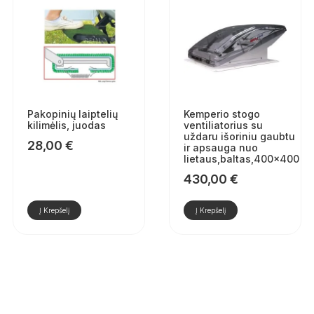
Pakopinių laiptelių
Kemperio stogo
kilimėlis, juodas
ventiliatorius su
uždaru išoriniu gaubtu
28,00
€
ir apsauga nuo
lietaus,baltas,400×400
430,00
€
Į Krepšelį
Į Krepšelį