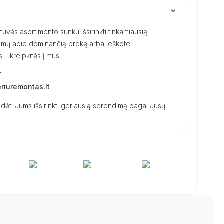
uvės asortimento sunku išsirinkti tinkamiausią
ausimų apie dominančią prekę arba ieškote
– kreipkitės į mus.
7
iuremontas.lt
dėti Jums išsirinkti geriausią sprendimą pagal Jūsų