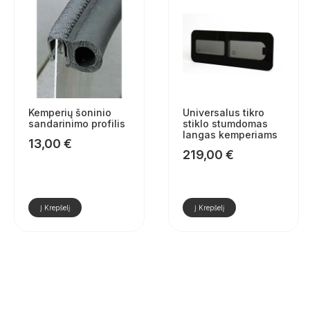
Kemperių šoninio
Universalus tikro
sandarinimo profilis
stiklo stumdomas
langas kemperiams
13,00
€
219,00
€
Į Krepšelį
Į Krepšelį