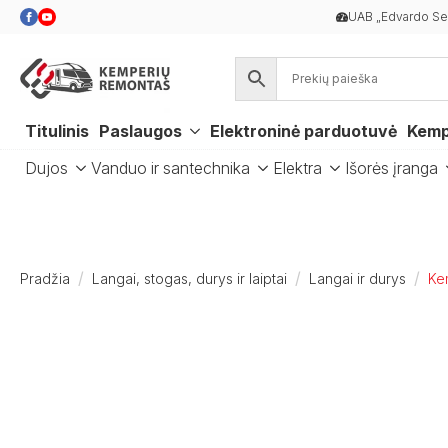
UAB „Edvardo Ser
Titulinis
Paslaugos
Elektroninė parduotuvė
Kemp
Dujos
Vanduo ir santechnika
Elektra
Išorės įranga
Pradžia
Langai, stogas, durys ir laiptai
Langai ir durys
Ke