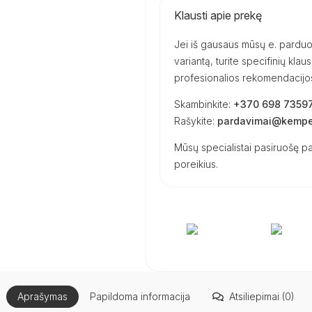
Klausti apie prekę
Jei iš gausaus mūsų e. parduot
variantą, turite specifinių kl
profesionalios rekomendacijos 
Skambinkite:
+370 698 7359
Rašykite:
pardavimai@kemper
Mūsų specialistai pasiruošę pa
poreikius.
Aprašymas
Papildoma informacija
Atsiliepimai (0)