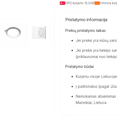
DPD kurjeris 15,00€
Omniva kurj
Pristatymo informacija
Prekių pristatymo laikas
Jei prekė yra mūsų sand
Jei prekė yra tiekėjo san
(priklausomai nuo tiekėjo 
Pristatymo būdai
Kurjeriu visoje Lietuvoje
Į paštomatus (pagal Jūsų
Nemokamas atsiėmimas m
Mažeikiai, Lietuva.