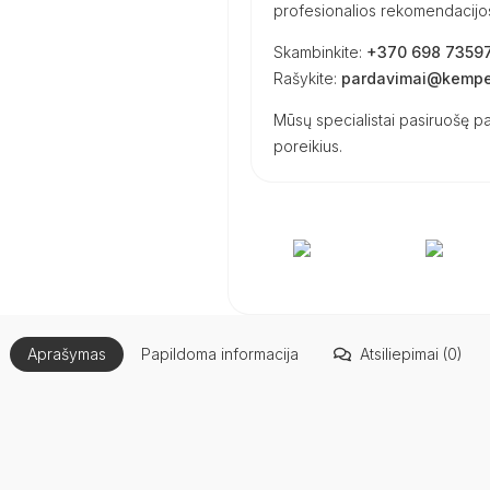
profesionalios rekomendacijos 
Skambinkite:
+370 698 7359
Rašykite:
pardavimai@kemper
Mūsų specialistai pasiruošę pa
poreikius.
Aprašymas
Papildoma informacija
Atsiliepimai (0)