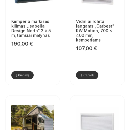
Kemperio markizės
Vidiniai roletai
kilimas „Isabella
langams „Carbest”
Design North“ 3 × 5
RW Motion, 700 ×
m, tamsiai mėlynas
400 mm,
kemperiams
190,00
€
107,00
€
Į Krepšelį
Į Krepšelį