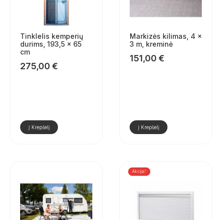
Tinklelis kemperių
Markizės kilimas, 4 x
durims, 193,5 x 65
3 m, kreminė
cm
151,00
€
275,00
€
Į Krepšelį
Į Krepšelį
Akcija!