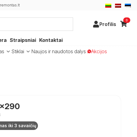
emontas.lt
0
Profilis
era
Straipsniai
Kontaktai
as
Stiklai
Naujos ir naudotos dalys
Akcijos
0×290
:
mas iki 3 savaičių