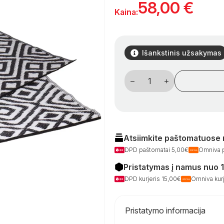
58,00
€
Kaina:
Išankstinis užsakymas
produkto
kiekis:
Lauko
kilimas
250x290
Atsiimkite paštomatuose
DPD paštomatai 5,00€
Omniva 
Pristatymas į namus nuo 
DPD kurjeris 15,00€
Omniva kurj
Pristatymo informacija