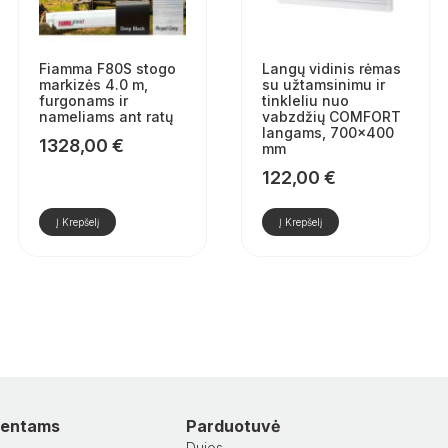
Fiamma F80S stogo
Langų vidinis rėmas
markizės 4.0 m,
su užtamsinimu ir
furgonams ir
tinkleliu nuo
nameliams ant ratų
vabzdžių COMFORT
langams, 700×400
1328,00
€
mm
122,00
€
Į Krepšelį
Į Krepšelį
lientams
Parduotuvė
Dujos