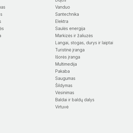
mas
Vanduo
as
Santechnika
s
Elektra
lės
Saulės energija
a
Markizės ir žaliuzės
Langai, stogas, durys ir laiptai
Turistinė įranga
Išorės įranga
Multimedija
Pakaba
Saugumas
Šildymas
Vėsinimas
Baldai ir baldų dalys
Virtuvė