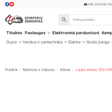
UAB „Edvardo Ser
Titulinis
Paslaugos
Elektroninė parduotuvė
Kemp
Dujos
Vanduo ir santechnika
Elektra
Išorės įranga
Pradžia
Markizės ir žaliuzės
Kilimai
Lauko kilimas 250×29