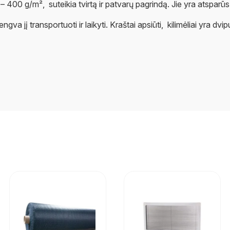
00 g/m², suteikia tvirtą ir patvarų pagrindą. Jie yra atsparūs puv
va jį transportuoti ir laikyti. Kraštai apsiūti, kilimėliai yra dvipu