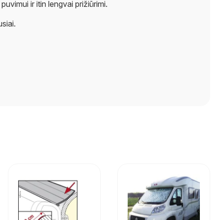
imui ir itin lengvai prižiūrimi.
siai.