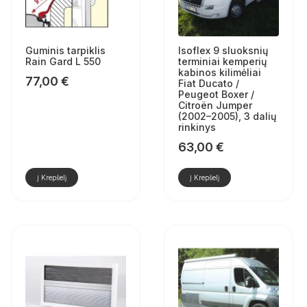
Guminis tarpiklis
Isoflex 9 sluoksnių
Rain Gard L 550
terminiai kemperių
kabinos kilimėliai
77,00
€
Fiat Ducato /
Peugeot Boxer /
Citroën Jumper
(2002–2005), 3 dalių
rinkinys
63,00
€
Į Krepšelį
Į Krepšelį