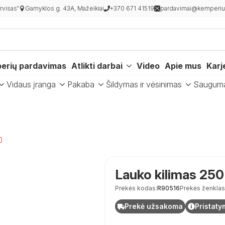
visas“
Gamyklos g. 43A, Mažeikiai
+370 671 41519
pardavimai@kemperiur
erių pardavimas
Atlikti darbai
Video
Apie mus
Karj
Vidaus įranga
Pakaba
Šildymas ir vėsinimas
Saugum
0
Lauko kilimas 25
Prekės kodas:
R90516
Prekės ženklas
Prekė užsakoma
Pristaty