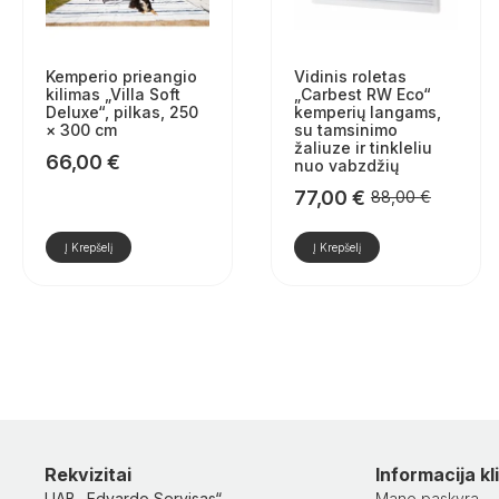
Kemperio prieangio
Vidinis roletas
kilimas „Villa Soft
„Carbest RW Eco“
Deluxe“, pilkas, 250
kemperių langams,
× 300 cm
su tamsinimo
žaliuze ir tinkleliu
66,00
€
nuo vabzdžių
77,00
€
88,00
€
Pradinė
Dabartinė
kaina
kaina
Į Krepšelį
Į Krepšelį
buvo:
yra:
88,00 €.
77,00 €.
Rekvizitai
Informacija k
UAB „Edvardo Servisas“
Mano paskyra