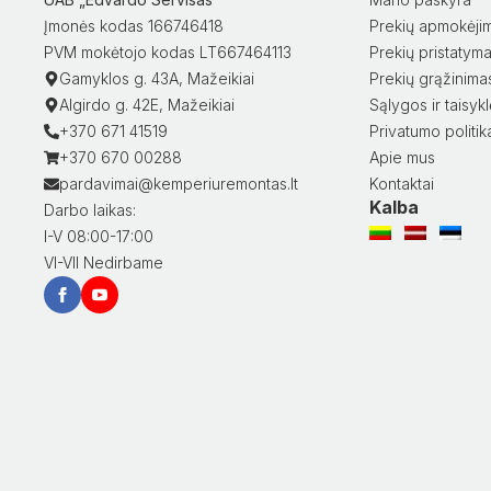
Įmonės kodas 166746418
Prekių apmokėji
PVM mokėtojo kodas LT667464113
Prekių pristatym
Gamyklos g. 43A, Mažeikiai
Prekių grąžinima
Algirdo g. 42E, Mažeikiai
Sąlygos ir taisyk
+370 671 41519
Privatumo politik
+370 670 00288
Apie mus
pardavimai@kemperiuremontas.lt
Kontaktai
Kalba
Darbo laikas:
I-V 08:00-17:00
VI-VII Nedirbame