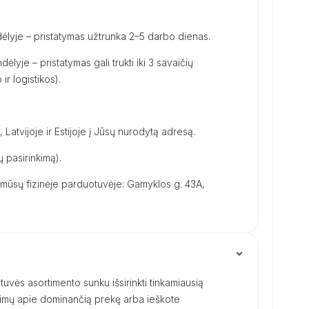
ėlyje – pristatymas užtrunka 2–5 darbo dienas.
dėlyje – pristatymas gali trukti iki 3 savaičių
ir logistikos).
, Latvijoje ir Estijoje į Jūsų nurodytą adresą.
 pasirinkimą).
ūsų fizinėje parduotuvėje: Gamyklos g. 43A,
uvės asortimento sunku išsirinkti tinkamiausią
ausimų apie dominančią prekę arba ieškote