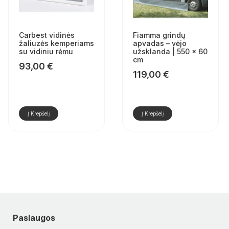
Carbest vidinės
Fiamma grindų
žaliuzės kemperiams
apvadas – vėjo
su vidiniu rėmu
užsklanda | 550 × 60
cm
93,00
€
119,00
€
Į Krepšelį
Į Krepšelį
Paslaugos