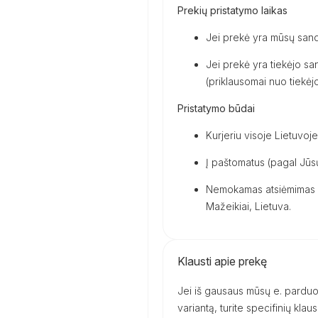
Prekių pristatymo laikas
Jei prekė yra mūsų sand
Jei prekė yra tiekėjo san
(priklausomai nuo tiekėjo 
Pristatymo būdai
Kurjeriu visoje Lietuvoje
Į paštomatus (pagal Jūsų
Nemokamas atsiėmimas m
Mažeikiai, Lietuva.
Klausti apie prekę
Jei iš gausaus mūsų e. parduot
variantą, turite specifinių kl