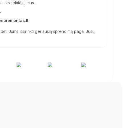
– kreipkitės į mus.
7
iuremontas.lt
dėti Jums išsirinkti geriausią sprendimą pagal Jūsų