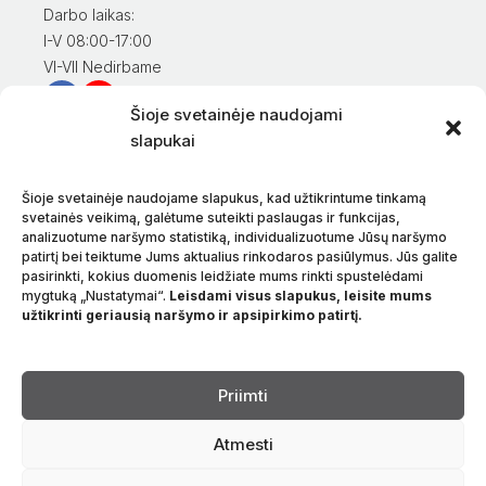
Darbo laikas:
I-V 08:00-17:00
VI-VII Nedirbame
Šioje svetainėje naudojami
Informacija klientams
slapukai
Mano paskyra
Prekių apmokėjimas
Šioje svetainėje naudojame slapukus, kad užtikrintume tinkamą
Prekių pristatymas
svetainės veikimą, galėtume suteikti paslaugas ir funkcijas,
analizuotume naršymo statistiką, individualizuotume Jūsų naršymo
Prekių grąžinimas
patirtį bei teiktume Jums aktualius rinkodaros pasiūlymus. Jūs galite
Sąlygos ir taisyklės
pasirinkti, kokius duomenis leidžiate mums rinkti spustelėdami
Privatumo politika
mygtuką „Nustatymai“.
Leisdami visus slapukus, leisite mums
užtikrinti geriausią naršymo ir apsipirkimo patirtį.
Apie mus
Kontaktai
Kalba
Priimti
Atmesti