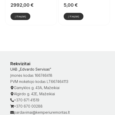
2992,00
€
5,00
€
Į Krepšelį
Į Krepšelį
Rekvizitai
UAB „Edvardo Servisas“
Įmonės kodas 166746418
PVM mokėtojo kodas LT667464113
Gamyklos g. 43A, Mažeikiai
Algirdo g. 42E, Mažeikiai
+370 671 41519
+370 670 00288
pardavimai@kemperiuremontas.lt