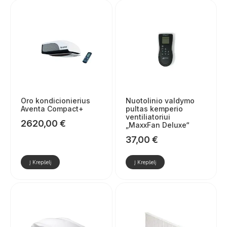
Oro kondicionierius
Nuotolinio valdymo
Aventa Compact+
pultas kemperio
ventiliatoriui
2620,00
€
„MaxxFan Deluxe“
37,00
€
Į Krepšelį
Į Krepšelį