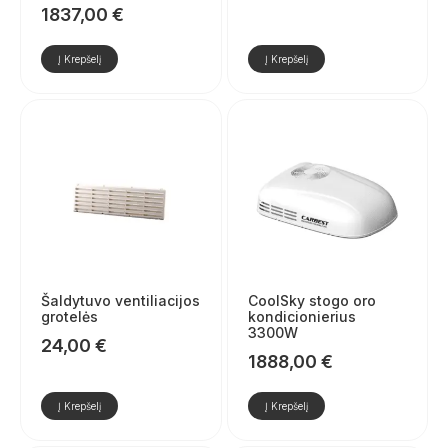
1837,00
€
Į Krepšelį
Į Krepšelį
Šaldytuvo ventiliacijos
CoolSky stogo oro
grotelės
kondicionierius
3300W
24,00
€
1888,00
€
Į Krepšelį
Į Krepšelį