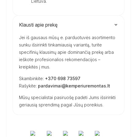
Lietuva.
Klausti apie prekę
Jei iš gausaus mūsų e. parduotuvės asortimento
sunku išsirinkti tinkamiausią variantą, turite
specifinių klausimų apie dominančią prekę arba
ieškote profesionalios rekomendacijos –
kreipkitės į mus.
Skambinkite:
+370 698 73597
Rašykite:
pardavimai@kemperiuremontas.lt
Mūsų specialistai pasiruošę padėti Jums išsirinkti
geriausią sprendimą pagal Jūsų poreikius.