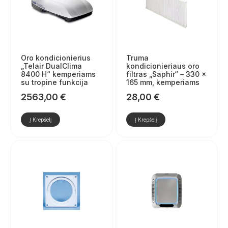
Oro kondicionierius
Truma
„Telair DualClima
kondicionieriaus oro
8400 H“ kemperiams
filtras „Saphir“ – 330 x
su tropine funkcija
165 mm, kemperiams
2563,00
€
28,00
€
Į Krepšelį
Į Krepšelį