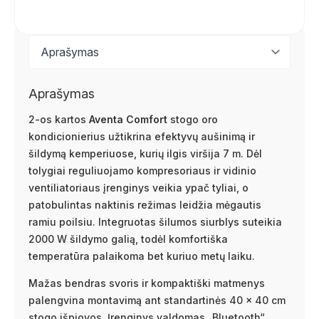
Aprašymas
2-os kartos
Aventa Comfort
stogo oro
kondicionierius užtikrina efektyvų aušinimą ir
šildymą kemperiuose, kurių ilgis viršija 7 m. Dėl
tolygiai reguliuojamo kompresoriaus ir vidinio
ventiliatoriaus įrenginys veikia ypač tyliai, o
patobulintas naktinis režimas leidžia mėgautis
ramiu poilsiu. Integruotas šilumos siurblys suteikia
2000 W šildymo galią, todėl komfortiška
temperatūra palaikoma bet kuriuo metų laiku.
Mažas bendras svoris ir kompaktiški matmenys
palengvina montavimą ant standartinės 40 × 40 cm
stogo išpjovos. Įrenginys valdomas „Bluetooth“