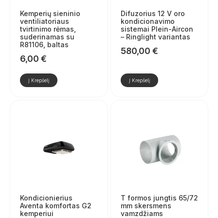
Kemperių sieninio
Difuzorius 12 V oro
ventiliatoriaus
kondicionavimo
tvirtinimo rėmas,
sistemai Plein-Aircon
suderinamas su
– Ringlight variantas
R81106, baltas
580,00
€
6,00
€
Į Krepšelį
Į Krepšelį
Kondicionierius
T formos jungtis 65/72
Aventa komfortas G2
mm skersmens
kemperiui
vamzdžiams