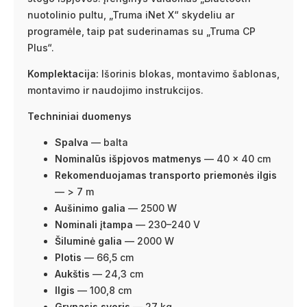
nuotolinio pultu, „Truma iNet X“ skydeliu ar
programėle, taip pat suderinamas su „Truma CP
Plus“.
Komplektacija:
Išorinis blokas, montavimo šablonas,
montavimo ir naudojimo instrukcijos.
Techniniai duomenys
Spalva
— balta
Nominalūs išpjovos matmenys
— 40 × 40 cm
Rekomenduojamas transporto priemonės ilgis
— > 7 m
Aušinimo galia
— 2500 W
Nominali įtampa
— 230–240 V
Šiluminė galia
— 2000 W
Plotis
— 66,5 cm
Aukštis
— 24,3 cm
Ilgis
— 100,8 cm
Grynasis svoris
— 27 kg