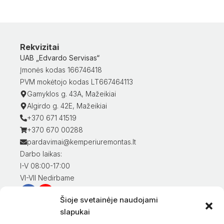
Rekvizitai
UAB „Edvardo Servisas“
Įmonės kodas 166746418
PVM mokėtojo kodas LT667464113
Gamyklos g. 43A, Mažeikiai
Algirdo g. 42E, Mažeikiai
+370 671 41519
+370 670 00288
pardavimai@kemperiuremontas.lt
Darbo laikas:
I-V 08:00-17:00
VI-VII Nedirbame
Šioje svetainėje naudojami
Informacija klientams
slapukai
Mano paskyra