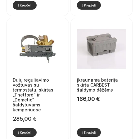
Į Krepšelį
Į Krepšelį
Dujų reguliavimo
Įkraunama baterija
vožtuvas su
skirta CARBEST
termostatu, skirtas
šaldymo dėžėms
„Thetford“ ir
186,00
€
„Dometic“
šaldytuvams
kemperiuose
285,00
€
Į Krepšelį
Į Krepšelį