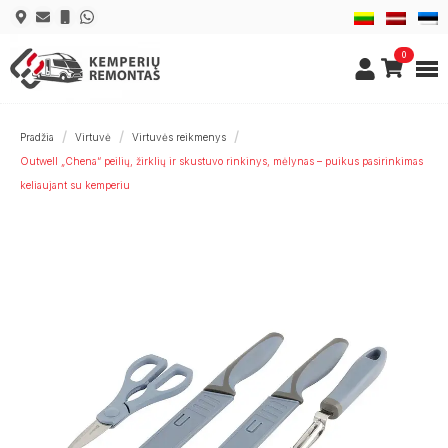
0
Pradžia
Virtuvė
Virtuvės reikmenys
Outwell „Chena“ peilių, žirklių ir skustuvo rinkinys, mėlynas – puikus pasirinkimas
keliaujant su kemperiu