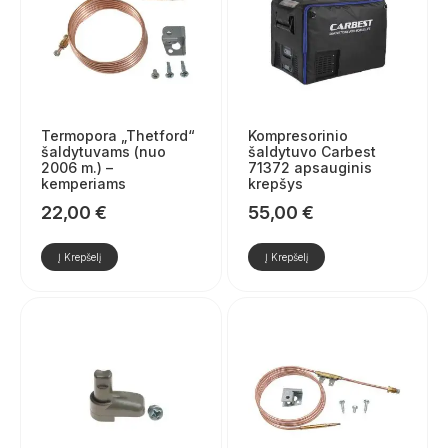
Termopora „Thetford“
Kompresorinio
šaldytuvams (nuo
šaldytuvo Carbest
2006 m.) –
71372 apsauginis
kemperiams
krepšys
22,00
€
55,00
€
Į Krepšelį
Į Krepšelį