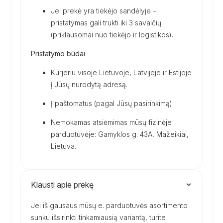
Jei prekė yra tiekėjo sandėlyje –
pristatymas gali trukti iki 3 savaičių
(priklausomai nuo tiekėjo ir logistikos).
Pristatymo būdai
Kurjeriu visoje Lietuvoje, Latvijoje ir Estijoje
į Jūsų nurodytą adresą.
Į paštomatus (pagal Jūsų pasirinkimą).
Nemokamas atsiėmimas mūsų fizinėje
parduotuvėje: Gamyklos g. 43A, Mažeikiai,
Lietuva.
Klausti apie prekę
Jei iš gausaus mūsų e. parduotuvės asortimento
sunku išsirinkti tinkamiausią variantą, turite