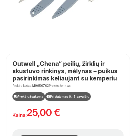
Outwell „Chena“ peilių, žirklių ir
skustuvo rinkinys, mėlynas – puikus
pasirinkimas keliaujant su kemperiu
Prekės kodas:
M9956763
Prekės ženklas:
Prekė užsakoma
Pristatymas iki 3 savaičių
25,00
€
Kaina: