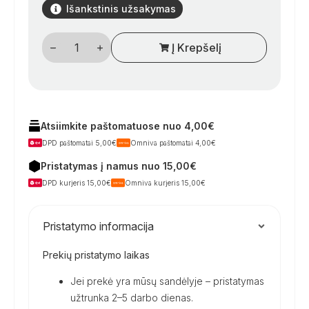
Išankstinis užsakymas
produkto
Į Krepšelį
kiekis:
Outwell
„Chena“
peilių,
žirklių
ir
skustuvo
rinkinys,
Atsiimkite paštomatuose nuo 4,00€
mėlynas
DPD paštomatai 5,00€
Omniva paštomatai 4,00€
–
puikus
Pristatymas į namus nuo 15,00€
pasirinkimas
keliaujant
DPD kurjeris 15,00€
Omniva kurjeris 15,00€
su
kemperiu
Pristatymo informacija
Prekių pristatymo laikas
Jei prekė yra mūsų sandėlyje – pristatymas
užtrunka 2–5 darbo dienas.