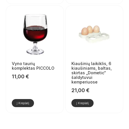
Vyno taurių
Kiaušinių laikiklis, 6
komplektas PICCOLO
kiaušiniams, baltas,
skirtas „Dometic“
11,00
€
šaldytuvui
kemperiuose
21,00
€
Į Krepšelį
Į Krepšelį