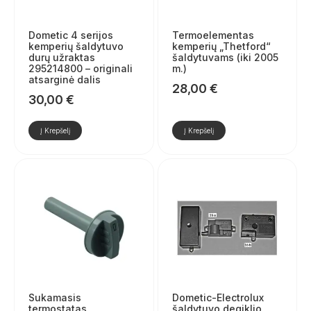
Dometic 4 serijos
Termoelementas
kemperių šaldytuvo
kemperių „Thetford“
durų užraktas
šaldytuvams (iki 2005
295214800 – originali
m.)
atsarginė dalis
28,00
€
30,00
€
Į Krepšelį
Į Krepšelį
Sukamasis
Dometic-Electrolux
termostatas
šaldytuvo degiklio