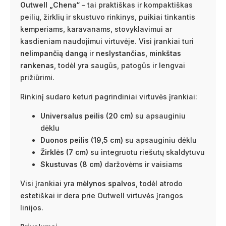
Outwell „Chena“
– tai praktiškas ir kompaktiškas
peilių, žirklių ir skustuvo rinkinys, puikiai tinkantis
kemperiams, karavanams, stovyklavimui ar
kasdieniam naudojimui virtuvėje. Visi įrankiai turi
nelimpančią dangą
ir
neslystančias, minkštas
rankenas
, todėl yra saugūs, patogūs ir lengvai
prižiūrimi.
Rinkinį sudaro keturi pagrindiniai virtuvės įrankiai:
Universalus peilis (20 cm)
su apsauginiu
dėklu
Duonos peilis (19,5 cm)
su apsauginiu dėklu
Žirklės (7 cm)
su integruotu riešutų skaldytuvu
Skustuvas (8 cm)
daržovėms ir vaisiams
Visi įrankiai yra
mėlynos spalvos
, todėl atrodo
estetiškai ir dera prie Outwell virtuvės įrangos
linijos.