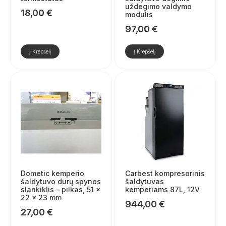
uždegimo valdymo
18,00
€
modulis
97,00
€
Į Krepšelį
Į Krepšelį
Dometic kemperio
Carbest kompresorinis
šaldytuvo durų spynos
šaldytuvas
slankiklis – pilkas, 51 ×
kemperiams 87L, 12V
22 × 23 mm
944,00
€
27,00
€