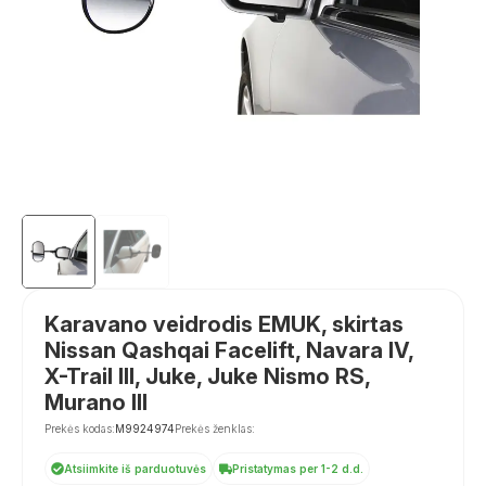
Karavano veidrodis EMUK, skirtas
Nissan Qashqai Facelift, Navara IV,
X-Trail III, Juke, Juke Nismo RS,
Murano III
Prekės kodas:
M9924974
Prekės ženklas:
Atsiimkite iš parduotuvės
Pristatymas per 1-2 d.d.