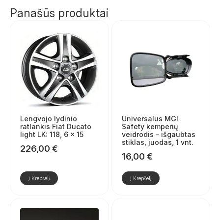
Panašūs produktai
Lengvojo lydinio
Universalus MGI
ratlankis Fiat Ducato
Safety kemperių
light LK: 118, 6 x 15
veidrodis – išgaubtas
stiklas, juodas, 1 vnt.
226,00
€
16,00
€
Į Krepšelį
Į Krepšelį