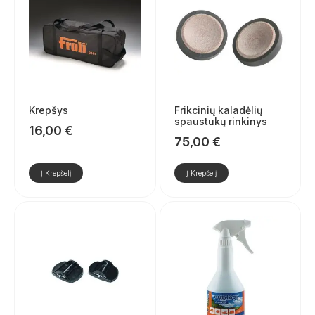
Krepšys
Frikcinių kaladėlių
spaustukų rinkinys
16,00
€
75,00
€
Į Krepšelį
Į Krepšelį