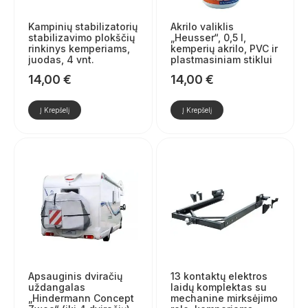
Kampinių stabilizatorių
Akrilo valiklis
stabilizavimo plokščių
„Heusser“, 0,5 l,
rinkinys kemperiams,
kemperių akrilo, PVC ir
juodas, 4 vnt.
plastmasiniam stiklui
14,00
€
14,00
€
Į Krepšelį
Į Krepšelį
Apsauginis dviračių
13 kontaktų elektros
uždangalas
laidų komplektas su
„Hindermann Concept
mechanine mirksėjimo