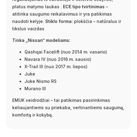
platus matymo laukas .
ECE tipo tvirtinimas
–
atitinka saugumo reikalavimus ir yra patikimas
naudoti kelyje.
Stiklo forma:
plokščia – natūralus ir
tikslus vaizdas
Tinka „Nissan“ modeliams:
Qashqai Facelift (nuo 2014 m. vasario)
Navara IV (nuo 2016 m. sausio)
X-Trail III (nuo 2017 m. liepos)
Juke
Juke Nismo RS
Murano III
EMUK veidrodžiai – tai patikimas pasirinkimas
keliaujantiems su priekaba, vertinantiems saugumą,
komfortą ir kokybę.