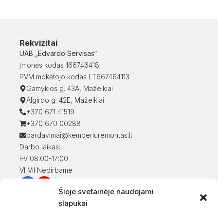
Rekvizitai
UAB „Edvardo Servisas“
Įmonės kodas 166746418
PVM mokėtojo kodas LT667464113
Gamyklos g. 43A, Mažeikiai
Algirdo g. 42E, Mažeikiai
+370 671 41519
+370 670 00288
pardavimai@kemperiuremontas.lt
Darbo laikas:
I-V 08:00-17:00
VI-VII Nedirbame
Šioje svetainėje naudojami
Informacija klientams
slapukai
Mano paskyra