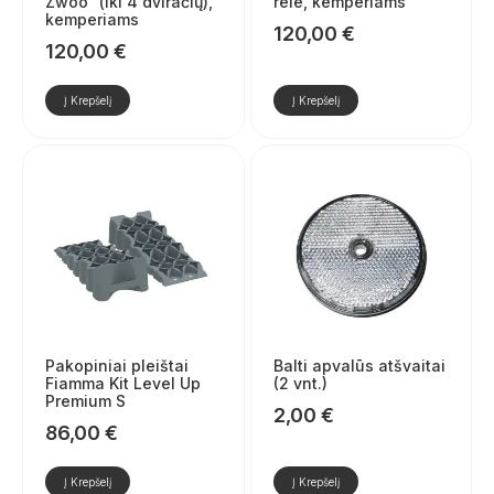
Zwoo“ (iki 4 dviračių),
rele, kemperiams
kemperiams
120,00
€
120,00
€
Į Krepšelį
Į Krepšelį
Pakopiniai pleištai
Balti apvalūs atšvaitai
Fiamma Kit Level Up
(2 vnt.)
Premium S
2,00
€
86,00
€
Į Krepšelį
Į Krepšelį