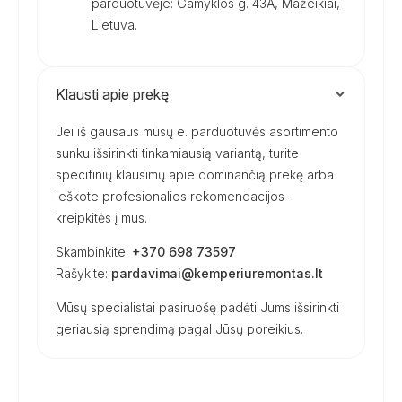
parduotuvėje: Gamyklos g. 43A, Mažeikiai,
Lietuva.
Klausti apie prekę
Jei iš gausaus mūsų e. parduotuvės asortimento
sunku išsirinkti tinkamiausią variantą, turite
specifinių klausimų apie dominančią prekę arba
ieškote profesionalios rekomendacijos –
kreipkitės į mus.
Skambinkite:
+370 698 73597
Rašykite:
pardavimai@kemperiuremontas.lt
Mūsų specialistai pasiruošę padėti Jums išsirinkti
geriausią sprendimą pagal Jūsų poreikius.