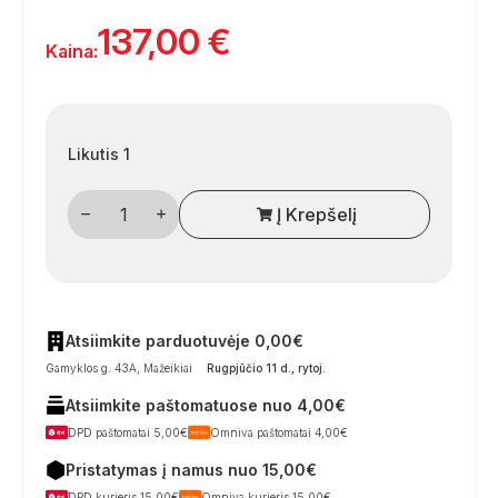
137,00
€
Kaina:
Likutis 1
produkto
Į Krepšelį
kiekis:
Karavano
veidrodis
EMUK,
skirtas
Nissan
Qashqai
Facelift,
Atsiimkite parduotuvėje 0,00€
Navara
Gamyklos g. 43A, Mažeikiai
Rugpjūčio 11 d., rytoj
.
IV,
X-
Atsiimkite paštomatuose nuo 4,00€
Trail
III,
DPD paštomatai 5,00€
Omniva paštomatai 4,00€
Juke,
Juke
Pristatymas į namus nuo 15,00€
Nismo
DPD kurjeris 15,00€
Omniva kurjeris 15,00€