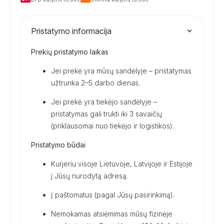
RS,
Murano
III
Pristatymo informacija
Prekių pristatymo laikas
Jei prekė yra mūsų sandėlyje – pristatymas
užtrunka 2–5 darbo dienas.
Jei prekė yra tiekėjo sandėlyje –
pristatymas gali trukti iki 3 savaičių
(priklausomai nuo tiekėjo ir logistikos).
Pristatymo būdai
Kurjeriu visoje Lietuvoje, Latvijoje ir Estijoje
į Jūsų nurodytą adresą.
Į paštomatus (pagal Jūsų pasirinkimą).
Nemokamas atsiėmimas mūsų fizinėje