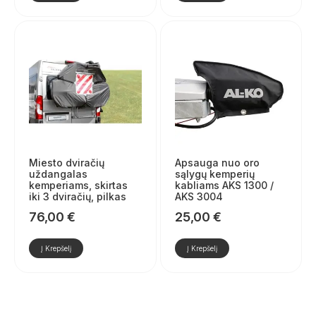
Miesto dviračių
Apsauga nuo oro
uždangalas
sąlygų kemperių
kemperiams, skirtas
kabliams AKS 1300 /
iki 3 dviračių, pilkas
AKS 3004
76,00
€
25,00
€
Į Krepšelį
Į Krepšelį