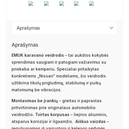
Aprašymas
EMUK karavano veidrodis
– tai aukštos kokybės
sprendimas saugiam ir patogiam važiavimui su
priekaba ar kemperiu. Specialiai pritaikytas
konkretiems „Nissan“ modeliams, šis veidrodis
užtikrina tikslų prigludimą, stabilumą ir puikų
matomumą be vibracijos.
Montavimas be įrankių
– greitas ir paprastas
pritvirtinimas prie originalaus automobilio
veidrodžio.
Tvirtas korpusas
– liejinis aliuminis,
atsparus korozijai ir ilgaamžis.
Aiškus vaizdas
–
reguliuojamas iš vairuotojo ir keleivio sėdynės,