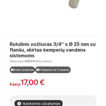
Rutulinis vožtuvas 3/4″ x Ø 25 mm su
flanšu, skirtas kemperių vandens
sistemoms
Prekės kodas:
R651441
Prekės ženklas:
Prekė užsakoma
Pristatymas iki 3 savaičių
17,00
€
Kaina:
Išankstinis užsakymas