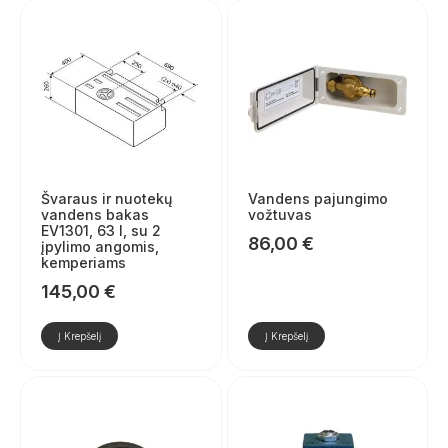
Švaraus ir nuotekų
Vandens pajungimo
vandens bakas
vožtuvas
EV1301, 63 l, su 2
86,00
€
įpylimo angomis,
kemperiams
145,00
€
Į Krepšelį
Į Krepšelį