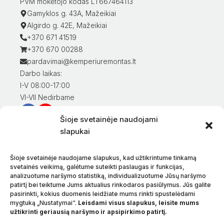
PVM mokėtojo kodas LT667464113
Gamyklos g. 43A, Mažeikiai
Algirdo g. 42E, Mažeikiai
+370 671 41519
+370 670 00288
pardavimai@kemperiuremontas.lt
Darbo laikas:
I-V 08:00-17:00
VI-VII Nedirbame
Šioje svetainėje naudojami
Informacija klientams
slapukai
Mano paskyra
Prekių apmokėjimas
Šioje svetainėje naudojame slapukus, kad užtikrintume tinkamą
Prekių pristatymas
svetainės veikimą, galėtume suteikti paslaugas ir funkcijas,
analizuotume naršymo statistiką, individualizuotume Jūsų naršymo
Prekių grąžinimas
patirtį bei teiktume Jums aktualius rinkodaros pasiūlymus. Jūs galite
Sąlygos ir taisyklės
pasirinkti, kokius duomenis leidžiate mums rinkti spustelėdami
Privatumo politika
mygtuką „Nustatymai“.
Leisdami visus slapukus, leisite mums
užtikrinti geriausią naršymo ir apsipirkimo patirtį.
Apie mus