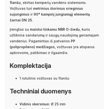
flanšu
, skirtas kemperių vandens sistemoms.
Vožtuvas turi
metrinius išorinius srieginius
sujungimus
ir
90° kampinį jungiamąjį elementą
žarnai DN 25
.
Įrengtas su
maistui tinkamu NBR O-žiedu
, kuris
užtikrina sandarumą ir saugų naudojimą geriamajam
vandeniui. Pagamintas iš patvarios
PP
(polipropileno) medžiagos
, vožtuvas yra atsparus
apkrovoms, patikimas ir ilgaamžis.
Komplektacija
1 rutulinis vožtuvas su flanšu
Techniniai duomenys
Vidinis skersmuo:
Ø 25 mm