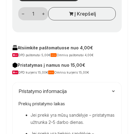
produkto
Į Krepšelį
kiekis:
Rutulinis
vožtuvas
3/4"
x
Ø
25
mm
Atsiimkite paštomatuose nuo 4,00€
su
DPD paštomatai 5,00€
Omniva paštomatai 4,00€
flanšu,
skirtas
Pristatymas į namus nuo 15,00€
kemperių
vandens
DPD kurjeris 15,00€
Omniva kurjeris 15,00€
sistemoms
Pristatymo informacija
Prekių pristatymo laikas
Jei prekė yra mūsų sandėlyje – pristatymas
užtrunka 2–5 darbo dienas.
Jei prekė yra tiekėjo sandėlyje –