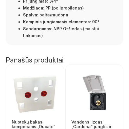
Prijungimas:
3/4″
Medžiaga:
PP (polipropilenas)
Spalva:
balta/raudona
Kampinis jungiamasis elementas:
90°
Sandarinimas:
NBR O-žiedas (maistui
tinkamas)
Panašūs produktai
Nuotekų bakas
Vandens lizdas
kemperiams „Ducato“
„Gardena” jungtis ir