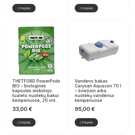
Į Krepšelį
Į Krepšelį
THETFORD PowerPods
Vandens bakas
BIO – biologinės
Carysan Aquacon 70 l
kapsulės mobiliojo
– šviežam arba
tualeto nuotekų bakui
nuotekų vandeniui
kemperiuose, 20 vnt.
kemperiuose
33,00
€
95,00
€
Į Krepšelį
Į Krepšelį