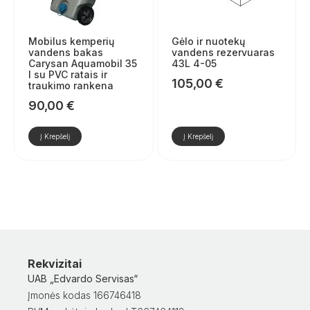
Mobilus kemperių
Gėlo ir nuotekų
vandens bakas
vandens rezervuaras
Carysan Aquamobil 35
43L 4-05
l su PVC ratais ir
105,00
€
traukimo rankena
90,00
€
Į Krepšelį
Į Krepšelį
Rekvizitai
UAB „Edvardo Servisas“
Įmonės kodas 166746418