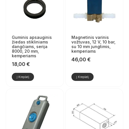
Guminis apsauginis
Magnetinis varinis
žiedas stikliniams
vožtuvas, 12 V, 10 bar,
dangčiams, serija
su 10 mm jungtimis,
8000, 20 mm,
kemperiams
kemperiams
46,00
€
18,00
€
Į Krepšelį
Į Krepšelį