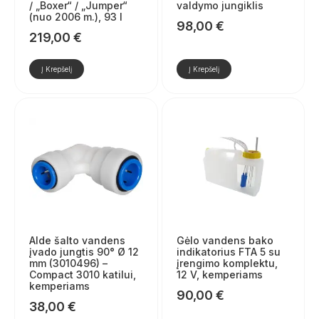
/ „Boxer“ / „Jumper“
valdymo jungiklis
(nuo 2006 m.), 93 l
98,00
€
219,00
€
Į Krepšelį
Į Krepšelį
Alde šalto vandens
Gėlo vandens bako
įvado jungtis 90° Ø 12
indikatorius FTA 5 su
mm (3010496) –
įrengimo komplektu,
Compact 3010 katilui,
12 V, kemperiams
kemperiams
90,00
€
38,00
€