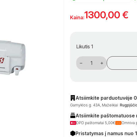
1300,00
€
Kaina:
Likutis 1
produkto
kiekis:
Sieninė
kemperių
markizė
Fiamma
F45
S
450
Atsiimkite parduotuvėje 
×
Gamyklos g. 43A, Mažeikiai
Rugpjūčio
250
cm,
Atsiimkite paštomatuose
karališkai
pilka,
DPD paštomatai 5,00€
Omniva 
balta
kasetė
Pristatymas į namus nuo 