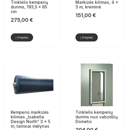
Tinklelis kemperių
Markizės kilimas, 4 x
durims, 193,5 x 65
3 m, kreminė
cm
151,00
€
275,00
€
Į Krepšelį
Į Krepšelį
Kemperio markizės
Tinklelis kemperių
kilimas „Isabella
durims nuo vabzdžių
Design North“ 3 × 5
Dometic
m, tamsiai mėlynas
204,00
€