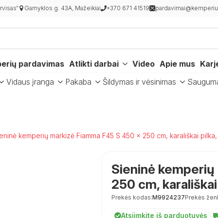
visas“
Gamyklos g. 43A, Mažeikiai
+370 671 41519
pardavimai@kemperiur
erių pardavimas
Atlikti darbai
Video
Apie mus
Karj
Vidaus įranga
Pakaba
Šildymas ir vėsinimas
Saugum
eninė kemperių markizė Fiamma F45 S 450 × 250 cm, karališkai pilka,
Sieninė kemperių
250 cm, karališkai
Prekės kodas:
M9924237
Prekės žen
Atsiimkite iš parduotuvės