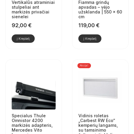
Vertikalūs atraminiai
Fiamma grindų
stulpeliai ant
apvadas – vėjo
markizės privačiai
užsklanda | 550 × 60
sienelei
cm
92,00
€
119,00
€
Į Krepšelį
Į Krepšelį
Akcija!
Specialus Thule
Vidinis roletas
Omnistor 4200
„Carbest RW Eco“
markizės adapteris,
kemperių langams,
Mercedes Vito
su tamsinimo