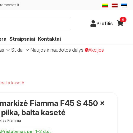
emontas.lt
0
Profilis
era
Straipsniai
Kontaktai
as
Stiklai
Naujos ir naudotos dalys
Akcijos
 balta kasetė
 markizė Fiamma F45 S 450 ×
 pilka, balta kasetė
klas:
Fiamma
Pristatymas per 1-2 d.d.