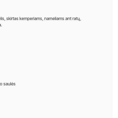
lis, skirtas kemperiams, nameliams ant ratų,
a.
uo saulės