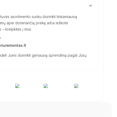
uvės asortimento sunku išsirinkti tinkamiausią
ausimų apie dominančią prekę arba ieškote
– kreipkitės į mus.
7
iuremontas.lt
dėti Jums išsirinkti geriausią sprendimą pagal Jūsų