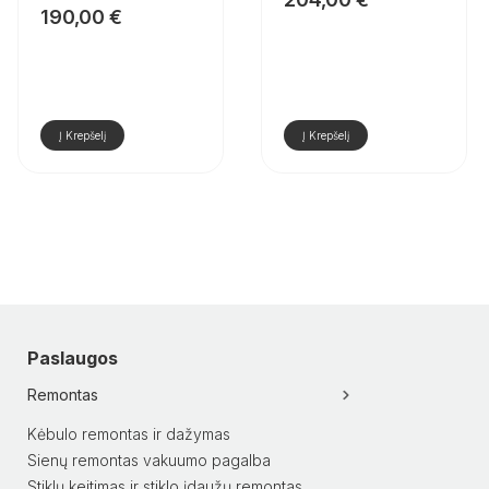
190,00
€
Į Krepšelį
Į Krepšelį
Paslaugos
Remontas
Kėbulo remontas ir dažymas
Sienų remontas vakuumo pagalba
Stiklų keitimas ir stiklo įdaužų remontas