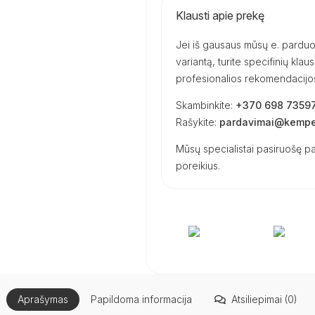
Klausti apie prekę
Jei iš gausaus mūsų e. parduot
variantą, turite specifinių kl
profesionalios rekomendacijos 
Skambinkite:
+370 698 7359
Rašykite:
pardavimai@kemper
Mūsų specialistai pasiruošę pa
poreikius.
Aprašymas
Papildoma informacija
Atsiliepimai (0)