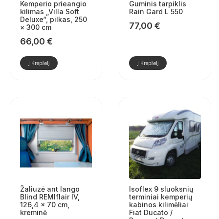
Kemperio prieangio
Guminis tarpiklis
kilimas „Villa Soft
Rain Gard L 550
Deluxe“, pilkas, 250
77,00
€
× 300 cm
66,00
€
Į Krepšelį
Į Krepšelį
Žaliuzė ant lango
Isoflex 9 sluoksnių
Blind REMIflair IV,
terminiai kemperių
126,4 x 70 cm,
kabinos kilimėliai
kreminė
Fiat Ducato /