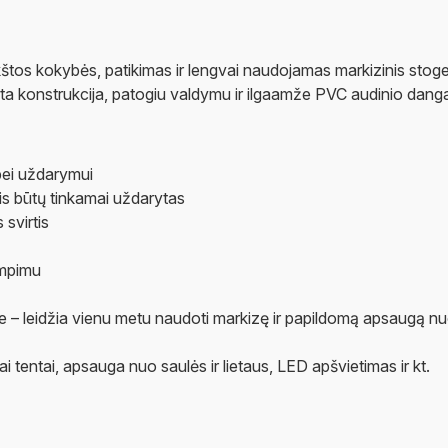
kštos kokybės, patikimas ir lengvai naudojamas markizinis stoge
irta konstrukcija, patogiu valdymu ir ilgaamže PVC audinio dang
 bei uždarymui
is būtų tinkamai uždarytas
svirtis
empimu
 – leidžia vienu metu naudoti markizę ir papildomą apsaugą n
ai tentai, apsauga nuo saulės ir lietaus, LED apšvietimas ir kt.