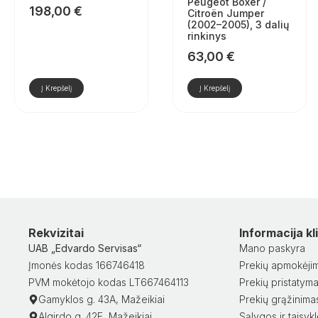
Peugeot Boxer /
198,00
€
Citroën Jumper
(2002–2005), 3 dalių
rinkinys
63,00
€
Į Krepšelį
Į Krepšelį
Rekvizitai
Informacija k
UAB „Edvardo Servisas“
Mano paskyra
Įmonės kodas 166746418
Prekių apmokėji
PVM mokėtojo kodas LT667464113
Prekių pristatym
Gamyklos g. 43A, Mažeikiai
Prekių grąžinima
Algirdo g. 42E, Mažeikiai
Sąlygos ir taisyk