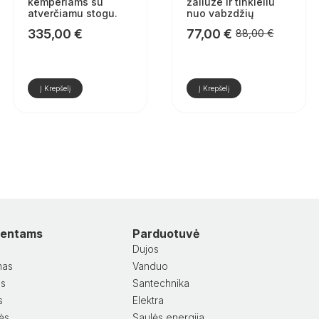
kemperiams su
žaliuze ir tinkleliu
atverčiamu stogu.
nuo vabzdžių
335,00
€
77,00
€
88,00
€
Pradinė
Dabartinė
kaina
kaina
buvo:
yra:
88,00 €.
77,00 €.
Į Krepšelį
Į Krepšelį
lientams
Parduotuvė
Dujos
mas
Vanduo
as
Santechnika
s
Elektra
lės
Saulės energija