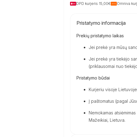
DPD kurjeris 15,00€
Omniva kurj
Pristatymo informacija
Prekių pristatymo laikas
Jei prekė yra mūsų sand
Jei prekė yra tiekėjo san
(priklausomai nuo tiekėjo 
Pristatymo būdai
Kurjeriu visoje Lietuvoje
Į paštomatus (pagal Jūsų
Nemokamas atsiėmimas m
Mažeikiai, Lietuva.