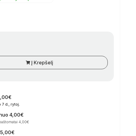
Į Krepšelį
0,00€
 7 d., rytoj
.
 nuo 4,00€
paštomatai 4,00€
15,00€