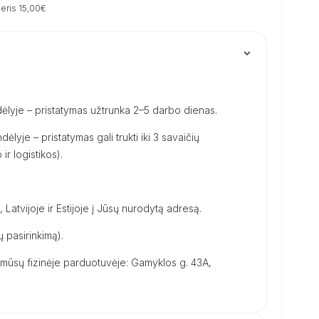
eris 15,00€
ėlyje – pristatymas užtrunka 2–5 darbo dienas.
dėlyje – pristatymas gali trukti iki 3 savaičių
ir logistikos).
, Latvijoje ir Estijoje į Jūsų nurodytą adresą.
 pasirinkimą).
ūsų fizinėje parduotuvėje: Gamyklos g. 43A,