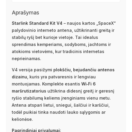
Aprašymas
Starlink Standard Kit V4
– naujos kartos „SpaceX“
palydovinio interneto antena, užtikrinanti greitą ir
stabilų ryšį bet kurioje vietoje. Tai idealus
sprendimas kemperiams, sodyboms, jachtoms ir
atokioms vietovėms, kur tradicinis internetas
neprieinamas.
V4 versija pasižymi
plokščiu, bejudančiu antenos
dizainu
, kuris yra patvaresnis ir lengviau
montuojamas. Komplekte esantis
Wi‑Fi 6
maršrutizatorius
užtikrina didesnį greitį ir geresnį
ryšio stabilumą keliems įrenginiams vienu metu.
Antena atspari lietui, sniegui, šalčiui ir karščiui,
todėl puikiai tinka naudoti lauko sąlygomis ar
kelionėse.
Pagrindiniai privalumai: