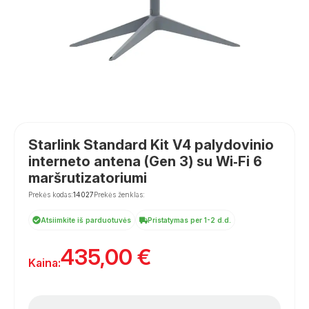
Starlink Standard Kit V4 palydovinio
interneto antena (Gen 3) su Wi‑Fi 6
maršrutizatoriumi
Prekės kodas:
14027
Prekės ženklas:
Atsiimkite iš parduotuvės
Pristatymas per 1-2 d.d.
435,00
€
Kaina: