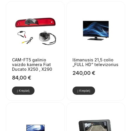
CAM-FT5 galinio
Išmanusis 21,5 colio
vaizdo kamera Fiat
„FULL HD“ televizorius
Ducato X250 , X290
240,00
€
84,00
€
Į Krepšelį
Į Krepšelį