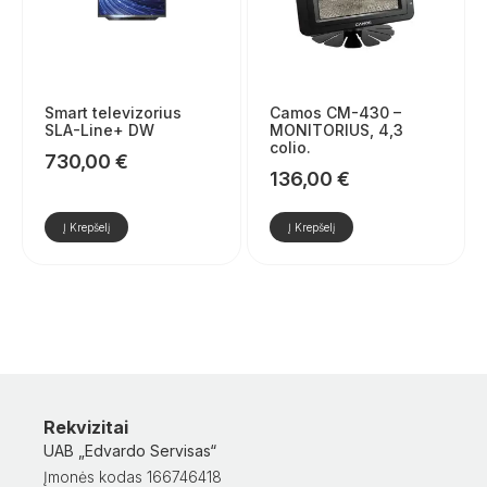
Smart televizorius
Camos CM-430 –
SLA-Line+ DW
MONITORIUS, 4,3
colio.
730,00
€
136,00
€
Į Krepšelį
Į Krepšelį
Rekvizitai
UAB „Edvardo Servisas“
Įmonės kodas 166746418