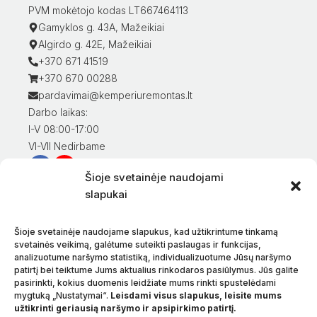
PVM mokėtojo kodas LT667464113
Gamyklos g. 43A, Mažeikiai
Algirdo g. 42E, Mažeikiai
+370 671 41519
+370 670 00288
pardavimai@kemperiuremontas.lt
Darbo laikas:
I-V 08:00-17:00
VI-VII Nedirbame
Šioje svetainėje naudojami
Informacija klientams
slapukai
Mano paskyra
Prekių apmokėjimas
Šioje svetainėje naudojame slapukus, kad užtikrintume tinkamą
Prekių pristatymas
svetainės veikimą, galėtume suteikti paslaugas ir funkcijas,
analizuotume naršymo statistiką, individualizuotume Jūsų naršymo
Prekių grąžinimas
patirtį bei teiktume Jums aktualius rinkodaros pasiūlymus. Jūs galite
Sąlygos ir taisyklės
pasirinkti, kokius duomenis leidžiate mums rinkti spustelėdami
Privatumo politika
mygtuką „Nustatymai“.
Leisdami visus slapukus, leisite mums
užtikrinti geriausią naršymo ir apsipirkimo patirtį.
Apie mus