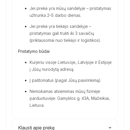
Jei prekė yra mūsų sandėlyje – pristatymas
užtrunka 2–5 darbo dienas.
Jei prekė yra tiekėjo sandėlyje –
pristatymas gali trukti iki 3 savaičių
(priklausomai nuo tiekėjo ir logistikos).
Pristatymo būdai
Kurjeriu visoje Lietuvoje, Latvijoje ir Estijoje
į Jūsų nurodytą adresą.
Į paštomatus (pagal Jūsų pasirinkimą).
Nemokamas atsiėmimas mūsų fizinėje
parduotuvėje: Gamyklos g. 43A, Mažeikiai,
Lietuva.
Klausti apie prekę