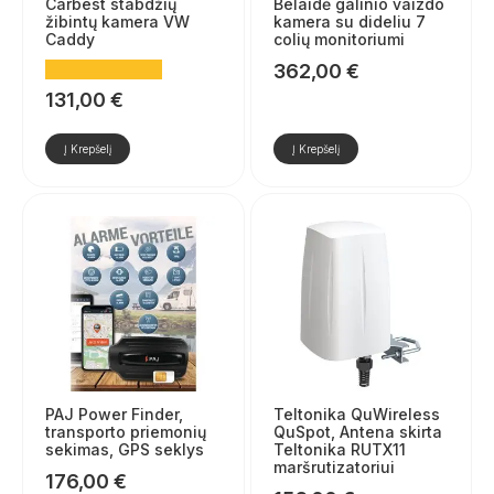
Carbest stabdžių
Belaidė galinio vaizdo
žibintų kamera VW
kamera su dideliu 7
Caddy
colių monitoriumi
362,00
€
131,00
€
Į Krepšelį
Į Krepšelį
PAJ Power Finder,
Teltonika QuWireless
transporto priemonių
QuSpot, Antena skirta
sekimas, GPS seklys
Teltonika RUTX11
maršrutizatoriui
176,00
€