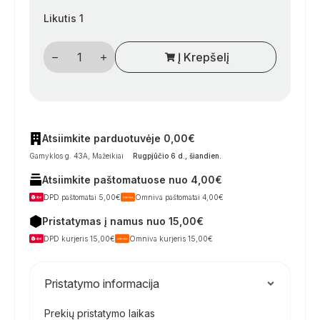
Likutis 1
produkto
Į Krepšelį
kiekis:
Starlink
Standard
Kit
V4
palydovinio
interneto
antena
Atsiimkite parduotuvėje 0,00€
(Gen
Gamyklos g. 43A, Mažeikiai
Rugpjūčio 6 d., šiandien
.
3)
su
Atsiimkite paštomatuose nuo 4,00€
Wi‑Fi
6
DPD paštomatai 5,00€
Omniva paštomatai 4,00€
maršrutizatoriumi
Pristatymas į namus nuo 15,00€
DPD kurjeris 15,00€
Omniva kurjeris 15,00€
Pristatymo informacija
Prekių pristatymo laikas