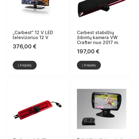
„Carbest“ 12 V LED
Carbest stabdžių
televizorius 12 V
žibintų kamera VW
Crafter nuo 2017 m.
376,00
€
197,00
€
Į Krepšelį
Į Krepšelį