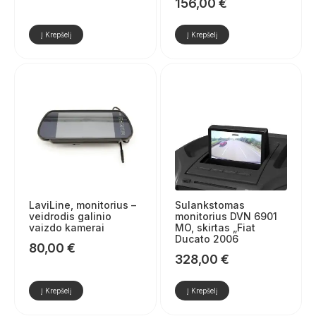
156,00
€
Į Krepšelį
Į Krepšelį
LaviLine, monitorius –
Sulankstomas
veidrodis galinio
monitorius DVN 6901
vaizdo kamerai
MO, skirtas „Fiat
Ducato 2006
80,00
€
328,00
€
Į Krepšelį
Į Krepšelį