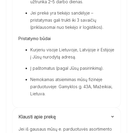
užtrunka 2–5 darbo dienas.
Jei prekė yra tiekėjo sandėlyje –
pristatymas gali trukti iki 3 savaičių
(priklausomai nuo tiekėjo ir logistikos).
Pristatymo būdai
Kurjeriu visoje Lietuvoje, Latvijoje ir Estijoje
į Jūsų nurodytą adresą.
Į paštomatus (pagal Jūsų pasirinkimą).
Nemokamas atsiėmimas mūsų fizinėje
parduotuvėje: Gamyklos g. 43A, Mažeikiai,
Lietuva.
Klausti apie prekę
Jei iš gausaus mūsų e. parduotuvės asortimento