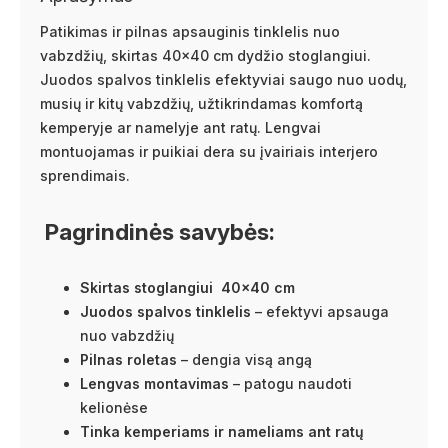
Patikimas ir pilnas apsauginis tinklelis nuo
vabzdžių, skirtas 40×40 cm dydžio stoglangiui.
Juodos spalvos tinklelis efektyviai saugo nuo uodų,
musių ir kitų vabzdžių, užtikrindamas komfortą
kemperyje ar namelyje ant ratų. Lengvai
montuojamas ir puikiai dera su įvairiais interjero
sprendimais.
Pagrindinės savybės:
Skirtas stoglangiui 40×40 cm
Juodos spalvos tinklelis
– efektyvi apsauga
nuo vabzdžių
Pilnas roletas
– dengia visą angą
Lengvas montavimas
– patogu naudoti
kelionėse
Tinka kemperiams ir nameliams ant ratų