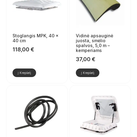
Stoglangis MPK, 40 x
Vidinė apsauginė
40 cm
juosta, smėlio
spalvos, 5,0 m –
118,00
€
kemperiams
37,00
€
Į Krepšelį
Į Krepšelį