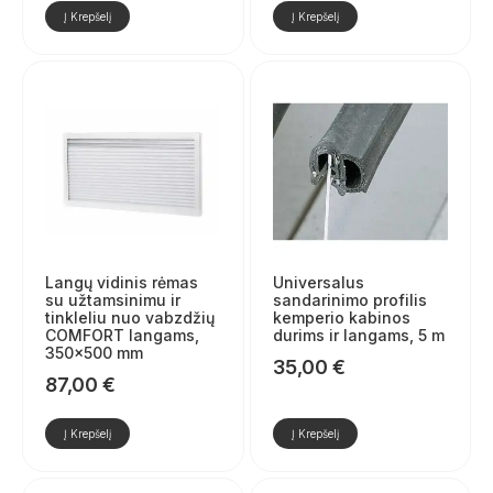
Į Krepšelį
Į Krepšelį
Langų vidinis rėmas
Universalus
su užtamsinimu ir
sandarinimo profilis
tinkleliu nuo vabzdžių
kemperio kabinos
COMFORT langams,
durims ir langams, 5 m
350×500 mm
35,00
€
87,00
€
Į Krepšelį
Į Krepšelį