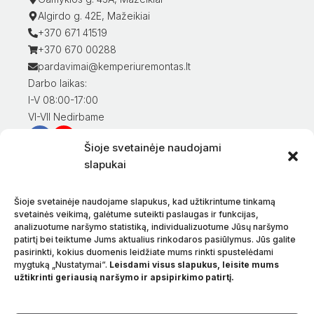
Algirdo g. 42E, Mažeikiai
+370 671 41519
+370 670 00288
pardavimai@kemperiuremontas.lt
Darbo laikas:
I-V 08:00-17:00
VI-VII Nedirbame
Šioje svetainėje naudojami
Informacija klientams
slapukai
Mano paskyra
Prekių apmokėjimas
Šioje svetainėje naudojame slapukus, kad užtikrintume tinkamą
Prekių pristatymas
svetainės veikimą, galėtume suteikti paslaugas ir funkcijas,
analizuotume naršymo statistiką, individualizuotume Jūsų naršymo
Prekių grąžinimas
patirtį bei teiktume Jums aktualius rinkodaros pasiūlymus. Jūs galite
Sąlygos ir taisyklės
pasirinkti, kokius duomenis leidžiate mums rinkti spustelėdami
Privatumo politika
mygtuką „Nustatymai“.
Leisdami visus slapukus, leisite mums
užtikrinti geriausią naršymo ir apsipirkimo patirtį.
Apie mus
Kontaktai
Kalba