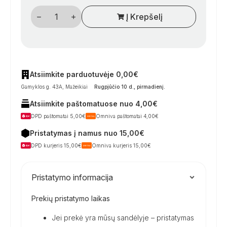
produkto
Į Krepšelį
kiekis:
Tinklelis
nuo
uodų
kemperio
stoglangiui,
40×40
cm,
Atsiimkite parduotuvėje 0,00€
juodas
Gamyklos g. 43A, Mažeikiai
Rugpjūčio 10 d., pirmadienį
.
Atsiimkite paštomatuose nuo 4,00€
DPD paštomatai 5,00€
Omniva paštomatai 4,00€
Pristatymas į namus nuo 15,00€
DPD kurjeris 15,00€
Omniva kurjeris 15,00€
Pristatymo informacija
Prekių pristatymo laikas
Jei prekė yra mūsų sandėlyje – pristatymas