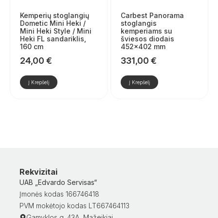
Kemperių stoglangių
Carbest Panorama
Dometic Mini Heki /
stoglangis
Mini Heki Style / Mini
kemperiams su
Heki FL sandariklis,
šviesos diodais
160 cm
452×402 mm
24,00
€
331,00
€
Į Krepšelį
Į Krepšelį
Rekvizitai
UAB „Edvardo Servisas“
Įmonės kodas 166746418
PVM mokėtojo kodas LT667464113
Gamyklos g. 43A, Mažeikiai