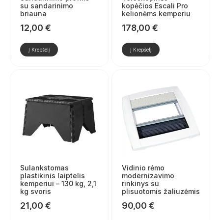
su sandarinimo
kopėčios Escali Pro
briauna
kelionėms kemperiu
12,00
€
178,00
€
Į Krepšelį
Į Krepšelį
Sulankstomas
Vidinio rėmo
plastikinis laiptelis
modernizavimo
kemperiui – 130 kg, 2,1
rinkinys su
kg svoris
plisuotomis žaliuzėmis
21,00
€
90,00
€