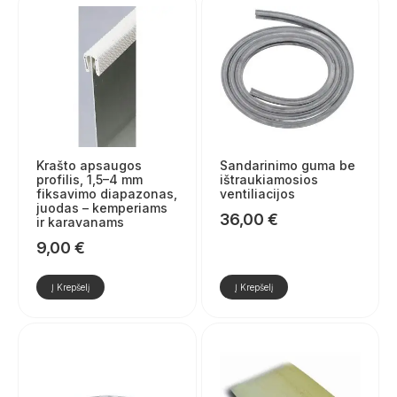
Krašto apsaugos
Sandarinimo guma be
profilis, 1,5–4 mm
ištraukiamosios
fiksavimo diapazonas,
ventiliacijos
juodas – kemperiams
36,00
€
ir karavanams
9,00
€
Į Krepšelį
Į Krepšelį