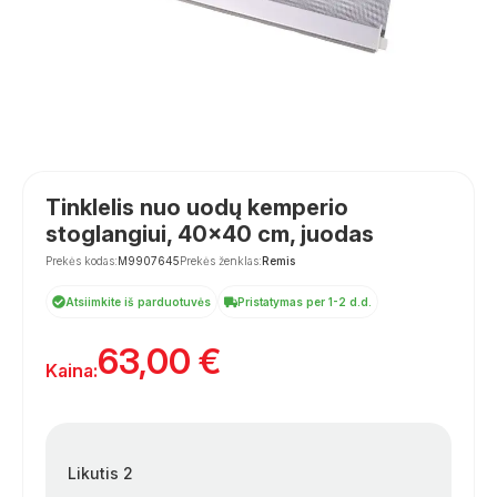
Tinklelis nuo uodų kemperio
stoglangiui, 40×40 cm, juodas
Prekės kodas:
M9907645
Prekės ženklas:
Remis
Atsiimkite iš parduotuvės
Pristatymas per 1-2 d.d.
63,00
€
Kaina:
Likutis 2