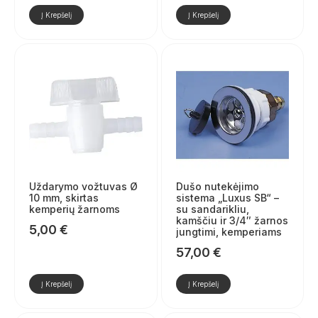
Į Krepšelį
Į Krepšelį
Uždarymo vožtuvas Ø
Dušo nutekėjimo
10 mm, skirtas
sistema „Luxus SB“ –
kemperių žarnoms
su sandarikliu,
kamščiu ir 3/4″ žarnos
5,00
€
jungtimi, kemperiams
57,00
€
Į Krepšelį
Į Krepšelį