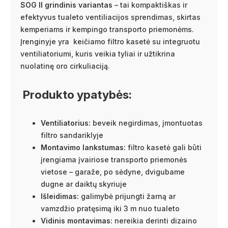
SOG II grindinis variantas
– tai kompaktiškas ir
efektyvus tualeto ventiliacijos sprendimas, skirtas
kemperiams ir kempingo transporto priemonėms.
Įrenginyje yra keičiamo filtro kasetė su integruotu
ventiliatoriumi, kuris veikia tyliai ir užtikrina
nuolatinę oro cirkuliaciją.
Produkto ypatybės:
Ventiliatorius:
beveik negirdimas, įmontuotas
filtro sandariklyje
Montavimo lankstumas:
filtro kasetė gali būti
įrengiama įvairiose transporto priemonės
vietose – garaže, po sėdyne, dvigubame
dugne ar daiktų skyriuje
Išleidimas:
galimybė prijungti žarną ar
vamzdžio pratęsimą iki 3 m nuo tualeto
Vidinis montavimas:
nereikia derinti dizaino