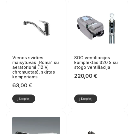
Vienos svirties
SOG ventiliacijos
maišytuvas „Roma“ su
komplektas 320 S su
aeratoriumi (12 V,
stogo ventiliacija
chromuotas), skirtas
220,00
€
kemperiams
63,00
€
Į Krepšelį
Į Krepšelį