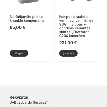
Nerūdijančio plieno
Kemperio tualeto
kriauklė kemperiams
ventiliacijos rinkinys
SOG II, B tipas –
85,00
€
grindinis variantas,
skirtas „Thetford“
C200 kasetėms
231,00
€
Į Krepšelį
Į Krepšelį
Rekvizitai
UAB „Edvardo Servisas“