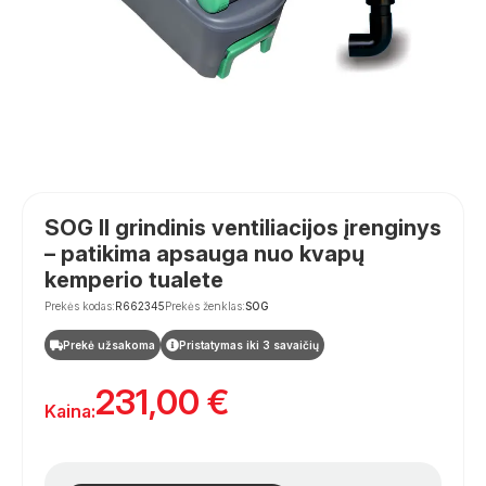
SOG II grindinis ventiliacijos įrenginys
– patikima apsauga nuo kvapų
kemperio tualete
Prekės kodas:
R662345
Prekės ženklas:
SOG
Prekė užsakoma
Pristatymas iki 3 savaičių
231,00
€
Kaina: