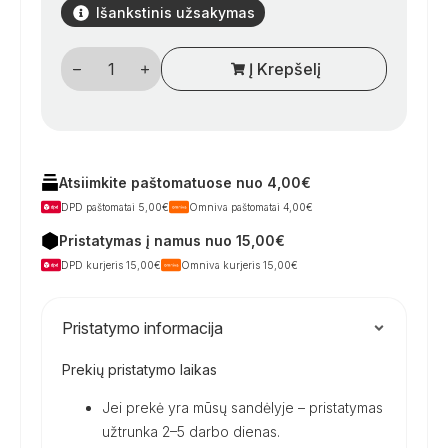
Išankstinis užsakymas
produkto
Į Krepšelį
kiekis:
SOG
II
grindinis
ventiliacijos
įrenginys
–
patikima
Atsiimkite paštomatuose nuo 4,00€
apsauga
DPD paštomatai 5,00€
Omniva paštomatai 4,00€
nuo
kvapų
Pristatymas į namus nuo 15,00€
kemperio
tualete
DPD kurjeris 15,00€
Omniva kurjeris 15,00€
Pristatymo informacija
Prekių pristatymo laikas
Jei prekė yra mūsų sandėlyje – pristatymas
užtrunka 2–5 darbo dienas.