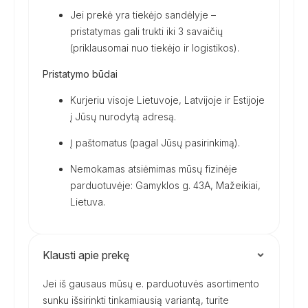
Jei prekė yra tiekėjo sandėlyje –
pristatymas gali trukti iki 3 savaičių
(priklausomai nuo tiekėjo ir logistikos).
Pristatymo būdai
Kurjeriu visoje Lietuvoje, Latvijoje ir Estijoje
į Jūsų nurodytą adresą.
Į paštomatus (pagal Jūsų pasirinkimą).
Nemokamas atsiėmimas mūsų fizinėje
parduotuvėje: Gamyklos g. 43A, Mažeikiai,
Lietuva.
Klausti apie prekę
Jei iš gausaus mūsų e. parduotuvės asortimento
sunku išsirinkti tinkamiausią variantą, turite