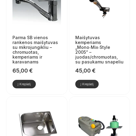
Parma SB vienos
Maišytuvas
rankenos maišytuvas
kemperiams
su mikrojungikliu –
„Mono‑Mix‑Style
chromuotas,
2005“ –
kemperiams ir
juodas/chromuotas,
karavanams
su pasukamu snapeliu
65,00
€
45,00
€
Į Krepšelį
Į Krepšelį