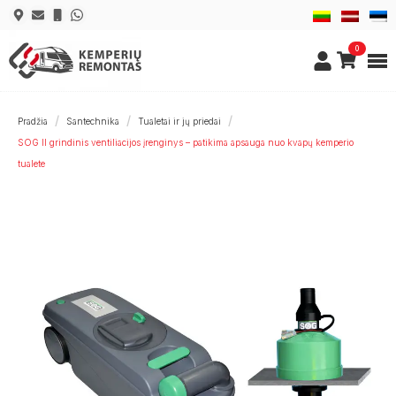
0
Pradžia
Santechnika
Tualetai ir jų priedai
SOG II grindinis ventiliacijos įrenginys – patikima apsauga nuo kvapų kemperio
tualete