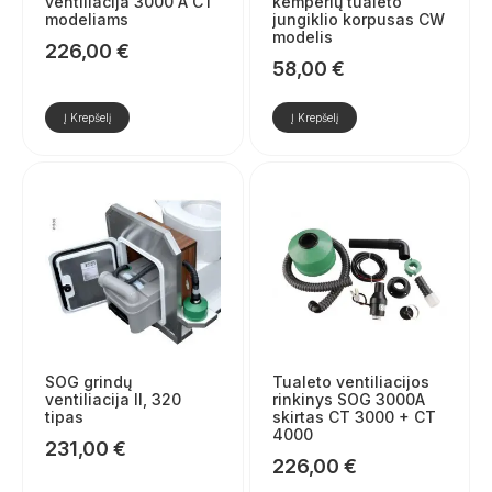
ventiliacija 3000 A CT
kemperių tualeto
modeliams
jungiklio korpusas CW
modelis
226,00
€
58,00
€
Į Krepšelį
Į Krepšelį
SOG grindų
Tualeto ventiliacijos
ventiliacija II, 320
rinkinys SOG 3000A
tipas
skirtas CT 3000 + CT
4000
231,00
€
226,00
€