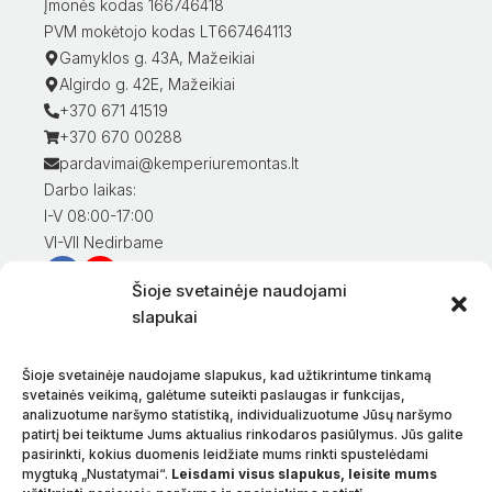
Įmonės kodas 166746418
PVM mokėtojo kodas LT667464113
Gamyklos g. 43A, Mažeikiai
Algirdo g. 42E, Mažeikiai
+370 671 41519
+370 670 00288
pardavimai@kemperiuremontas.lt
Darbo laikas:
I-V 08:00-17:00
VI-VII Nedirbame
Šioje svetainėje naudojami
Informacija klientams
slapukai
Mano paskyra
Prekių apmokėjimas
Šioje svetainėje naudojame slapukus, kad užtikrintume tinkamą
Prekių pristatymas
svetainės veikimą, galėtume suteikti paslaugas ir funkcijas,
analizuotume naršymo statistiką, individualizuotume Jūsų naršymo
Prekių grąžinimas
patirtį bei teiktume Jums aktualius rinkodaros pasiūlymus. Jūs galite
Sąlygos ir taisyklės
pasirinkti, kokius duomenis leidžiate mums rinkti spustelėdami
Privatumo politika
mygtuką „Nustatymai“.
Leisdami visus slapukus, leisite mums