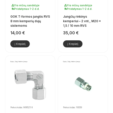
Yra mūsų sandėlyje
Yra mūsų sandėlyje
Pristatymas 1-2 d.d.
Pristatymas 1-2 d.d.
GOK T‑formos jungtis RVS
Jungčių rinkinys
8 mm kemperių dujų
kemperiui – 2 vnt., M20 ×
sistemoms
1,5 / 10 mm RVS
14,00
€
35,00
€
Į Krepšelį
Į Krepšelį
Dujos, Dujų tiekimo įranga
Dujos, Dujų tiekimo įranga
Prekės kodas: M9952514
Prekės kodas: 106356