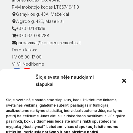
PVM mokėtojo kodas LT667464113
Gamyklos g. 43A, Mažeikiai
Algirdo g. 42E, Mažeikiai
+370 671 41519
+370 670 00288
pardavimai@kemperiuremontas.lt
Darbo laikas:
I-V 08:00-17:00
VI-VII Nedirbame
Šioje svetainėje naudojami
Informacija klientams
slapukai
Mano paskyra
Prekių apmokėjimas
Šioje svetainėje naudojame slapukus, kad užtikrintume tinkamą
Prekių pristatymas
svetainės veikimą, galėtume suteikti paslaugas ir funkcijas,
analizuotume naršymo statistiką, individualizuotume Jūsų naršymo
Prekių grąžinimas
patirtį bei teiktume Jums aktualius rinkodaros pasiūlymus. Jūs galite
Sąlygos ir taisyklės
pasirinkti, kokius duomenis leidžiate mums rinkti spustelėdami
Privatumo politika
mygtuką „Nustatymai“.
Leisdami visus slapukus, leisite mums
užtikrinti geriausią naršymo ir apsipirkimo patirtį.
Apie mus