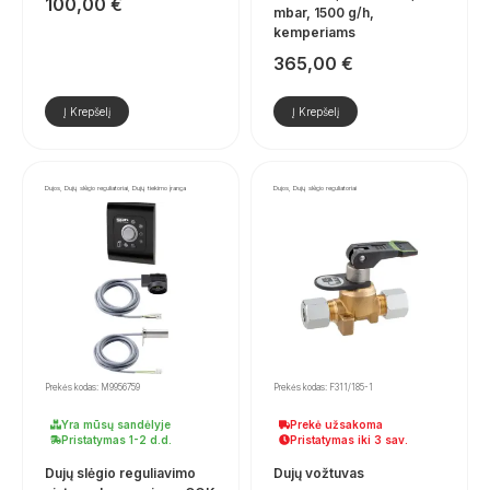
100,00
€
mbar, 1500 g/h,
kemperiams
365,00
€
Į Krepšelį
Į Krepšelį
Dujos, Dujų slėgio reguliatoriai, Dujų tiekimo įranga
Dujos, Dujų slėgio reguliatoriai
Prekės kodas: M9956759
Prekės kodas: F311/185-1
Yra mūsų sandėlyje
Prekė užsakoma
Pristatymas 1-2 d.d.
Pristatymas iki 3 sav.
Dujų slėgio reguliavimo
Dujų vožtuvas