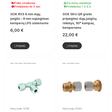
Prekė užsakoma
Yra mūsų sandėlyje
Pristatymas iki 3 sav.
Pristatymas 1-2 d.d.
GOK RVS 8 mm dujų
GOK SKU‑QR greito
jungtis – 8 mm sujungimas
prijungimo dujų jungčių
kemperių LPG sistemoms
rinkinys, 90° kampas,
kemperiams
6,00
€
22,00
€
Į Krepšelį
Į Krepšelį
Dujos, Dujų balionai, Dujų tiekimo įranga
Dujos, Dujų tiekimo įranga
Prekės kodas: 107790
Prekės kodas: R75420