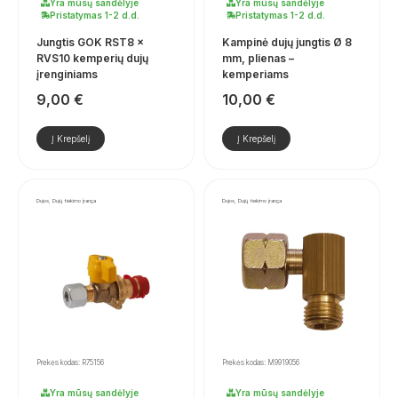
Yra mūsų sandėlyje
Yra mūsų sandėlyje
Pristatymas 1-2 d.d.
Pristatymas 1-2 d.d.
Jungtis GOK RST8 ×
Kampinė dujų jungtis Ø 8
RVS10 kemperių dujų
mm, plienas –
įrenginiams
kemperiams
9,00
€
10,00
€
Į Krepšelį
Į Krepšelį
Dujos, Dujų tiekimo įranga
Dujos, Dujų tiekimo įranga
Prekės kodas: R75156
Prekės kodas: M9919056
Yra mūsų sandėlyje
Yra mūsų sandėlyje