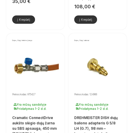
35,00
€
108,00
€
Į Krepšelį
Į Krepšelį
Dujos, Dujų tiekimo įranga
Dujos, Dujų balionai
Prekės kodas: R75427
Prekės kodas: 124966
Yra mūsų sandėlyje
Yra mūsų sandėlyje
Pristatymas 1-2 d.d.
Pristatymas 1-2 d.d.
Cramatic ConnectDrive
DREHMEISTER DISH dujų
aukšto slėgio dujų žarna
baliono adapteris G 5/8
su SBS apsauga, 450 mm
LH (G.7), 98 mm –