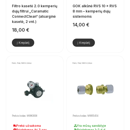
Filtro kasetė 2.0 kemperių
GOK alkūnė RVS 10 × RVS
dujų filtrui „Caramatic
8 mm – kemperių dujų
ConnectClean“ (atsarginė
sistemoms
kasetė, 2 vnt.)
14,00
€
18,00
€
Į Krepšelį
Į Krepšelį
Dujos, Dujų tiekimo įranga
Dujos, Dujų tiekimo įranga
Prekės kodas: M9963008
Prekės kodas: M9955454
Prekė užsakoma
Yra mūsų sandėlyje
Pristatymas iki 3 sav.
Pristatymas 1-2 d.d.