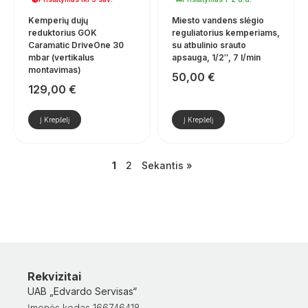
Kemperių dujų
Miesto vandens slėgio
reduktorius GOK
reguliatorius kemperiams,
Caramatic DriveOne 30
su atbulinio srauto
mbar (vertikalus
apsauga, 1/2″, 7 l/min
montavimas)
50,00
€
129,00
€
Į Krepšelį
Į Krepšelį
1
2
Sekantis »
Rekvizitai
UAB „Edvardo Servisas“
Įmonės kodas 166746418