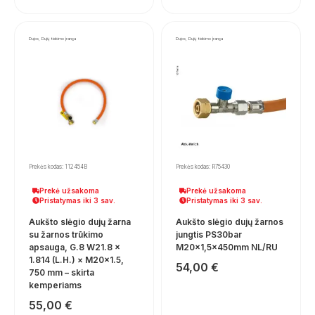
Dujos, Dujų tiekimo įranga
Dujos, Dujų tiekimo įranga
Prekės kodas: 112454B
Prekės kodas: R75430
Prekė užsakoma
Prekė užsakoma
Pristatymas iki 3 sav.
Pristatymas iki 3 sav.
Aukšto slėgio dujų žarna
Aukšto slėgio dujų žarnos
su žarnos trūkimo
jungtis PS30bar
apsauga, G.8 W21.8 ×
M20x1,5x450mm NL/RU
1.814 (L.H.) × M20×1.5,
54,00
€
750 mm – skirta
kemperiams
55,00
€