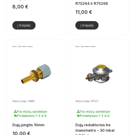
R75264 ir R75266
8,00
€
11,00
€
Į Krepšelį
Į Krepšelį
Dujos, Dujų tiekimo įranga
Dujos, Dujų tiekimo įranga
Prekės kodas: 108881
Prekės kodas: R75312
Yra mūsų sandėlyje
Yra mūsų sandėlyje
Pristatymas 1-2 d.d.
Pristatymas 1-2 d.d.
Dujų jungtis 10mm
Dujų reduktorius be
manometro – 30 mbar
10,00
€