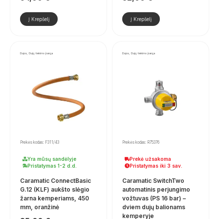
Į Krepšelį
Į Krepšelį
Dujos, Dujų tiekimo įranga
Dujos, Dujų tiekimo įranga
Prekės kodas: F311/43
Prekės kodas: R75376
Yra mūsų sandėlyje
Prekė užsakoma
Pristatymas 1-2 d.d.
Pristatymas iki 3 sav.
Caramatic ConnectBasic
Caramatic SwitchTwo
G.12 (KLF) aukšto slėgio
automatinis perjungimo
žarna kemperiams, 450
vožtuvas (PS 16 bar) –
mm, oranžinė
dviem dujų balionams
kemperyje