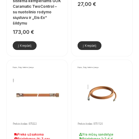
sistema kemperiams GOK
27,00
€
Caramatic TwoControl –
su nuotolinio rodymo
siųstuvu ir „Eis‑Ex“
šildymu
173,00
€
Į Krepšelį
Į Krepšelį
Dujos, Dujų tiekimo įranga
Dujos, Dujų tiekimo įranga
Prekės kodas: R75322
Prekės kodas: R751120
Prekė užsakoma
Yra mūsų sandėlyje
Pristatymas iki 3 sav.
Pristatymas 1-2 d.d.