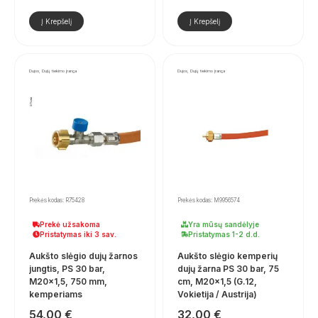
Į Krepšelį
Į Krepšelį
Dujos, Dujų tiekimo įranga
Dujos, Dujų tiekimo įranga
Prekės kodas: R75428
Prekės kodas: M9956574
Prekė užsakoma
Yra mūsų sandėlyje
Pristatymas iki 3 sav.
Pristatymas 1-2 d.d.
Aukšto slėgio dujų žarnos
Aukšto slėgio kemperių
jungtis, PS 30 bar,
dujų žarna PS 30 bar, 75
M20×1,5, 750 mm,
cm, M20x1,5 (G.12,
kemperiams
Vokietija / Austrija)
54,00
€
32,00
€