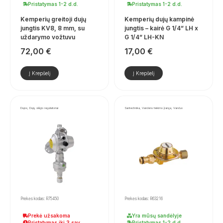
Pristatymas 1-2 d.d.
Pristatymas 1-2 d.d.
Kemperių greitoji dujų
Kemperių dujų kampinė
jungtis KV8, 8 mm, su
jungtis – kairė G 1/4” LH x
uždarymo vožtuvu
G 1/4” LH-KN
72,00
€
17,00
€
Į Krepšelį
Į Krepšelį
Dujos, Dujų slėgio reguliatoriai
Santechnika, Vandens tiekimo įranga, Vanduo
Prekės kodas: R75450
Prekės kodas: R63216
Prekė užsakoma
Yra mūsų sandėlyje
Pristatymas iki 3 sav.
Pristatymas 1-2 d.d.