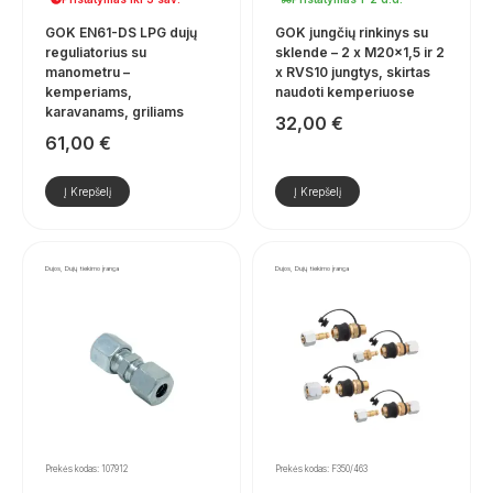
GOK EN61-DS LPG dujų
GOK jungčių rinkinys su
reguliatorius su
sklende – 2 x M20x1,5 ir 2
manometru –
x RVS10 jungtys, skirtas
kemperiams,
naudoti kemperiuose
karavanams, griliams
32,00
€
61,00
€
Į Krepšelį
Į Krepšelį
Dujos, Dujų tiekimo įranga
Dujos, Dujų tiekimo įranga
Prekės kodas: 107912
Prekės kodas: F350/463