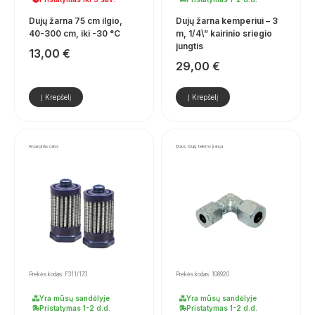
Dujų žarna 75 cm ilgio,
Dujų žarna kemperiui – 3
40-300 cm, iki -30 °C
m, 1/4\” kairinio sriegio
jungtis
13,00
€
29,00
€
Į Krepšelį
Į Krepšelį
Atsarginės dalys
Dujos, Dujų tiekimo įranga
Prekės kodas: F311/173
Prekės kodas: 108920
Yra mūsų sandėlyje
Yra mūsų sandėlyje
Pristatymas 1-2 d.d.
Pristatymas 1-2 d.d.