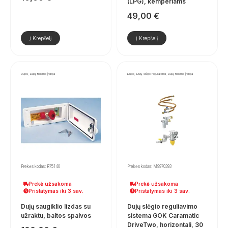
(LPG), kemperiams
49,00
€
Į Krepšelį
Į Krepšelį
Dujos, Dujų tiekimo įranga
Dujos, Dujų slėgio reguliatoriai, Dujų tiekimo įranga
Prekės kodas: R75140
Prekės kodas: M9970393
Prekė užsakoma
Prekė užsakoma
Pristatymas iki 3 sav.
Pristatymas iki 3 sav.
Dujų saugiklio lizdas su
Dujų slėgio reguliavimo
užraktu, baltos spalvos
sistema GOK Caramatic
DriveTwo, horizontali, 30