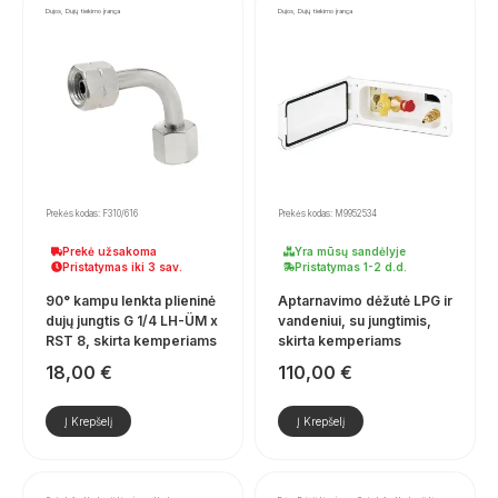
Dujos, Dujų tiekimo įranga
Dujos, Dujų tiekimo įranga
Prekės kodas: F310/616
Prekės kodas: M9952534
Prekė užsakoma
Yra mūsų sandėlyje
Pristatymas iki 3 sav.
Pristatymas 1-2 d.d.
90° kampu lenkta plieninė
Aptarnavimo dėžutė LPG ir
dujų jungtis G 1/4 LH-ÜM x
vandeniui, su jungtimis,
RST 8, skirta kemperiams
skirta kemperiams
18,00
€
110,00
€
Į Krepšelį
Į Krepšelį