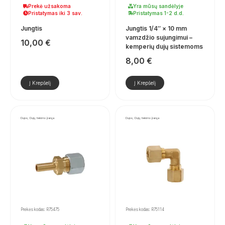
Prekė užsakoma
Yra mūsų sandėlyje
Pristatymas iki 3 sav.
Pristatymas 1-2 d.d.
Jungtis
Jungtis 1/4″ × 10 mm
vamzdžio sujungimui –
10,00
€
kemperių dujų sistemoms
8,00
€
Į Krepšelį
Į Krepšelį
Dujos, Dujų tiekimo įranga
Dujos, Dujų tiekimo įranga
Prekės kodas: R75475
Prekės kodas: R75114