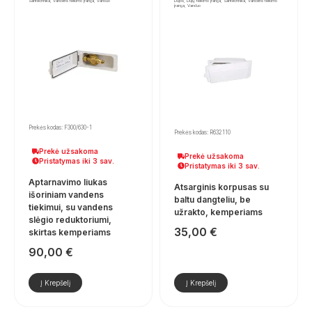
Santechnika, Vandens tiekimo įranga, Vanduo
Dujos, Dujų tiekimo įranga, Santechnika, Vandens tiekimo
įranga, Vanduo
Prekės kodas: F300/630-1
Prekės kodas: R632110
Prekė užsakoma
Prekė užsakoma
Pristatymas iki 3 sav.
Pristatymas iki 3 sav.
Aptarnavimo liukas
Atsarginis korpusas su
išoriniam vandens
baltu dangteliu, be
tiekimui, su vandens
užrakto, kemperiams
slėgio reduktoriumi,
35,00
€
skirtas kemperiams
90,00
€
Į Krepšelį
Į Krepšelį