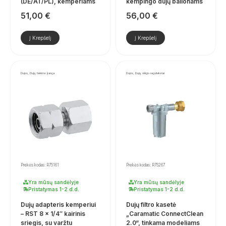
(DE/AT/PL), kemperiams
kempingo dujų balionams
51,00
€
56,00
€
Į Krepšelį
Į Krepšelį
Dujos, Dujų tiekimo įranga
Dujos, Dujų slėgio reguliatoriai
Prekės kodas: R75161
Prekės kodas: R75267
Yra mūsų sandėlyje
Yra mūsų sandėlyje
Pristatymas 1-2 d.d.
Pristatymas 1-2 d.d.
Dujų adapteris kemperiui
Dujų filtro kasetė
– RST 8 × 1/4″ kairinis
„Caramatic ConnectClean
sriegis, su varžtu
2.0“, tinkama modeliams