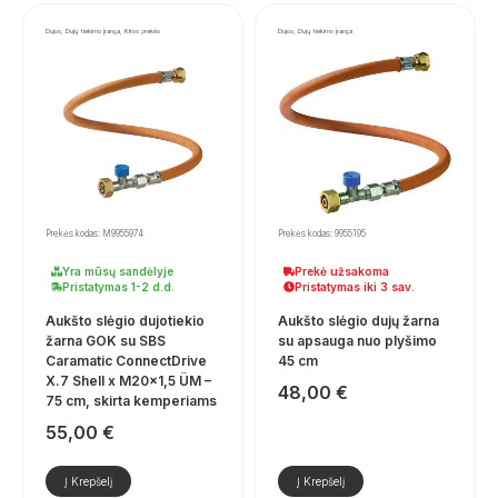
Dujos, Dujų tiekimo įranga, Kitos prekės
Dujos, Dujų tiekimo įranga
Prekės kodas: M9955974
Prekės kodas: 9955195
Yra mūsų sandėlyje
Prekė užsakoma
Pristatymas 1-2 d.d.
Pristatymas iki 3 sav.
Aukšto slėgio dujotiekio
Aukšto slėgio dujų žarna
žarna GOK su SBS
su apsauga nuo plyšimo
Caramatic ConnectDrive
45 cm
X.7 Shell x M20x1,5 ÜM –
48,00
€
75 cm, skirta kemperiams
55,00
€
Į Krepšelį
Į Krepšelį