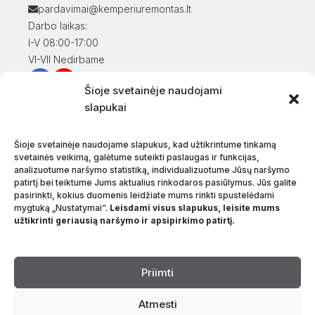
pardavimai@kemperiuremontas.lt
Darbo laikas:
I-V 08:00-17:00
VI-VII Nedirbame
Šioje svetainėje naudojami
Informacija klientams
slapukai
Mano paskyra
Prekių apmokėjimas
Šioje svetainėje naudojame slapukus, kad užtikrintume tinkamą
Prekių pristatymas
svetainės veikimą, galėtume suteikti paslaugas ir funkcijas,
analizuotume naršymo statistiką, individualizuotume Jūsų naršymo
Prekių grąžinimas
patirtį bei teiktume Jums aktualius rinkodaros pasiūlymus. Jūs galite
Sąlygos ir taisyklės
pasirinkti, kokius duomenis leidžiate mums rinkti spustelėdami
Privatumo politika
mygtuką „Nustatymai“.
Leisdami visus slapukus, leisite mums
užtikrinti geriausią naršymo ir apsipirkimo patirtį.
Apie mus
Kontaktai
Kalba
Priimti
Atmesti