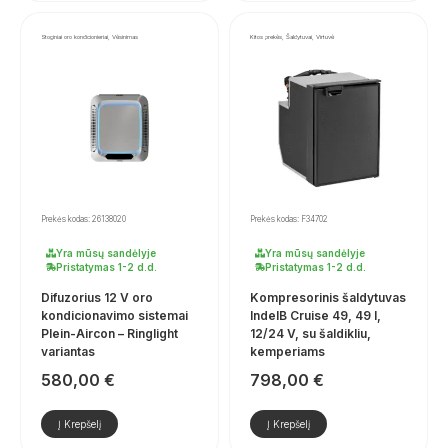
Stoginiai oro kondicionieriai, Vėsinimas
Kitos prekės, Šaldytuvai, Virtuvė
Prekės kodas: 26138020
Prekės kodas: F34702
Yra mūsų sandėlyje
Yra mūsų sandėlyje
Pristatymas 1-2 d.d.
Pristatymas 1-2 d.d.
Difuzorius 12 V oro
Kompresorinis šaldytuvas
kondicionavimo sistemai
IndelB Cruise 49, 49 l,
Plein-Aircon – Ringlight
12/24 V, su šaldikliu,
variantas
kemperiams
580,00
€
798,00
€
Į Krepšelį
Į Krepšelį