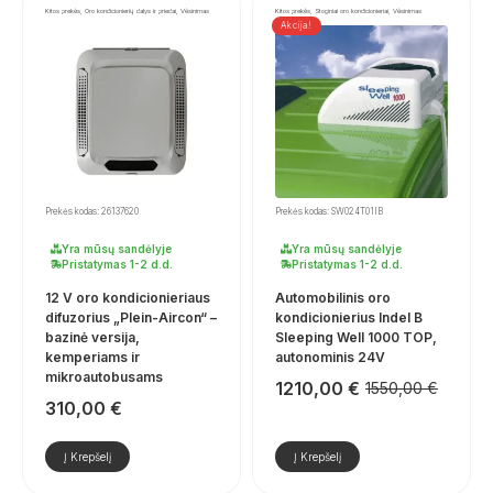
Kitos prekės, Oro kondicionierių dalys ir priedai, Vėsinimas
Kitos prekės, Stoginiai oro kondicionieriai, Vėsinimas
Akcija!
Prekės kodas: 26137620
Prekės kodas: SW024T01IB
Yra mūsų sandėlyje
Yra mūsų sandėlyje
Pristatymas 1-2 d.d.
Pristatymas 1-2 d.d.
12 V oro kondicionieriaus
Automobilinis oro
difuzorius „Plein-Aircon“ –
kondicionierius Indel B
bazinė versija,
Sleeping Well 1000 TOP,
kemperiams ir
autonominis 24V
mikroautobusams
1210,00
€
1550,00
€
Pradinė
Dabartinė
310,00
€
kaina
kaina
buvo:
yra:
1550,00 €.
1210,00 €.
Į Krepšelį
Į Krepšelį