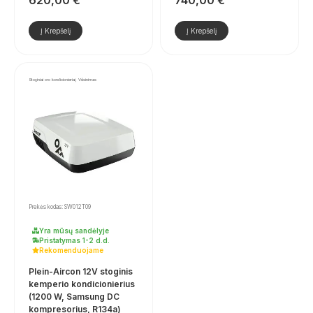
Į Krepšelį
Į Krepšelį
Stoginiai oro kondicionieriai, Vėsinimas
Prekės kodas: SW012T09
Yra mūsų sandėlyje
Pristatymas 1-2 d.d.
Rekomenduojame
Plein-Aircon 12V stoginis
kemperio kondicionierius
(1200 W, Samsung DC
kompresorius, R134a)