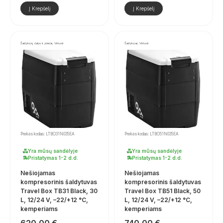
Į Krepšelį
Į Krepšelį
Šaldytuvų dalys ir priedai, Virtuvė
Šaldytuvai, Virtuvė
Prekės kodas: LTBO31N035EA
Prekės kodas: LTBO51N035EA
Yra mūsų sandėlyje
Yra mūsų sandėlyje
Pristatymas 1-2 d.d.
Pristatymas 1-2 d.d.
Nešiojamas
Nešiojamas
kompresorinis šaldytuvas
kompresorinis šaldytuvas
Travel Box TB31 Black, 30
Travel Box TB51 Black, 50
L, 12/24 V, –22/+12 °C,
L, 12/24 V, –22/+12 °C,
kemperiams
kemperiams
620,00
€
740,00
€