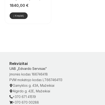
1840,00
€
Į Krepšelį
Rekvizitai
UAB „Edvardo Servisas“
Įmonės kodas 166746418
PVM mokėtojo kodas LT667464113
Gamyklos g. 43A, Mažeikiai
Algirdo g. 42E, Mažeikiai
+370 671 41519
+370 670 00288