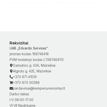
Rekvizitai
UAB „Edvardo Servisas“
Įmonės kodas 166746418
PVM mokėtojo kodas LT667464113
Gamyklos g. 43A, Mažeikiai
Algirdo g. 42E, Mažeikiai
+370 671 41519
+370 670 00288
pardavimai@kemperiuremontas.lt
Darbo laikas:
I-V 08:00-17:00
VI-VII Nedirbame