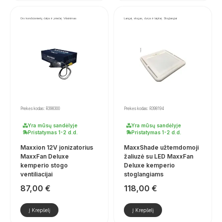
Oro kondicionierių dalys ir priedai, Vėsinimas
Langai, stogas, durys ir laiptai, Stoglangiai
Prekės kodas: R398300
Prekės kodas: R398194
Yra mūsų sandėlyje
Yra mūsų sandėlyje
Pristatymas 1-2 d.d.
Pristatymas 1-2 d.d.
Maxxion 12V jonizatorius
MaxxShade užtemdomoji
MaxxFan Deluxe
žaliuzė su LED MaxxFan
kemperio stogo
Deluxe kemperio
ventiliacijai
stoglangiams
87,00
€
118,00
€
Į Krepšelį
Į Krepšelį