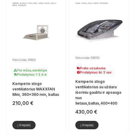
Laikikliai, apsaugos ir kitos dalys, Langai, stogas, durys ir
Langai, stogas, durys ir laiptai, Stoglangiai
laiptai, Stoglangiai
Prekės kodas: R398192
Prekės kodas: R39828
Prekė užsakoma
Yra mūsų sandėlyje
Pristatymas iki 3 sav.
Pristatymas 1-2 d.d.
Kemperio stogo
Kemperio stogo
ventiliatorius su uždaru
ventiliatorius MAXXFAN
išoriniu gaubtu ir apsauga
Mini, 360×360 mm, baltas
nuo
210,00
€
lietaus,baltas,400×400
430,00
€
Į Krepšelį
Į Krepšelį