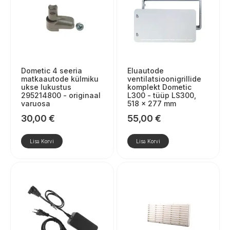
Dometic 4 seeria
Eluautode
matkaautode külmiku
ventilatsioonigrillide
ukse lukustus
komplekt Dometic
295214800 - originaal
L300 - tüüp LS300,
varuosa
518 × 277 mm
30,00
€
55,00
€
Lisa Korvi
Lisa Korvi