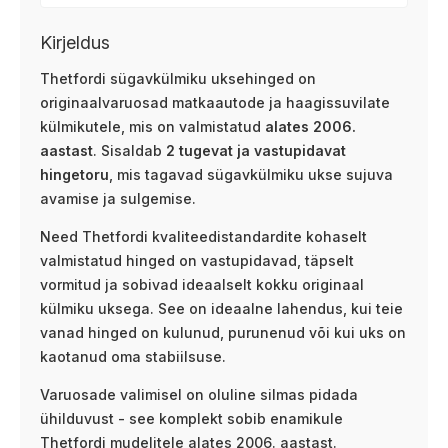
Kirjeldus
Thetfordi sügavkülmiku uksehinged on
originaalvaruosad matkaautode ja haagissuvilate
külmikutele, mis on valmistatud
alates 2006.
aastast
. Sisaldab
2 tugevat ja vastupidavat
hingetoru
, mis tagavad sügavkülmiku ukse sujuva
avamise ja sulgemise.
Need Thetfordi kvaliteedistandardite kohaselt
valmistatud hinged on vastupidavad, täpselt
vormitud ja sobivad ideaalselt kokku originaal
külmiku uksega. See on ideaalne lahendus, kui teie
vanad hinged on kulunud, purunenud või kui uks on
kaotanud oma stabiilsuse.
Varuosade valimisel on oluline silmas pidada
ühilduvust - see komplekt sobib enamikule
Thetfordi mudelitele alates 2006. aastast.