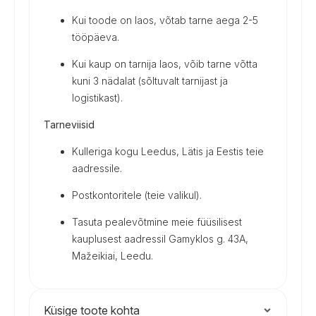
Kui toode on laos, võtab tarne aega 2-5
tööpäeva.
Kui kaup on tarnija laos, võib tarne võtta
kuni 3 nädalat (sõltuvalt tarnijast ja
logistikast).
Tarneviisid
Kulleriga kogu Leedus, Lätis ja Eestis teie
aadressile.
Postkontoritele (teie valikul).
Tasuta pealevõtmine meie füüsilisest
kauplusest aadressil Gamyklos g. 43A,
Mažeikiai, Leedu.
Küsige toote kohta