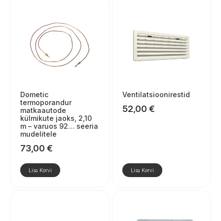
Dometic
Ventilatsioonirestid
termoporandur
52,00
€
matkaautode
külmikute jaoks, 2,10
m – varuos 92… seeria
mudelitele
73,00
€
Lisa Korvi
Lisa Korvi