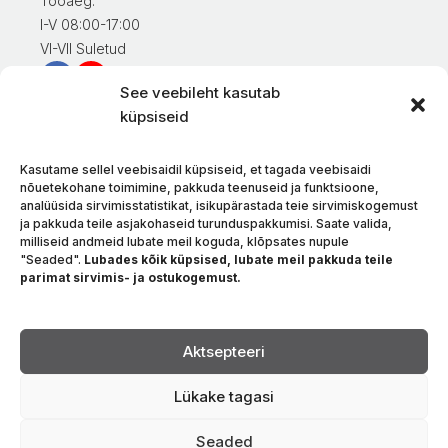
Tööaeg:
I-V 08:00-17:00
VI-VII Suletud
See veebileht kasutab
Teave klientidele
küpsiseid
Minu konto
Kaupade eest tasumine
Kasutame sellel veebisaidil küpsiseid, et tagada veebisaidi
Kaupade tarnimine
nõuetekohane toimimine, pakkuda teenuseid ja funktsioone,
analüüsida sirvimisstatistikat, isikupärastada teie sirvimiskogemust
Kaupade tagastamine
ja pakkuda teile asjakohaseid turunduspakkumisi. Saate valida,
Tingimused ja eeskirjad
milliseid andmeid lubate meil koguda, klõpsates nupule
Privaatsuspoliitika
"Seaded".
Lubades kõik küpsised, lubate meil pakkuda teile
parimat sirvimis- ja ostukogemust.
Meie kohta
Kontakt
Keel
Aktsepteeri
Lükake tagasi
Seaded