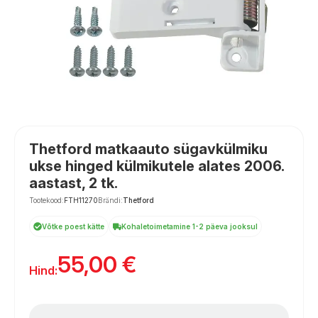
Thetford matkaauto sügavkülmiku
ukse hinged külmikutele alates 2006.
aastast, 2 tk.
Tootekood:
FTH11270
Brändi:
Thetford
Võtke poest kätte
Kohaletoimetamine 1-2 päeva jooksul
55,00
€
Hind: