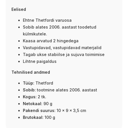
Eelised
Ehtne Thetfordi varuosa
Sobib alates 2006. aastast toodetud
külmikutele.
Kaasa arvatud 2 hingedega
Vastupidavad, vastupidavad materjalid
Tagab ukse stabiilse ja sujuva toimimise
Lihtne paigaldus
Tehnilised andmed
Tüüp:
Thetford
Sobib:
tootmine alates 2006. aastast
Kogus:
2 tk.
Netokaal:
90 g
Pakendi suurus:
10 × 9 × 3,5 cm
Brutokaal:
100 g