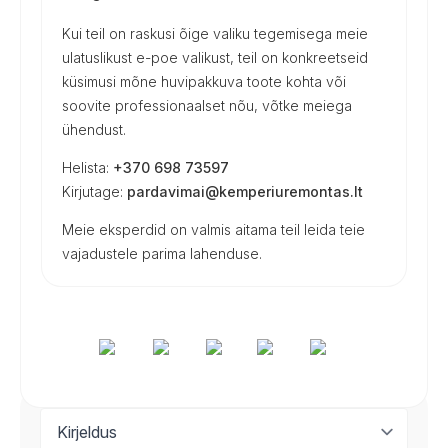
Kui teil on raskusi õige valiku tegemisega meie
ulatuslikust e-poe valikust, teil on konkreetseid
küsimusi mõne huvipakkuva toote kohta või
soovite professionaalset nõu, võtke meiega
ühendust.
Helista:
+370 698 73597
Kirjutage:
pardavimai@kemperiuremontas.lt
Meie eksperdid on valmis aitama teil leida teie
vajadustele parima lahenduse.