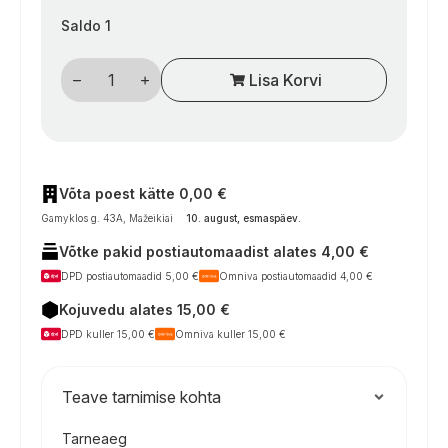
Saldo 1
Thetford
Lisa Korvi
kemperių
šaldiklio
durelių
vyriai
šaldytuvams
nuo
2006
m.,
Võta poest kätte 0,00 €
2
Gamyklos g. 43A, Mažeikiai
10. august, esmaspäev
.
vnt.
kogus
Võtke pakid postiautomaadist alates 4,00 €
DPD postiautomaadid 5,00 €
Omniva postiautomaadid 4,00 €
Kojuvedu alates 15,00 €
DPD kuller 15,00 €
Omniva kuller 15,00 €
Teave tarnimise kohta
Tarneaeg