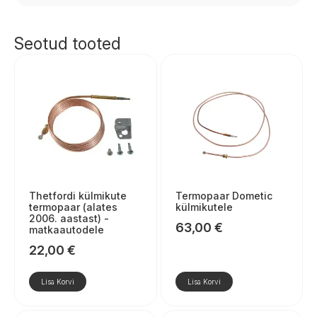
Seotud tooted
Thetfordi külmikute
Termopaar Dometic
termopaar (alates
külmikutele
2006. aastast) -
63,00
€
matkaautodele
22,00
€
Lisa Korvi
Lisa Korvi