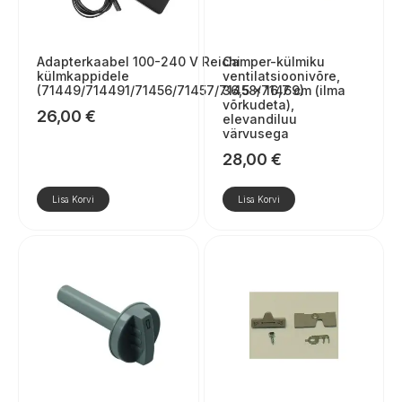
Adapterkaabel 100-240 V Reichi
Camper-külmiku
külmkappidele
ventilatsioonivõre,
(71449/714491/71456/71457/71458/71469)
36,5 × 16,7 cm (ilma
võrkudeta),
26,00
€
elevandiluu
värvusega
28,00
€
Lisa Korvi
Lisa Korvi