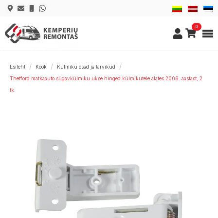
0
Esileht
Köök
Külmiku osad ja tarvikud
Thetford matkaauto sügavkülmiku ukse hinged külmikutele alates 2006. aastast, 2
tk.