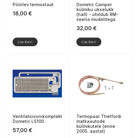
Pöörlev termostaat
Dometic Camper
külmiku ukselukk
18,00
€
(hall) - ühildub RM-
seeria mudelitega
32,00
€
Lisa Korvi
Lisa Korvi
Ventilatsioonikomplekt
Termopaar Thetfordi
Dometic LS100
matkaautode
külmikutele (enne
57,00
€
2005. aastat)