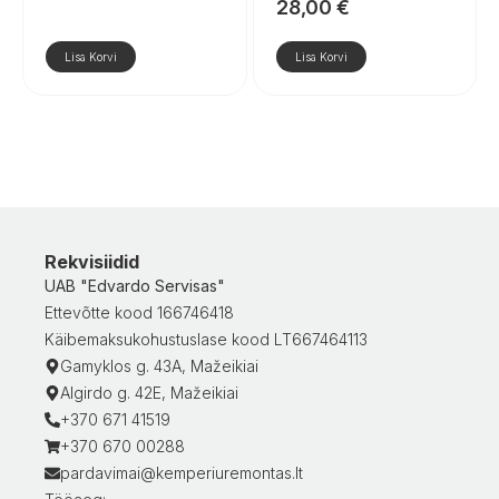
28,00
€
Lisa Korvi
Lisa Korvi
Rekvisiidid
UAB "Edvardo Servisas"
Ettevõtte kood 166746418
Käibemaksukohustuslase kood LT667464113
Gamyklos g. 43A, Mažeikiai
Algirdo g. 42E, Mažeikiai
+370 671 41519
+370 670 00288
pardavimai@kemperiuremontas.lt