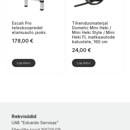
Escali Pro
Tihendusmaterjal
teleskoopredel
Dometic Mini Heki /
elamuauto jaoks
Mini Heki Style / Mini
Heki FL matkaautode
178,00
€
katustele, 160 cm
24,00
€
Lisa Korvi
Lisa Korvi
Rekvisiidid
UAB "Edvardo Servisas"
Ettevõtte kood 166746418