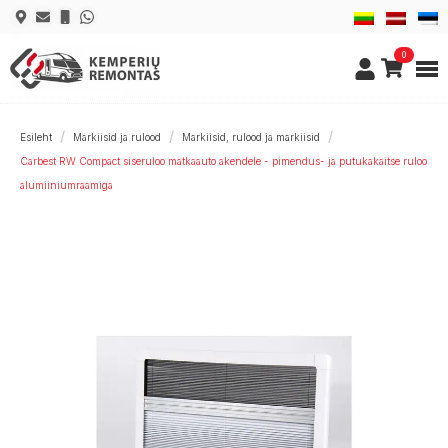
0
Esileht
Markiisid ja rulood
Markiisid, rulood ja markiisid
Carbest RW Compact siseruloo matkaauto akendele - pimendus- ja putukakaitse ruloo
alumiiniumraamiga