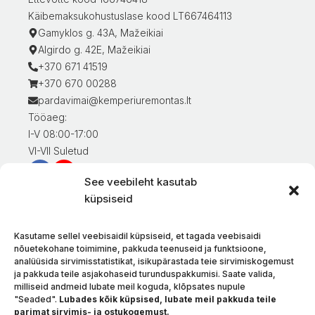
Käibemaksukohustuslase kood LT667464113
Gamyklos g. 43A, Mažeikiai
Algirdo g. 42E, Mažeikiai
+370 671 41519
+370 670 00288
pardavimai@kemperiuremontas.lt
Tööaeg:
I-V 08:00-17:00
VI-VII Suletud
See veebileht kasutab
Teave klientidele
küpsiseid
Minu konto
Kaupade eest tasumine
Kasutame sellel veebisaidil küpsiseid, et tagada veebisaidi
Kaupade tarnimine
nõuetekohane toimimine, pakkuda teenuseid ja funktsioone,
analüüsida sirvimisstatistikat, isikupärastada teie sirvimiskogemust
Kaupade tagastamine
ja pakkuda teile asjakohaseid turunduspakkumisi. Saate valida,
Tingimused ja eeskirjad
milliseid andmeid lubate meil koguda, klõpsates nupule
Privaatsuspoliitika
"Seaded".
Lubades kõik küpsised, lubate meil pakkuda teile
parimat sirvimis- ja ostukogemust.
Meie kohta