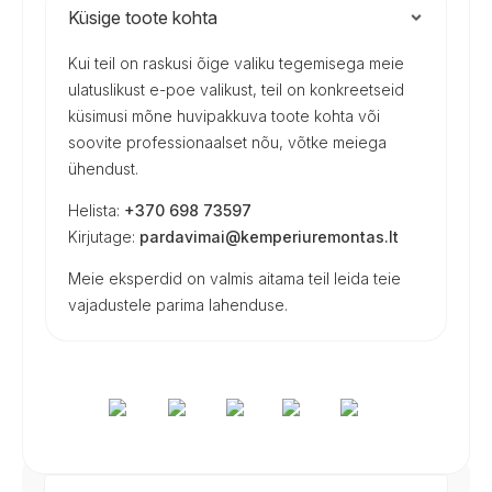
Küsige toote kohta
Kui teil on raskusi õige valiku tegemisega meie
ulatuslikust e-poe valikust, teil on konkreetseid
küsimusi mõne huvipakkuva toote kohta või
soovite professionaalset nõu, võtke meiega
ühendust.
Helista:
+370 698 73597
Kirjutage:
pardavimai@kemperiuremontas.lt
Meie eksperdid on valmis aitama teil leida teie
vajadustele parima lahenduse.