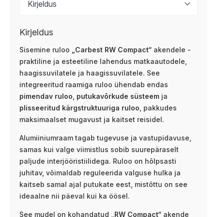
Kirjeldus
Sisemine ruloo
„Carbest RW Compact“
akendele -
praktiline ja esteetiline lahendus matkaautodele,
haagissuvilatele ja haagissuvilatele. See
integreeritud raamiga ruloo ühendab endas
pimendav ruloo
,
putukavõrkude süsteem
ja
plisseeritud kärgstruktuuriga ruloo
, pakkudes
maksimaalset mugavust ja kaitset reisidel.
Alumiiniumraam tagab tugevuse ja vastupidavuse,
samas kui valge viimistlus sobib suurepäraselt
paljude interjööristiilidega. Ruloo on hõlpsasti
juhitav, võimaldab reguleerida valguse hulka ja
kaitseb samal ajal putukate eest, mistõttu on see
ideaalne nii päeval kui ka öösel.
See mudel on kohandatud
„RW Compact“
akende