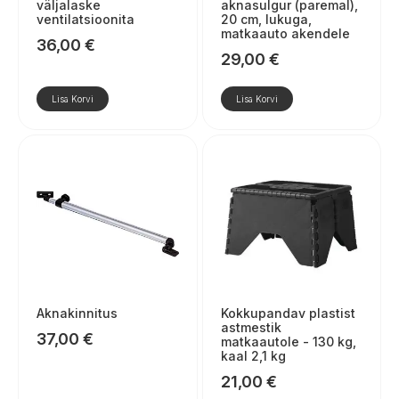
väljalaske
aknasulgur (paremal),
ventilatsioonita
20 cm, lukuga,
matkaauto akendele
36,00
€
29,00
€
Lisa Korvi
Lisa Korvi
Aknakinnitus
Kokkupandav plastist
astmestik
37,00
€
matkaautole - 130 kg,
kaal 2,1 kg
21,00
€