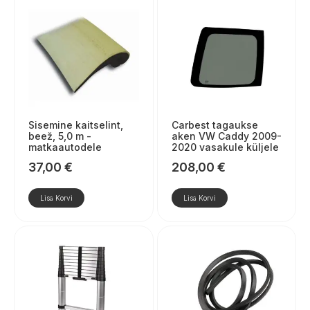
Sisemine kaitselint,
Carbest tagaukse
beež, 5,0 m -
aken VW Caddy 2009-
matkaautodele
2020 vasakule küljele
37,00
€
208,00
€
Lisa Korvi
Lisa Korvi