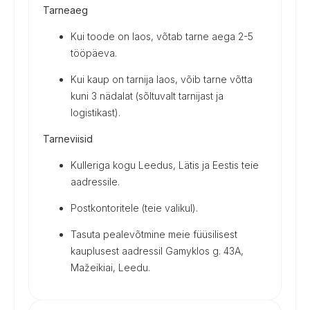
Tarneaeg
Kui toode on laos, võtab tarne aega 2-5
tööpäeva.
Kui kaup on tarnija laos, võib tarne võtta
kuni 3 nädalat (sõltuvalt tarnijast ja
logistikast).
Tarneviisid
Kulleriga kogu Leedus, Lätis ja Eestis teie
aadressile.
Postkontoritele (teie valikul).
Tasuta pealevõtmine meie füüsilisest
kauplusest aadressil Gamyklos g. 43A,
Mažeikiai, Leedu.