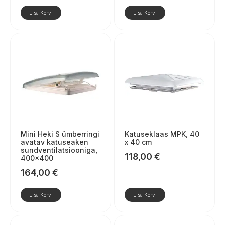
Lisa Korvi
Lisa Korvi
Mini Heki S ümberringi
Katuseklaas MPK, 40
avatav katuseaken
x 40 cm
sundventilatsiooniga,
118,00
€
400×400
164,00
€
Lisa Korvi
Lisa Korvi