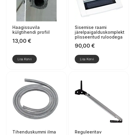
Haagissuvila
Sisemise raami
külgtihendi profiil
järelpaigalduskomplekt
plisseeritud ruloodega
13,00
€
90,00
€
Lisa Korvi
Lisa Korvi
Tihenduskummi ilma
Reguleeritav