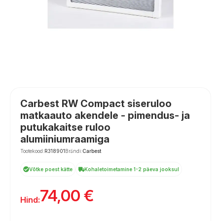
Carbest RW Compact siseruloo
matkaauto akendele - pimendus- ja
putukakaitse ruloo
alumiiniumraamiga
Tootekood:
R318901
Brändi:
Carbest
Võtke poest kätte
Kohaletoimetamine 1-2 päeva jooksul
74,00
€
Hind: