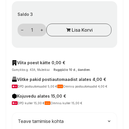
Saldo 3
Kemperių
Lisa Korvi
vidinis
roletas
„Carbest
RW
Compact“
langams
–
tamsinantis
Võta poest kätte 0,00 €
ir
Gamyklos g. 43A, Mažeikiai
Rugpjūčio 10 d., šiandien
.
nuo
vabzdžių
Võtke pakid postiautomaadist alates 4,00 €
saugantis
roletas
DPD postiautomaadid 5,00 €
Omniva postiautomaadid 4,00 €
su
aliuminio
Kojuvedu alates 15,00 €
rėmu
kogus
DPD kuller 15,00 €
Omniva kuller 15,00 €
Teave tarnimise kohta