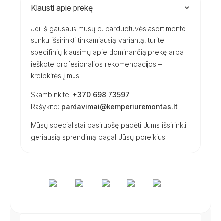
Klausti apie prekę
Jei iš gausaus mūsų e. parduotuvės asortimento
sunku išsirinkti tinkamiausią variantą, turite
specifinių klausimų apie dominančią prekę arba
ieškote profesionalios rekomendacijos –
kreipkitės į mus.
Skambinkite:
+370 698 73597
Rašykite:
pardavimai@kemperiuremontas.lt
Mūsų specialistai pasiruošę padėti Jums išsirinkti
geriausią sprendimą pagal Jūsų poreikius.