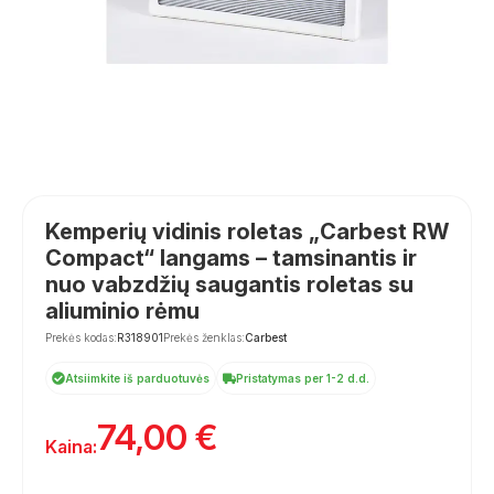
Kemperių vidinis roletas „Carbest RW
Compact“ langams – tamsinantis ir
nuo vabzdžių saugantis roletas su
aliuminio rėmu
Prekės kodas:
R318901
Prekės ženklas:
Carbest
Atsiimkite iš parduotuvės
Pristatymas per 1-2 d.d.
74,00
€
Kaina: