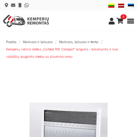
0
Pradžia
Markizės ir žaliuzės
Markizės, žaliuzės ir tentai
Kemperių vidinis roletas „Carbest RW Compact“ langams – tamsinantis ir nuo
vabzdžių saugantis roletas su aliuminio rėmu