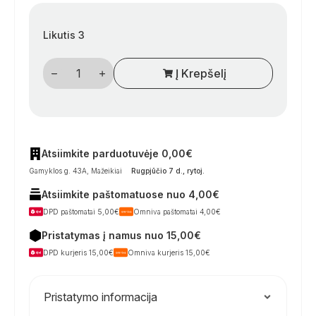
Likutis 3
produkto
Į Krepšelį
kiekis:
Kemperių
vidinis
roletas
„Carbest
RW
Compact“
langams
Atsiimkite parduotuvėje 0,00€
–
Gamyklos g. 43A, Mažeikiai
Rugpjūčio 7 d., rytoj
.
tamsinantis
ir
Atsiimkite paštomatuose nuo 4,00€
nuo
vabzdžių
DPD paštomatai 5,00€
Omniva paštomatai 4,00€
saugantis
roletas
Pristatymas į namus nuo 15,00€
su
aliuminio
DPD kurjeris 15,00€
Omniva kurjeris 15,00€
rėmu
Pristatymo informacija