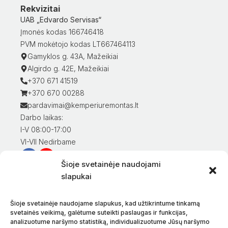
Rekvizitai
UAB „Edvardo Servisas“
Įmonės kodas 166746418
PVM mokėtojo kodas LT667464113
Gamyklos g. 43A, Mažeikiai
Algirdo g. 42E, Mažeikiai
+370 671 41519
+370 670 00288
pardavimai@kemperiuremontas.lt
Darbo laikas:
I-V 08:00-17:00
VI-VII Nedirbame
Šioje svetainėje naudojami
Informacija klientams
slapukai
Mano paskyra
Prekių apmokėjimas
Šioje svetainėje naudojame slapukus, kad užtikrintume tinkamą
Prekių pristatymas
svetainės veikimą, galėtume suteikti paslaugas ir funkcijas,
analizuotume naršymo statistiką, individualizuotume Jūsų naršymo
Prekių grąžinimas