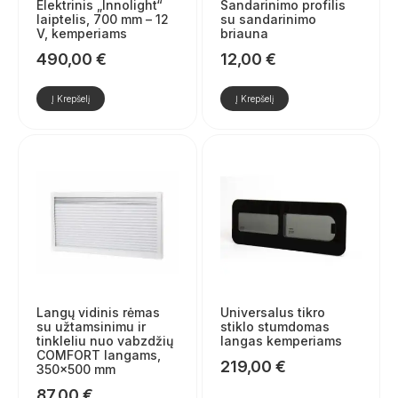
Elektrinis „Innolight“
Sandarinimo profilis
laiptelis, 700 mm – 12
su sandarinimo
V, kemperiams
briauna
490,00
€
12,00
€
Į Krepšelį
Į Krepšelį
Langų vidinis rėmas
Universalus tikro
su užtamsinimu ir
stiklo stumdomas
tinkleliu nuo vabzdžių
langas kemperiams
COMFORT langams,
219,00
€
350×500 mm
87,00
€