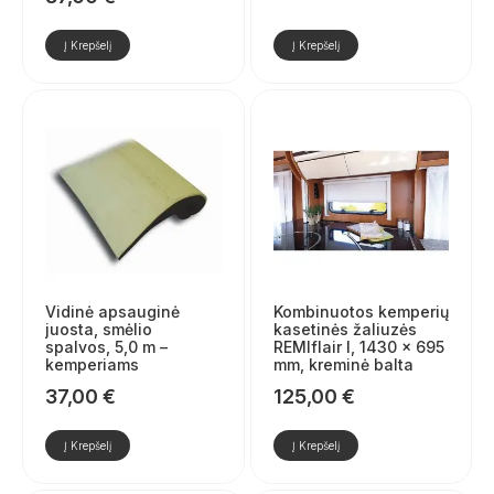
Į Krepšelį
Į Krepšelį
Vidinė apsauginė
Kombinuotos kemperių
juosta, smėlio
kasetinės žaliuzės
spalvos, 5,0 m –
REMIflair I, 1430 × 695
kemperiams
mm, kreminė balta
37,00
€
125,00
€
Į Krepšelį
Į Krepšelį