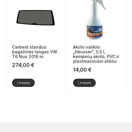
Carbest standus
Akrilo valiklis
bagažinės langas VW
„Heusser“, 0,5 l,
T6 Nuo 2016 m.
kemperių akrilo, PVC ir
plastmasiniam stiklui
274,00
€
14,00
€
Į Krepšelį
Į Krepšelį