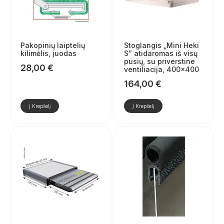
Pakopinių laiptelių
Stoglangis „Mini Heki
kilimėlis, juodas
S” atidaromas iš visų
pusių, su priverstine
28,00
€
ventiliacija, 400×400
164,00
€
Į Krepšelį
Į Krepšelį