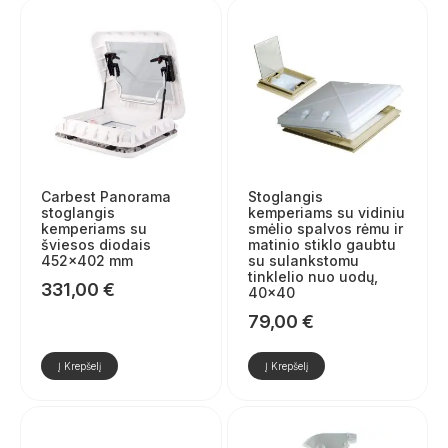
Carbest Panorama
Stoglangis
stoglangis
kemperiams su vidiniu
kemperiams su
smėlio spalvos rėmu ir
šviesos diodais
matinio stiklo gaubtu
452×402 mm
su sulankstomu
tinklelio nuo uodų,
331,00
€
40×40
79,00
€
Į Krepšelį
Į Krepšelį