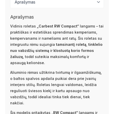
Aprašymas
Vidinis roletas
„Carbest RW Compact“
langams – tai
praktiškas ir estetiškas sprendimas kemperiams,
kempervanams ir nameliams ant ratų. Šis roletas su
integruotu rėmu sujungia
tamsinantį roletą
,
tinklelio
nuo vabzdžių sistemą
ir
klostuotą korio formos
žaliuzę
, todėl suteikia maksimalų komfortą ir
apsaugą kelionėse.
Aliuminio rėmas užtikrina tvirtumą ir ilgaamžiškumą,
o baltos spalvos apdaila puikiai dera prie įvairių
interjero stilių. Roletas lengvai valdomas, leidžia
reguliuoti šviesos kiekį ir kartu apsaugo nuo
vabzdžių, todėl idealiai tinka tiek dienai, tiek
nakčiai.
Šis modelis pritaikytas
„RW Compact“
langams ir