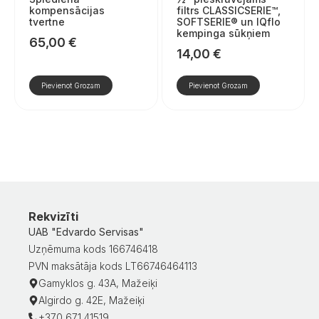
kompensācijas
filtrs CLASSICSERIE™,
tvertne
SOFTSERIE® un IQflo
kempinga sūkņiem
65,00
€
14,00
€
Pievienot Grozam
Pievienot Grozam
Rekvizīti
UAB "Edvardo Servisas"
Uzņēmuma kods 166746418
PVN maksātāja kods LT66746464113
Gamyklos g. 43A, Mažeiķi
Algirdo g. 42E, Mažeiķi
+370 671 41519