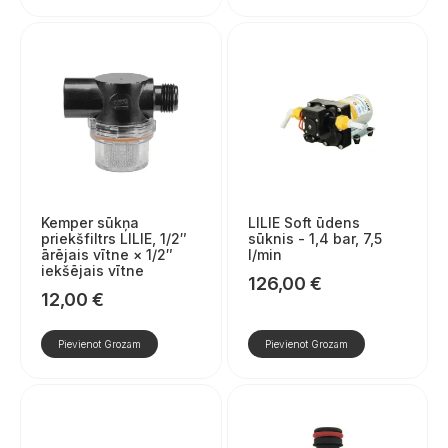
Kemper sūkņa
LILIE Soft ūdens
priekšfiltrs LILIE, 1/2″
sūknis - 1,4 bar, 7,5
ārējais vītne × 1/2″
l/min
iekšējais vītne
126,00
€
12,00
€
Pievienot Grozam
Pievienot Grozam