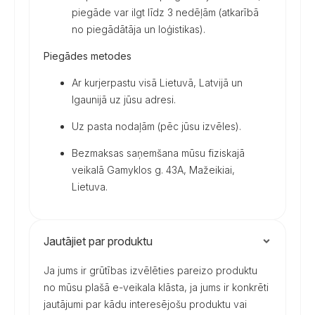
piegāde var ilgt līdz 3 nedēļām (atkarībā
no piegādātāja un loģistikas).
Piegādes metodes
Ar kurjerpastu visā Lietuvā, Latvijā un
Igaunijā uz jūsu adresi.
Uz pasta nodaļām (pēc jūsu izvēles).
Bezmaksas saņemšana mūsu fiziskajā
veikalā Gamyklos g. 43A, Mažeikiai,
Lietuva.
Jautājiet par produktu
Ja jums ir grūtības izvēlēties pareizo produktu
no mūsu plašā e-veikala klāsta, ja jums ir konkrēti
jautājumi par kādu interesējošu produktu vai