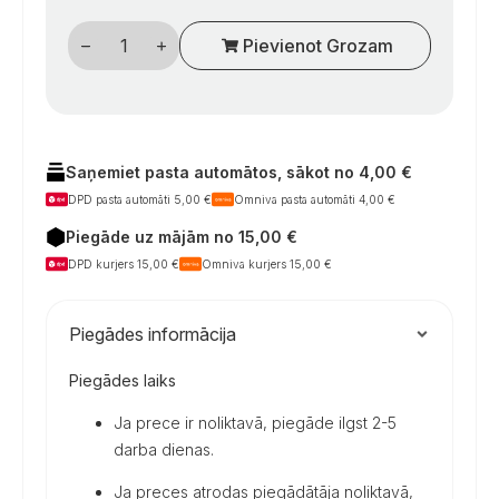
12
Pievienot Grozam
voltų
panardinamas
siurblys
13l,
0,8
bar
daudzums
Saņemiet pasta automātos, sākot no 4,00 €
DPD pasta automāti 5,00 €
Omniva pasta automāti 4,00 €
Piegāde uz mājām no 15,00 €
DPD kurjers 15,00 €
Omniva kurjers 15,00 €
Piegādes informācija
Piegādes laiks
Ja prece ir noliktavā, piegāde ilgst 2-5
darba dienas.
Ja preces atrodas piegādātāja noliktavā,