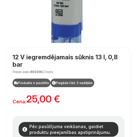
12 V iegremdējamais sūknis 13 l, 0,8
bar
Preces kods:
R60095
Zīmols:
Produkts ir pasūtīts
Piegāde līdz 3 nedēļām
25,00
€
Cena:
Pēc pasūtījuma veikšanas, gaidiet
produktu pieejamības apstiprinājumu.