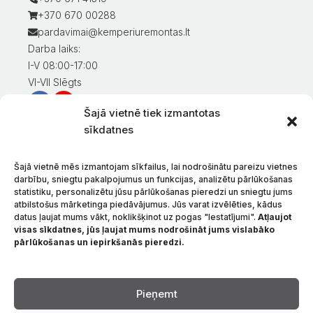
+370 670 00288
pardavimai@kemperiuremontas.lt
Darba laiks:
I-V 08:00-17:00
VI-VII Slēgts
Šajā vietnē tiek izmantotas
Informācija klientiem
sīkdatnes
Mans konts
Preču apmaksa
Šajā vietnē mēs izmantojam sīkfailus, lai nodrošinātu pareizu vietnes
Preču piegāde
darbību, sniegtu pakalpojumus un funkcijas, analizētu pārlūkošanas
statistiku, personalizētu jūsu pārlūkošanas pieredzi un sniegtu jums
Preču atgriešana
atbilstošus mārketinga piedāvājumus. Jūs varat izvēlēties, kādus
Nosacījumi un noteikumi
datus ļaujat mums vākt, noklikšķinot uz pogas "Iestatījumi".
Atļaujot
Konfidencialitātes politika
visas sīkdatnes, jūs ļaujat mums nodrošināt jums vislabāko
pārlūkošanas un iepirkšanās pieredzi.
Par mums
Sazinieties ar
Valoda
Pieņemt