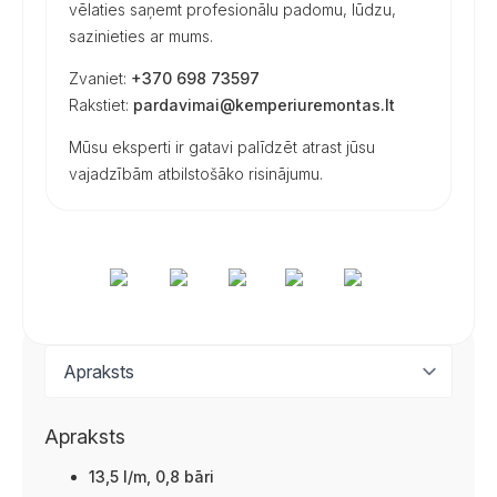
vēlaties saņemt profesionālu padomu, lūdzu,
sazinieties ar mums.
Zvaniet:
+370 698 73597
Rakstiet:
pardavimai@kemperiuremontas.lt
Mūsu eksperti ir gatavi palīdzēt atrast jūsu
vajadzībām atbilstošāko risinājumu.
Apraksts
13,5 l/m, 0,8 bāri