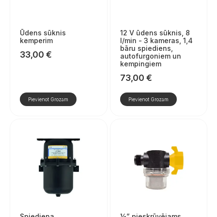
Ūdens sūknis
12 V ūdens sūknis, 8
kemperim
l/min - 3 kameras, 1,4
bāru spiediens,
33,00
€
autofurgoniem un
kempingiem
73,00
€
Pievienot Grozam
Pievienot Grozam
Spiediena
½” pieskrūvējams