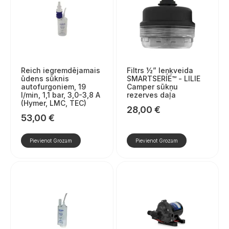
Reich iegremdējamais
Filtrs ½” leņķveida
ūdens sūknis
SMARTSERIE™ - LILIE
autofurgoniem, 19
Camper sūkņu
l/min, 1,1 bar, 3,0-3,8 A
rezerves daļa
(Hymer, LMC, TEC)
28,00
€
53,00
€
Pievienot Grozam
Pievienot Grozam