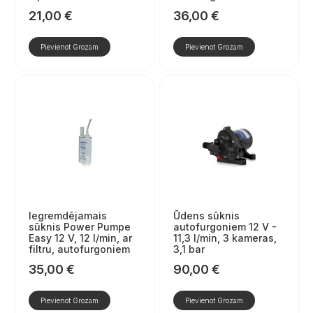
21,00
€
36,00
€
Pievienot Grozam
Pievienot Grozam
Iegremdējamais
Ūdens sūknis
sūknis Power Pumpe
autofurgoniem 12 V -
Easy 12 V, 12 l/min, ar
11,3 l/min, 3 kameras,
filtru, autofurgoniem
3,1 bar
35,00
€
90,00
€
Pievienot Grozam
Pievienot Grozam