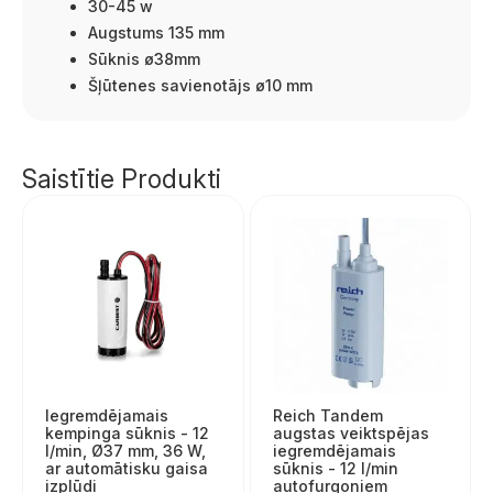
30-45 w
Augstums 135 mm
Sūknis ø38mm
Šļūtenes savienotājs ø10 mm
Saistītie Produkti
Iegremdējamais
Reich Tandem
kempinga sūknis - 12
augstas veiktspējas
l/min, Ø37 mm, 36 W,
iegremdējamais
ar automātisku gaisa
sūknis - 12 l/min
izplūdi
autofurgoniem