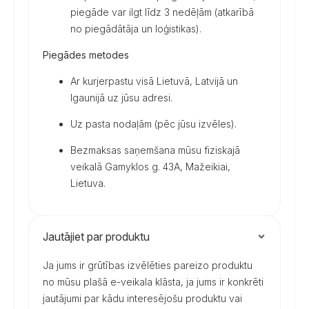
piegāde var ilgt līdz 3 nedēļām (atkarībā
no piegādātāja un loģistikas).
Piegādes metodes
Ar kurjerpastu visā Lietuvā, Latvijā un
Igaunijā uz jūsu adresi.
Uz pasta nodaļām (pēc jūsu izvēles).
Bezmaksas saņemšana mūsu fiziskajā
veikalā Gamyklos g. 43A, Mažeikiai,
Lietuva.
Jautājiet par produktu
Ja jums ir grūtības izvēlēties pareizo produktu
no mūsu plašā e-veikala klāsta, ja jums ir konkrēti
jautājumi par kādu interesējošu produktu vai