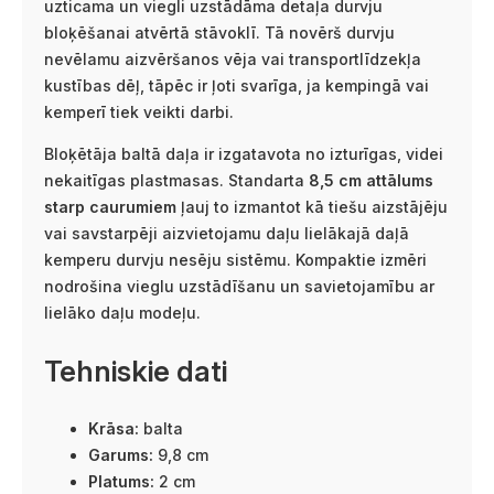
uzticama un viegli uzstādāma detaļa durvju
bloķēšanai atvērtā stāvoklī. Tā novērš durvju
nevēlamu aizvēršanos vēja vai transportlīdzekļa
kustības dēļ, tāpēc ir ļoti svarīga, ja kempingā vai
kemperī tiek veikti darbi.
Bloķētāja baltā daļa ir izgatavota no izturīgas, videi
nekaitīgas plastmasas. Standarta
8,5 cm attālums
starp caurumiem
ļauj to izmantot kā tiešu aizstājēju
vai savstarpēji aizvietojamu daļu lielākajā daļā
kemperu durvju nesēju sistēmu. Kompaktie izmēri
nodrošina vieglu uzstādīšanu un savietojamību ar
lielāko daļu modeļu.
Tehniskie dati
Krāsa:
balta
Garums:
9,8 cm
Platums:
2 cm