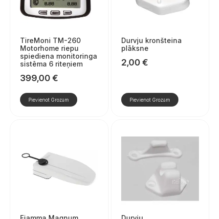
TireMoni TM-260
Durvju kronšteina
Motorhome riepu
plāksne
spiediena monitoringa
2,00
€
sistēma 6 riteņiem
399,00
€
Pievienot Grozam
Pievienot Grozam
Fiamma Magnum
Durvju