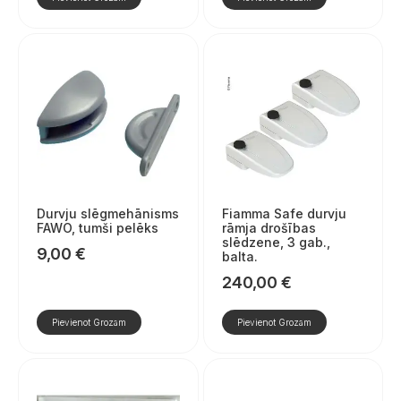
Durvju slēgmehānisms
Fiamma Safe durvju
FAWO, tumši pelēks
rāmja drošības
slēdzene, 3 gab.,
9,00
€
balta.
240,00
€
Pievienot Grozam
Pievienot Grozam