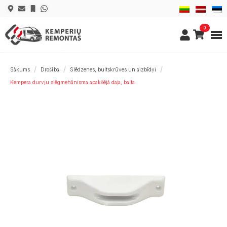
0
Sākums
Drošība
Slēdzenes, bultskrūves un aizbīdņi
Kempera durvju slēgmehānisma apakšējā daļa, balta