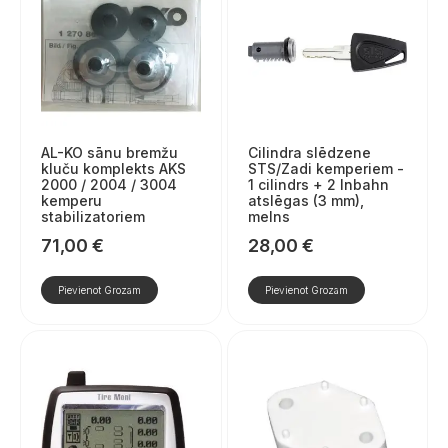
AL-KO sānu bremžu
Cilindra slēdzene
kluču komplekts AKS
STS/Zadi kemperiem -
2000 / 2004 / 3004
1 cilindrs + 2 Inbahn
kemperu
atslēgas (3 mm),
stabilizatoriem
melns
71,00
€
28,00
€
Pievienot Grozam
Pievienot Grozam