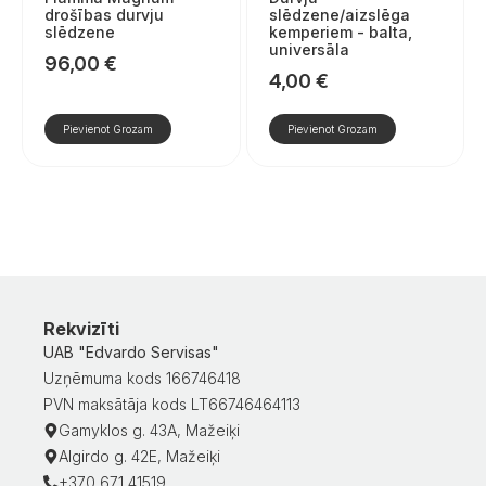
drošības durvju
slēdzene/aizslēga
slēdzene
kemperiem - balta,
universāla
96,00
€
4,00
€
Pievienot Grozam
Pievienot Grozam
Rekvizīti
UAB "Edvardo Servisas"
Uzņēmuma kods 166746418
PVN maksātāja kods LT66746464113
Gamyklos g. 43A, Mažeiķi
Algirdo g. 42E, Mažeiķi
+370 671 41519