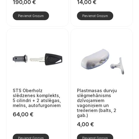
190,00
€
14,00
€
Pievienot Grozam
Pievienot Grozam
STS Oberholz
Plastmasas durvju
slēdzenes komplekts,
slēgmehānisms
5 cilindri + 2 atslēgas,
dzīvojamiem
melns, autofurgoniem
vagoniņiem un
treileriem (balts, 2
64,00
€
gab.)
4,00
€
Pievienot Grozam
Pievienot Grozam