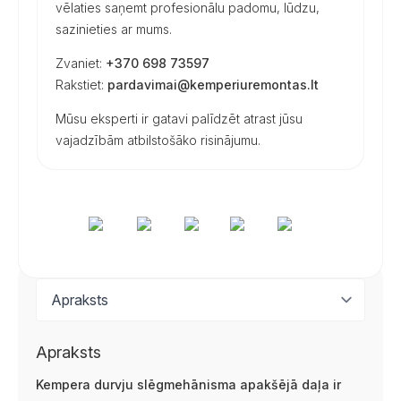
vēlaties saņemt profesionālu padomu, lūdzu,
sazinieties ar mums.
Zvaniet:
+370 698 73597
Rakstiet:
pardavimai@kemperiuremontas.lt
Mūsu eksperti ir gatavi palīdzēt atrast jūsu
vajadzībām atbilstošāko risinājumu.
Apraksts
Kempera durvju slēgmehānisma apakšējā daļa ir