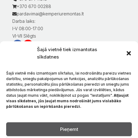
+370 670 00288
pardavimai@kemperiuremontas.lt
Darba laiks:
I-V 08:00-17:00
VI-VII Slēgts
Šajā vietnē tiek izmantotas
Informācija klientiem
sīkdatnes
Mans konts
Preču apmaksa
Šajā vietnē mēs izmantojam sīkfailus, lai nodrošinātu pareizu vietnes
Preču piegāde
darbību, sniegtu pakalpojumus un funkcijas, analizētu pārlūkošanas
statistiku, personalizētu jūsu pārlūkošanas pieredzi un sniegtu jums
Preču atgriešana
atbilstošus mārketinga piedāvājumus. Jūs varat izvēlēties, kādus
Nosacījumi un noteikumi
datus ļaujat mums vākt, noklikšķinot uz pogas "Iestatījumi".
Atļaujot
Konfidencialitātes politika
visas sīkdatnes, jūs ļaujat mums nodrošināt jums vislabāko
pārlūkošanas un iepirkšanās pieredzi.
Par mums
Sazinieties ar
Valoda
Pieņemt