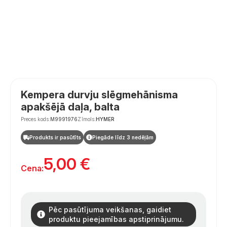
Kempera durvju slēgmehānisma
apakšējā daļa, balta
Preces kods:
M9991976
Zīmols:
HYMER
Produkts ir pasūtīts
Piegāde līdz 3 nedēļām
5,00
€
Cena:
Pēc pasūtījuma veikšanas, gaidiet
produktu pieejamības apstiprinājumu.