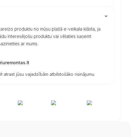
 pareizo produktu no mūsu plašā e-veikala klāsta, ja
 kādu interesējošu produktu vai vēlaties saņemt
azinieties ar mums.
iuremontas.lt
t atrast jūsu vajadzībām atbilstošāko risinājumu.