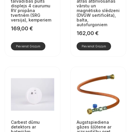
tālvadības pults
ātrās atbrīvošanas
displejs 4 caurumu
vārstu un
RV propāna
magnētisko slēdzeni
tvertnēm (SRG
(DVGW sertificēta),
versija), kemperiem
balta,
autofurgoniem
169,00
€
162,00
€
Pievienot Grozam
Pievienot Grozam
Carbest dūmu
Augstspiediena
detektors ar
gāzes šļūtene ar
baterijām
aizsardzību pret