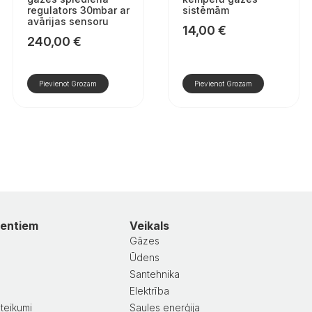
regulators 30mbar ar
sistēmām
avārijas sensoru
14,00
€
240,00
€
Pievienot Grozam
Pievienot Grozam
ientiem
Veikals
Gāzes
Ūdens
Santehnika
a
Elektrība
teikumi
Saules enerģija