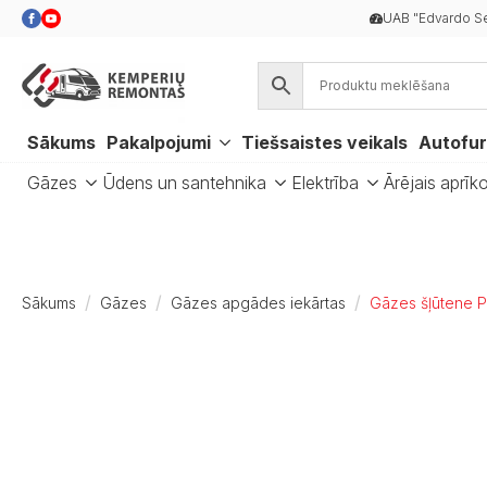
UAB "Edvardo Se
Sākums
Pakalpojumi
Tiešsaistes veikals
Autofur
Gāzes
Ūdens un santehnika
Elektrība
Ārējais aprīk
Sākums
Gāzes
Gāzes apgādes iekārtas
Gāzes šļūtene P