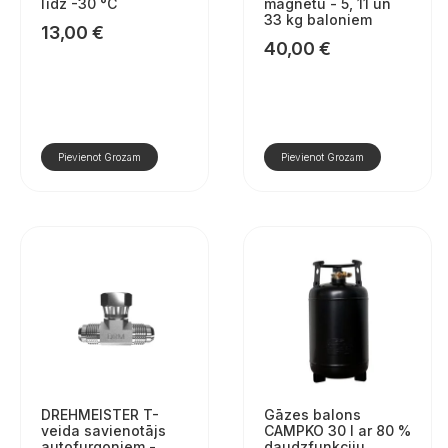
līdz -30 °C
magnētu - 5, 11 un
33 kg baloniem
13,00
€
40,00
€
Pievienot Grozam
Pievienot Grozam
DREHMEISTER T-
Gāzes balons
veida savienotājs
CAMPKO 30 l ar 80 %
autofurgoniem -
daudzfunkciju