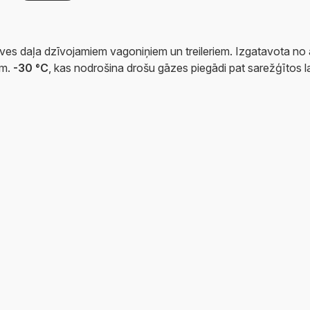
es daļa dzīvojamiem vagoniņiem un treileriem. Izgatavota no au
am.
-30 °C
, kas nodrošina drošu gāzes piegādi pat sarežģītos l