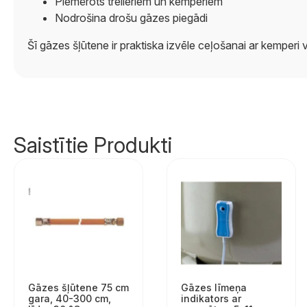
Piemērots treileriem un kemperiem
Nodrošina drošu gāzes piegādi
Šī gāzes šļūtene ir praktiska izvēle ceļošanai ar kemper
Saistītie Produkti
Gāzes šļūtene 75 cm
Gāzes līmeņa
gara, 40-300 cm,
indikators ar