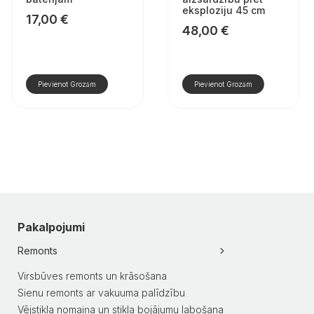
eksploziju 45 cm
17,00
€
48,00
€
Pievienot Grozam
Pievienot Grozam
Pakalpojumi
Remonts
Virsbūves remonts un krāsošana
Sienu remonts ar vakuuma palīdzību
Vējstikla nomaiņa un stikla bojājumu labošana