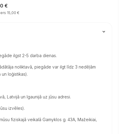
00 €
ers 15,00 €
iegāde ilgst 2-5 darba dienas.
dātāja noliktavā, piegāde var ilgt līdz 3 nedēļām
un loģistikas).
vā, Latvijā un Igaunijā uz jūsu adresi.
ūsu izvēles).
su fiziskajā veikalā Gamyklos g. 43A, Mažeikiai,