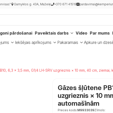
rvisas"
Gamyklos g. 43A, Mažeiķi
+370 671 41519
pardavimai@kemperiur
goni pārdošanai
Paveiktais darbs
Video
Par mums
ojums
Iekšējais aprīkojums
Pakaramais
Apkure un dzes
B10, 6,3 × 3,5 mm, G1/4 LH-SRV uzgrieznis × 10 mm, 40 cm, ziemai
Gāzes šļūtene PB
uzgrieznis × 10 m
automašīnām
Preces kods:
M9933039
Zīmols: