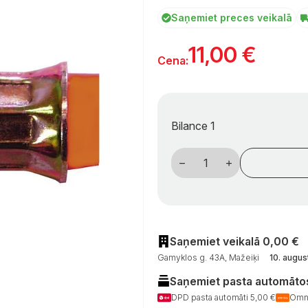
Saņemiet preces veikalā
11,00
€
Cena:
Bilance 1
Dujų
žarna
PB10,
6,3
×
3,5
mm,
G1/4
LH-
Saņemiet veikalā 0,00 €
SRV
Gamyklos g. 43A, Mažeiķi
10. augus
veržlė
×
Saņemiet pasta automātos
10
mm,
DPD pasta automāti 5,00 €
Omni
40