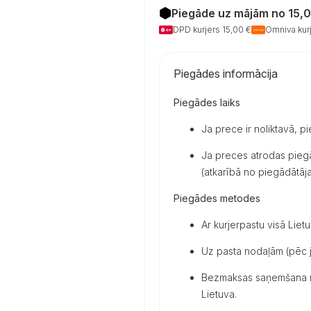
cm,
Piegāde uz mājām no 15,
žiemai
DPD kurjers 15,00 €
Omniva kurj
pritaikyta,
kemperiams
daudzums
Piegādes informācija
Piegādes laiks
Ja prece ir noliktavā, p
Ja preces atrodas piegā
(atkarībā no piegādātāja 
Piegādes metodes
Ar kurjerpastu visā Lietu
Uz pasta nodaļām (pēc j
Bezmaksas saņemšana mū
Lietuva.