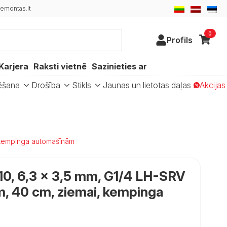
emontas.lt
0
Profils
Karjera
Raksti vietnē
Sazinieties ar
ēšana
Drošība
Stikls
Jaunas un lietotas daļas
Akcijas
, kempinga automašīnām
10, 6,3 × 3,5 mm, G1/4 LH-SRV
m, 40 cm, ziemai, kempinga