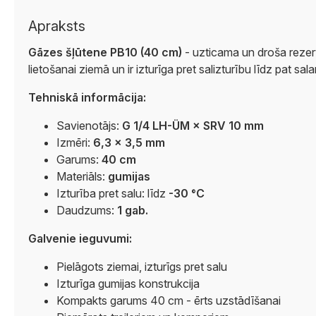
Apraksts
Gāzes šļūtene PB10 (40 cm)
- uzticama un droša rezerv
lietošanai ziemā un ir izturīga pret salizturību līdz pat sal
Tehniskā informācija:
Savienotājs:
G 1/4 LH-ÜM × SRV 10 mm
Izmēri:
6,3 × 3,5 mm
Garums:
40 cm
Materiāls:
gumijas
Izturība pret salu: līdz
-30 °C
Daudzums:
1 gab.
Galvenie ieguvumi:
Pielāgots ziemai, izturīgs pret salu
Izturīga gumijas konstrukcija
Kompakts garums 40 cm - ērts uzstādīšanai