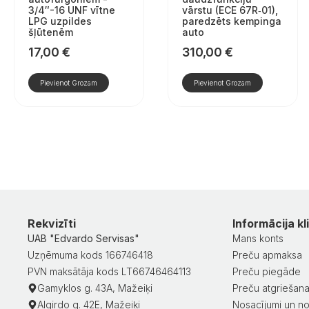
3/4″-16 UNF vītne
vārstu (ECE 67R‑01),
LPG uzpildes
paredzēts kempinga
šļūtenēm
auto
17,00
€
310,00
€
Pievienot Grozam
Pievienot Grozam
Rekvizīti
Informācija kl
UAB "Edvardo Servisas"
Mans konts
Uzņēmuma kods 166746418
Preču apmaksa
PVN maksātāja kods LT66746464113
Preču piegāde
Gamyklos g. 43A, Mažeiķi
Preču atgriešan
Algirdo g. 42E, Mažeiķi
Nosacījumi un no