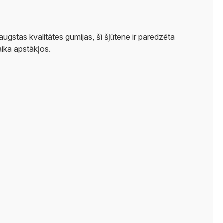
gstas kvalitātes gumijas, šī šļūtene ir paredzēta
aika apstākļos.