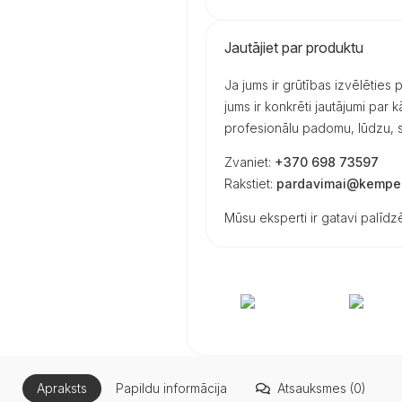
Jautājiet par produktu
Ja jums ir grūtības izvēlēties
jums ir konkrēti jautājumi par
profesionālu padomu, lūdzu, s
Zvaniet:
+370 698 73597
Rakstiet:
pardavimai@kemper
Mūsu eksperti ir gatavi palīdzē
Apraksts
Papildu informācija
Atsauksmes (0)