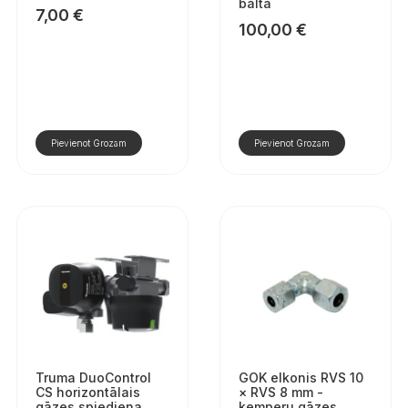
balta
7,00
€
100,00
€
Pievienot Grozam
Pievienot Grozam
Truma DuoControl
GOK elkonis RVS 10
CS horizontālais
× RVS 8 mm -
gāzes spiediena
kemperu gāzes