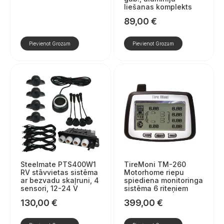
liešanas komplekts
89,00
€
Pievienot Grozam
Pievienot Grozam
Steelmate PTS400W1
TireMoni TM-260
RV stāvvietas sistēma
Motorhome riepu
ar bezvadu skaļruni, 4
spiediena monitoringa
sensori, 12-24 V
sistēma 6 riteņiem
130,00
€
399,00
€