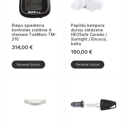
Riepu spiediena
Papildu kempera
kontroles sistēma 4
durvju slēdzene
riteņiem TireMoni TM-
HEOSafe Carado /
210
Sunlight / Etrusco,
balta
314,00
€
190,00
€
Pievienot Grozam
Pievienot Grozam