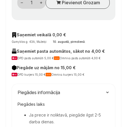
Pievienot Grozam
cilindro
HSC
481
sistema
daudzums
Saņemiet veikalā 0,00 €
Gamyklos g. 43A, Mažeiķi
10. augustā, pirmdienā
.
Saņemiet pasta automātos, sākot no 4,00 €
DPD pasta automāti 5,00 €
Omniva pasta automāti 4,00 €
Piegāde uz mājām no 15,00 €
DPD kurjers 15,00 €
Omniva kurjers 15,00 €
Piegādes informācija
Piegādes laiks
Ja prece ir noliktavā, piegāde ilgst 2-5
darba dienas.