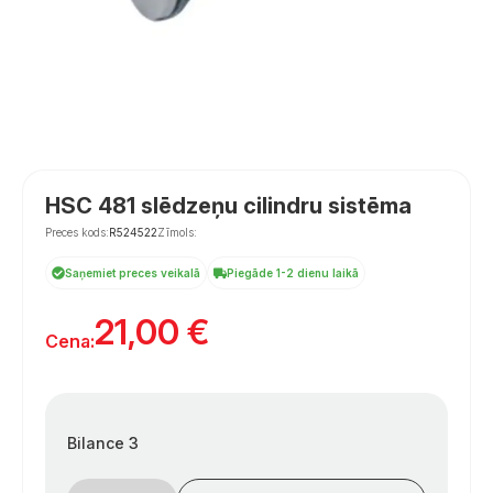
HSC 481 slēdzeņu cilindru sistēma
Preces kods:
R524522
Zīmols:
Saņemiet preces veikalā
Piegāde 1-2 dienu laikā
21,00
€
Cena:
Bilance 3
Užrakto