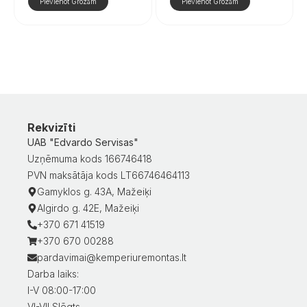
Pievienot Grozam
Pievienot Grozam
Rekvizīti
UAB "Edvardo Servisas"
Uzņēmuma kods 166746418
PVN maksātāja kods LT66746464113
Gamyklos g. 43A, Mažeiķi
Algirdo g. 42E, Mažeiķi
+370 671 41519
+370 670 00288
pardavimai@kemperiuremontas.lt
Darba laiks:
I-V 08:00-17:00
VI-VII Slēgts