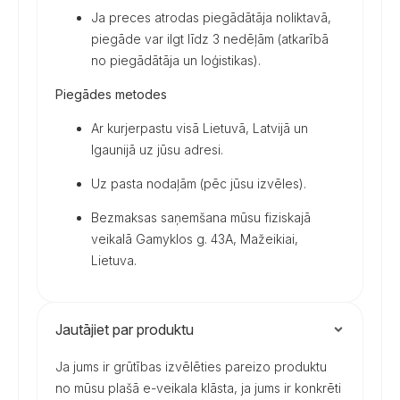
Ja preces atrodas piegādātāja noliktavā,
piegāde var ilgt līdz 3 nedēļām (atkarībā
no piegādātāja un loģistikas).
Piegādes metodes
Ar kurjerpastu visā Lietuvā, Latvijā un
Igaunijā uz jūsu adresi.
Uz pasta nodaļām (pēc jūsu izvēles).
Bezmaksas saņemšana mūsu fiziskajā
veikalā Gamyklos g. 43A, Mažeikiai,
Lietuva.
Jautājiet par produktu
Ja jums ir grūtības izvēlēties pareizo produktu
no mūsu plašā e-veikala klāsta, ja jums ir konkrēti