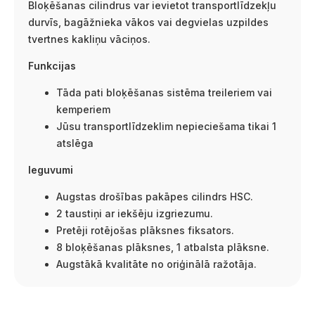
Bloķēšanas cilindrus var ievietot transportlīdzekļu
durvīs, bagāžnieka vākos vai degvielas uzpildes
tvertnes kakliņu vāciņos.
Funkcijas
Tāda pati bloķēšanas sistēma treileriem vai
kemperiem
Jūsu transportlīdzeklim nepieciešama tikai 1
atslēga
Ieguvumi
Augstas drošības pakāpes cilindrs HSC.
2 taustiņi ar iekšēju izgriezumu.
Pretēji rotējošas plāksnes fiksators.
8 bloķēšanas plāksnes, 1 atbalsta plāksne.
Augstākā kvalitāte no oriģinālā ražotāja.