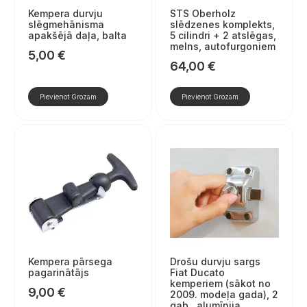
Kempera durvju
STS Oberholz
slēgmehānisma
slēdzenes komplekts,
apakšējā daļa, balta
5 cilindri + 2 atslēgas,
melns, autofurgoniem
5,00
€
64,00
€
Pievienot Grozam
Pievienot Grozam
Kempera pārsega
Drošu durvju sargs
pagarinātājs
Fiat Ducato
kemperiem (sākot no
9,00
€
2009. modeļa gada), 2
gab., alumīnija