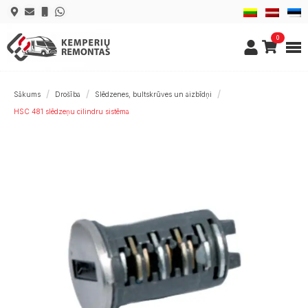
0
Sākums
Drošība
Slēdzenes, bultskrūves un aizbīdņi
HSC 481 slēdzeņu cilindru sistēma