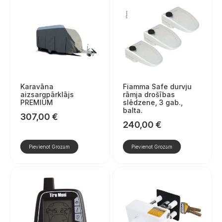
Karavāna
Fiamma Safe durvju
aizsargpārklājs
rāmja drošības
PREMIUM
slēdzene, 3 gab.,
balta.
307,00
€
240,00
€
Pievienot Grozam
Pievienot Grozam