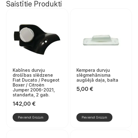
Saistītie Produkti
Kabīnes durvju
Kempera durvju
drošības slēdzene
slēgmehānisma
Fiat Ducato / Peugeot
augšējā daļa, balta
Boxer / Citroën
5,00
€
Jumper 2006-2021,
standarta, 2 gab.
142,00
€
Pievienot Grozam
Pievienot Grozam