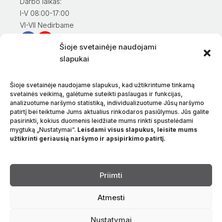
Darbo laikas:
I-V 08:00-17:00
VI-VII Nedirbame
Šioje svetainėje naudojami
Informacija klientams
slapukai
Mano paskyra
Prekių apmokėjimas
Šioje svetainėje naudojame slapukus, kad užtikrintume tinkamą
Prekių pristatymas
svetainės veikimą, galėtume suteikti paslaugas ir funkcijas,
analizuotume naršymo statistiką, individualizuotume Jūsų naršymo
Prekių grąžinimas
patirtį bei teiktume Jums aktualius rinkodaros pasiūlymus. Jūs galite
Sąlygos ir taisyklės
pasirinkti, kokius duomenis leidžiate mums rinkti spustelėdami
Privatumo politika
mygtuką „Nustatymai“.
Leisdami visus slapukus, leisite mums
užtikrinti geriausią naršymo ir apsipirkimo patirtį.
Apie mus
Kontaktai
Kalba
Priimti
Atmesti
Nustatymai