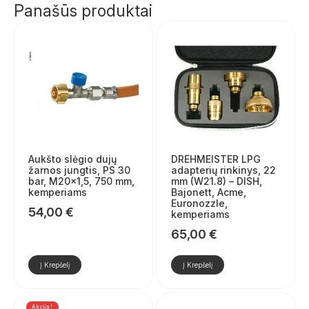
Panašūs produktai
Aukšto slėgio dujų
DREHMEISTER LPG
žarnos jungtis, PS 30
adapterių rinkinys, 22
bar, M20×1,5, 750 mm,
mm (W21.8) – DISH,
kemperiams
Bajonett, Acme,
Euronozzle,
54,00
€
kemperiams
65,00
€
Į Krepšelį
Į Krepšelį
Akcija!