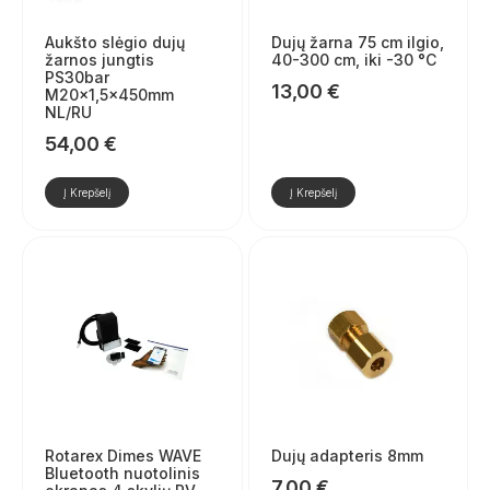
Aukšto slėgio dujų
Dujų žarna 75 cm ilgio,
žarnos jungtis
40-300 cm, iki -30 °C
PS30bar
13,00
€
M20x1,5x450mm
NL/RU
54,00
€
Į Krepšelį
Į Krepšelį
Rotarex Dimes WAVE
Dujų adapteris 8mm
Bluetooth nuotolinis
7,00
€