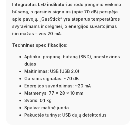
Integruotas
LED indikatorius
rodo įrenginio veikimo
būseną, o garsinis signalas (apie
70 dB
) perspėja
apie pavojų. „GasStick“ yra atsparus temperatūros
svyravimams ir drėgmei, o energijos suvartojimas
itin mažas – vos
20 mA
.
Techninės specifikacijos:
Aptinka: propaną, butaną (SND), anestezines
dujas
Maitinimas: USB (USB 2.0)
Garsinis signalas: ~70 dB
Energijos suvartojimas: ~20 mA
Matmenys: 77 × 28 × 10 mm
Svoris: 0,1 kg
Spalva: matinė juoda
Pakuotės turinys: USB dujų detektorius