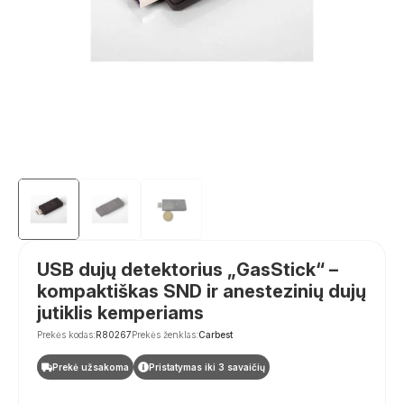
USB dujų detektorius „GasStick“ –
kompaktiškas SND ir anestezinių dujų
jutiklis kemperiams
Prekės kodas:
R80267
Prekės ženklas:
Carbest
Prekė užsakoma
Pristatymas iki 3 savaičių