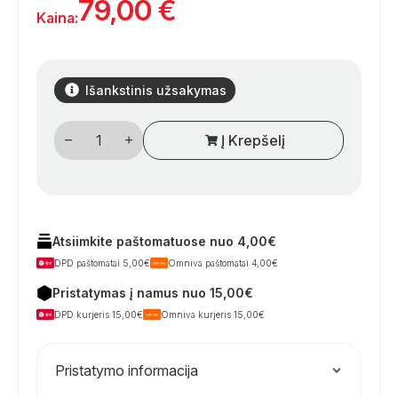
79,00
€
Kaina:
Išankstinis užsakymas
produkto
Į Krepšelį
kiekis:
USB
dujų
detektorius
„GasStick“
–
kompaktiškas
SND
Atsiimkite paštomatuose nuo 4,00€
ir
DPD paštomatai 5,00€
Omniva paštomatai 4,00€
anestezinių
dujų
Pristatymas į namus nuo 15,00€
jutiklis
kemperiams
DPD kurjeris 15,00€
Omniva kurjeris 15,00€
Pristatymo informacija