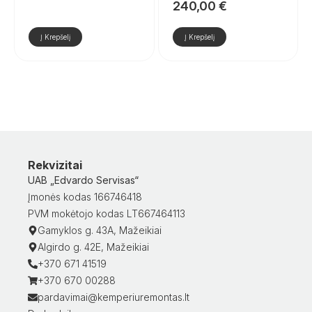
240,00
€
Į Krepšelį
Į Krepšelį
Rekvizitai
UAB „Edvardo Servisas“
Įmonės kodas 166746418
PVM mokėtojo kodas LT667464113
Gamyklos g. 43A, Mažeikiai
Algirdo g. 42E, Mažeikiai
+370 671 41519
+370 670 00288
pardavimai@kemperiuremontas.lt