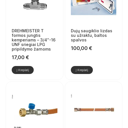
DREHMEISTER T
Dujų saugiklio lizdas
formos jungtis
su užraktu, baltos
kemperiams – 3/4″-16
spalvos
UNF sriegiai LPG
100,00
€
pripildymo žarnoms
17,00
€
Į Krepšelį
Į Krepšelį