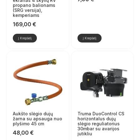
ekranas 4 skylių RV
propano balionams
(SRG versija),
kemperiams
169,00
€
Į Krepšelį
Į Krepšelį
Aukšto slėgio dujų
Truma DuoControl CS
žarna su apsauga nuo
horizontalus dujų
plyšimo 45 cm
slėgio reguliatorius
30mbar su avarijos
48,00
€
jutikliu