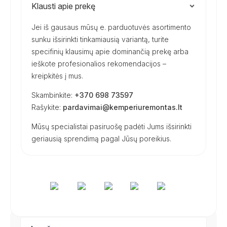
Klausti apie prekę
Jei iš gausaus mūsų e. parduotuvės asortimento
sunku išsirinkti tinkamiausią variantą, turite
specifinių klausimų apie dominančią prekę arba
ieškote profesionalios rekomendacijos –
kreipkitės į mus.
Skambinkite:
+370 698 73597
Rašykite:
pardavimai@kemperiuremontas.lt
Mūsų specialistai pasiruošę padėti Jums išsirinkti
geriausią sprendimą pagal Jūsų poreikius.