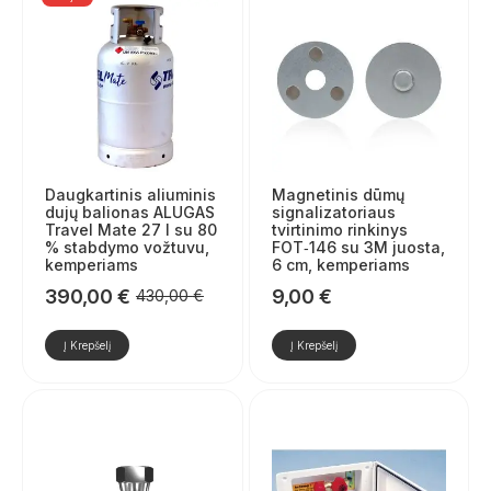
Daugkartinis aliuminis
Magnetinis dūmų
dujų balionas ALUGAS
signalizatoriaus
Travel Mate 27 l su 80
tvirtinimo rinkinys
% stabdymo vožtuvu,
FOT‑146 su 3M juosta,
kemperiams
6 cm, kemperiams
390,00
€
9,00
€
430,00
€
Pradinė
Dabartinė
kaina
kaina
Į Krepšelį
Į Krepšelį
buvo:
yra:
430,00 €.
390,00 €.