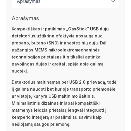
Aprašymas
Kompaktiškas ir patikimas
„GasStick“ USB dujų
detektorius
užtikrina efektyvią apsaugą nuo
propano, butano (SND) ir anestezinių dujų. Dėl
pažangios
MEMS mikroelektromechaninės
technologijos
prietaisas itin tiksliai aptinka
pavojingas dujas ir greitai įspėja apie galimą
nuotėkį.
Detektorius maitinamas per
USB 2.0 prievadą
, todėl
jį galima naudoti bet kurioje transporto priemonėje
ar vietoje, kur yra USB maitinimo šaltinis.
Minimalistinis dizainas ir labai kompaktiški
matmenys leidžia prietaisą lengvai integruoti į
kemperio interjerą ar pasiimti su savimi kaip
nešiojamą saugos priemonę.