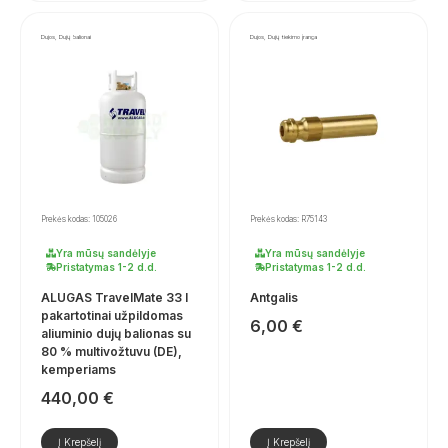
Dujos, Dujų balionai
Dujos, Dujų tiekimo įranga
Prekės kodas: 105026
Prekės kodas: R75143
Yra mūsų sandėlyje
Yra mūsų sandėlyje
Pristatymas 1-2 d.d.
Pristatymas 1-2 d.d.
ALUGAS TravelMate 33 l
Antgalis
pakartotinai užpildomas
6,00
€
aliuminio dujų balionas su
80 % multivožtuvu (DE),
kemperiams
440,00
€
Į Krepšelį
Į Krepšelį