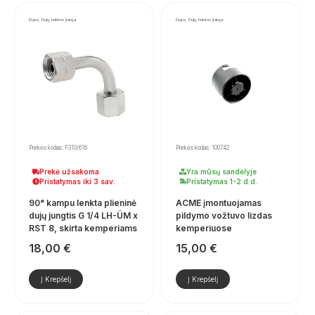
Dujos, Dujų tiekimo įranga
Dujos, Dujų tiekimo įranga
Prekės kodas: F310/616
Prekės kodas: 100742
Prekė užsakoma
Yra mūsų sandėlyje
Pristatymas iki 3 sav.
Pristatymas 1-2 d.d.
90° kampu lenkta plieninė
ACME įmontuojamas
dujų jungtis G 1/4 LH-ÜM x
pildymo vožtuvo lizdas
RST 8, skirta kemperiams
kemperiuose
18,00
€
15,00
€
Į Krepšelį
Į Krepšelį