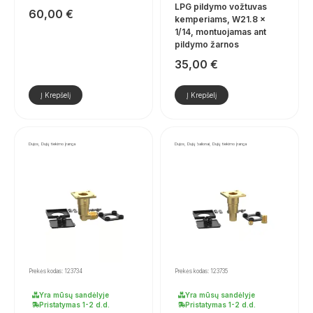
LPG pildymo vožtuvas
60,00
€
kemperiams, W21.8 x
1/14, montuojamas ant
pildymo žarnos
35,00
€
Į Krepšelį
Į Krepšelį
Dujos, Dujų tiekimo įranga
Dujos, Dujų balionai, Dujų tiekimo įranga
Prekės kodas: 123734
Prekės kodas: 123735
Yra mūsų sandėlyje
Yra mūsų sandėlyje
Pristatymas 1-2 d.d.
Pristatymas 1-2 d.d.