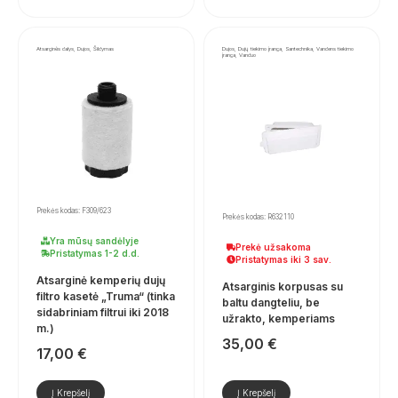
Atsarginės dalys, Dujos, Šildymas
Dujos, Dujų tiekimo įranga, Santechnika, Vandens tiekimo
įranga, Vanduo
Prekės kodas: F309/623
Prekės kodas: R632110
Yra mūsų sandėlyje
Prekė užsakoma
Pristatymas 1-2 d.d.
Pristatymas iki 3 sav.
Atsarginė kemperių dujų
Atsarginis korpusas su
filtro kasetė „Truma“ (tinka
baltu dangteliu, be
sidabriniam filtrui iki 2018
užrakto, kemperiams
m.)
35,00
€
17,00
€
Į Krepšelį
Į Krepšelį