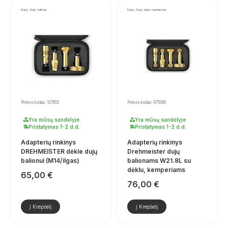
Dujos, Dujų balionai
Dujos, Dujų slėgio reguliatoriai
Prekės kodas: 107855
Prekės kodas: R75089
Yra mūsų sandėlyje
Yra mūsų sandėlyje
Pristatymas 1-2 d.d.
Pristatymas 1-2 d.d.
Adapterių rinkinys
Adapterių rinkinys
DREHMEISTER dėkle dujų
Drehmeister dujų
balionui (M14/ilgas)
balionams W21.8L su
dėklu, kemperiams
65,00
€
76,00
€
Į Krepšelį
Į Krepšelį