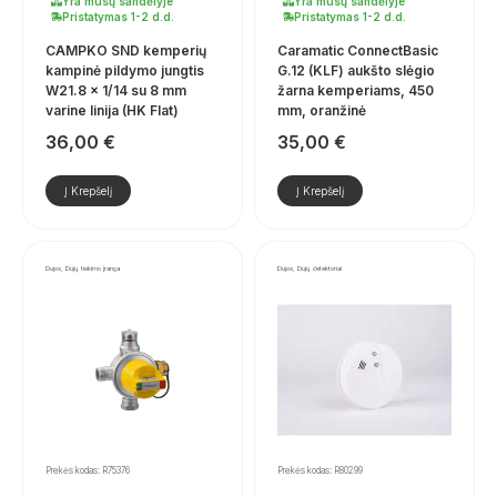
Yra mūsų sandėlyje
Yra mūsų sandėlyje
Pristatymas 1-2 d.d.
Pristatymas 1-2 d.d.
CAMPKO SND kemperių
Caramatic ConnectBasic
kampinė pildymo jungtis
G.12 (KLF) aukšto slėgio
W21.8 x 1/14 su 8 mm
žarna kemperiams, 450
varine linija (HK Flat)
mm, oranžinė
36,00
€
35,00
€
Į Krepšelį
Į Krepšelį
Dujos, Dujų tiekimo įranga
Dujos, Dujų detektoriai
Prekės kodas: R75376
Prekės kodas: R80299