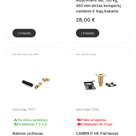
Attachment Set, 150 kg,
450 mm diržas kemperių
vandens ir dujų bakams
28,00
€
Į Krepšelį
Į Krepšelį
Dujų tiekimo įranga, Kitos prekės
Dujos, Dujų tiekimo įranga
Prekės kodas: 106177
Prekės kodas: 123733
Yra mūsų sandėlyje
Prekė užsakoma
Pristatymas 1-2 d.d.
Pristatymas iki 3 sav.
Baliono vožtuvas
CAMPKO HK Flat tiesus