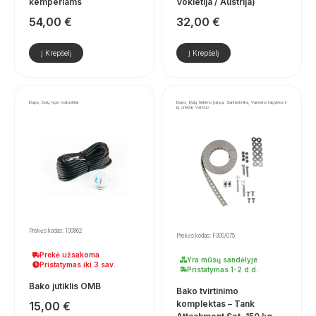
kemperiams
Vokietija / Austrija)
54,00
€
32,00
€
Į Krepšelį
Į Krepšelį
Dujos, Dujų lygio matuokliai
Dujos, Dujų tiekimo įranga, Santechnika, Vandens talpyklos ir
jų priedai, Vanduo
Prekės kodas: 100862
Prekės kodas: F300/075
Prekė užsakoma
Yra mūsų sandėlyje
Pristatymas iki 3 sav.
Pristatymas 1-2 d.d.
Bako jutiklis OMB
Bako tvirtinimo
komplektas – Tank
15,00
€