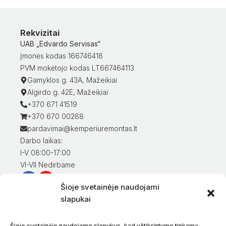
Rekvizitai
UAB „Edvardo Servisas“
Įmonės kodas 166746418
PVM mokėtojo kodas LT667464113
Gamyklos g. 43A, Mažeikiai
Algirdo g. 42E, Mažeikiai
+370 671 41519
+370 670 00288
pardavimai@kemperiuremontas.lt
Darbo laikas:
I-V 08:00-17:00
VI-VII Nedirbame
Šioje svetainėje naudojami
Informacija klientams
slapukai
Mano paskyra
Prekių apmokėjimas
Šioje svetainėje naudojame slapukus, kad užtikrintume tinkamą