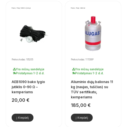
Dujos, Dujų tiekimo įranga
Dujos, Dujų balionai
Prekės kodas: 105205
Prekės kodas: 111536P
Yra mūsų sandėlyje
Yra mūsų sandėlyje
Pristatymas 1-2 d.d.
Pristatymas 1-2 d.d.
AEB1090 bako lygio
Aliuminio dujų balionas 11
jutiklis 0–90 Ω –
kg (naujas, tuščias) su
kemperiams
TÜV sertifikatu,
kemperiams
20,00
€
185,00
€
Į Krepšelį
Į Krepšelį