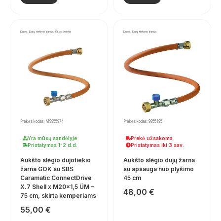
Dujos, Dujų tiekimo įranga, Kitos prekės
Dujos, Dujų tiekimo įranga
Prekės kodas: M9955974
Prekės kodas: 9955195
Yra mūsų sandėlyje
Prekė užsakoma
Pristatymas 1-2 d.d.
Pristatymas iki 3 sav.
Aukšto slėgio dujotiekio
Aukšto slėgio dujų žarna
žarna GOK su SBS
su apsauga nuo plyšimo
Caramatic ConnectDrive
45 cm
X.7 Shell x M20x1,5 ÜM –
48,00
€
75 cm, skirta kemperiams
55,00
€