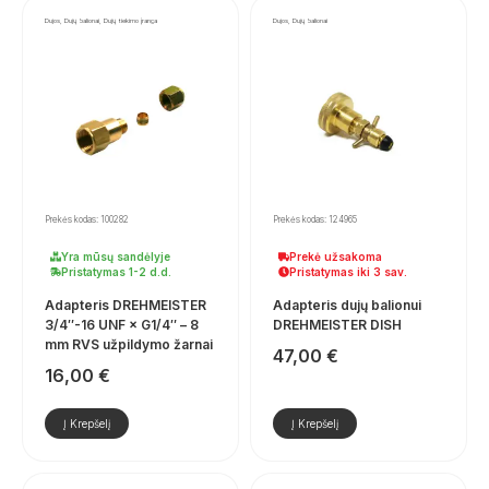
Dujos, Dujų balionai, Dujų tiekimo įranga
Dujos, Dujų balionai
Prekės kodas: 100282
Prekės kodas: 124965
Yra mūsų sandėlyje
Prekė užsakoma
Pristatymas 1-2 d.d.
Pristatymas iki 3 sav.
Adapteris DREHMEISTER
Adapteris dujų balionui
3/4″-16 UNF × G1/4″ – 8
DREHMEISTER DISH
mm RVS užpildymo žarnai
47,00
€
16,00
€
Į Krepšelį
Į Krepšelį