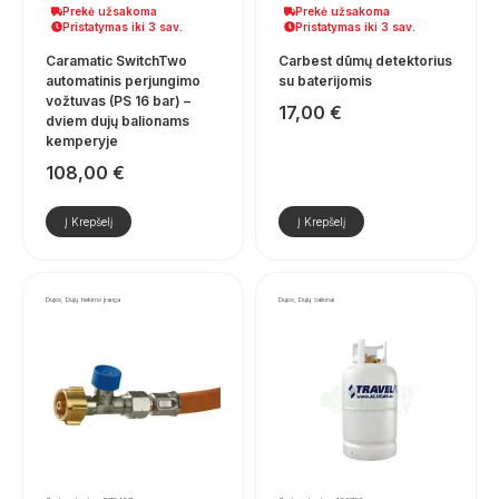
Prekė užsakoma
Prekė užsakoma
Pristatymas iki 3 sav.
Pristatymas iki 3 sav.
Caramatic SwitchTwo
Carbest dūmų detektorius
automatinis perjungimo
su baterijomis
vožtuvas (PS 16 bar) –
17,00
€
dviem dujų balionams
kemperyje
108,00
€
Į Krepšelį
Į Krepšelį
Dujos, Dujų tiekimo įranga
Dujos, Dujų balionai