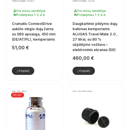
Prekės kodas: R75427
Prekės kodas: 123732
Yra mūsų sandėlyje
Yra mūsų sandėlyje
Pristatymas 1-2 d.d.
Pristatymas 1-2 d.d.
Cramatic ConnectDrive
Daugkartinio pildymo dujų
aukšto slėgio dujų žarna
balionas kemperiams
su SBS apsauga, 450 mm
ALUGAS Travel Mate 2.0 ,
(DE/AT/PL), kemperiams
27 litrai, su 80 %
užpildymo vožtuvu –
51,00
€
elektroninis ekranas (DE)
460,00
€
Į Krepšelį
Į Krepšelį
Dujos, Dujų balionai
Dujos, Dujų tiekimo įranga
Akcija!