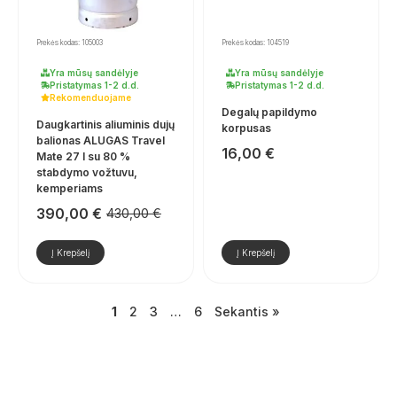
Prekės kodas: 105003
Prekės kodas: 104519
Yra mūsų sandėlyje
Yra mūsų sandėlyje
Pristatymas 1-2 d.d.
Pristatymas 1-2 d.d.
Rekomenduojame
Degalų papildymo
Daugkartinis aliuminis dujų
korpusas
balionas ALUGAS Travel
16,00
€
Mate 27 l su 80 %
stabdymo vožtuvu,
kemperiams
390,00
€
430,00
€
Pradinė
Dabartinė
kaina
kaina
buvo:
yra:
Į Krepšelį
Į Krepšelį
430,00 €.
390,00 €.
1
2
3
…
6
Sekantis »