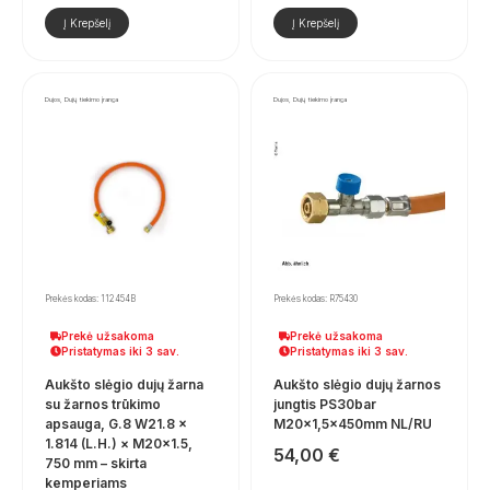
Į Krepšelį
Į Krepšelį
Dujos, Dujų tiekimo įranga
Dujos, Dujų tiekimo įranga
Prekės kodas: 112454B
Prekės kodas: R75430
Prekė užsakoma
Prekė užsakoma
Pristatymas iki 3 sav.
Pristatymas iki 3 sav.
Aukšto slėgio dujų žarna
Aukšto slėgio dujų žarnos
su žarnos trūkimo
jungtis PS30bar
apsauga, G.8 W21.8 ×
M20x1,5x450mm NL/RU
1.814 (L.H.) × M20×1.5,
54,00
€
750 mm – skirta
kemperiams