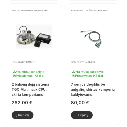
Dujos, Dujų slėgio reguliatoriai, Dujų tiekimo įranga
Atsarginės dalys, Dujos, Šaldytuvų dalys ir priedai
Prekės kodas: M9950801
Prekės kodas: M947818
Yra mūsų sandėlyje
Yra mūsų sandėlyje
Pristatymas 1-2 d.d.
Pristatymas 1-2 d.d.
2 balionų dujų sistema
7 serijos degiklis be
TGO Multimatik CPU,
antgalio, skirtas kemperių
skirta kemperiams
šaldytuvams
262,00
€
80,00
€
Į Krepšelį
Į Krepšelį