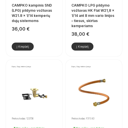
CAMPKO kampinis SND
CAMPKO LPG pildymo
(LPG) pildymo vožtuvas
vožtuvas HK Flat W21,8 ×
W21.8 x 1/14 kemperių
1/14 ant 8 mm vario linijos
dujų sistemoms
– tiesus, skirtas
kemperiams
36,00
€
38,00
€
Į Krepšelį
Į Krepšelį
Dujos, Dujų tiekimo įranga
Dujos, Dujų tiekimo įranga
Prekės kodas: 123736
Prekės kodas: F311/43