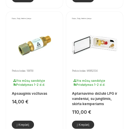
Dujos, Dujų tiekimo įranga
Dujos, Dujų tiekimo įranga
Prekės kodas: 108700
Prekės kodas: M9952534
Yra mūsų sandėlyje
Yra mūsų sandėlyje
Pristatymas 1-2 d.d.
Pristatymas 1-2 d.d.
Apsauginis vožtuvas
Aptarnavimo dėžutė LPG ir
vandeniui, su jungtimis,
14,00
€
skirta kemperiams
110,00
€
Į Krepšelį
Į Krepšelį