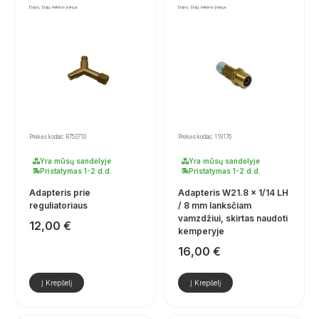
Dujos, Dujų tiekimo įranga
Dujos, Dujų tiekimo įranga
Prekės kodas: R753710
Prekės kodas: 119176
Yra mūsų sandėlyje
Yra mūsų sandėlyje
Pristatymas 1-2 d.d.
Pristatymas 1-2 d.d.
Adapteris prie
Adapteris W21.8 x 1/14 LH
reguliatoriaus
/ 8 mm lanksčiam
vamzdžiui, skirtas naudoti
12,00
€
kemperyje
16,00
€
Į Krepšelį
Į Krepšelį