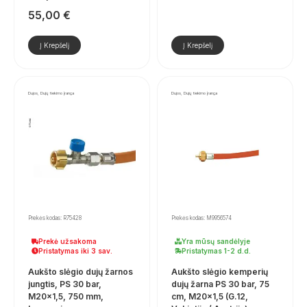
55,00
€
Į Krepšelį
Į Krepšelį
Dujos, Dujų tiekimo įranga
Dujos, Dujų tiekimo įranga
Prekės kodas: R75428
Prekės kodas: M9956574
Prekė užsakoma
Yra mūsų sandėlyje
Pristatymas iki 3 sav.
Pristatymas 1-2 d.d.
Aukšto slėgio dujų žarnos
Aukšto slėgio kemperių
jungtis, PS 30 bar,
dujų žarna PS 30 bar, 75
M20×1,5, 750 mm,
cm, M20x1,5 (G.12,