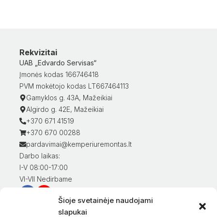
Rekvizitai
UAB „Edvardo Servisas“
Įmonės kodas 166746418
PVM mokėtojo kodas LT667464113
Gamyklos g. 43A, Mažeikiai
Algirdo g. 42E, Mažeikiai
+370 671 41519
+370 670 00288
pardavimai@kemperiuremontas.lt
Darbo laikas:
I-V 08:00-17:00
VI-VII Nedirbame
Šioje svetainėje naudojami
Informacija klientams
slapukai