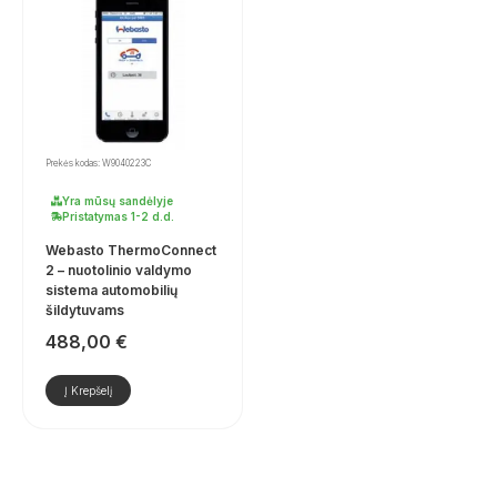
Prekės kodas: W9040223C
Yra mūsų sandėlyje
Pristatymas 1-2 d.d.
Webasto ThermoConnect
2 – nuotolinio valdymo
sistema automobilių
šildytuvams
488,00
€
Į Krepšelį