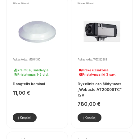
Šildymas, Šildytuvai
Šildymas, Šildytuvai
Prekės kodas: M9954390
Prekės kodas: W9032228B
Yra mūsų sandėlyje
Prekė užsakoma
Pristatymas 1-2 d.d.
Pristatymas iki 3 sav.
Dangtelis kaminui
Dyzelinis oro šildytuvas
„Webasto AT2000STC”
11,00
€
12V
780,00
€
Į Krepšelį
Į Krepšelį