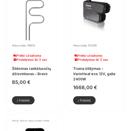
Prekės kodas: 1900618
Prekės kodas: R720305
Prekė užsakoma
Prekė užsakoma
Pristatymas iki 3 sav.
Pristatymas iki 3 sav.
Šildomas rankšluosčių
Truma šildymas –
džiovintuvas – Bravo
VarioHeat eco 12V, galia
2400W
85,00
€
1668,00
€
Į Krepšelį
Į Krepšelį
Šildymas, Šildytuvai, Valdymo skydeliai ir plokštės