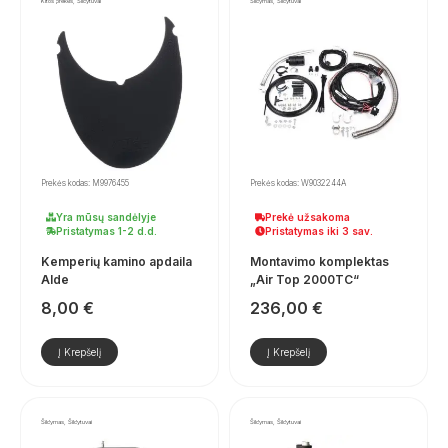
Kitos prekės, Šildytuvai
Šildymas, Šildytuvai
Prekės kodas: M9976455
Prekės kodas: W9032244A
Yra mūsų sandėlyje
Prekė užsakoma
Pristatymas 1-2 d.d.
Pristatymas iki 3 sav.
Kemperių kamino apdaila
Montavimo komplektas
Alde
„Air Top 2000TC“
8,00
€
236,00
€
Į Krepšelį
Į Krepšelį
Šildymas, Šildytuvai
Šildymas, Šildytuvai