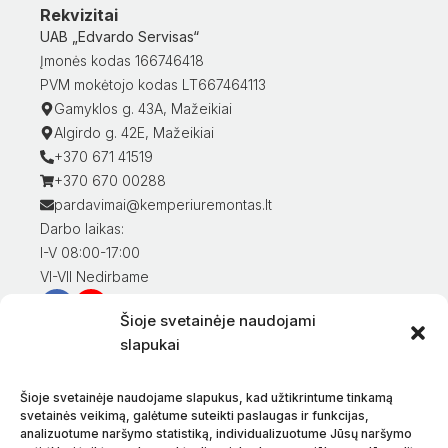
Rekvizitai
UAB „Edvardo Servisas“
Įmonės kodas 166746418
PVM mokėtojo kodas LT667464113
Gamyklos g. 43A, Mažeikiai
Algirdo g. 42E, Mažeikiai
+370 671 41519
+370 670 00288
pardavimai@kemperiuremontas.lt
Darbo laikas:
I-V 08:00-17:00
VI-VII Nedirbame
Šioje svetainėje naudojami
Informacija klientams
slapukai
Mano paskyra
Prekių apmokėjimas
Šioje svetainėje naudojame slapukus, kad užtikrintume tinkamą
Prekių pristatymas
svetainės veikimą, galėtume suteikti paslaugas ir funkcijas,
analizuotume naršymo statistiką, individualizuotume Jūsų naršymo
Prekių grąžinimas