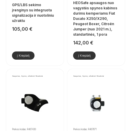
HEOSafe apsaugos nuo
GPS/LBS sekimo
vagystės spynos kabinos
įrenginys su integruota
durims kemperiams Fiat
signalizacija ir nuotoliniu
Ducato X250/X290,
užraktu
Peugeot Boxer, Citroën
105,00
€
Jumper (nuo 2021 m.),
standartinės, 1 pora
142,00
€
Į Krepšelį
Į Krepšelį
Saugumas, Spynos, užraktai ir fiksatoriai
Saugumas, Spynos, užraktai ir fiksatoriai
Prekės kodas: R467430
Prekės kodas: R467871