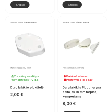
Į Krepšelį
Į Krepšelį
Saugumas, Spynos, užraktai ir fiksatoriai
Saugumas, Spynos, užraktai ir fiksatoriai
Prekės kodas: R524504
Prekės kodas: F214/046
Yra mūsų sandėlyje
Prekė užsakoma
Pristatymas 1-2 d.d.
Pristatymas iki 3 sav.
Durų laikiklio plokštelė
Durų laikiklis Plopp, gryna
balta, su 10 mm tarpine,
2,00
€
kemperiams
8,00
€