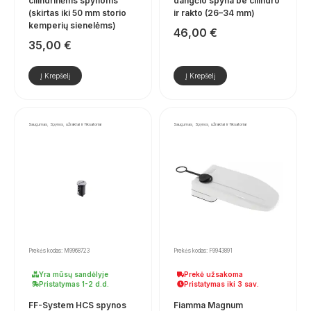
cilindrinėms spynoms
dangčio spyna be cilindro
(skirtas iki 50 mm storio
ir rakto (26–34 mm)
kemperių sienelėms)
46,00
€
35,00
€
Į Krepšelį
Į Krepšelį
Saugumas, Spynos, užraktai ir fiksatoriai
Saugumas, Spynos, užraktai ir fiksatoriai
Prekės kodas: M9968723
Prekės kodas: F9943891
Yra mūsų sandėlyje
Prekė užsakoma
Pristatymas 1-2 d.d.
Pristatymas iki 3 sav.
FF-System HCS spynos
Fiamma Magnum