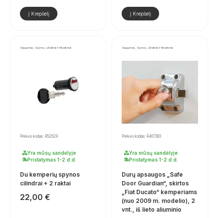
Į Krepšelį
Į Krepšelį
Saugumas, Spynos, užraktai ir fiksatoriai
Saugumas, Spynos, užraktai ir fiksatoriai
Prekės kodas: R52629
Prekės kodas: R467383
Yra mūsų sandėlyje
Yra mūsų sandėlyje
Pristatymas 1-2 d.d.
Pristatymas 1-2 d.d.
Du kemperių spynos
Durų apsaugos „Safe
cilindrai + 2 raktai
Door Guardian“, skirtos
„Fiat Ducato“ kemperiams
22,00
€
(nuo 2009 m. modelio), 2
vnt., iš lieto aliuminio