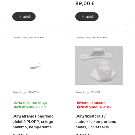
89,00
€
Į Krepšelį
Į Krepšelį
Saugumas, Spynos, užraktai ir fiksatoriai
Saugumas, Spynos, užraktai ir fiksatoriai
Prekės kodas: M9985019
Prekės kodas: R524503
Yra mūsų sandėlyje
Prekė užsakoma
Pristatymas 1-2 d.d.
Pristatymas iki 3 sav.
Durų atramos pagrindo
Durų fiksatorius /
plokštė PLOPP, sniego
stabdiklis kemperiams –
baltumo, kemperiams
baltas, universalus