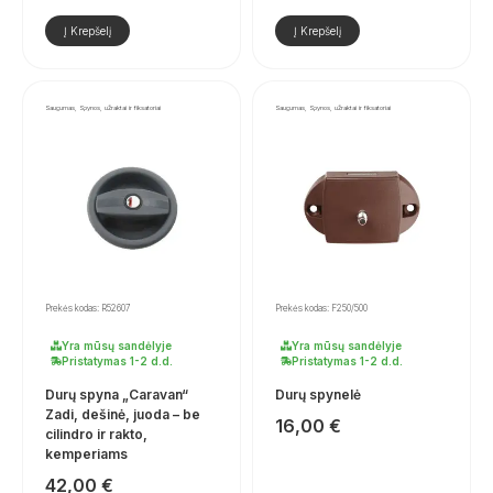
Į Krepšelį
Į Krepšelį
Saugumas, Spynos, užraktai ir fiksatoriai
Saugumas, Spynos, užraktai ir fiksatoriai
Prekės kodas: R52607
Prekės kodas: F250/500
Yra mūsų sandėlyje
Yra mūsų sandėlyje
Pristatymas 1-2 d.d.
Pristatymas 1-2 d.d.
Durų spyna „Caravan“
Durų spynelė
Zadi, dešinė, juoda – be
16,00
€
cilindro ir rakto,
kemperiams
42,00
€