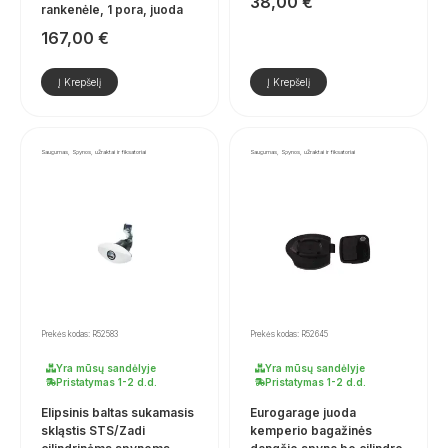
38,00
€
rankenėle, 1 pora, juoda
167,00
€
Į Krepšelį
Į Krepšelį
Saugumas, Spynos, užraktai ir fiksatoriai
Saugumas, Spynos, užraktai ir fiksatoriai
Prekės kodas: R52583
Prekės kodas: R52645
Yra mūsų sandėlyje
Yra mūsų sandėlyje
Pristatymas 1-2 d.d.
Pristatymas 1-2 d.d.
Elipsinis baltas sukamasis
Eurogarage juoda
skląstis STS/Zadi
kemperio bagažinės