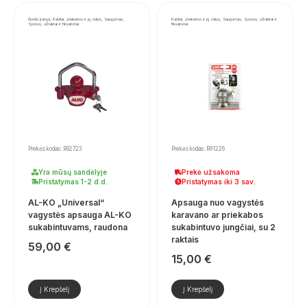
Išorės įranga, Kabliai, priekabos ir jų dalys, Saugumas,
Kabliai, priekabos ir jų dalys, Saugumas, Spynos, užraktai ir
Spynos, užraktai ir fiksatoriai
fiksatoriai
Prekės kodas: R92723
Prekės kodas: R91226
Yra mūsų sandėlyje
Prekė užsakoma
Pristatymas 1-2 d.d.
Pristatymas iki 3 sav.
AL-KO „Universal“
Apsauga nuo vagystės
vagystės apsauga AL-KO
karavano ar priekabos
sukabintuvams, raudona
sukabintuvo jungčiai, su 2
raktais
59,00
€
15,00
€
Į Krepšelį
Į Krepšelį