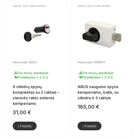
Saugumas, Spynos, užraktai ir fiksatoriai
Saugumas, Spynos, užraktai ir fiksatoriai
Prekės kodas: R52633
Prekės kodas: M9950814
Yra mūsų sandėlyje
Yra mūsų sandėlyje
Pristatymas 1-2 d.d.
Pristatymas 1-2 d.d.
6 cilindrų spynų
ABUS saugumo spyna
komplektas su 2 raktais –
kemperiams, balta, su
vienodo rakto sistema
cilindru ir 3 raktais
kemperiams
165,00
€
31,00
€
Į Krepšelį
Į Krepšelį