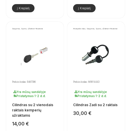
Į Krepšelį
Į Krepšelį
Saugumas, Spynos, užraktai ir fiksatoriai
Atsarginės dalys, Saugumas, Spynos, užraktai ir fiksatoriai
Prekės kodas: R467396
Prekės kodas: M9914443
Yra mūsų sandėlyje
Yra mūsų sandėlyje
Pristatymas 1-2 d.d.
Pristatymas 1-2 d.d.
Cilindras su 2 vienodais
Cilindras Zadi su 2 raktais
raktais kemperių
30,00
€
užraktams
14,00
€