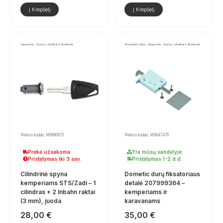
Į Krepšelį
Į Krepšelį
Saugumas, Spynos, užraktai ir fiksatoriai
Atsarginės dalys, Saugumas, Spynos, užraktai ir fiksatoriai
Prekės kodas: M9980673
Prekės kodas: M9947478
Prekė užsakoma
Yra mūsų sandėlyje
Pristatymas iki 3 sav.
Pristatymas 1-2 d.d.
Cilindrinė spyna
Dometic durų fiksatoriaus
kemperiams STS/Zadi – 1
detalė 207999364 –
cilindras + 2 Inbahn raktai
kemperiams ir
(3 mm), juoda
karavanams
28,00
€
35,00
€