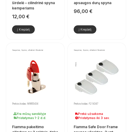
širdelė – cilindrinė spyna
apsaugos durų spyna
kemperiams
96,00
€
12,00
€
Į Krepšelį
Į Krepšelį
Saugumas, Spynos, užraktai ir fiksatoriai
Saugumas, Spynos, užraktai ir fiksatoriai
Prekės kodas: M9955434
Prekės kodas: F214347
Yra mūsų sandėlyje
Prekė užsakoma
Pristatymas 1-2 d.d.
Pristatymas iki 3 sav.
Fiamma pakeitimo
Fiamma Safe Door Frame