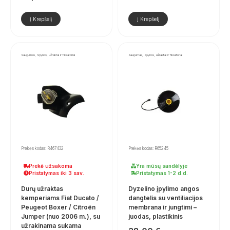
Į Krepšelį
Į Krepšelį
Saugumas, Spynos, užraktai ir fiksatoriai
Saugumas, Spynos, užraktai ir fiksatoriai
Prekės kodas: R467432
Prekės kodas: R65245
Prekė užsakoma
Yra mūsų sandėlyje
Pristatymas iki 3 sav.
Pristatymas 1-2 d.d.
Durų užraktas
Dyzelino įpylimo angos
kemperiams Fiat Ducato /
dangtelis su ventiliacijos
Peugeot Boxer / Citroën
membrana ir jungtimi –
Jumper (nuo 2006 m.), su
juodas, plastikinis
užrakinama sukama