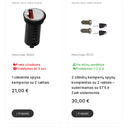
Saugumas, Spynos, užraktai ir fiksatoriai
Saugumas, Spynos, užraktai ir fiksatoriai
Prekės kodas: R52628
Prekės kodas: R52572
Prekė užsakoma
Yra mūsų sandėlyje
Pristatymas iki 3 sav.
Pristatymas 1-2 d.d.
1 cilindrinė spyna
2 cilindrų kemperių spynų
kemperiui su 2 raktais
komplektas su 2 raktais –
suderinamas su STS ir
21,00
€
Zadi sistemomis
30,00
€
Į Krepšelį
Į Krepšelį