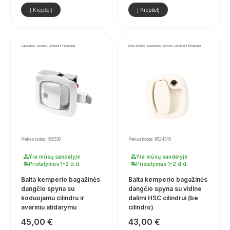
Į Krepšelį
Į Krepšelį
Saugumas, Spynos, užraktai ir fiksatoriai
Kitos prekės, Saugumas, Spynos, užraktai ir fiksatoriai
Prekės kodas: R52538
Prekės kodas: R524346
Yra mūsų sandėlyje
Yra mūsų sandėlyje
Pristatymas 1-2 d.d.
Pristatymas 1-2 d.d.
Balta kemperio bagažinės
Balta kemperio bagažinės
dangčio spyna su
dangčio spyna su vidine
koduojamu cilindru ir
dalimi HSC cilindrui (be
avariniu atidarymu
cilindro)
45,00
€
43,00
€