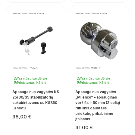
Saugumas, Spynos, užraktai ir fiksatoriai
Saugumas, Spynos, užraktai ir fiksatoriai
Prekės kodas: F127/479
Prekės kodas: M9908351
Yra mūsų sandėlyje
Yra mūsų sandėlyje
Pristatymas 1-2 d.d.
Pristatymas 1-2 d.d.
Apsauga nuo vagystės KS
Apsauga nuo vagystės
25/30/35 stabilizatorių
„Milenco“ – apsauginės
sukabintuvams su KSB50
veržlės ir 50 mm (2 colių)
užraktu
rutulinis gaubtelis
priekabų prikabinimo
36,00
€
įtaisams
31,00
€