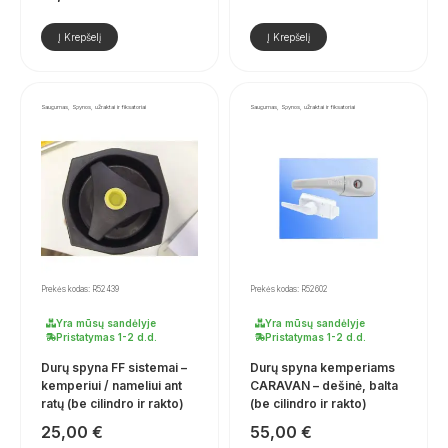
Į Krepšelį
Į Krepšelį
Saugumas, Spynos, užraktai ir fiksatoriai
Saugumas, Spynos, užraktai ir fiksatoriai
Prekės kodas: R52439
Prekės kodas: R52602
Yra mūsų sandėlyje
Yra mūsų sandėlyje
Pristatymas 1-2 d.d.
Pristatymas 1-2 d.d.
Durų spyna FF sistemai –
Durų spyna kemperiams
kemperiui / nameliui ant
CARAVAN – dešinė, balta
ratų (be cilindro ir rakto)
(be cilindro ir rakto)
25,00
€
55,00
€