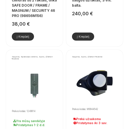
cilindras su 2 raktais, tinka
saugos užraktas, 3 vnt.
SAFE DOOR / FRAME /
balta.
MAGNUM / SECURITY 46
240,00
€
PRO (98656M156)
38,00
€
Į Krepšelį
Į Krepšelį
Saugumas, Signalizacijos sistemos, Spynos, užraktai ir
Saugumas, Spynos, užraktai ir fiksatoriai
fiksatoriai
Prekės kodas: M9944542
Prekės kodas: 1249814
Prekė užsakoma
Yra mūsų sandėlyje
Pristatymas iki 3 sav.
Pristatymas 1-2 d.d.