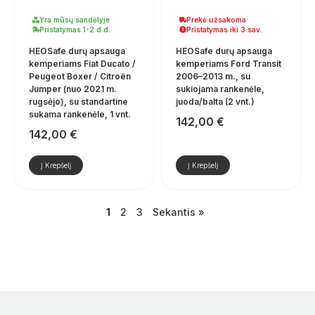
Yra mūsų sandėlyje
Prekė užsakoma
Pristatymas 1-2 d.d.
Pristatymas iki 3 sav.
HEOSafe durų apsauga
HEOSafe durų apsauga
kemperiams Fiat Ducato /
kemperiams Ford Transit
Peugeot Boxer / Citroën
2006–2013 m., su
Jumper (nuo 2021 m.
sukiojama rankenėle,
rugsėjo), su standartine
juoda/balta (2 vnt.)
sukama rankenėle, 1 vnt.
142,00
€
142,00
€
Į Krepšelį
Į Krepšelį
1
2
3
Sekantis »