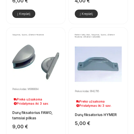
6,00
€
4,00
€
Į Krepšelį
Į Krepšelį
Saugumas, Spynos, užraktai ir fiksatoriai
Baldai ir baldų dalys, Saugumas, Spynos, užraktai ir
fiksatoriai, Užtraktai ir rankenėlės
Prekės kodas: M9968084
Prekės kodas: 9942795
Prekė užsakoma
Prekė užsakoma
Pristatymas iki 3 sav.
Pristatymas iki 3 sav.
Durų fiksatorius FAWO,
Durų fiksatorius HYMER
tamsiai pilkas
5,00
€
9,00
€