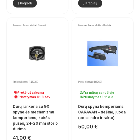
Į Krepšelį
Į Krepšelį
Saugumas, Spynos, užraktai ir fiksatoriai
Saugumas, Spynos, užraktai ir fiksatoriai
Prekės kodas: R467399
Prekės kodas: R52601
Prekė užsakoma
Yra mūsų sandėlyje
Pristatymas iki 3 sav.
Pristatymas 1-2 d.d.
Durų rankena su GX
Durų spyna kemperiams
spynelės mechanizmu
CARAVAN – dešinė, juoda
kemperiams, kairės
(be cilindro ir rakto)
pusės, 24–29 mm storio
50,00
€
durims
41,00
€