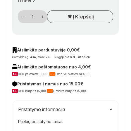
Likutis 2
produkto
Į Krepšelį
kiekis:
Apvalūs
palapinės
kuoliukai
labai
kietam
paviršiui,
25
Atsiimkite parduotuvėje 0,00€
cm,
Gamyklos g. 43A, Mažeikiai
Rugpjūčio 6 d., šiandien
.
Ø7
mm
Atsiimkite paštomatuose nuo 4,00€
(4
vnt.)
DPD paštomatai 5,00€
Omniva paštomatai 4,00€
Pristatymas į namus nuo 15,00€
DPD kurjeris 15,00€
Omniva kurjeris 15,00€
Pristatymo informacija
Prekių pristatymo laikas