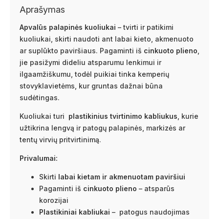
Aprašymas
Apvalūs palapinės kuoliukai
– tvirti ir patikimi
kuoliukai, skirti naudoti ant labai kieto, akmenuoto
ar suplūkto paviršiaus. Pagaminti iš
cinkuoto plieno
,
jie pasižymi dideliu atsparumu lenkimui ir
ilgaamžiškumu, todėl puikiai tinka kemperių
stovyklavietėms, kur gruntas dažnai būna
sudėtingas.
Kuoliukai turi
plastikinius tvirtinimo kabliukus
, kurie
užtikrina lengvą ir patogų palapinės, markizės ar
tentų virvių pritvirtinimą.
Privalumai:
Skirti
labai kietam ir akmenuotam paviršiui
Pagaminti iš
cinkuoto plieno
– atsparūs
korozijai
Plastikiniai kabliukai
– patogus naudojimas