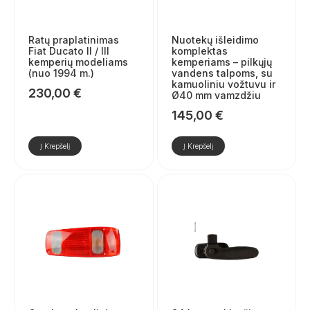
Ratų praplatinimas
Nuotekų išleidimo
Fiat Ducato II / III
komplektas
kemperių modeliams
kemperiams – pilkųjų
(nuo 1994 m.)
vandens talpoms, su
kamuoliniu vožtuvu ir
230,00
€
Ø40 mm vamzdžiu
145,00
€
Į Krepšelį
Į Krepšelį