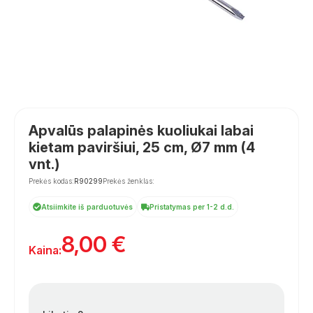
Apvalūs palapinės kuoliukai labai
kietam paviršiui, 25 cm, Ø7 mm (4
vnt.)
Prekės kodas:
R90299
Prekės ženklas:
Atsiimkite iš parduotuvės
Pristatymas per 1-2 d.d.
8,00
€
Kaina: