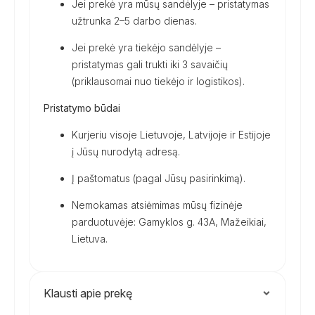
Jei prekė yra mūsų sandėlyje – pristatymas
užtrunka 2–5 darbo dienas.
Jei prekė yra tiekėjo sandėlyje –
pristatymas gali trukti iki 3 savaičių
(priklausomai nuo tiekėjo ir logistikos).
Pristatymo būdai
Kurjeriu visoje Lietuvoje, Latvijoje ir Estijoje
į Jūsų nurodytą adresą.
Į paštomatus (pagal Jūsų pasirinkimą).
Nemokamas atsiėmimas mūsų fizinėje
parduotuvėje: Gamyklos g. 43A, Mažeikiai,
Lietuva.
Klausti apie prekę