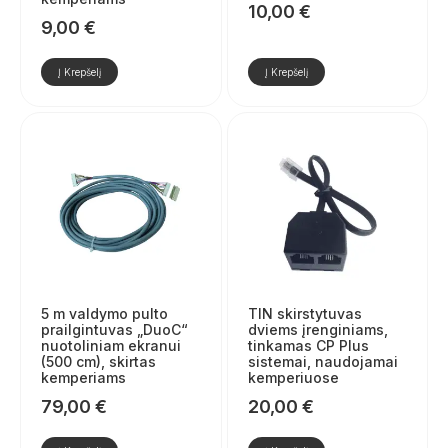
10,00
€
9,00
€
Į Krepšelį
Į Krepšelį
5 m valdymo pulto
TIN skirstytuvas
prailgintuvas „DuoC“
dviems įrenginiams,
nuotoliniam ekranui
tinkamas CP Plus
(500 cm), skirtas
sistemai, naudojamai
kemperiams
kemperiuose
79,00
€
20,00
€