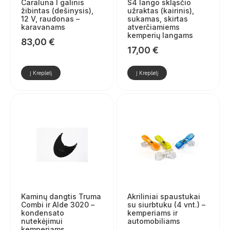
Caraluna I galinis
S4 lango skląsčio
žibintas (dešinysis),
užraktas (kairinis),
12 V, raudonas –
sukamas, skirtas
karavanams
atverčiamiems
kemperių langams
83,00
€
17,00
€
Į Krepšelį
Į Krepšelį
Kaminų dangtis Truma
Akriliniai spaustukai
Combi ir Alde 3020 –
su siurbtuku (4 vnt.) –
kondensato
kemperiams ir
nutekėjimui
automobiliams
kemperiams