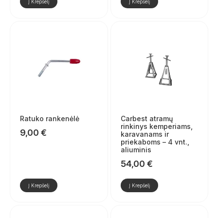
Į Krepšelį
Į Krepšelį
Ratuko rankenėlė
Carbest atramų
rinkinys kemperiams,
9,00
€
karavanams ir
priekaboms – 4 vnt.,
aliuminis
54,00
€
Į Krepšelį
Į Krepšelį