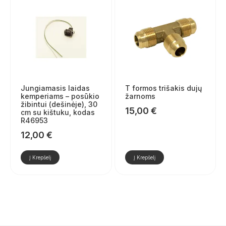
Jungiamasis laidas
T formos trišakis dujų
kemperiams – posūkio
žarnoms
žibintui (dešinėje), 30
15,00
€
cm su kištuku, kodas
R46953
12,00
€
Į Krepšelį
Į Krepšelį