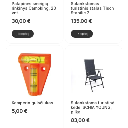
Palapinės smeigių
Sulankstomas
rinkinys Campking, 20
turistinis stalas Tisch
vnt.
Stabilic 2
30,00
€
135,00
€
Į Krepšelį
Į Krepšelį
Kemperio gulsčiukas
Sulankstoma turistinė
kėdė ISCHIA YOUNG,
5,00
€
pilka
83,00
€