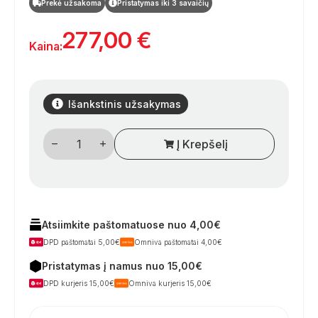
Prekė užsakoma
Pristatymas iki 3 savaičių
277,00
€
Kaina:
Išankstinis užsakymas
produkto
Į Krepšelį
kiekis:
COBB
Deluxe
2.0
dujinis
grilis
–
daugiafunkcinė
Atsiimkite paštomatuose nuo 4,00€
lauko
DPD paštomatai 5,00€
Omniva paštomatai 4,00€
virtuvė
kemperiams
Pristatymas į namus nuo 15,00€
DPD kurjeris 15,00€
Omniva kurjeris 15,00€