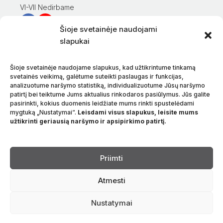
VI-VII Nedirbame
Šioje svetainėje naudojami
Informacija klientams
slapukai
Mano paskyra
Prekių apmokėjimas
Šioje svetainėje naudojame slapukus, kad užtikrintume tinkamą
Prekių pristatymas
svetainės veikimą, galėtume suteikti paslaugas ir funkcijas,
analizuotume naršymo statistiką, individualizuotume Jūsų naršymo
Prekių grąžinimas
patirtį bei teiktume Jums aktualius rinkodaros pasiūlymus. Jūs galite
Sąlygos ir taisyklės
pasirinkti, kokius duomenis leidžiate mums rinkti spustelėdami
Privatumo politika
mygtuką „Nustatymai“.
Leisdami visus slapukus, leisite mums
užtikrinti geriausią naršymo ir apsipirkimo patirtį.
Apie mus
Kontaktai
Kalba
Priimti
Atmesti
Nustatymai