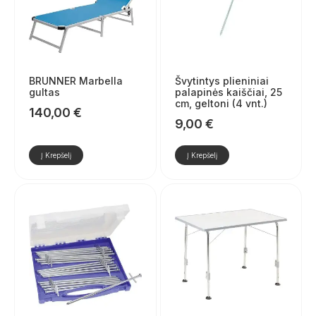
BRUNNER Marbella
Švytintys plieniniai
gultas
palapinės kaiščiai, 25
cm, geltoni (4 vnt.)
140,00
€
9,00
€
Į Krepšelį
Į Krepšelį