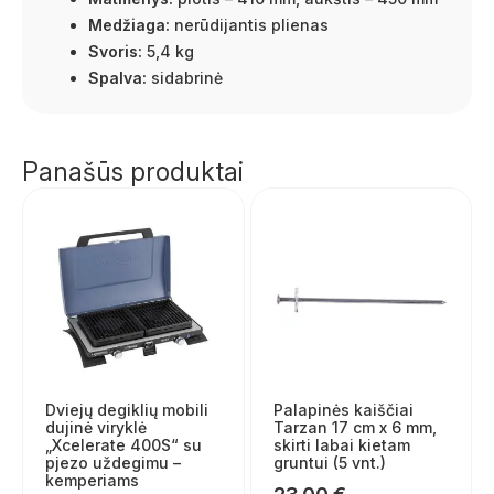
Medžiaga:
nerūdijantis plienas
Svoris:
5,4 kg
Spalva:
sidabrinė
Panašūs produktai
Dviejų degiklių mobili
Palapinės kaiščiai
dujinė viryklė
Tarzan 17 cm x 6 mm,
„Xcelerate 400S“ su
skirti labai kietam
pjezo uždegimu –
gruntui (5 vnt.)
kemperiams