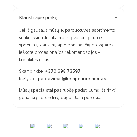
Klausti apie prekę
Jei iš gausaus mūsų e. parduotuvės asortimento
sunku išsirinkti tinkamiausią variantą, turite
specifinių klausimų apie dominančią prekę arba
ieškote profesionalios rekomendacijos –
kreipkitės į mus.
Skambinkite:
+370 698 73597
Rašykite:
pardavimai@kemperiuremontas.lt
Mūsų specialistai pasiruošę padėti Jums išsirinkti
geriausią sprendimą pagal Jūsų poreikius.