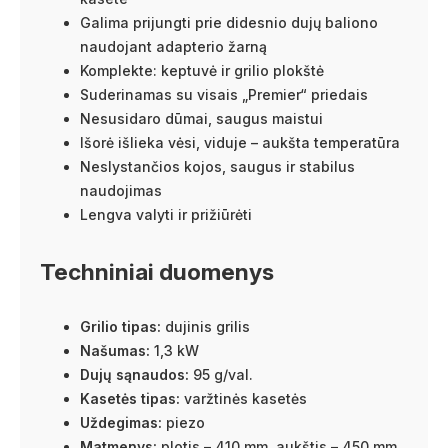
Galima prijungti prie didesnio dujų baliono
naudojant adapterio žarną
Komplekte: keptuvė ir grilio plokštė
Suderinamas su visais „Premier“ priedais
Nesusidaro dūmai, saugus maistui
Išorė išlieka vėsi, viduje – aukšta temperatūra
Neslystančios kojos, saugus ir stabilus
naudojimas
Lengva valyti ir prižiūrėti
Techniniai duomenys
Grilio tipas:
dujinis grilis
Našumas:
1,3 kW
Dujų sąnaudos:
95 g/val.
Kasetės tipas:
varžtinės kasetės
Uždegimas:
piezo
Matmenys:
plotis – 410 mm, aukštis – 450 mm