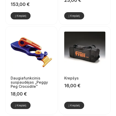
23,00
€
153,00
€
Į Krepšelį
Į Krepšelį
Daugiafunkcinis
Krepšys
suspaudėjas „Peggy
16,00
€
Peg Crocodile”
18,00
€
Į Krepšelį
Į Krepšelį