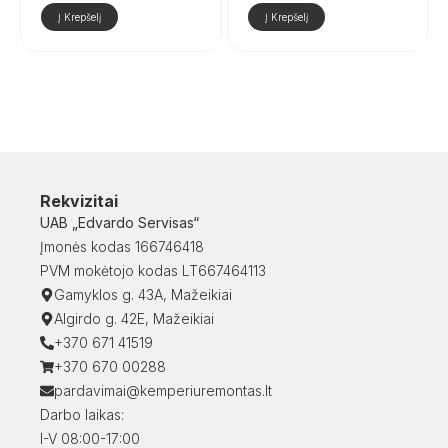
Į Krepšelį
Į Krepšelį
Rekvizitai
UAB „Edvardo Servisas“
Įmonės kodas 166746418
PVM mokėtojo kodas LT667464113
Gamyklos g. 43A, Mažeikiai
Algirdo g. 42E, Mažeikiai
+370 671 41519
+370 670 00288
pardavimai@kemperiuremontas.lt
Darbo laikas:
I-V 08:00-17:00