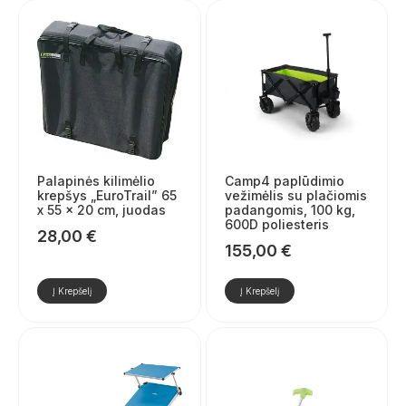
Palapinės kilimėlio
Camp4 paplūdimio
krepšys „EuroTrail” 65
vežimėlis su plačiomis
x 55 x 20 cm, juodas
padangomis, 100 kg,
600D poliesteris
28,00
€
155,00
€
Į Krepšelį
Į Krepšelį