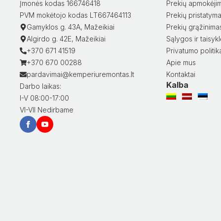
Įmonės kodas 166746418
Prekių apmokėji
PVM mokėtojo kodas LT667464113
Prekių pristatym
Gamyklos g. 43A, Mažeikiai
Prekių grąžinima
Algirdo g. 42E, Mažeikiai
Sąlygos ir taisyk
+370 671 41519
Privatumo politik
+370 670 00288
Apie mus
pardavimai@kemperiuremontas.lt
Kontaktai
Kalba
Darbo laikas:
I-V 08:00-17:00
VI-VII Nedirbame