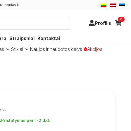
emontas.lt
0
Profilis
era
Straipsniai
Kontaktai
as
Stiklai
Naujos ir naudotos dalys
Akcijos
klas:
Pristatymas per 1-2 d.d.