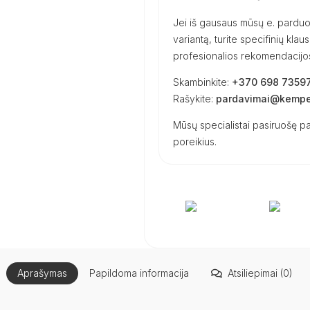
Jei iš gausaus mūsų e. parduot
variantą, turite specifinių kl
profesionalios rekomendacijos 
Skambinkite:
+370 698 7359
Rašykite:
pardavimai@kemper
Mūsų specialistai pasiruošę pa
poreikius.
Aprašymas
Papildoma informacija
Atsiliepimai (0)