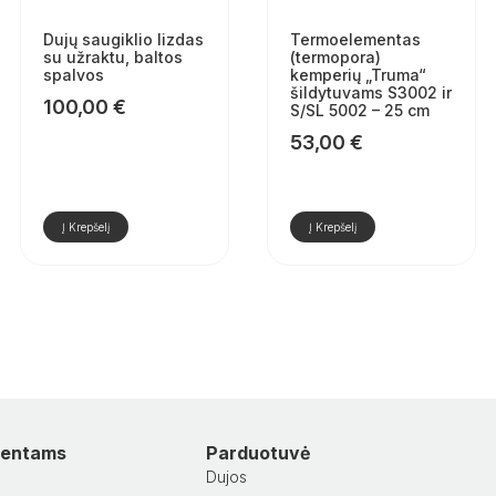
Dujų saugiklio lizdas
Termoelementas
su užraktu, baltos
(termopora)
spalvos
kemperių „Truma“
šildytuvams S3002 ir
100,00
€
S/SL 5002 – 25 cm
53,00
€
Į Krepšelį
Į Krepšelį
lientams
Parduotuvė
Dujos