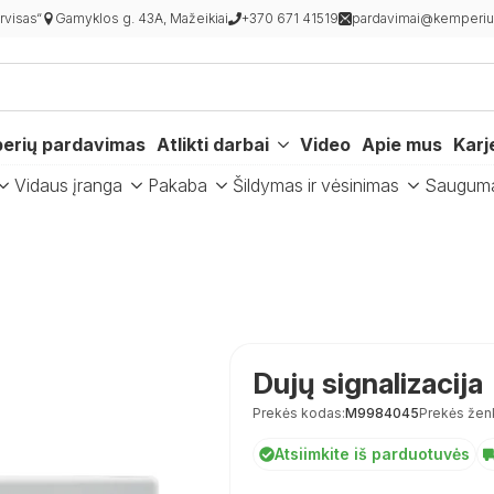
visas“
Gamyklos g. 43A, Mažeikiai
+370 671 41519
pardavimai@kemperiur
erių pardavimas
Atlikti darbai
Video
Apie mus
Karj
Vidaus įranga
Pakaba
Šildymas ir vėsinimas
Saugum
Dujų signalizacija
Prekės kodas:
M9984045
Prekės žen
Atsiimkite iš parduotuvės