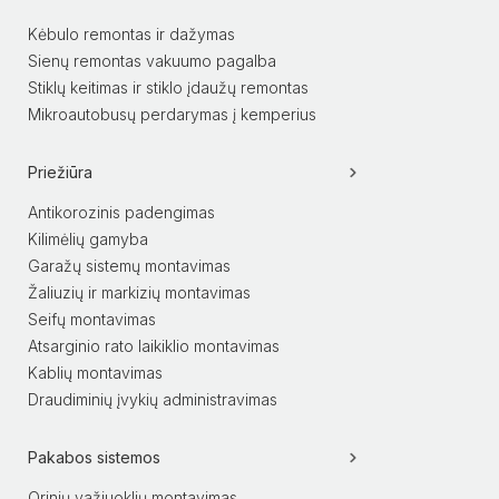
Kėbulo remontas ir dažymas
Sienų remontas vakuumo pagalba
Stiklų keitimas ir stiklo įdaužų remontas
Mikroautobusų perdarymas į kemperius
Priežiūra
Antikorozinis padengimas
Kilimėlių gamyba
Garažų sistemų montavimas
Žaliuzių ir markizių montavimas
Seifų montavimas
Atsarginio rato laikiklio montavimas
Kablių montavimas
Draudiminių įvykių administravimas
Pakabos sistemos
Orinių važiuoklių montavimas