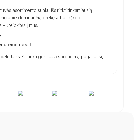
uvės asortimento sunku išsirinkti tinkamiausią
ausimų apie dominančią prekę arba ieškote
– kreipkitės į mus.
7
iuremontas.lt
dėti Jums išsirinkti geriausią sprendimą pagal Jūsų