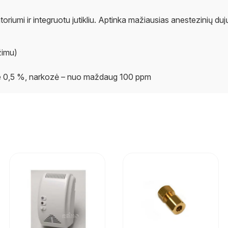
iumi ir integruotu jutikliu. Aptinka mažiausias anestezinių duj
žimu)
pie 0,5 %, narkozė – nuo maždaug 100 ppm