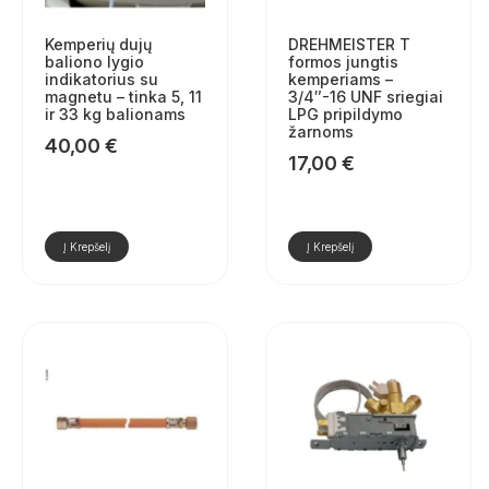
Kemperių dujų
DREHMEISTER T
baliono lygio
formos jungtis
indikatorius su
kemperiams –
magnetu – tinka 5, 11
3/4″-16 UNF sriegiai
ir 33 kg balionams
LPG pripildymo
žarnoms
40,00
€
17,00
€
Į Krepšelį
Į Krepšelį