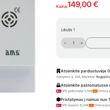
149,00
€
Kaina:
Likutis 1
produkto
kiekis:
Dujų
signalizacija
Atsiimkite parduotuvėje 
Gamyklos g. 43A, Mažeikiai
Rugpjūčio
Atsiimkite paštomatuose
DPD paštomatai 5,00€
Omniva 
Pristatymas į namus nuo 
DPD kurjeris 15,00€
Omniva kurj