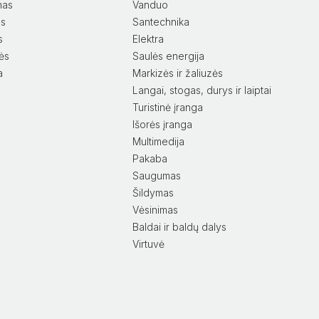
mas
Vanduo
as
Santechnika
s
Elektra
lės
Saulės energija
a
Markizės ir žaliuzės
Langai, stogas, durys ir laiptai
Turistinė įranga
Išorės įranga
Multimedija
Pakaba
Saugumas
Šildymas
Vėsinimas
Baldai ir baldų dalys
Virtuvė