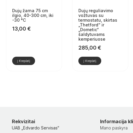
Dujų žarna 75 cm
Dujų reguliavimo
ilgio, 40-300 cm, iki
vožtuvas su
-30 °C
termostatu, skirtas
„Thetford“ ir
13,00
€
„Dometic“
šaldytuvams
kemperiuose
285,00
€
Į Krepšelį
Į Krepšelį
Rekvizitai
Informacija k
UAB „Edvardo Servisas“
Mano paskyra