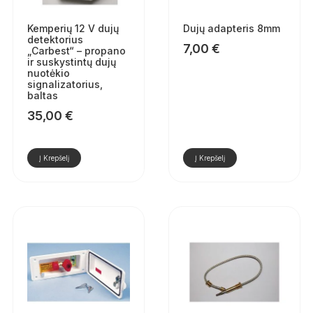
Kemperių 12 V dujų
Dujų adapteris 8mm
detektorius
7,00
€
„Carbest“ – propano
ir suskystintų dujų
nuotėkio
signalizatorius,
baltas
35,00
€
Į Krepšelį
Į Krepšelį