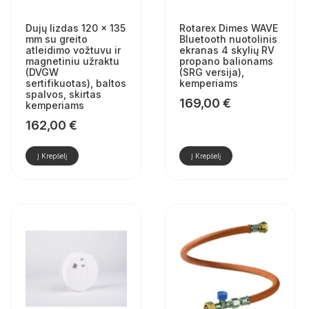
Dujų lizdas 120 × 135
Rotarex Dimes WAVE
mm su greito
Bluetooth nuotolinis
atleidimo vožtuvu ir
ekranas 4 skylių RV
magnetiniu užraktu
propano balionams
(DVGW
(SRG versija),
sertifikuotas), baltos
kemperiams
spalvos, skirtas
169,00
€
kemperiams
162,00
€
Į Krepšelį
Į Krepšelį