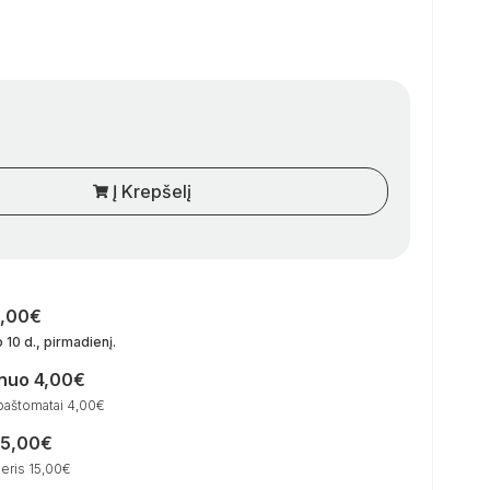
Į Krepšelį
0,00€
 10 d., pirmadienį
.
 nuo 4,00€
paštomatai 4,00€
15,00€
eris 15,00€