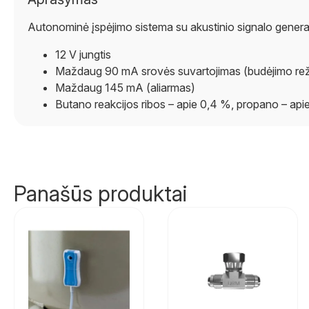
Autonominė įspėjimo sistema su akustinio signalo generator
12 V jungtis
Maždaug 90 mA srovės suvartojimas (budėjimo re
Maždaug 145 mA (aliarmas)
Butano reakcijos ribos – apie 0,4 %, propano – a
Panašūs produktai