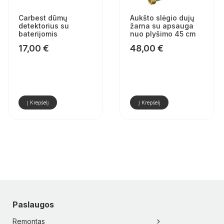
Carbest dūmų
Aukšto slėgio dujų
detektorius su
žarna su apsauga
baterijomis
nuo plyšimo 45 cm
17,00
€
48,00
€
Į Krepšelį
Į Krepšelį
Paslaugos
Remontas