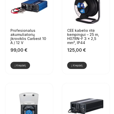
Profesionalus
CEE kabelio ritė
akumuliatorių
kempingui – 25 m,
įkroviklis Carbest 10
H07RN-F 3 x 2,5
A / 12 V
mm², IP44
99,00
€
125,00
€
Į Krepšelį
Į Krepšelį