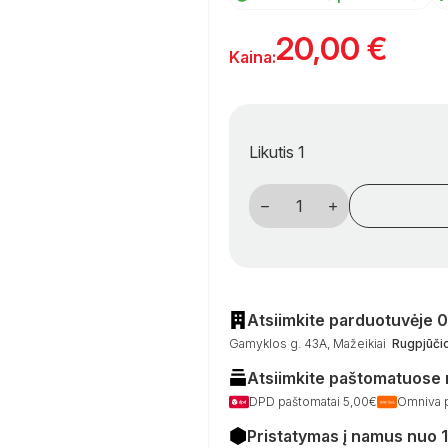
20,00
€
Kaina:
Likutis 1
produkto
kiekis:
230
V
lizdas
su
dangčiu
-
baltas,
Atsiimkite parduotuvėje 
„Schuko“
Gamyklos g. 43A, Mažeikiai
Rugpjūčio
tipo,
skirtas
Atsiimkite paštomatuose
kemperiams
DPD paštomatai 5,00€
Omniva 
Pristatymas į namus nuo 