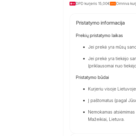
DPD kurjeris 15,00€
Omniva kurj
Pristatymo informacija
Prekių pristatymo laikas
Jei prekė yra mūsų sand
Jei prekė yra tiekėjo san
(priklausomai nuo tiekėjo 
Pristatymo būdai
Kurjeriu visoje Lietuvoje
Į paštomatus (pagal Jūsų
Nemokamas atsiėmimas m
Mažeikiai, Lietuva.