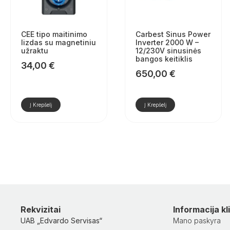
CEE tipo maitinimo
Carbest Sinus Power
lizdas su magnetiniu
Inverter 2000 W –
užraktu
12/230V sinusinės
bangos keitiklis
34,00
€
650,00
€
Į Krepšelį
Į Krepšelį
Rekvizitai
Informacija k
UAB „Edvardo Servisas“
Mano paskyra