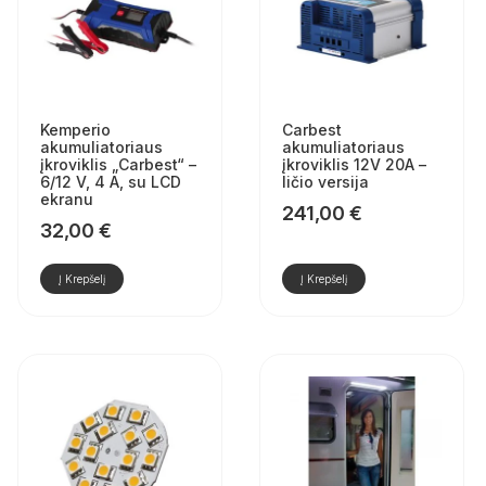
Kemperio
Carbest
akumuliatoriaus
akumuliatoriaus
įkroviklis „Carbest“ –
įkroviklis 12V 20A –
6/12 V, 4 A, su LCD
ličio versija
ekranu
241,00
€
32,00
€
Į Krepšelį
Į Krepšelį