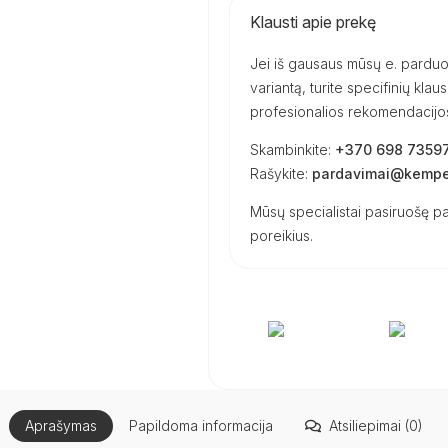
Klausti apie prekę
Jei iš gausaus mūsų e. parduot
variantą, turite specifinių kl
profesionalios rekomendacijos 
Skambinkite:
+370 698 7359
Rašykite:
pardavimai@kemper
Mūsų specialistai pasiruošę pa
poreikius.
Aprašymas
Papildoma informacija
Atsiliepimai (0)