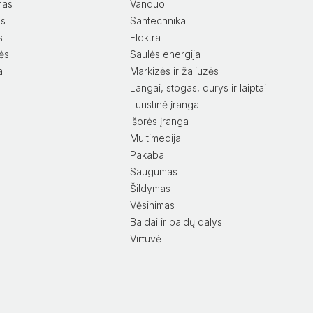
mas
Vanduo
as
Santechnika
s
Elektra
lės
Saulės energija
a
Markizės ir žaliuzės
Langai, stogas, durys ir laiptai
Turistinė įranga
Išorės įranga
Multimedija
Pakaba
Saugumas
Šildymas
Vėsinimas
Baldai ir baldų dalys
Virtuvė