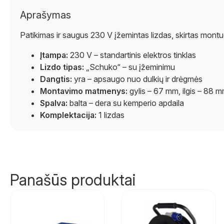
Aprašymas
Patikimas ir saugus 230 V įžemintas lizdas, skirtas montu
Įtampa:
230 V – standartinis elektros tinklas
Lizdo tipas:
„Schuko“ – su įžeminimu
Dangtis:
yra – apsaugo nuo dulkių ir drėgmės
Montavimo matmenys:
gylis – 67 mm, ilgis – 88 m
Spalva:
balta – dera su kemperio apdaila
Komplektacija:
1 lizdas
Panašūs produktai