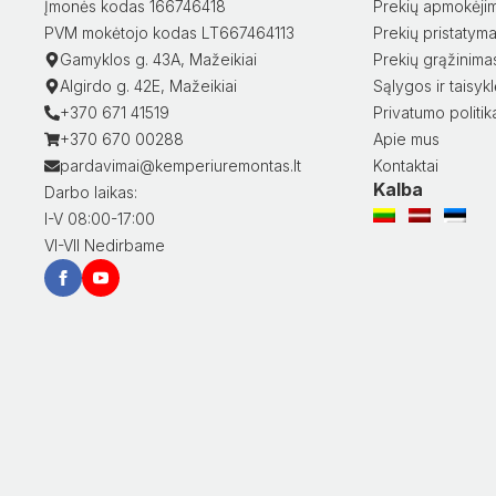
Įmonės kodas 166746418
Prekių apmokėji
PVM mokėtojo kodas LT667464113
Prekių pristatym
Gamyklos g. 43A, Mažeikiai
Prekių grąžinima
Algirdo g. 42E, Mažeikiai
Sąlygos ir taisyk
+370 671 41519
Privatumo politik
+370 670 00288
Apie mus
pardavimai@kemperiuremontas.lt
Kontaktai
Kalba
Darbo laikas:
I-V 08:00-17:00
VI-VII Nedirbame