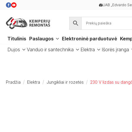
UAB „Edvardo Ser
Titulinis
Paslaugos
Elektroninė parduotuvė
Kemp
Dujos
Vanduo ir santechnika
Elektra
Išorės įranga
Pradžia
Elektra
Jungikliai ir rozetės
230 V lizdas su dangč