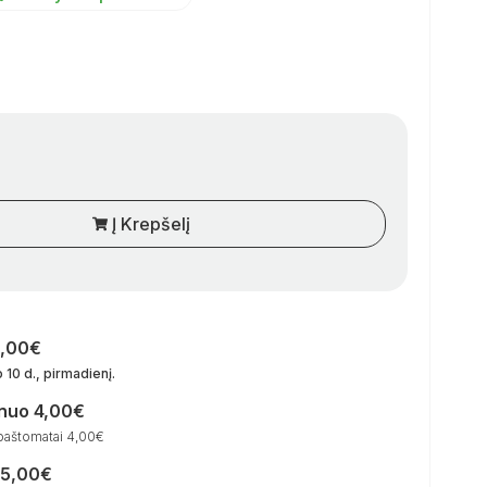
Į Krepšelį
0,00€
 10 d., pirmadienį
.
 nuo 4,00€
paštomatai 4,00€
15,00€