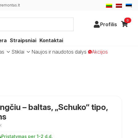
emontas.lt
0
Profilis
era
Straipsniai
Kontaktai
as
Stiklai
Naujos ir naudotos dalys
Akcijos
ngčiu – baltas, „Schuko“ tipo,
ms
:
Pristatymas per 1-2 d.d.