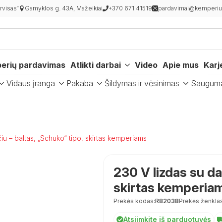
visas“
Gamyklos g. 43A, Mažeikiai
+370 671 41519
pardavimai@kemperiur
erių pardavimas
Atlikti darbai
Video
Apie mus
Karj
Vidaus įranga
Pakaba
Šildymas ir vėsinimas
Saugum
iu – baltas, „Schuko“ tipo, skirtas kemperiams
230 V lizdas su da
skirtas kemperia
Prekės kodas:
R82038
Prekės ženklas
Atsiimkite iš parduotuvės