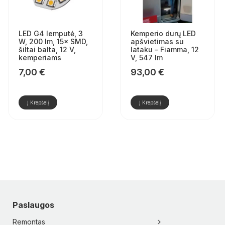
LED G4 lemputė, 3
Kemperio durų LED
W, 200 lm, 15× SMD,
apšvietimas su
šiltai balta, 12 V,
lataku – Fiamma, 12
kemperiams
V, 547 lm
7,00
€
93,00
€
Į Krepšelį
Į Krepšelį
Paslaugos
Remontas