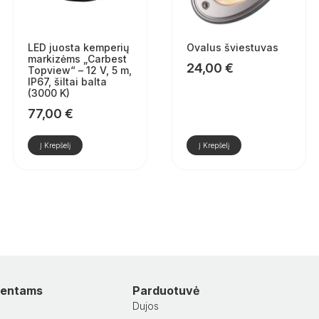
LED juosta kemperių
Ovalus šviestuvas
markizėms „Carbest
24,00
€
Topview“ – 12 V, 5 m,
IP67, šiltai balta
(3000 K)
77,00
€
Į Krepšelį
Į Krepšelį
lientams
Parduotuvė
Dujos