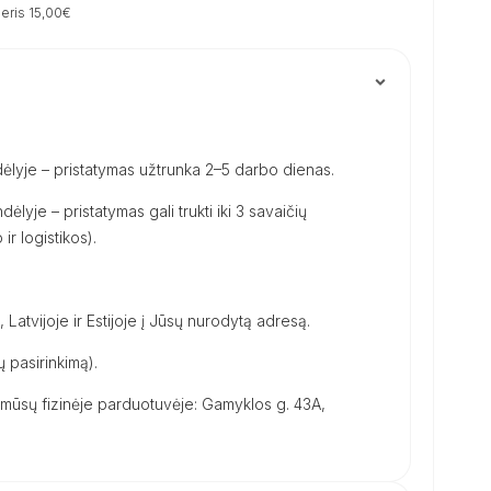
eris 15,00€
ėlyje – pristatymas užtrunka 2–5 darbo dienas.
dėlyje – pristatymas gali trukti iki 3 savaičių
ir logistikos).
, Latvijoje ir Estijoje į Jūsų nurodytą adresą.
 pasirinkimą).
ūsų fizinėje parduotuvėje: Gamyklos g. 43A,