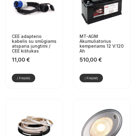
CEE adapterio
MT-AGM
kabelis su smūgiams
Akumuliatorius
atsparia jungtimi /
kemperiams 12 V:120
CEE kištukas
Ah
11,00
€
510,00
€
Į Krepšelį
Į Krepšelį