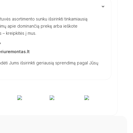
uvės asortimento sunku išsirinkti tinkamiausią
ausimų apie dominančią prekę arba ieškote
– kreipkitės į mus.
7
iuremontas.lt
dėti Jums išsirinkti geriausią sprendimą pagal Jūsų