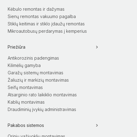
Kėbulo remontas ir dažymas
Sienų remontas vakuumo pagalba
Stiklų keitimas ir stiklo įdaužų remontas
Mikroautobusų perdarymas į kemperius
Priežiūra
Antikorozinis padengimas
Kilimėlių gamyba
Garažų sistemų montavimas
Žaliuzių ir markizių montavimas
Seifų montavimas
Atsarginio rato laikiklio montavimas
Kablių montavimas
Draudiminių įvykių administravimas
Pakabos sistemos
Orinių važiuoklių montavimas