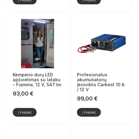
Kemperio durų LED
Profesionalus
apšvietimas su lataku
akumuliatorių
– Fiamma, 12 V, 547 lm
įkroviklis Carbest 10 A
/ 12 V
93,00
€
99,00
€
Į Krepšelį
Į Krepšelį