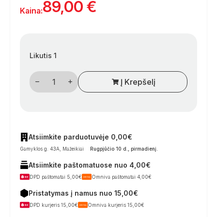
89,00
€
Kaina:
Likutis 1
produkto
Į Krepšelį
kiekis:
LED
papildomas
kemperių
stop
žibintas,
raudonas/chromas,
9–
Atsiimkite parduotuvėje 0,00€
32
Gamyklos g. 43A, Mažeikiai
Rugpjūčio 10 d., pirmadienį
.
V,
0,3
Atsiimkite paštomatuose nuo 4,00€
W,
IP67,
DPD paštomatai 5,00€
Omniva paštomatai 4,00€
500
mm
Pristatymas į namus nuo 15,00€
laidas
DPD kurjeris 15,00€
Omniva kurjeris 15,00€