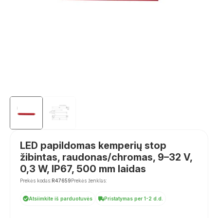
LED papildomas kemperių stop
žibintas, raudonas/chromas, 9–32 V,
0,3 W, IP67, 500 mm laidas
Prekės kodas:
R47659
Prekės ženklas:
Atsiimkite iš parduotuvės
Pristatymas per 1-2 d.d.