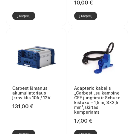
10,00
€
Į Krepšelį
Į Krepšelį
Carbest Išmanus
Adapterio kabelis
akumuliatoriaus
„Carbest „su kampine
įkroviklis 10A / 12V
CEE jungtimi ir Schuko
kištuku – 1,5 m, 3×2,5
131,00
€
mm²,skirtas
kemperiams
17,00
€
Į Krepšelį
Į Krepšelį