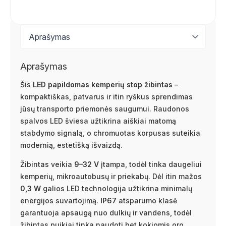
Aprašymas
Šis
LED papildomas kemperių stop žibintas
–
kompaktiškas, patvarus ir itin ryškus sprendimas
jūsų transporto priemonės saugumui. Raudonos
spalvos LED šviesa užtikrina aiškiai matomą
stabdymo signalą, o chromuotas korpusas suteikia
modernią, estetišką išvaizdą.
Žibintas veikia
9–32 V
įtampa, todėl tinka daugeliui
kemperių, mikroautobusų ir priekabų. Dėl itin mažos
0,3 W
galios LED technologija užtikrina minimalų
energijos suvartojimą.
IP67
atsparumo klasė
garantuoja apsaugą nuo dulkių ir vandens, todėl
žibintas puikiai tinka naudoti bet kokiomis oro