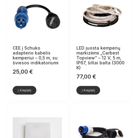
CEE į Schuko
LED juosta kemperių
adapterio kabelis
markizėms „Carbest
kemperiui – 0,5 m, su
Topview“ – 12 V, 5 m,
šviesos indikatoriumi
IP67, šiltai balta (3000
K)
25,00
€
77,00
€
Į Krepšelį
Į Krepšelį