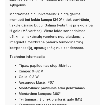
sąlygomis.
Montavimas itin universalus: žibintą galima
montuoti
bet kokiu kampu (360°)
, tiek
paviršiniu
,
tiek
įleidžiamu
būdu. Galima tvirtinti iš priekio arba
iš galo (M5 varžtas). Vieno laido sandarinimas
užtikrina maksimalų vandens nepralaidumą, o
integruota membrana palaiko termodinaminę
kompensaciją, apsaugančią nuo kondensato.
Techninė informacija
Tipas: papildomas stop žibintas
Įtampa: 9–32 V
Galia: 0,3 W
Apsaugos klasė: IP67
Montavimas: paviršinis arba įleidžiamas
Montavimo kampas: 360°
Tvirtinimas: iš priekio arba iš galo (M5)
Korpusas: raudonas/chromas