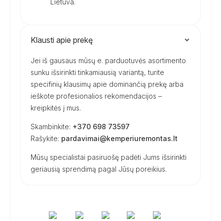
Lietuva.
Klausti apie prekę
Jei iš gausaus mūsų e. parduotuvės asortimento
sunku išsirinkti tinkamiausią variantą, turite
specifinių klausimų apie dominančią prekę arba
ieškote profesionalios rekomendacijos –
kreipkitės į mus.
Skambinkite:
+370 698 73597
Rašykite:
pardavimai@kemperiuremontas.lt
Mūsų specialistai pasiruošę padėti Jums išsirinkti
geriausią sprendimą pagal Jūsų poreikius.