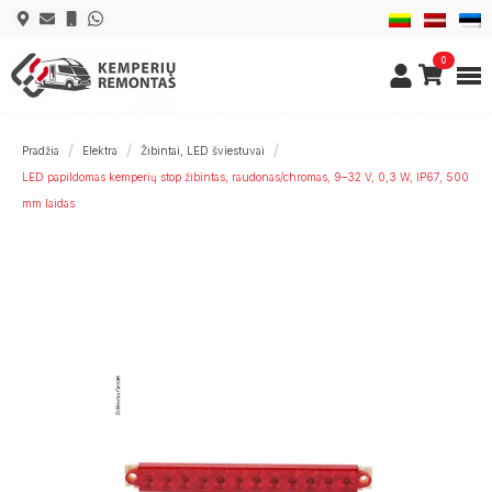
0
Pradžia
Elektra
Žibintai, LED šviestuvai
LED papildomas kemperių stop žibintas, raudonas/chromas, 9–32 V, 0,3 W, IP67, 500
mm laidas