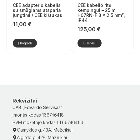
CEE adapterio kabelis
CEE kabelio ritė
su smūgiams atsparia
kempingui – 25 m,
jungtimi / CEE kištukas
H07RN-F 3 x 2,5 mm²,
IP44
11,00
€
125,00
€
Į Krepšelį
Į Krepšelį
Rekvizitai
UAB „Edvardo Servisas“
Įmonės kodas 166746418
PVM mokėtojo kodas LT667464113
Gamyklos g. 43A, Mažeikiai
Algirdo g. 42E, Mažeikiai