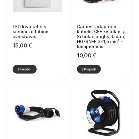
LED kvadratinis
Carbest adapterio
sieninis ir lubinis
kabelis CEE kištukas /
šviestuvas
Schuko jungtis, 0,4 m,
H07RN-F 3×1,5 mm² –
15,00
€
kemperiams
10,00
€
Į Krepšelį
Į Krepšelį