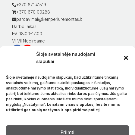
+370 671 41519
+370 670 00288
pardavimai@kemperiuremontas.lt
Darbo laikas:
I-V 08:00-17:00
VI-VII Nedirbame
Šioje svetainėje naudojami
Informacija klientams
slapukai
Mano paskyra
Prekių apmokėjimas
Šioje svetainėje naudojame slapukus, kad užtikrintume tinkamą
Prekių pristatymas
svetainės veikimą, galėtume suteikti paslaugas ir funkcijas,
analizuotume naršymo statistiką, individualizuotume Jūsų naršymo
Prekių grąžinimas
patirtį bei teiktume Jums aktualius rinkodaros pasiūlymus. Jūs galite
Sąlygos ir taisyklės
pasirinkti, kokius duomenis leidžiate mums rinkti spustelėdami
Privatumo politika
mygtuką „Nustatymai“.
Leisdami visus slapukus, leisite mums
užtikrinti geriausią naršymo ir apsipirkimo patirtį.
Apie mus
Kontaktai
Kalba
Priimti