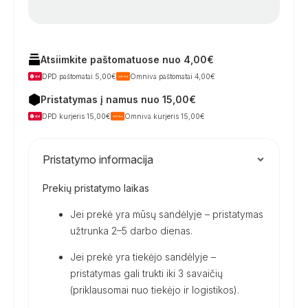
Atsiimkite paštomatuose nuo 4,00€
DPD paštomatai 5,00€
Omniva paštomatai 4,00€
Pristatymas į namus nuo 15,00€
DPD kurjeris 15,00€
Omniva kurjeris 15,00€
Pristatymo informacija
Prekių pristatymo laikas
Jei prekė yra mūsų sandėlyje – pristatymas
užtrunka 2–5 darbo dienas.
Jei prekė yra tiekėjo sandėlyje –
pristatymas gali trukti iki 3 savaičių
(priklausomai nuo tiekėjo ir logistikos).