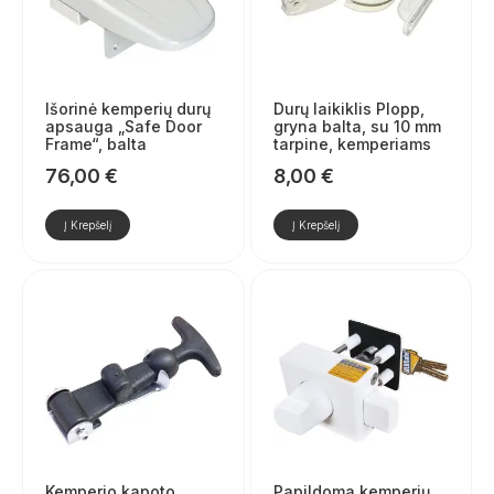
Išorinė kemperių durų
Durų laikiklis Plopp,
apsauga „Safe Door
gryna balta, su 10 mm
Frame“, balta
tarpine, kemperiams
76,00
€
8,00
€
Į Krepšelį
Į Krepšelį
Kemperio kapoto
Papildoma kemperių