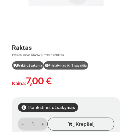
Raktas
Prekės kodas:
R52626
Prekės ženklas:
Prekė užsakoma
Pristatymas iki 3 savaičių
7,00
€
Kaina:
Išankstinis užsakymas
produkto
Į Krepšelį
kiekis:
Raktas