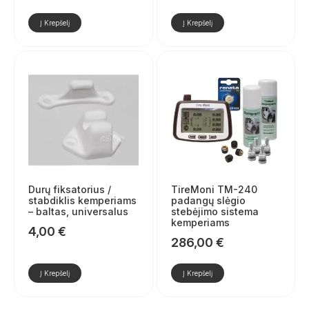
Į Krepšelį
Į Krepšelį
Durų fiksatorius /
TireMoni TM-240
stabdiklis kemperiams
padangų slėgio
– baltas, universalus
stebėjimo sistema
kemperiams
4,00
€
286,00
€
Į Krepšelį
Į Krepšelį