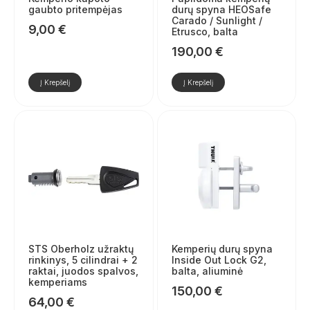
gaubto pritempėjas
durų spyna HEOSafe
Carado / Sunlight /
9,00
€
Etrusco, balta
190,00
€
Į Krepšelį
Į Krepšelį
STS Oberholz užraktų
Kemperių durų spyna
rinkinys, 5 cilindrai + 2
Inside Out Lock G2,
raktai, juodos spalvos,
balta, aliuminė
kemperiams
150,00
€
64,00
€