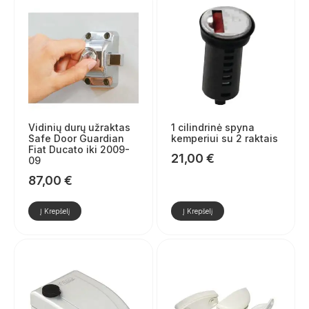
Vidinių durų užraktas
1 cilindrinė spyna
Safe Door Guardian
kemperiui su 2 raktais
Fiat Ducato iki 2009-
21,00
€
09
87,00
€
Į Krepšelį
Į Krepšelį