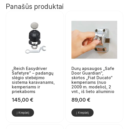
Panašūs produktai
„Reich Easydriver
Durų apsaugos „Safe
Safetyre” – padangų
Door Guardian“,
slėgio stebėjimo
skirtos „Fiat Ducato“
sistema karavanams,
kemperiams (nuo
kemperiams ir
2009 m. modelio), 2
priekaboms
vnt., iš lieto aliuminio
145,00
€
89,00
€
Į Krepšelį
Į Krepšelį