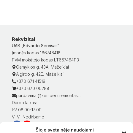
Rekvizitai
UAB „Edvardo Servisas“
Įmonės kodas 166746418
PVM mokėtojo kodas LT667464113
Gamyklos g. 43A, Mažeikiai
Algirdo g. 42E, Mažeikiai
+370 671 41519
+370 670 00288
pardavimai@kemperiuremontas.lt
Darbo laikas:
I-V 08:00-17:00
VI-VII Nedirbame
Šioje svetainėje naudojami