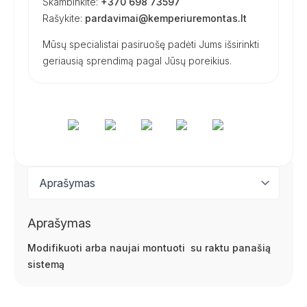
Skambinkite:
+370 698 73597
Rašykite:
pardavimai@kemperiuremontas.lt
Mūsų specialistai pasiruošę padėti Jums išsirinkti
geriausią sprendimą pagal Jūsų poreikius.
Aprašymas
Modifikuoti arba naujai montuoti su raktu panašią
sistemą