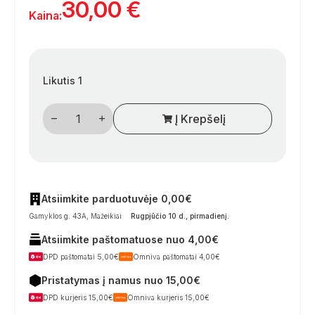
30,00
€
Kaina:
Likutis 1
produkto
Į Krepšelį
kiekis:
Ratų
arkos
uždanga
kemperiams,
įvairiems
modeliams,
vienaašiams
Atsiimkite parduotuvėje 0,00€
ir
Gamyklos g. 43A, Mažeikiai
Rugpjūčio 10 d., pirmadienį
.
dviašiams
(2010–
Atsiimkite paštomatuose nuo 4,00€
2015)
DPD paštomatai 5,00€
Omniva paštomatai 4,00€
Pristatymas į namus nuo 15,00€
DPD kurjeris 15,00€
Omniva kurjeris 15,00€