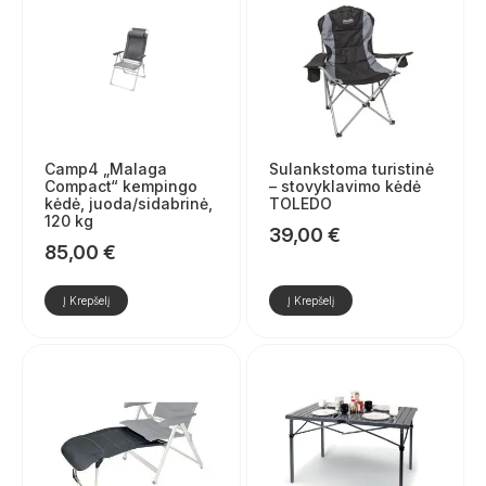
Camp4 „Malaga
Sulankstoma turistinė
Compact“ kempingo
– stovyklavimo kėdė
kėdė, juoda/sidabrinė,
TOLEDO
120 kg
39,00
€
85,00
€
Į Krepšelį
Į Krepšelį