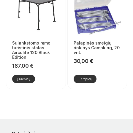
Sulankstomo rėmo
Palapinės smeigių
turistinis stalas
rinkinys Campking, 20
Aircolite 120 Black
vnt.
Edition
30,00
€
187,00
€
Į Krepšelį
Į Krepšelį