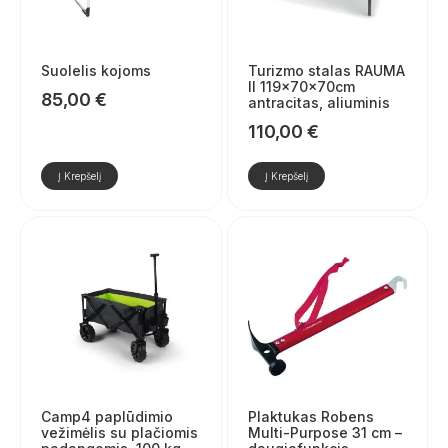
Suolelis kojoms
Turizmo stalas RAUMA
II 119x70x70cm
85,00
€
antracitas, aliuminis
110,00
€
Į Krepšelį
Į Krepšelį
Camp4 paplūdimio
Plaktukas Robens
vežimėlis su plačiomis
Multi-Purpose 31 cm –