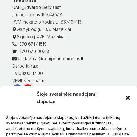
Rekvizitai
UAB „Edvardo Servisas“
Įmonės kodas 166746418
PVM mokėtojo kodas LT667464113
Gamyklos g. 43A, Mažeikiai
Algirdo g. 42E, Mažeikiai
+370 671 41519
+370 670 00288
pardavimai@kemperiuremontas.lt
Darbo laikas:
I-V 08:00-17:00
VI-VII Nedirbame
Šioje svetainėje naudojami
Informacija klientams
slapukai
Mano paskyra
Prekių apmokėjimas
Šioje svetainėje naudojame slapukus, kad užtikrintume tinkamą
Prekių pristatymas
svetainės veikimą, galėtume suteikti paslaugas ir funkcijas,
analizuotume naršymo statistiką, individualizuotume Jūsų naršymo
Prekių grąžinimas
patirtį bei teiktume Jums aktualius rinkodaros pasiūlymus. Jūs galite
Sąlygos ir taisyklės