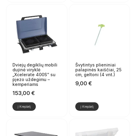
Dviejų degiklių mobili
Švytintys plieniniai
dujinė viryklė
palapinės kaiščiai, 25
„Xcelerate 400S“ su
cm, geltoni (4 vnt.)
pjezo uždegimu –
9,00
€
kemperiams
153,00
€
Į Krepšelį
Į Krepšelį