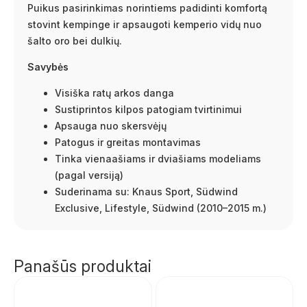
Puikus pasirinkimas norintiems padidinti komfortą
stovint kempinge ir apsaugoti kemperio vidų nuo
šalto oro bei dulkių.
Savybės
Visiška ratų arkos danga
Sustiprintos kilpos patogiam tvirtinimui
Apsauga nuo skersvėjų
Patogus ir greitas montavimas
Tinka vienaašiams ir dviašiams modeliams
(pagal versiją)
Suderinama su: Knaus Sport, Südwind
Exclusive, Lifestyle, Südwind (2010–2015 m.)
Panašūs produktai