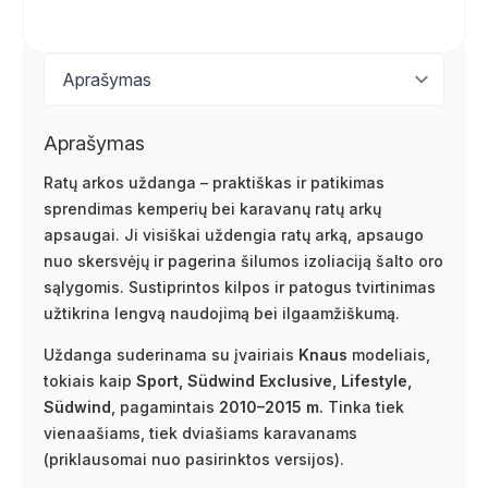
Aprašymas
Ratų arkos uždanga – praktiškas ir patikimas
sprendimas kemperių bei karavanų ratų arkų
apsaugai. Ji visiškai uždengia ratų arką, apsaugo
nuo skersvėjų ir pagerina šilumos izoliaciją šalto oro
sąlygomis. Sustiprintos kilpos ir patogus tvirtinimas
užtikrina lengvą naudojimą bei ilgaamžiškumą.
Uždanga suderinama su įvairiais
Knaus
modeliais,
tokiais kaip
Sport, Südwind Exclusive, Lifestyle,
Südwind
, pagamintais
2010–2015 m.
Tinka tiek
vienaašiams, tiek dviašiams karavanams
(priklausomai nuo pasirinktos versijos).