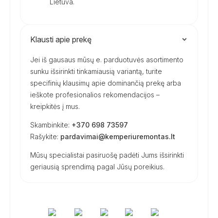
Lietuva.
Klausti apie prekę
Jei iš gausaus mūsų e. parduotuvės asortimento
sunku išsirinkti tinkamiausią variantą, turite
specifinių klausimų apie dominančią prekę arba
ieškote profesionalios rekomendacijos –
kreipkitės į mus.
Skambinkite:
+370 698 73597
Rašykite:
pardavimai@kemperiuremontas.lt
Mūsų specialistai pasiruošę padėti Jums išsirinkti
geriausią sprendimą pagal Jūsų poreikius.