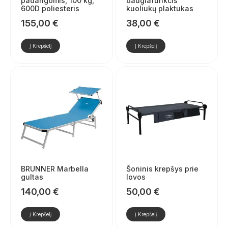
padangomis, 100 kg,
daugiafunkcis
600D poliesteris
kuoliukų plaktukas
155,00
€
38,00
€
Į Krepšelį
Į Krepšelį
BRUNNER Marbella
Šoninis krepšys prie
gultas
lovos
140,00
€
50,00
€
Į Krepšelį
Į Krepšelį